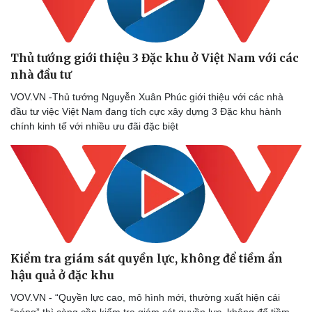
Thủ tướng giới thiệu 3 Đặc khu ở Việt Nam với các
nhà đầu tư
VOV.VN -Thủ tướng Nguyễn Xuân Phúc giới thiệu với các nhà
đầu tư việc Việt Nam đang tích cực xây dựng 3 Đặc khu hành
chính kinh tế với nhiều ưu đãi đặc biệt
Doanh nghiệp
Công nghệ
Thông tin doanh nghiệp
Sành điệu
Doanh nghiệp 24h
Tin Công nghệ
Doanh nhân
Trải nghiệm
Vì cộng đồng
Chuyển đổi số
Kiểm tra giám sát quyền lực, không để tiềm ẩn
hậu quả ở đặc khu
VOV.VN - “Quyền lực cao, mô hình mới, thường xuất hiện cái
“nóng” thì càng cần kiểm tra giám sát quyền lực, không để tiềm