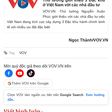
Thủ tướng giới thiệu 3 Đặc khu
ở Việt Nam với các nhà đầu tư
Vụ án
Vũ khí
Tin nóng
Việt Nam
VOV.VN -Thủ tướng Nguyễn Xuân
Tư vấn luật
Phân tích
Phúc giới thiệu với các nhà đầu tư việc
Việt Nam đang tích cực xây dựng 3 Đặc khu hành chính kinh
tế với nhiều ưu đãi đặc biệt
Ngọc Thành/VOV.VN
Tag:
VOV
Mời quý độc giả theo dõi VOV.VN trên
Thêm VOV trên Google
Chọn VOV làm nguồn ưu tiên trên
Google Search
.
Xem hướng
dẫn.
Viết bình luận