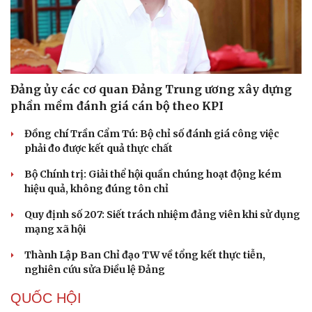
Du lịch
Podcast
Tư vấn
Câu chuyện thời sự
Đảng ủy các cơ quan Đảng Trung ương xây dựng
Săn Tour
Đọc truyện đêm khuya
phần mềm đánh giá cán bộ theo KPI
check-in
Cửa sổ tình yêu
Kể chuyện cho bé
Đồng chí Trần Cẩm Tú: Bộ chỉ số đánh giá công việc
Hạt giống tâm hồn
phải đo được kết quả thực chất
Bộ Chính trị: Giải thể hội quần chúng hoạt động kém
hiệu quả, không đúng tôn chỉ
Quy định số 207: Siết trách nhiệm đảng viên khi sử dụng
mạng xã hội
Thành Lập Ban Chỉ đạo TW về tổng kết thực tiễn,
nghiên cứu sửa Điều lệ Đảng
QUỐC HỘI