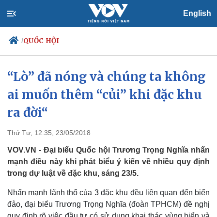
English
QUỐC HỘI
/
“Lò” đã nóng và chúng ta không
ai muốn thêm “củi” khi đặc khu
Chính trị
Xã hội
Đảng
Tin 24h
ra đời“
Tổ chức nhân sự
Dự báo thời tiết
Quốc hội
Giáo dục
Thứ Tư, 12:35, 23/05/2018
Nhận diện sự thật
Dấu ấn VOV
Việc làm
VOV.VN - Đại biểu Quốc hội Trương Trọng Nghĩa nhấn
Biển đảo
mạnh điều này khi phát biểu ý kiến về nhiều quy định
trong dự luật về đặc khu, sáng 23/5.
Nhấn mạnh lãnh thổ của 3 đặc khu đều liên quan đến biển
đảo, đại biểu Trương Trọng Nghĩa (đoàn TPHCM) đề nghị
quy định rõ việc đầu tư có sử dụng khai thác vùng biển và