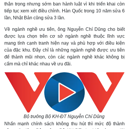
thận trọng nhưng sớm ban hành luật vì khi triển khai còn
tiếp tục xem xét điều chỉnh. Hàn Quốc trong 10 năm sửa 6
Kinh tế
Thị trường
lần, Nhật Bản cũng sửa 3 lần.
Bất động sản
Giá vàng
Về ngành nghề ưu tiên, ông Nguyễn Chí Dũng cho biết
Khởi nghiệp
Tiêu dùng
được lựa chọn trên cơ sở ngành nghề thuộc lĩnh vực
Tỷ giá
Chứng khoán
mang tính cạnh tranh hiện nay và phù hợp với điều kiện
Giá cà phê
của đặc khu. Đây chỉ là những ngành nghề được ưu tiên
để thành mũi nhọn, còn các ngành nghề khác không bị
cấm mà chỉ khác nhau về ưu đãi.
Bộ trưởng Bộ KH-ĐT Nguyễn Chí Dũng
Nhấn mạnh chính sách không thu hút thì mức độ thành