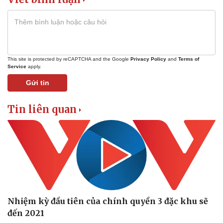
This site is protected by reCAPTCHA and the Google
Privacy Policy
and
Terms of
Service
apply.
Gửi tin
Tin liên quan
Thể thao
Ô tô - Xe máy
Bóng đá
Ô tô
Lịch thi đấu bóng đá
Xe máy
Nhiệm kỳ đầu tiên của chính quyền 3 đặc khu sẽ
Thế giới thể thao
Tư vấn
eSports
đến 2021
Hậu trường