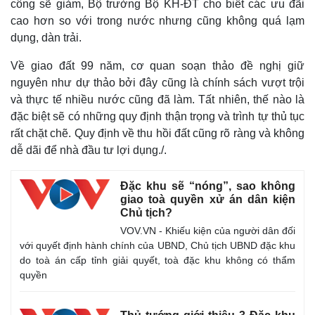
công sẽ giảm, Bộ trưởng Bộ KH-ĐT cho biết các ưu đãi
cao hơn so với trong nước nhưng cũng không quá lạm
dụng, dàn trải.
Về giao đất 99 năm, cơ quan soạn thảo đề nghị giữ
nguyên như dự thảo bởi đây cũng là chính sách vượt trội
và thực tế nhiều nước cũng đã làm. Tất nhiên, thế nào là
đặc biệt sẽ có những quy định thận trọng và trình tự thủ tục
rất chặt chẽ. Quy định về thu hồi đất cũng rõ ràng và không
dễ dãi để nhà đầu tư lợi dụng./.
Đặc khu sẽ “nóng”, sao không
giao toà quyền xử án dân kiện
Chủ tịch?
VOV.VN - Khiếu kiện của người dân đối
với quyết định hành chính của UBND, Chủ tịch UBND đặc khu
do toà án cấp tỉnh giải quyết, toà đặc khu không có thẩm
quyền
Pháp luật
Quân sự - Quốc phòng