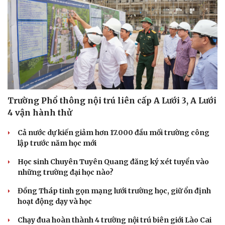
Sức khỏe
Đời sống
Trường Phổ thông nội trú liên cấp A Lưới 3, A Lưới
Dinh dưỡng - món ngon
Nhà đẹp
4 vận hành thử
Cây thuốc
Blog
Sản phụ khoa
Tình yêu - Gia đình
Cả nước dự kiến giảm hơn 17.000 đầu mối trường công
Nhi khoa
lập trước năm học mới
Nam khoa
Làm đẹp - giảm cân
Học sinh Chuyên Tuyên Quang đăng ký xét tuyển vào
Phòng mạch online
những trường đại học nào?
Ăn sạch sống khỏe
Đồng Tháp tinh gọn mạng lưới trường học, giữ ổn định
hoạt động dạy và học
Chạy đua hoàn thành 4 trường nội trú biên giới Lào Cai