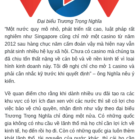
Đại biểu Trương Trọng Nghĩa
“Một nước quy mô nhỏ, phát triển rất cao, luật pháp rất
nghiêm như Singapore cũng chỉ mở một casino từ năm
2012 sau hàng chục năm cấm đoán vậy mà hiện nay vẫn
Thế giới
Multimedia
phát sinh nhiều hệ lụy xã hội. Chưa có casino mà chúng ta
Quan sát
Video
đã chịu tổn thất nặng về cán bộ và về nền kinh tế vì loại
Cuộc sống đó đây
Ảnh
hình kinh doanh này. Tôi đề nghị chỉ cho mở 1 casino và
Hồ sơ
E-Magazine
Infographic
phải cân nhắc kỹ trước khi quyết định” – ông Nghĩa nêu ý
kiến.
Về quan điểm cho rằng khi dành nhiều ưu đãi tạo ra các
khu vực có lợi ích đan xen với các nước thì sẽ có lợi cho
việc bảo vệ chủ quyền, nhận định như vậy theo đại biểu
Trương Trọng Nghĩa chỉ đúng một nửa.
Có những quốc
gia không có nhu cầu về lãnh thổ mà họ chỉ cần lợi ích về
kinh tế, họ đến rồi họ đi. Còn có những quốc gia luôn thèm
khát lãnh thổ, tài nguyên của nước khác, thì cái họ cần