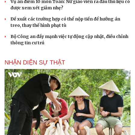
Vụ án điểm 10 môn Toán: Nữ giáo viên ra đầu thú liệu có
được xem xét giảm nhẹ?
Đề xuất các trường hợp có thể nộp tiền để hưởng án
treo, thay thế hình phạt tù
Bộ Công an đẩy mạnh việc tự động cập nhật, điều chỉnh
thông tin cư trú
Văn hóa
Giải trí
NHẬN DIỆN SỰ THẬT
Sân khấu - Điện ảnh
Nghệ sĩ
Văn học
Thời trang
Âm nhạc
Sao Việt
Di sản