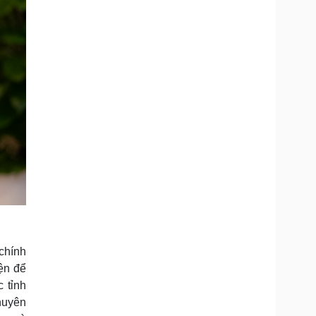
chính
ện để
 tỉnh
huyên