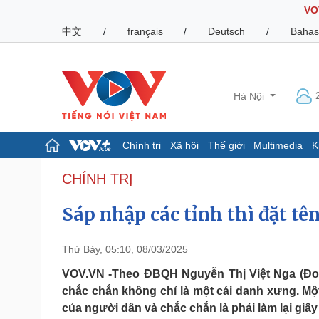
VO
中文
/
français
/
Deutsch
/
Bahas
Hà Nội
Chính trị
Xã hội
Thế giới
Multimedia
K
Chính trị
Xã hội
CHÍNH TRỊ
Đảng
Tin 24h
Sáp nhập các tỉnh thì đặt tê
Tổ chức nhân sự
Dự báo thời tiết
Quốc hội
Giáo dục
Nhận diện sự thật
Dấu ấn VOV
Thứ Bảy, 05:10, 08/03/2025
Việc làm
Biển đảo
VOV.VN -Theo ĐBQH Nguyễn Thị Việt Nga (Đoàn 
chắc chắn không chỉ là một cái danh xưng. Một 
Pháp luật
Quân sự - Quốc phòng
của người dân và chắc chắn là phải làm lại giấy 
Vụ án
Vũ khí