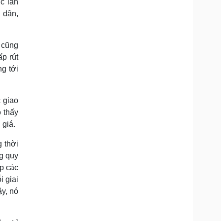
c lan
n dân,
 cũng
p rút
ng tới
c giao
 thấy
 giá.
 thời
ng quy
ập các
i giai
ậy, nó