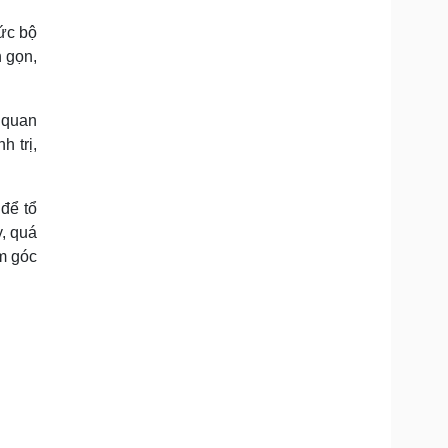
Doanh nghiệp 24h
Tin Công nghệ
hức bộ
Doanh nhân
Trải nghiệm
ì cộng đồng
Chuyển đổi số
h gọn,
u lịch
Podcast
 quan
Tư vấn
Câu chuyện thời sự
h trị,
Săn Tour
Đọc truyện đêm khuya
heck-in
Cửa sổ tình yêu
Kể chuyện cho bé
để tổ
Hạt giống tâm hồn
y, quá
êm góc