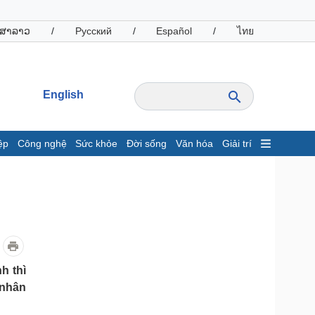
ສາລາວ
/
Русский
/
Español
/
ไทย
English
ệp
Công nghệ
Sức khỏe
Đời sống
Văn hóa
Giải trí
inh tế
Thị trường
ất động sản
Giá vàng
hởi nghiệp
Tiêu dùng
Tỷ giá
Chứng khoán
Giá cà phê
h thì
 nhân
oanh nghiệp
Công nghệ
hông tin doanh nghiệp
Sành điệu