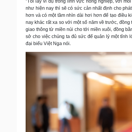
“Tôi lấy ví dụ trong lĩnh vực nông nghiệp, với mỗi
như hiện nay thì sẽ có sức cản nhất định cho phát
hơn và có một tầm nhìn dài hơi hơn để tạo điều ki
nay khác rất xa so với một số năm về trước, đồng t
giao thông từ miền núi cho tới miền xuôi, đồng bằn
sở cho việc chúng ta đủ sức để quản lý một tỉnh l
đại biểu Việt Nga nói.