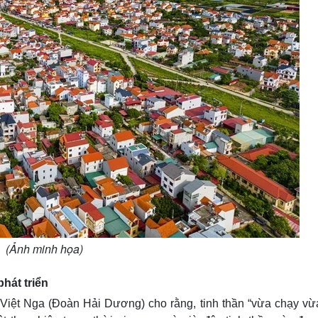
(Ảnh minh họa)
phát triển
iệt Nga (Đoàn Hải Dương) cho rằng, tinh thần “vừa chạy vừ