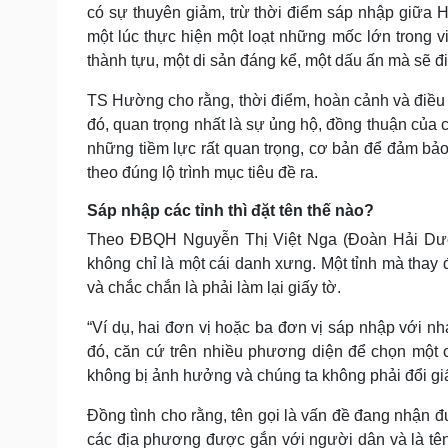
có sự thuyên giảm, trừ thời điểm sáp nhập giữa 
một lúc thực hiện một loạt những mốc lớn trong v
thành tựu, một di sản đáng kể, một dấu ấn mà sẽ đi
TS Hường cho rằng, thời điểm, hoàn cảnh và điều k
đó, quan trọng nhất là sự ủng hộ, đồng thuận của c
những tiềm lực rất quan trọng, cơ bản để đảm bảo 
theo đúng lộ trình mục tiêu đề ra.
Sáp nhập các tỉnh thì đặt tên thế nào?
Theo ĐBQH Nguyễn Thị Việt Nga (Đoàn Hải Dương)
không chỉ là một cái danh xưng. Một tỉnh mà thay 
và chắc chắn là phải làm lại giấy tờ.
“Ví dụ, hai đơn vị hoặc ba đơn vị sáp nhập với n
đó, căn cứ trên nhiều phương diện để chọn một cái
không bị ảnh hưởng và chúng ta không phải đổi giấ
Đồng tình cho rằng, tên gọi là vấn đề đang nhận 
các địa phương được gắn với người dân và là tên 