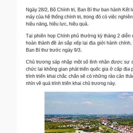
Tin nóng
Việt Nam
Ngày 28/2, Bộ Chính trị, Ban Bí thư ban hành Kết l
Tư vấn luật
Phân tích
máy của hệ thống chính trị, trong đó có việc nghi
hiệu năng, hiệu lực, hiệu quả.
Sức khỏe
Đời sống
Tại phiên họp Chính phủ thường kỳ tháng 2 diễn
Dinh dưỡng - món ngon
Nhà đẹp
hoàn thành đề án sắp xếp lại địa giới hành chính, 
Cây thuốc
Blog
Ban Bí thư trước ngày 9/3.
Sản phụ khoa
Tình yêu - Gia đình
Nhi khoa
Chủ trương sáp nhập một số tỉnh nhận được sự đồ
Nam khoa
chức lại không gian phát triển quốc gia ở cấp địa
Làm đẹp - giảm cân
trình triển khai chắc chắn sẽ có những rào cản th
Phòng mạch online
nhìn về quá trình triển khai chủ trương này.
Ăn sạch sống khỏe
Cải chính