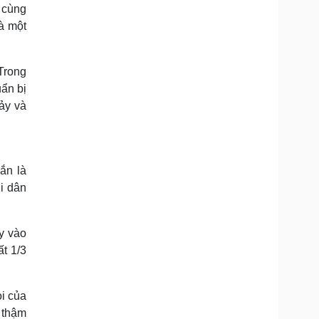
 cùng
à một
 Trong
uẩn bị
hảy và
ắn là
ời dân
y vào
ất 1/3
i của
 thậm