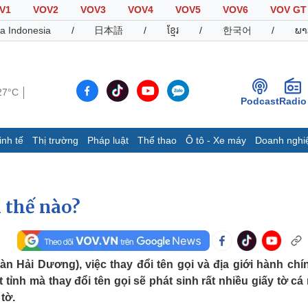
V1
VOV2
VOV3
VOV4
VOV5
VOV6
VOV GT
a Indonesia
/
日本語
/
ខ្មែរ
/
한국어
/
ພາ
27°C
Podcast
Radio
inh tế
Thị trường
Pháp luật
Thể thao
Ô tô - Xe máy
Doanh nghi
Thế giới
Multimedia
K
Quan sát
Video
B
n thế nào?
Cuộc sống đó đây
Ảnh
K
Hồ sơ
E-Magazine
Infographic
Hải Dương), việc thay đổi tên gọi và địa giới hành chín
tỉnh mà thay đổi tên gọi sẽ phát sinh rất nhiều giấy tờ cá
Thể thao
Ô tô - Xe máy
D
tờ.
Bóng đá
Ô tô
T