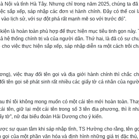
Hà Nội và tỉnh Hà Tây. Nhưng chỉ trong năm 2025, chúng ta đã
iệc sắp xếp, sáp nhập các đơn vị hành chính. Đây có thể coi l
 vào lịch sử, với sự đột phá rất mạnh mẽ so với trước đó”.
iện là hoàn toàn phù hợp để thực hiện mục tiêu tinh gọn này.
ả hệ thống chính trị và của người dân. Thứ hai, là đã có sự ch
cho việc thực hiện sắp xếp, sáp nhập diễn ra một cách trôi c
, việc thay đổi tên gọi và địa giới hành chính thì chắc ch
đổi tên gọi sẽ phát sinh rất nhiều các giấy tờ cá nhân của ngư
hau thì tôi không mong muốn có một cái tên mới hoàn toàn. Tha
 tên, giữ lại một cái tên trong số 3 tên địa phương, thì ít nh
y tờ”, nữ đại biểu đoàn Hải Dương cho ý kiến.
được sự quan tâm khi sáp nhập tỉnh, TS Hường cho rằng, tên gọ
gọi của một phần văn hóa và định hình những giá trị đặc thù,