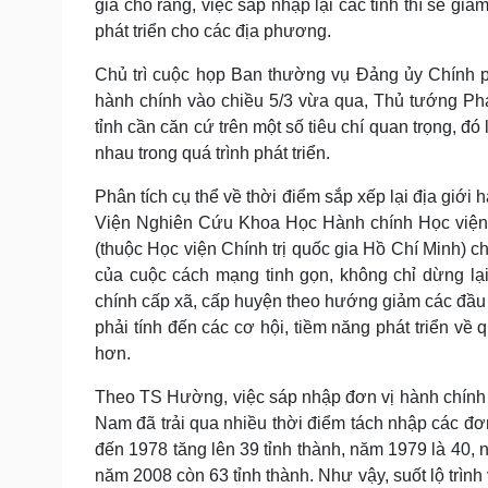
gia cho rằng, việc sáp nhập lại các tỉnh thì sẽ g
phát triển cho các địa phương.
Chủ trì cuộc họp Ban thường vụ Đảng ủy Chính ph
hành chính vào chiều 5/3 vừa qua, Thủ tướng Ph
tỉnh cần căn cứ trên một số tiêu chí quan trọng, đó 
nhau trong quá trình phát triển.
Phân tích cụ thể về thời điểm sắp xếp lại địa gi
Viện Nghiên Cứu Khoa Học Hành chính Học viện H
(thuộc Học viện Chính trị quốc gia Hồ Chí Minh) c
của cuộc cách mạng tinh gọn, không chỉ dừng lạ
chính cấp xã, cấp huyện theo hướng giảm các đầu 
phải tính đến các cơ hội, tiềm năng phát triển v
hơn.
Theo TS Hường, việc sáp nhập đơn vị hành chính cấ
Nam đã trải qua nhiều thời điểm tách nhập các đơn
đến 1978 tăng lên 39 tỉnh thành, năm 1979 là 40,
năm 2008 còn 63 tỉnh thành. Như vậy, suốt lộ trìn