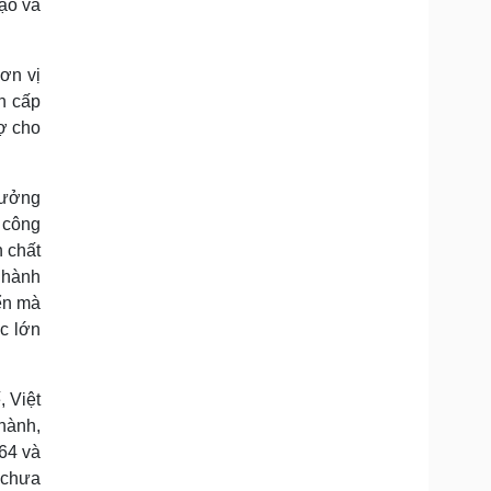
tạo và
ơn vị
h cấp
rợ cho
rưởng
 công
n chất
 hành
ển mà
c lớn
, Việt
thành,
64 và
, chưa