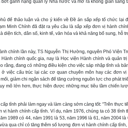
iảm bớt gánh nặng quản lý Nhà nước và mở ra không gian sáng 
ủ để thảo luận và cho ý kiến về Đề án sắp xếp tổ chức lại đ
ạm Minh Chính đã đặt ra yêu cầu là sắp xếp đơn vị hành chín
là diện tích, dân số, kinh tế, văn hóa và khả năng bổ sung, hỗ t
ới hành chính lần này, TS Nguyễn Thị Hường, nguyên Phó Viện T
ành chính quốc gia, nay là Học viện Hành chính và quản trị
ho rằng, đang có những điều kiện cho việc sáp nhập tỉnh và bả
i ở việc cấu trúc lại các cơ quan chuyên môn hay các đơn vị
mối, giảm chi ngân sách để tăng cường nguồn lực cho phát tri
ề quy mô lớn hơn, thực hiện được những mục tiêu tầm chiến lượ
p tỉnh phải làm ngay và làm càng sớm càng tốt: “Trên thực tế
 vị hành chính cấp tỉnh. Ví dụ, năm 1976, chúng ta có 38 tỉnh 
 năm 1989 có 44, năm 1991 là 53, năm 1996 là 61, năm 2004 là 
h vừa qua chỉ có tăng thêm số lượng đơn vị hành chính cấp tỉnh