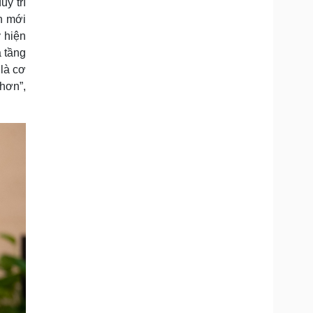
uy trì
ển mới
ý hiện
ạ tầng
 là cơ
 hơn”,