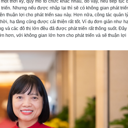
 một thời kỳ, quy mô tổ chức khác nhau, do vậy, nếu tiếp tục d
 triển. Nhưng nếu được nhập lại thì sẽ có không gian phát tri
ện thuận lợi cho phát triển sau này. Hơn nữa, công tác quản l
hời, hạ tầng cũng được cải thiện rất tốt. Ví dụ đơn giản như h
g và các đô thị lớn đều đã được phát triển rất thông suốt. Đây
ớn hơn, với không gian lớn hơn cho phát triển và sẽ thuận lợi