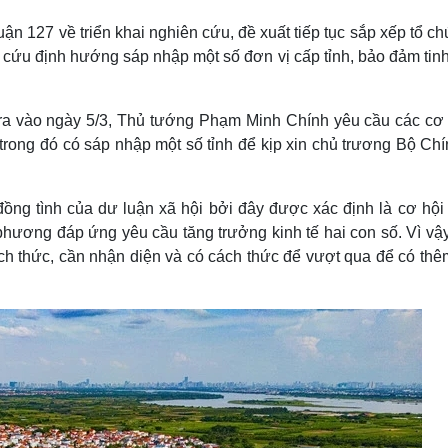
Lịch thi đấu bóng đá
Xe máy
uận 127 về triển khai nghiên cứu, đề xuất tiếp tục sắp xếp tổ c
Thế giới thể thao
Tư vấn
eSports
V
ên cứu định hướng sáp nhập một số đơn vị cấp tỉnh, bảo đảm tin
Hậu trường
Văn hóa
Giải trí
D
 ra vào ngày 5/3, Thủ tướng Phạm Minh Chính yêu cầu các cơ
Sân khấu - Điện ảnh
Nghệ sĩ
trong đó có sáp nhập một số tỉnh để kịp xin chủ trương Bộ Chín
Văn học
Thời trang
Âm nhạc
Sao Việt
c
Di sản
ng tình của dư luận xã hội bởi đây được xác định là cơ hội 
 phương đáp ứng yêu cầu tăng trưởng kinh tế hai con số. Vì vậ
ách thức, cần nhận diện và có cách thức để vượt qua để có th