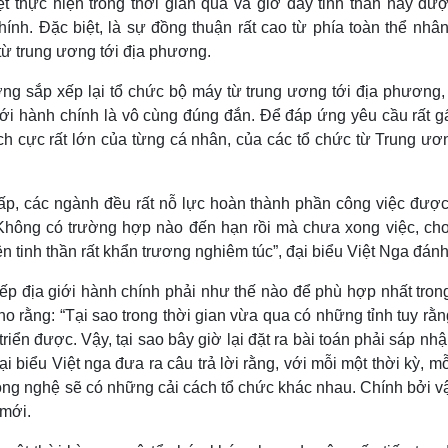
 thực hiện trong thời gian qua và giờ đây tinh thần này đượ
chính. Đặc biệt, là sự đồng thuận rất cao từ phía toàn thể nhâ
 từ trung ương tới địa phương.
ng sắp xếp lại tổ chức bộ máy từ trung ương tới địa phương,
iới hành chính là vô cùng đúng đắn. Để đáp ứng yêu cầu rất gấ
ch cực rất lớn của từng cá nhân, của các tổ chức từ Trung ươ
 cấp, các ngành đều rất nỗ lực hoàn thành phần công việc đượ
. Không có trường hợp nào đến hạn rồi mà chưa xong việc, cho
n tinh thần rất khẩn trương nghiêm túc”, đại biểu Việt Nga đánh
 địa giới hành chính phải như thế nào để phù hợp nhất trong
o rằng: “Tại sao trong thời gian vừa qua có những tỉnh tuy rằ
riển được. Vậy, tại sao bây giờ lại đặt ra bài toán phải sáp nh
ại biểu Việt nga đưa ra câu trả lời rằng, với mỗi một thời kỳ, mỗ
công nghệ sẽ có những cải cách tổ chức khác nhau. Chính bởi v
 mới.