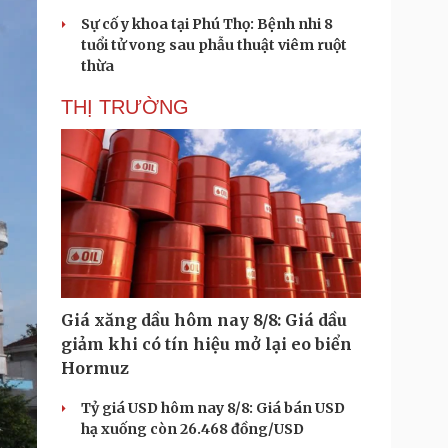
Sự cố y khoa tại Phú Thọ: Bệnh nhi 8
tuổi tử vong sau phẫu thuật viêm ruột
thừa
THỊ TRƯỜNG
Giá xăng dầu hôm nay 8/8: Giá dầu
giảm khi có tín hiệu mở lại eo biển
Hormuz
Tỷ giá USD hôm nay 8/8: Giá bán USD
hạ xuống còn 26.468 đồng/USD