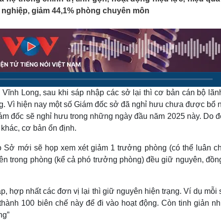
Lịch thi đấu bóng đá
Xe máy
sự nghiệp, giảm 44,1% phòng chuyên môn
Thế giới thể thao
Tư vấn
eSports
V
Hậu trường
Văn hóa
Giải trí
D
Sân khấu - Điện ảnh
Nghệ sĩ
Văn học
Thời trang
Âm nhạc
Sao Việt
c
Vĩnh Long, sau khi sáp nhập các sở lại thì cơ bản cán bộ lãn
Di sản
ng. Vì hiện nay một số Giám đốc sở đã nghỉ hưu chưa được bổ 
Giám đốc sẽ nghỉ hưu trong những ngày đầu năm 2025 này. Do đ
 khác, cơ bản ổn định.
ạo Sở mới sẽ họp xem xét giảm 1 trưởng phòng (có thể luân c
ên trong phòng (kể cả phó trưởng phòng) đều giữ nguyên, đồng
, hợp nhất các đơn vị lại thì giữ nguyên hiện trạng. Ví dụ mỗi
 thành 100 biên chế này để đi vào hoạt động. Còn tinh giản nh
ng”