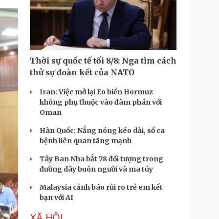
i
m
e
Thời sự quốc tế tối 8/8: Nga tìm cách
thử sự đoàn kết của NATO
Iran: Việc mở lại Eo biển Hormuz
không phụ thuộc vào đàm phán với
Oman
Hàn Quốc: Nắng nóng kéo dài, số ca
bệnh liên quan tăng mạnh
Tây Ban Nha bắt 78 đối tượng trong
đường dây buôn người và ma túy
Malaysia cảnh báo rủi ro trẻ em kết
bạn với AI
XÃ HỘI