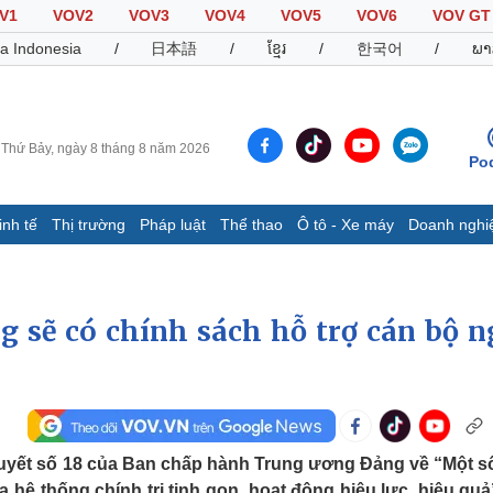
V1
VOV2
VOV3
VOV4
VOV5
VOV6
VOV GT
a Indonesia
/
日本語
/
ខ្មែរ
/
한국어
/
ພາ
Thứ Bảy, ngày 8 tháng 8 năm 2026
Po
inh tế
Thị trường
Pháp luật
Thể thao
Ô tô - Xe máy
Doanh nghi
Thế giới
Multimedia
K
Quan sát
Video
B
g sẽ có chính sách hỗ trợ cán bộ n
Cuộc sống đó đây
Ảnh
K
Hồ sơ
E-Magazine
Infographic
Thể thao
Ô tô - Xe máy
D
quyết số 18 của Ban chấp hành Trung ương Đảng về “Một s
Bóng đá
Ô tô
T
a hệ thống chính trị tinh gọn, hoạt động hiệu lực, hiệu quả