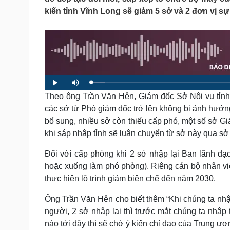
Tin nóng
Việt Nam
kiến tỉnh Vĩnh Long sẽ giảm 5 sở và 2 đơn vị 
Tư vấn luật
Phân tích
Sức khỏe
Đời sống
Dinh dưỡng - món ngon
Nhà đẹp
Cây thuốc
Blog
L
P
M
o
Sản phụ khoa
Tình yêu - Gia đình
l
u
a
Theo ông Trần Văn Hên, Giám đốc Sở Nội vụ tỉnh 
a
t
d
y
e
Nhi khoa
e
các sở từ Phó giám đốc trở lên không bị ảnh hưở
d
Nam khoa
:
bổ sung, nhiều sở còn thiếu cấp phó, một số sở 
3
Làm đẹp - giảm cân
.
8
khi sáp nhập tỉnh sẽ luân chuyển từ sở này qua sở
Phòng mạch online
7
%
Ăn sạch sống khỏe
Đối với cấp phòng khi 2 sở nhập lại Ban lãnh đ
Cải chính
hoặc xuống làm phó phòng). Riêng cán bộ nhân vi
thực hiện lộ trình giảm biên chế đến năm 2030.
Ông Trần Văn Hên cho biết thêm “Khi chúng ta nhập
người, 2 sở nhập lại thì trước mắt chúng ta nhập
nào tới đây thì sẽ chờ ý kiến chỉ đạo của Trung ươ