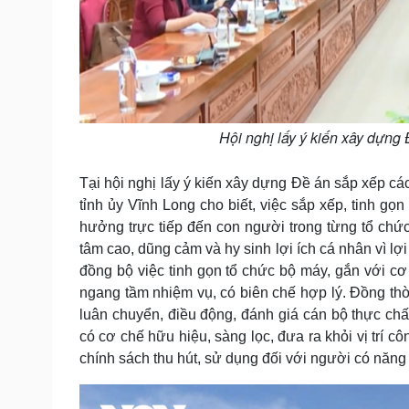
Hội nghị lấy ý kiến xây dựng
Tại hội nghị lấy ý kiến xây dựng Đề án sắp xếp c
tỉnh ủy Vĩnh Long cho biết, việc sắp xếp, tinh gọ
hưởng trực tiếp đến con người trong từng tổ chức.
tâm cao, dũng cảm và hy sinh lợi ích cá nhân vì l
đồng bộ việc tinh gọn tổ chức bộ máy, gắn với cơ 
ngang tầm nhiệm vụ, có biên chế hợp lý. Đồng thờ
luân chuyển, điều động, đánh giá cán bộ thực chấ
có cơ chế hữu hiệu, sàng lọc, đưa ra khỏi vị trí c
chính sách thu hút, sử dụng đối với người có năng l