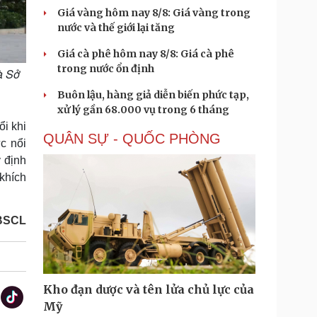
Giá vàng hôm nay 8/8: Giá vàng trong
nước và thế giới lại tăng
Giá cà phê hôm nay 8/8: Giá cà phê
trong nước ổn định
à Sở
Buôn lậu, hàng giả diễn biến phức tạp,
xử lý gần 68.000 vụ trong 6 tháng
ổi khi
QUÂN SỰ - QUỐC PHÒNG
c nổi
 định
khích
BSCL
Kho đạn dược và tên lửa chủ lực của
Mỹ