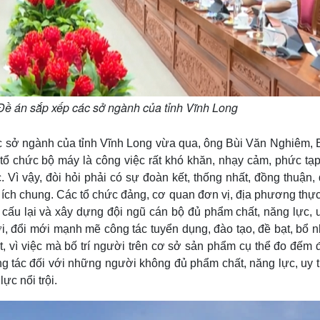
 Đề án sắp xếp các sở ngành của tỉnh Vĩnh Long
ác sở ngành của tỉnh Vĩnh Long vừa qua, ông Bùi Văn Nghiêm, B
n tổ chức bộ máy là công việc rất khó khăn, nhạy cảm, phức tạ
 Vì vậy, đòi hỏi phải có sự đoàn kết, thống nhất, đồng thuận,
ợi ích chung. Các tổ chức đảng, cơ quan đơn vị, địa phương thự
cấu lại và xây dựng đội ngũ cán bộ đủ phẩm chất, năng lực, u
i, đổi mới mạnh mẽ công tác tuyển dụng, đào tạo, đề bạt, bổ n
t, vì việc mà bố trí người trên cơ sở sản phẩm cụ thể đo đếm 
ông tác đối với những người không đủ phẩm chất, năng lực, uy t
ực nổi trội.