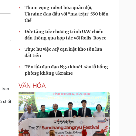
Tham vọng robot hóa quân đội,
Ukraine đau đầu với “ma trận” 550 biến
thể
Đức tăng tốc chương trình UAV chiến
đấu thông qua hợp tác với Rolls-Royce
Thực hư việc Mỹ cạn kiệt kho tên lửa
đắt tiền
Tên lửa đạn đạo Nga khoét sâu lỗ hổng
phòng không Ukraine
VĂN HÓA
 trao
ủ chốt