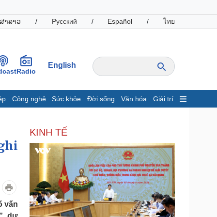
ສາລາວ
/
Русский
/
Español
/
ไทย
English
dcast
Radio
ệp
Công nghệ
Sức khỏe
Đời sống
Văn hóa
Giải trí
inh tế
Thị trường
KINH TẾ
ất động sản
Giá vàng
ghi
hởi nghiệp
Tiêu dùng
Tỷ giá
Chứng khoán
Giá cà phê
oanh nghiệp
Công nghệ
ố vấn
hông tin doanh nghiệp
Sành điệu
”, dự