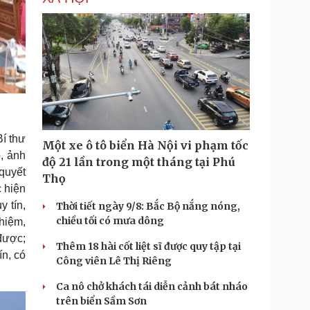
í thư
Một xe ô tô biển Hà Nội vi phạm tốc
p, ảnh
độ 21 lần trong một tháng tại Phú
 quyết
Thọ
c hiện
y tín,
Thời tiết ngày 9/8: Bắc Bộ nắng nóng,
chiều tối có mưa dông
hiệm,
được;
Thêm 18 hài cốt liệt sĩ được quy tập tại
ín, có
Công viên Lê Thị Riêng
Ca nô chở khách tái diễn cảnh bát nháo
trên biển Sầm Sơn