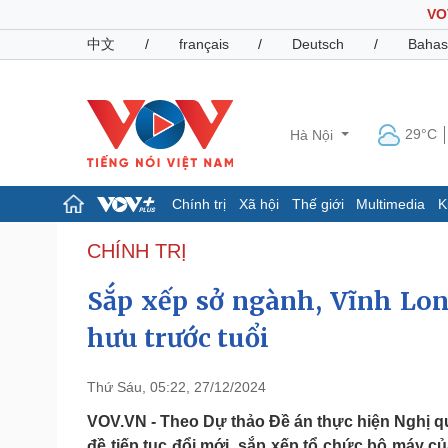
VO
中文
/
français
/
Deutsch
/
Bahas
29°C
Hà Nội
Chính trị
Xã hội
Thế giới
Multimedia
K
Chính trị
Xã hội
CHÍNH TRỊ
Đảng
Tin 24h
Sắp xếp sở ngành, Vĩnh Lon
Tổ chức nhân sự
Dự báo thời tiết
Quốc hội
Giáo dục
hưu trước tuổi
Nhận diện sự thật
Dấu ấn VOV
Việc làm
Biển đảo
Thứ Sáu, 05:22, 27/12/2024
Pháp luật
Quân sự - Quốc phòng
VOV.VN - Theo Dự thảo Đề án thực hiện Nghị 
Vụ án
Vũ khí
đề tiếp tục đổi mới, sắp xếp tổ chức bộ máy củ