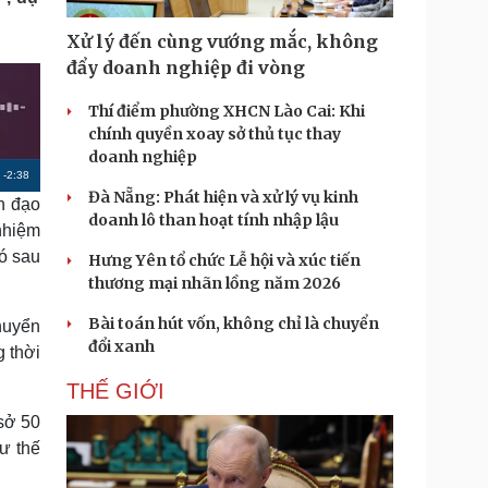
Doanh nghiệp 24h
Tin Công nghệ
Doanh nhân
Trải nghiệm
Xử lý đến cùng vướng mắc, không
ì cộng đồng
Chuyển đổi số
đẩy doanh nghiệp đi vòng
Thí điểm phường XHCN Lào Cai: Khi
u lịch
Podcast
chính quyền xoay sở thủ tục thay
Tư vấn
Câu chuyện thời sự
doanh nghiệp
Săn Tour
Đọc truyện đêm khuya
R
-
2:38
heck-in
Cửa sổ tình yêu
Đà Nẵng: Phát hiện và xử lý vụ kinh
h đạo
e
Kể chuyện cho bé
doanh lô than hoạt tính nhập lậu
nhiệm
Hạt giống tâm hồn
m
ó sau
Hưng Yên tổ chức Lễ hội và xúc tiến
a
thương mại nhãn lồng năm 2026
i
Bài toán hút vốn, không chỉ là chuyển
huyển
n
đổi xanh
 thời
i
THẾ GIỚI
n
 sở 50
g
ư thế
T