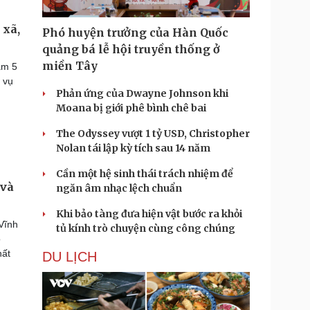
 xã,
Phó huyện trưởng của Hàn Quốc
quảng bá lễ hội truyền thống ở
miền Tây
ảm 5
 vụ
Phản ứng của Dwayne Johnson khi
Moana bị giới phê bình chê bai
The Odyssey vượt 1 tỷ USD, Christopher
Nolan tái lập kỳ tích sau 14 năm
Cần một hệ sinh thái trách nhiệm để
 và
ngăn âm nhạc lệch chuẩn
Khi bảo tàng đưa hiện vật bước ra khỏi
Vĩnh
tủ kính trò chuyện cùng công chúng
o
hất
DU LỊCH