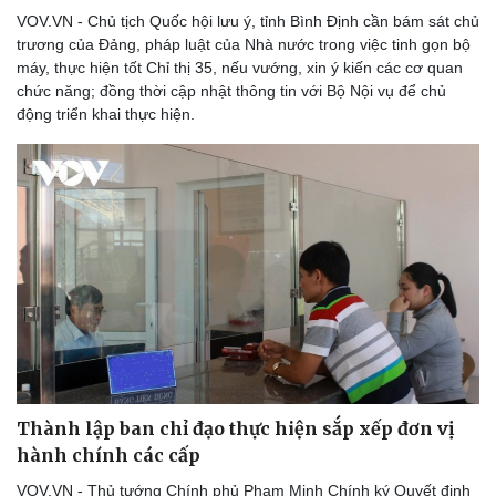
VOV.VN - Chủ tịch Quốc hội lưu ý, tỉnh Bình Định cần bám sát chủ
trương của Đảng, pháp luật của Nhà nước trong việc tinh gọn bộ
máy, thực hiện tốt Chỉ thị 35, nếu vướng, xin ý kiến các cơ quan
chức năng; đồng thời cập nhật thông tin với Bộ Nội vụ để chủ
động triển khai thực hiện.
Du lịch
Podcast
Tư vấn
Câu chuyện thời sự
Săn Tour
Đọc truyện đêm khuya
check-in
Cửa sổ tình yêu
Kể chuyện cho bé
Hạt giống tâm hồn
Thành lập ban chỉ đạo thực hiện sắp xếp đơn vị
hành chính các cấp
VOV.VN - Thủ tướng Chính phủ Phạm Minh Chính ký Quyết định