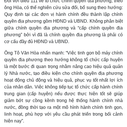
Đối với điều 111 về tổ chức chính quyền địa phương, theo
ông Hòa, có thể nghiên cứu sửa đổi, bổ sung theo hướng:
Quy định tại các đơn vị hành chính đều thành lập chính
quyền địa phương gồm HĐND và UBND. Không phân biệt
giữa chính quyền địa phương và “cấp chính quyền địa
phương” bởi vì đã là chính quyền địa phương là phải có
cơ cấu đầy đủ HĐND và UBND.
Thể thao
Ô tô - Xe máy
Ông Tô Văn Hòa nhấn mạnh: “Việc tinh gọn bộ máy chính
Bóng đá
Ô tô
quyền địa phương theo hướng không tổ chức cấp huyện
Lịch thi đấu bóng đá
Xe máy
là một bước đi quan trọng nhằm nâng cao hiệu quả quản
Thế giới thể thao
Tư vấn
lý Nhà nước, tạo điều kiện cho chính quyền địa phương
eSports
hoạt động chủ động và hiệu quả, phục vụ tốt nhất lợi ích
Hậu trường
của nhân dân. Việc không tiếp tục tổ chức cấp hành chính
trung gian (cấp huyện) nếu được thực hiện tốt sẽ giúp
giảm bớt sự cồng kềnh trong hệ thống hành chính nhà
nước, đồng thời tạo ra một mô hình hành chính tinh gọn,
linh hoạt, phù hợp với yêu cầu phát triển trong bối cảnh
hiện nay”.