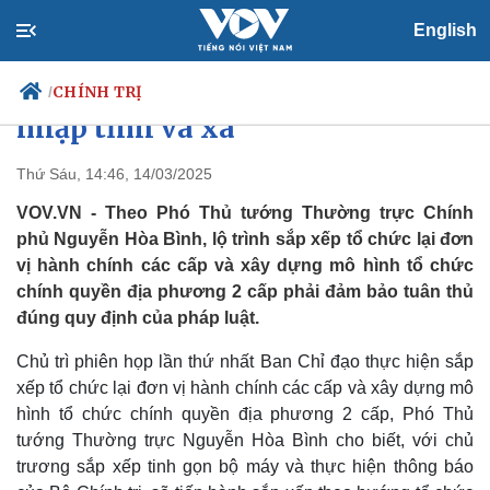
English
“Sau khi sửa Hiến pháp sẽ kết
thúc hoạt động cấp huyện, sáp
CHÍNH TRỊ
/
nhập tỉnh và xã”
Thứ Sáu, 14:46, 14/03/2025
Chính trị
Xã hội
VOV.VN - Theo Phó Thủ tướng Thường trực Chính
Đảng
Tin 24h
phủ Nguyễn Hòa Bình, lộ trình sắp xếp tổ chức lại đơn
Tổ chức nhân sự
Dự báo thời tiết
vị hành chính các cấp và xây dựng mô hình tổ chức
Quốc hội
Giáo dục
chính quyền địa phương 2 cấp phải đảm bảo tuân thủ
Nhận diện sự thật
Dấu ấn VOV
đúng quy định của pháp luật.
Việc làm
Biển đảo
Chủ trì phiên họp lần thứ nhất Ban Chỉ đạo thực hiện sắp
xếp tổ chức lại đơn vị hành chính các cấp và xây dựng mô
hình tổ chức chính quyền địa phương 2 cấp, Phó Thủ
tướng Thường trực Nguyễn Hòa Bình cho biết, với chủ
trương sắp xếp tinh gọn bộ máy và thực hiện thông báo