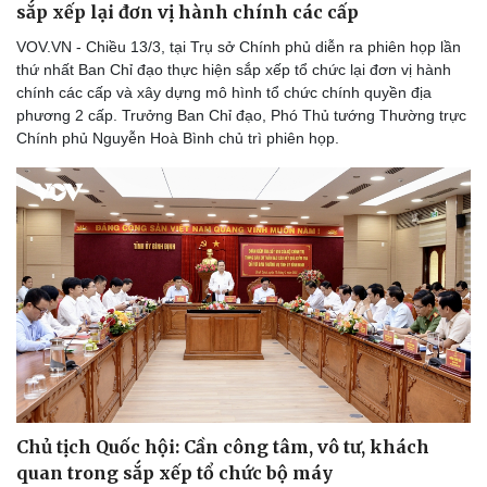
sắp xếp lại đơn vị hành chính các cấp
VOV.VN - Chiều 13/3, tại Trụ sở Chính phủ diễn ra phiên họp lần
thứ nhất Ban Chỉ đạo thực hiện sắp xếp tổ chức lại đơn vị hành
chính các cấp và xây dựng mô hình tổ chức chính quyền địa
phương 2 cấp. Trưởng Ban Chỉ đạo, Phó Thủ tướng Thường trực
Chính phủ Nguyễn Hoà Bình chủ trì phiên họp.
Văn hóa
Giải trí
Sân khấu - Điện ảnh
Nghệ sĩ
Văn học
Thời trang
Âm nhạc
Sao Việt
Di sản
Chủ tịch Quốc hội: Cần công tâm, vô tư, khách
quan trong sắp xếp tổ chức bộ máy