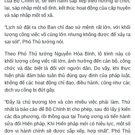
của Bộ Chính trị, sẽ tiến hành sắp xếp theo hướng tổ chức
lại, sáp nhập một số tỉnh, kết thúc hoạt động của cấp huyện
và sáp nhập một số xã.
“Lịch sử đặt ra cho Ban chỉ đạo sứ mệnh rất lớn, với khối
lượng công việc vô cùng lớn nhưng không được để xảy ra
sai sót”, Phó Thủ tướng nói.
Theo Phó Thủ tướng Nguyễn Hòa Bình, lộ trình này có
khối lượng công việc rất lớn, ảnh hưởng đến cán bộ, công
chức và đặc biệt là đối với người dân. Do vậy, khi thực
hiện phải đảm bảo tuân thủ đúng quy định của pháp luật,
không để các hoạt động chỉ đạo, điều hành, cũng như các
dịch vụ công bị đứt gãy.
Thế giới
Multimedia
“Đây là chủ trương lớn và còn nhiều việc phải làm. Thứ
Quan sát
Video
nhất là báo cáo để Bộ Chính trị cho phép, sau đó lấy ý kiến
Cuộc sống đó đây
Ảnh
các địa phương, rồi thông qua tại Trung ương và tiến hành
Hồ sơ
E-Magazine
sửa đổi Hiến pháp. Khi Hiến pháp mới có hiệu lực, một số
Infographic
đơn vị hành chính sẽ được sắp xếp, hợp nhất”, Phó Thủ