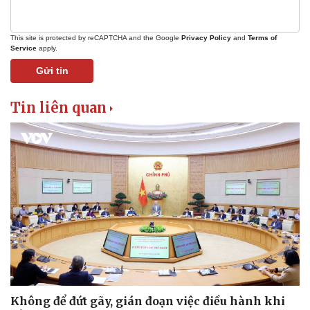
Sản phụ khoa
Tình yêu - Gia đình
Nhi khoa
Nam khoa
This site is protected by reCAPTCHA and the Google
Privacy Policy
and
Terms of
Service
apply.
Làm đẹp - giảm cân
Phòng mạch online
Gửi tin
Ăn sạch sống khỏe
Tin liên quan
Không để đứt gãy, gián đoạn việc điều hành khi