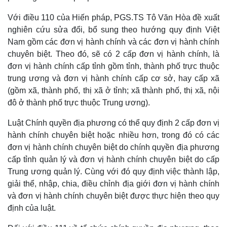
Với điều 110 của Hiến pháp, PGS.TS Tô Văn Hòa đề xuất
nghiên cứu sửa đổi, bổ sung theo hướng quy định Việt
Nam gồm các đơn vị hành chính và các đơn vị hành chính
Pháp luật
Quân sự - Quốc phòng
chuyên biệt. Theo đó, sẽ có 2 cấp đơn vị hành chính, là
Vụ án
Vũ khí
đơn vị hành chính cấp tỉnh gồm tỉnh, thành phố trực thuộc
Tin nóng
Việt Nam
trung ương và đơn vị hành chính cấp cơ sở, hay cấp xã
Tư vấn luật
Phân tích
(gồm xã, thành phố, thị xã ở tỉnh; xã thành phố, thị xã, nội
đô ở thành phố trực thuộc Trung ương).
Luật Chính quyền địa phương có thể quy định 2 cấp đơn vị
hành chính chuyên biệt hoặc nhiều hơn, trong đó có các
đơn vị hành chính chuyên biệt do chính quyền địa phương
cấp tỉnh quản lý và đơn vị hành chính chuyên biệt do cấp
Trung ương quản lý. Cùng với đó quy định việc thành lập,
giải thể, nhập, chia, điều chỉnh địa giới đơn vị hành chính
và đơn vị hành chính chuyên biệt được thực hiện theo quy
định của luật.