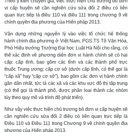
Theo ý kiến chuyên gia, việc thực hiện chủ trương bỏ đơn
Bất động sản
Giá vàng
vị cấp huyện sẽ cần nghiên cứu sửa đổi 2 điều có liên
Khởi nghiệp
Tiêu dùng
Tỷ giá
quan trực tiếp là điều 110 và điều 111 trong chương 9 về
Chứng khoán
chính quyền địa phương của Hiến pháp 2013.
Giá cà phê
Vận dụng những nguyên lý vào việc tổ chức hệ thống
hành chính địa phương ở Việt Nam, PGS.TS Tô Văn Hòa,
Phó Hiệu trưởng Trường Đại học Luật Hà Nội cho rằng, có
thể xác định về phương diện đơn vị hành chính sẽ có hai
cấp: cấp tỉnh, bao gồm các tỉnh và các thành phố trực
thuộc Trung ương; cấp cơ sở (dưới cấp tỉnh, có thể gọi là
“cấp xã” hay “cấp cơ sở”), bao gồm các đơn vị hành chính
gần dân nhất, tức là các xã và các khu vực đô thị tập trung
(có thể gọi là thành phố, được phân loại thành các nhóm
tùy theo quy mô và trình độ phát triển).
Như vậy việc thực hiện chủ trương bỏ đơn vị cấp huyện sẽ
cần nghiên cứu sửa đổi 2 điều có liên quan trực tiếp là
Điều 110 và Điều 111 trong Chương 9 về chính quyền địa
phương của Hiến pháp 2013.