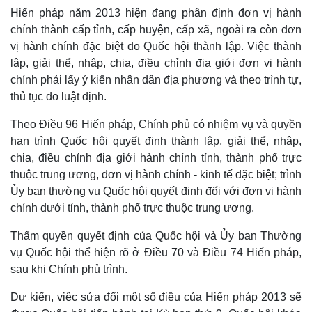
Hiến pháp năm 2013 hiện đang phân định đơn vị hành
chính thành cấp tỉnh, cấp huyện, cấp xã, ngoài ra còn đơn
vị hành chính đặc biệt do Quốc hội thành lập. Việc thành
lập, giải thể, nhập, chia, điều chỉnh địa giới đơn vị hành
chính phải lấy ý kiến nhân dân địa phương và theo trình tự,
thủ tục do luật định.
Theo Điều 96 Hiến pháp, Chính phủ có nhiệm vụ và quyền
hạn trình Quốc hội quyết định thành lập, giải thể, nhập,
chia, điều chỉnh địa giới hành chính tỉnh, thành phố trực
thuộc trung ương, đơn vị hành chính - kinh tế đặc biệt; trình
Ủy ban thường vụ Quốc hội quyết định đối với đơn vị hành
Doanh nghiệp
Công nghệ
chính dưới tỉnh, thành phố trực thuộc trung ương.
Thông tin doanh nghiệp
Sành điệu
Thẩm quyền quyết định của Quốc hội và Ủy ban Thường
Doanh nghiệp 24h
Tin Công nghệ
vụ Quốc hội thể hiện rõ ở Điều 70 và Điều 74 Hiến pháp,
Doanh nhân
Trải nghiệm
Vì cộng đồng
Chuyển đổi số
sau khi Chính phủ trình.
Dự kiến, việc sửa đổi một số điều của Hiến pháp 2013 sẽ