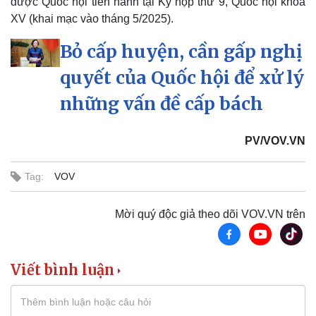
được Quốc hội tiến hành tại Kỳ họp thứ 9, Quốc hội khóa
XV (khai mạc vào tháng 5/2025).
Bỏ cấp huyện, cần gấp nghị
quyết của Quốc hội để xử lý
những vấn đề cấp bách
PV/VOV.VN
Tag:
VOV
Mời quý độc giả theo dõi VOV.VN trên
Viết bình luận
Sức khỏe
Đời sống
Dinh dưỡng - món ngon
Nhà đẹp
Cây thuốc
Blog