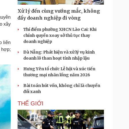
Doanh nghiệp 24h
Tin Công nghệ
Doanh nhân
Trải nghiệm
Xử lý đến cùng vướng mắc, không
ì cộng đồng
Chuyển đổi số
guyên
đẩy doanh nghiệp đi vòng
o xây
Thí điểm phường XHCN Lào Cai: Khi
u lịch
Podcast
chính quyền xoay sở thủ tục thay
Tư vấn
Câu chuyện thời sự
doanh nghiệp
 liên
Săn Tour
Đọc truyện đêm khuya
 hợp;
heck-in
Cửa sổ tình yêu
Đà Nẵng: Phát hiện và xử lý vụ kinh
Kể chuyện cho bé
doanh lô than hoạt tính nhập lậu
Hạt giống tâm hồn
Hưng Yên tổ chức Lễ hội và xúc tiến
thương mại nhãn lồng năm 2026
Bài toán hút vốn, không chỉ là chuyển
đổi xanh
THẾ GIỚI