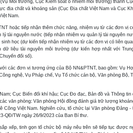
g (Vụ Môi trường, Cục Kiểm soát ô nhiễm môi trường) thành Cụ
 vực địa chất và khoáng sản (Cục Địa chất Việt Nam và Cục K
Việt Nam.
NT hoặc tiếp nhận thêm chức năng, nhiệm vụ từ các đơn vị có
ý tài nguyên nước (tiếp nhận nhiệm vụ quản lý tài nguyên nư
 sinh học (dự kiến tiếp nhận nhiệm vụ từ các đơn vị có liên qu
dữ liệu tài nguyên môi trường (dự kiến hợp nhất với Trun
Chuyển đổi số).
 với các đơn vị tương ứng của Bộ NN&PTNT, bao gồm: Vụ Hợ
à Công nghệ, Vụ Pháp chế, Vụ Tổ chức cán bộ, Văn phòng Bộ, 
t Nam; Cục Biến đổi khí hậu; Cục Đo đạc, Bản đồ và Thông tin 
rì các văn phòng: Văn phòng Hội đồng đánh giá trữ lượng khoán
ê Công Việt Nam. Nghiên cứu, tổ chức lại Văn phòng Đảng -
123-QĐ/TW ngày 26/9/2023 của Ban Bí thư.
ắp xếp, tinh gọn tổ chức bộ máy nêu trên sẽ tiếp tục được n