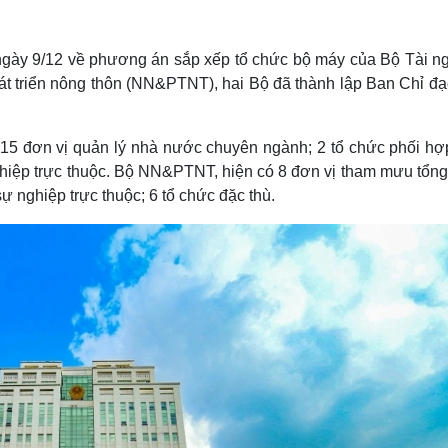
Lịch thi đấu bóng đá
Xe máy
Thế giới thể thao
Tư vấn
eSports
V
gày 9/12 về phương án sắp xếp tổ chức bộ máy của Bộ Tài n
Hậu trường
t triển nông thôn (NN&PTNT), hai Bộ đã thành lập Ban Chỉ đạ
Văn hóa
Giải trí
D
Sân khấu - Điện ảnh
Nghệ sĩ
15 đơn vị quản lý nhà nước chuyên ngành; 2 tổ chức phối hợp
Văn học
Thời trang
ghiệp trực thuộc. Bộ NN&PTNT, hiện có 8 đơn vị tham mưu tổng
Âm nhạc
Sao Việt
c
ự nghiệp trực thuộc; 6 tổ chức đặc thù.
Di sản