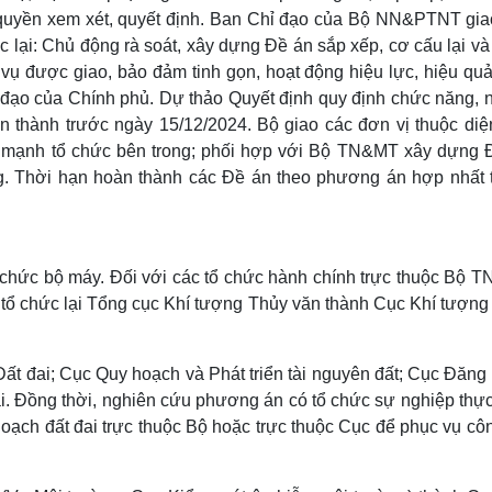
m quyền xem xét, quyết định. Ban Chỉ đạo của Bộ NN&PTNT gia
c lại: Chủ động rà soát, xây dựng Đề án sắp xếp, cơ cấu lại v
vụ được giao, bảo đảm tinh gọn, hoạt động hiệu lực, hiệu quả
đạo của Chính phủ. Dự thảo Quyết định quy định chức năng, 
n thành trước ngày 15/12/2024. Bộ giao các đơn vị thuộc diệ
iảm mạnh tổ chức bên trong; phối hợp với Bộ TN&MT xây dựng 
g. Thời hạn hoàn thành các Đề án theo phương án hợp nhất 
 chức bộ máy. Đối với các tổ chức hành chính trực thuộc Bộ 
 tổ chức lại Tổng cục Khí tượng Thủy văn thành Cục Khí tượng
 Đất đai; Cục Quy hoạch và Phát triển tài nguyên đất; Cục Đăng
đai. Đồng thời, nghiên cứu phương án có tổ chức sự nghiệp thự
oạch đất đai trực thuộc Bộ hoặc trực thuộc Cục để phục vụ cô