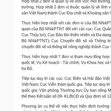
Hợp nhất 2 đơn vị quản lý về lĩnh vực môi trườn
trường. Hợp nhất 2 đơn vị thuộc quản lý về lĩnh
sản Việt Nam) thành Cục Địa chất và Khoáng sản 
Thực hiện hợp nhất với các đơn vị của Bộ NN&PT
quan của Bộ NN&PTNT đối với các cục: Cục Quản l
Cục Thủy lợi); Cục Bảo tồn thiên nhiên và Đa dạng
Bộ NN&PTNT); Cục Chuyển đổi số và Thông tin 
chuyển đổi số và thống kê nông nghiệp thành Cục 
Thực hiện hợp nhất 7 đơn vị tham mưu tổng hợp
quốc tế, Vụ Kế hoạch - Tài chính, Vụ Khoa học v
tra Bộ.
Tiếp tục duy trì các cục: Cục Biển và Hải đảo Việ
Việt Nam; Cục Viễn thám quốc gia. Tiếp tục duy t
quốc gia; Văn phòng Thường trực Ủy ban sông M
thể theo Kết luận số 09- KL/BCĐ và Quy định số 
Phương án cụ thể về việc thực hiện định hướng s