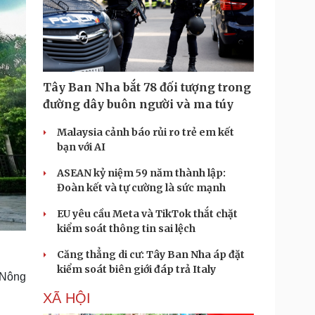
Tây Ban Nha bắt 78 đối tượng trong
đường dây buôn người và ma túy
Malaysia cảnh báo rủi ro trẻ em kết
bạn với AI
ASEAN kỷ niệm 59 năm thành lập:
Đoàn kết và tự cường là sức mạnh
EU yêu cầu Meta và TikTok thắt chặt
kiểm soát thông tin sai lệch
Căng thẳng di cư: Tây Ban Nha áp đặt
kiểm soát biên giới đáp trả Italy
 Nông
XÃ HỘI