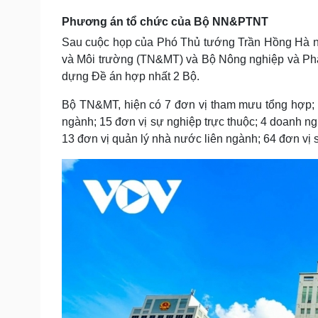
Tin nóng
Việt Nam
Phương án tổ chức của Bộ NN&PTNT
Tư vấn luật
Phân tích
Sau cuộc họp của Phó Thủ tướng Trần Hồng Hà n
và Môi trường (TN&MT) và Bộ Nông nghiệp và Phá
dựng Đề án hợp nhất 2 Bộ.
Sức khỏe
Đời sống
Dinh dưỡng - món ngon
Nhà đẹp
Bộ TN&MT, hiện có 7 đơn vị tham mưu tổng hợp; 
Cây thuốc
Blog
ngành; 15 đơn vị sự nghiệp trực thuộc; 4 doanh n
Sản phụ khoa
Tình yêu - Gia đình
13 đơn vị quản lý nhà nước liên ngành; 64 đơn vị s
Nhi khoa
Nam khoa
Làm đẹp - giảm cân
Phòng mạch online
Ăn sạch sống khỏe
Cải chính