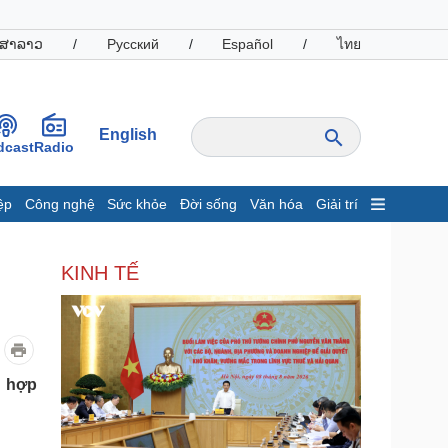
ສາລາວ
/
Русский
/
Español
/
ไทย
English
dcast
Radio
ệp
Công nghệ
Sức khỏe
Đời sống
Văn hóa
Giải trí
inh tế
Thị trường
KINH TẾ
ất động sản
Giá vàng
hởi nghiệp
Tiêu dùng
Tỷ giá
Chứng khoán
Giá cà phê
n hợp
oanh nghiệp
Công nghệ
hông tin doanh nghiệp
Sành điệu