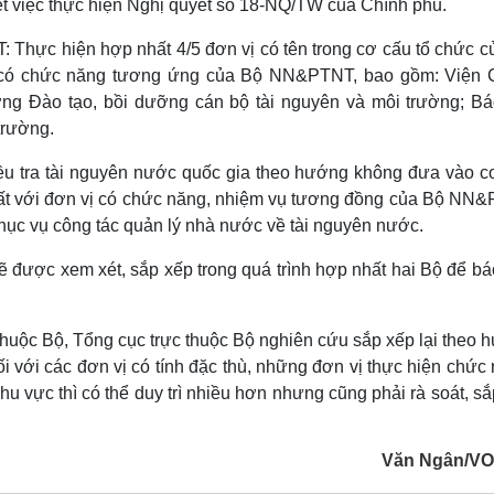
ết việc thực hiện Nghị quyết số 18-NQ/TW của Chính phủ.
: Thực hiện hợp nhất 4/5 đơn vị có tên trong cơ cấu tổ chức c
vị có chức năng tương ứng của Bộ NN&PTNT, bao gồm: Viện 
ờng Đào tạo, bồi dưỡng cán bộ tài nguyên và môi trường; Bá
trường.
iều tra tài nguyên nước quốc gia theo hướng không đưa vào c
nhất với đơn vị có chức năng, nhiệm vụ tương đồng của Bộ NN
hục vụ công tác quản lý nhà nước về tài nguyên nước.
ẽ được xem xét, sắp xếp trong quá trình hợp nhất hai Bộ để b
thuộc Bộ, Tổng cục trực thuộc Bộ nghiên cứu sắp xếp lại theo
ối với các đơn vị có tính đặc thù, những đơn vị thực hiện chức
khu vực thì có thể duy trì nhiều hơn nhưng cũng phải rà soát, s
Văn Ngân/VO