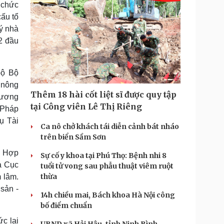
ổ chức
cấu tổ
ý nhà
2 đầu
bộ Bộ
 nông
Thêm 18 hài cốt liệt sĩ được quy tập
 tương
tại Công viên Lê Thị Riêng
 Pháp
ụ Tài
Ca nô chở khách tái diễn cảnh bát nháo
trên biển Sầm Sơn
. Hợp
Sự cố y khoa tại Phú Thọ: Bệnh nhi 8
à Cục
tuổi tử vong sau phẫu thuật viêm ruột
thừa
 lâm.
sản -
14h chiều mai, Bách khoa Hà Nội công
bố điểm chuẩn
c lại