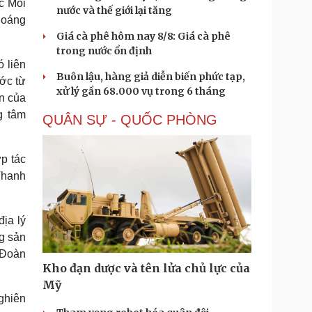
c Môi
nước và thế giới lại tăng
hoáng
Giá cà phê hôm nay 8/8: Giá cà phê
trong nước ổn định
 liên
Buôn lậu, hàng giả diễn biến phức tạp,
ớc từ
xử lý gần 68.000 vụ trong 6 tháng
an của
g tâm
QUÂN SỰ - QUỐC PHÒNG
p tác
Thanh
địa lý
g sản
 Đoàn
Kho đạn dược và tên lửa chủ lực của
Mỹ
ghiên