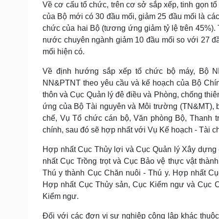
Về cơ cấu tổ chức, trên cơ sở sắp xếp, tinh gọn t
của Bộ mới có 30 đầu mối, giảm 25 đầu mối là các 
chức của hai Bộ (tương ứng giảm tỷ lệ trên 45%).
nước chuyên ngành giảm 10 đầu mối so với 27 đầu
mối hiện có.
Về định hướng sắp xếp tổ chức bộ máy, Bộ N
NN&PTNT theo yêu cầu và kế hoạch của Bộ Chính tr
thôn và Cục Quản lý đê điều và Phòng, chống thiên
ứng của Bộ Tài nguyên và Môi trường (TN&MT), 
chế, Vụ Tổ chức cán bộ, Văn phòng Bộ, Thanh tr
chính, sau đó sẽ hợp nhất với Vụ Kế hoạch - Tài 
Hợp nhất Cục Thủy lợi và Cục Quản lý Xây dựng c
nhất Cục Trồng trọt và Cục Bảo vệ thực vật thàn
Thú y thành Cục Chăn nuôi - Thú y. Hợp nhất C
Hợp nhất Cục Thủy sản, Cục Kiểm ngư và Cục Chấ
Kiểm ngư.
Đối với các đơn vị sự nghiệp công lập khác thuộc