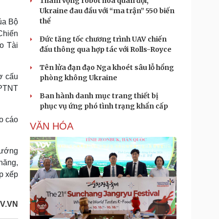
Tham vọng robot hóa quân đội,
Ukraine đau đầu với “ma trận” 550 biến
thể
ủa Bộ
Chiến
Đức tăng tốc chương trình UAV chiến
o Tài
đấu thông qua hợp tác với Rolls-Royce
Tên lửa đạn đạo Nga khoét sâu lỗ hổng
ơ cấu
phòng không Ukraine
&PTNT
Ban hành danh mục trang thiết bị
phục vụ ứng phó tình trạng khẩn cấp
áo cáo
VĂN HÓA
 hướng
 năng,
ắp xếp
V.VN