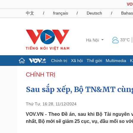
VO
中文
/
français
/
Deutsch
/
Bahas
33°C
Hà Nội
Chính trị
Xã hội
Thế giới
Multimedia
K
Chính trị
Xã hội
CHÍNH TRỊ
Đảng
Tin 24h
Sau sắp xếp, Bộ TN&MT cùng
Tổ chức nhân sự
Dự báo thời tiết
Quốc hội
Giáo dục
Nhận diện sự thật
Dấu ấn VOV
Thứ Tư, 16:28, 11/12/2024
Việc làm
Biển đảo
VOV.VN - Theo Đề án, sau khi Bộ Tài nguyên 
nhất, Bộ mới sẽ giảm 25 cục, vụ, đầu mối so với
Pháp luật
Quân sự - Quốc phòng
Vụ án
Vũ khí