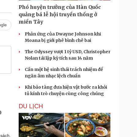
Phó huyện trưởng của Hàn Quốc
quảng bá lễ hội truyền thống ở
miền Tây
gle
Phản ứng của Dwayne Johnson khi
Moana bị giới phê bình chê bai
The Odyssey vượt 1 tỷ USD, Christopher
Nolan tái lập kỳ tích sau 14 năm
Cần một hệ sinh thái trách nhiệm để
ngăn âm nhạc lệch chuẩn
Khi bảo tàng đưa hiện vật bước ra khỏi
tủ kính trò chuyện cùng công chúng
DU LỊCH
0
 sách.