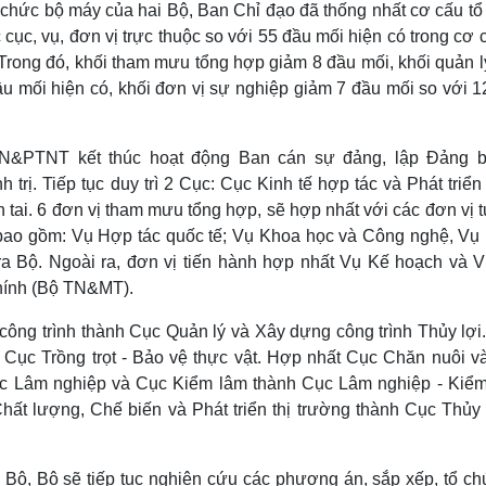
ổ chức bộ máy của hai Bộ, Ban Chỉ đạo đã thống nhất cơ cấu t
cục, vụ, đơn vị trực thuộc so với 55 đầu mối hiện có trong cơ 
 Trong đó, khối tham mưu tổng hợp giảm 8 đầu mối, khối quản l
 mối hiện có, khối đơn vị sự nghiệp giảm 7 đầu mối so với 1
N&PTNT kết thúc hoạt động Ban cán sự đảng, lập Đảng 
ị. Tiếp tục duy trì 2 Cục: Cục Kinh tế hợp tác và Phát triển
 tai. 6 đơn vị tham mưu tổng hợp, sẽ hợp nhất với các đơn vị
bao gồm: Vụ Hợp tác quốc tế; Vụ Khoa học và Công nghệ, Vụ
a Bộ. Ngoài ra, đơn vị tiến hành hợp nhất Vụ Kế hoạch và V
chính (Bộ TN&MT).
ông trình thành Cục Quản lý và Xây dựng công trình Thủy lợi
h Cục Trồng trọt - Bảo vệ thực vật. Hợp nhất Cục Chăn nuôi v
ục Lâm nghiệp và Cục Kiểm lâm thành Cục Lâm nghiệp - Kiểm
t lượng, Chế biến và Phát triển thị trường thành Cục Thủy 
 Bộ, Bộ sẽ tiếp tục nghiên cứu các phương án, sắp xếp, tổ chứ