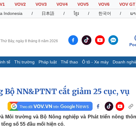
V1
VOV2
VOV3
VOV4
VOV5
VOV6
VOV GT
a Indonesia
/
日本語
/
ខ្មែរ
/
한국어
/
ພາ
Thứ Bảy, ngày 8 tháng 8 năm 2026
Po
inh tế
Thị trường
Pháp luật
Thể thao
Ô tô - Xe máy
Doanh nghi
Thế giới
Multimedia
K
Quan sát
Video
B
 Bộ NN&PTNT cắt giảm 25 cục, vụ
Cuộc sống đó đây
Ảnh
K
Hồ sơ
E-Magazine
Infographic
và Môi trường và Bộ Nông nghiệp và Phát triển nông thô
 tổng số 55 đầu mối hiện có.
Thể thao
Ô tô - Xe máy
D
Bóng đá
Ô tô
T