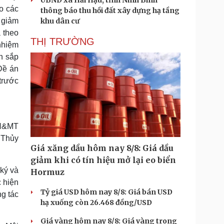
UBND xã Hải Hậu, tỉnh Ninh Bình
o các
thông báo thu hồi đất xây dựng hạ tầng
khu dân cư
à giảm
 theo
THỊ TRƯỜNG
nhiệm
n sắp
Đề án
trước
TN&MT
 Thủy
Giá xăng dầu hôm nay 8/8: Giá dầu
giảm khi có tín hiệu mở lại eo biển
 ký và
Hormuz
c hiện
Tỷ giá USD hôm nay 8/8: Giá bán USD
ng tác
hạ xuống còn 26.468 đồng/USD
Giá vàng hôm nay 8/8: Giá vàng trong