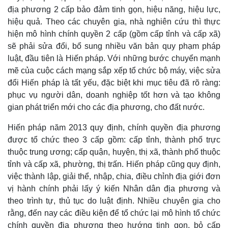
địa phương 2 cấp bảo đảm tinh gọn, hiệu năng, hiệu lực,
hiệu quả. Theo các chuyên gia, nhà nghiên cứu thì thực
hiện mô hình chính quyền 2 cấp (gồm cấp tỉnh và cấp xã)
sẽ phải sửa đổi, bổ sung nhiều văn bản quy phạm pháp
luật, đầu tiên là Hiến pháp. Với những bước chuyển mạnh
mẽ của cuộc cách mạng sắp xếp tổ chức bộ máy, việc sửa
đổi Hiến pháp là tất yếu, đặc biệt khi mục tiêu đã rõ ràng:
phục vụ người dân, doanh nghiệp tốt hơn và tạo không
gian phát triển mới cho các địa phương, cho đất nước.
Hiến pháp năm 2013 quy định, chính quyền địa phương
được tổ chức theo 3 cấp gồm: cấp tỉnh, thành phố trực
thuộc trung ương; cấp quận, huyện, thị xã, thành phố thuộc
tỉnh và cấp xã, phường, thị trấn. Hiến pháp cũng quy định,
việc thành lập, giải thể, nhập, chia, điều chỉnh địa giới đơn
Thế giới
Multimedia
vị hành chính phải lấy ý kiến Nhân dân địa phương và
Quan sát
Video
theo trình tự, thủ tục do luật định. Nhiều chuyên gia cho
Cuộc sống đó đây
Ảnh
rằng, đến nay các điều kiện để tổ chức lại mô hình tổ chức
Hồ sơ
E-Magazine
Infographic
chính quyền địa phương theo hướng tinh gọn, bỏ cấp