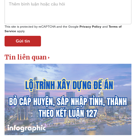
This site is protected by reCAPTCHA and the Google
Privacy Policy
and
Terms of
Service
apply.
Gửi tin
Tin liên quan
Du lịch
Podcast
Tư vấn
Câu chuyện thời sự