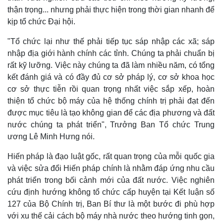
thận trọng... nhưng phải thực hiện trong thời gian nhanh để
kịp tổ chức Đại hội.
Sức khỏe
Đời sống
"Tổ chức lại như thế phải tiếp tục sáp nhập các xã; sáp
nhập địa giới hành chính các tỉnh. Chúng ta phải chuẩn bị
Dinh dưỡng - món ngon
Nhà đẹp
Cây thuốc
Blog
rất kỹ lưỡng. Việc này chúng ta đã làm nhiều năm, có tổng
Sản phụ khoa
Tình yêu - Gia đình
kết đánh giá và có đầy đủ cơ sở pháp lý, cơ sở khoa học
Nhi khoa
cơ sở thực tiễn rồi quan trọng nhất việc sắp xếp, hoàn
Nam khoa
thiện tổ chức bộ máy của hệ thống chính trị phải đạt đến
Làm đẹp - giảm cân
được mục tiêu là tạo không gian để các địa phương và đất
Phòng mạch online
nước chúng ta phát triển", Trưởng Ban Tổ chức Trung
Ăn sạch sống khỏe
ương Lê Minh Hưng nói.
Hiến pháp là đạo luật gốc, rất quan trọng của mỗi quốc gia
và việc sửa đổi Hiến pháp chính là nhằm đáp ứng nhu cầu
phát triển trong bối cảnh mới của đất nước. Việc nghiên
cứu định hướng không tổ chức cấp huyện tại Kết luận số
127 của Bộ Chính trị, Ban Bí thư là một bước đi phù hợp
với xu thế cải cách bộ máy nhà nước theo hướng tinh gọn,