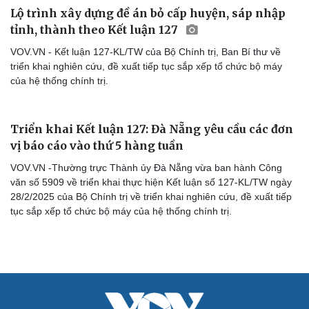
Săn Tour
Đọc truyện đêm khuya
Lộ trình xây dựng đề án bỏ cấp huyện, sáp nhập
check-in
Cửa sổ tình yêu
tỉnh, thành theo Kết luận 127
Kể chuyện cho bé
Hạt giống tâm hồn
VOV.VN - Kết luận 127-KL/TW của Bộ Chính trị, Ban Bí thư về
triển khai nghiên cứu, đề xuất tiếp tục sắp xếp tổ chức bộ máy
của hệ thống chính trị.
Triển khai Kết luận 127: Đà Nẵng yêu cầu các đơn
vị báo cáo vào thứ 5 hàng tuần
VOV.VN -Thường trực Thành ủy Đà Nẵng vừa ban hành Công
văn số 5909 về triển khai thực hiện Kết luận số 127-KL/TW ngày
28/2/2025 của Bộ Chính trị về triển khai nghiên cứu, đề xuất tiếp
tục sắp xếp tổ chức bộ máy của hệ thống chính trị.