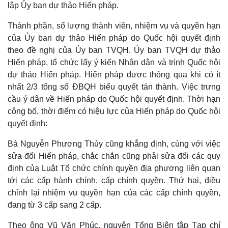
lập Ủy ban dự thảo Hiến pháp.
Thành phần, số lượng thành viên, nhiệm vụ và quyền hạn
của Ủy ban dự thảo Hiến pháp do Quốc hội quyết định
theo đề nghị của Ủy ban TVQH. Ủy ban TVQH dự thảo
Hiến pháp, tổ chức lấy ý kiến Nhân dân và trình Quốc hội
dự thảo Hiến pháp. Hiến pháp được thông qua khi có ít
nhất 2/3 tổng số ĐBQH biểu quyết tán thành. Việc trưng
cầu ý dân về Hiến pháp do Quốc hội quyết định. Thời hạn
công bố, thời điểm có hiệu lực của Hiến pháp do Quốc hội
quyết định:
Thể thao
Ô tô - Xe máy
Bà Nguyễn Phương Thủy cũng khẳng định, cùng với việc
Bóng đá
Ô tô
sửa đổi Hiến pháp, chắc chắn cũng phải sửa đổi các quy
Lịch thi đấu bóng đá
Xe máy
định của Luật Tổ chức chính quyền địa phương liên quan
Thế giới thể thao
Tư vấn
tới các cấp hành chính, cấp chính quyền. Thứ hai, điều
eSports
Hậu trường
chỉnh lại nhiệm vụ quyền hạn của các cấp chính quyền,
đang từ 3 cấp sang 2 cấp.
Theo ông Vũ Văn Phúc, nguyên Tổng Biên tập Tạp chí