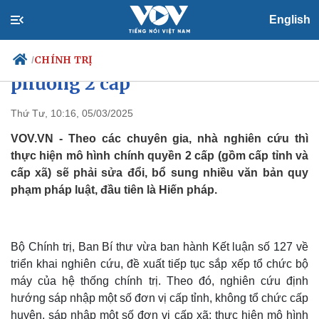
English
Sửa Hiến pháp để cải cách bộ
máy, xây dựng chính quyền địa
CHÍNH TRỊ
/
phương 2 cấp
Thứ Tư, 10:16, 05/03/2025
Chính trị
Xã hội
VOV.VN - Theo các chuyên gia, nhà nghiên cứu thì
Đảng
Tin 24h
thực hiện mô hình chính quyền 2 cấp (gồm cấp tỉnh và
Tổ chức nhân sự
Dự báo thời tiết
cấp xã) sẽ phải sửa đổi, bổ sung nhiều văn bản quy
Quốc hội
Giáo dục
phạm pháp luật, đầu tiên là Hiến pháp.
Nhận diện sự thật
Dấu ấn VOV
Việc làm
Biển đảo
Bộ Chính trị, Ban Bí thư vừa ban hành Kết luận số 127 về
triển khai nghiên cứu, đề xuất tiếp tục sắp xếp tổ chức bộ
máy của hệ thống chính trị. Theo đó, nghiên cứu định
hướng sáp nhập một số đơn vị cấp tỉnh, không tổ chức cấp
huyện, sáp nhập một số đơn vị cấp xã; thực hiện mô hình