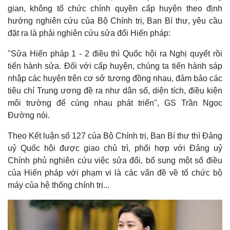
gian, không tổ chức chính quyền cấp huyện theo định
Kinh tế
Thị trường
hướng nghiên cứu của Bộ Chính trị, Ban Bí thư, yêu cầu
Bất động sản
Giá vàng
đặt ra là phải nghiên cứu sửa đổi Hiến pháp:
Khởi nghiệp
Tiêu dùng
Tỷ giá
"Sửa Hiến pháp 1 - 2 điều thì Quốc hội ra Nghị quyết rồi
Chứng khoán
tiến hành sửa. Đối với cấp huyện, chúng ta tiến hành sáp
Giá cà phê
nhập các huyện trên cơ sở tương đồng nhau, đảm bảo các
tiêu chí Trung ương đề ra như dân số, diện tích, điều kiện
môi trường để cùng nhau phát triển", GS Trần Ngọc
Đường nói.
Theo Kết luận số 127 của Bộ Chính trị, Ban Bí thư thì Đảng
uỷ Quốc hội được giao chủ trì, phối hợp với Đảng uỷ
Chính phủ nghiên cứu việc sửa đổi, bổ sung một số điều
của Hiến pháp với phạm vi là các vấn đề về tổ chức bộ
máy của hệ thống chính trị...