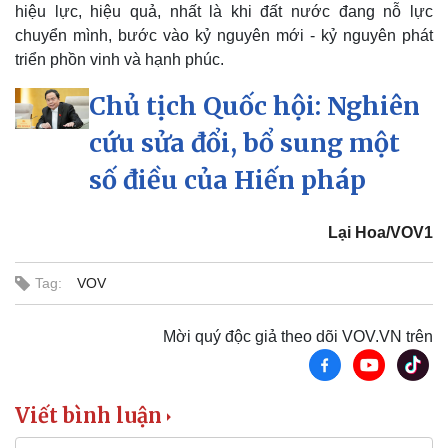
hiệu lực, hiệu quả, nhất là khi đất nước đang nỗ lực
chuyển mình, bước vào kỷ nguyên mới - kỷ nguyên phát
triển phồn vinh và hạnh phúc.
Chủ tịch Quốc hội: Nghiên
cứu sửa đổi, bổ sung một
số điều của Hiến pháp
Lại Hoa/VOV1
Tag:
VOV
Văn hóa
Giải trí
Sân khấu - Điện ảnh
Nghệ sĩ
Văn học
Thời trang
Mời quý độc giả theo dõi VOV.VN trên
Âm nhạc
Sao Việt
Di sản
Viết bình luận