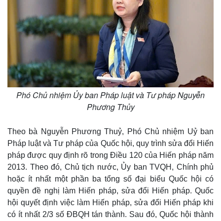
Pháp luật
Quân sự - Quốc phòng
Phó Chủ nhiệm Ủy ban Pháp luật và Tư pháp Nguyễn
Vụ án
Vũ khí
Phương Thủy
Tin nóng
Việt Nam
Tư vấn luật
Phân tích
Theo bà Nguyễn Phương Thuỷ, Phó Chủ nhiệm Uỷ ban
Pháp luật và Tư pháp của Quốc hội, quy trình sửa đổi Hiến
pháp được quy định rõ trong Điều 120 của Hiến pháp năm
2013. Theo đó, Chủ tịch nước, Ủy ban TVQH, Chính phủ
hoặc ít nhất một phần ba tổng số đại biểu Quốc hội có
quyền đề nghị làm Hiến pháp, sửa đổi Hiến pháp. Quốc
hội quyết định việc làm Hiến pháp, sửa đổi Hiến pháp khi
có ít nhất 2/3 số ĐBQH tán thành. Sau đó, Quốc hội thành