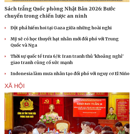
Sách trắng Quốc phòng Nhật Bản 2026: Bước
chuyển trong chiến lược an ninh
Đột phá hiếm hoi tại Gaza giữa những hoài nghi
Doanh nghiệp
Công nghệ
Thông tin doanh nghiệp
Sành điệu
Mỹ sẽ có học thuyết hạt nhân mới đối phó với Trung
Doanh nghiệp 24h
Tin Công nghệ
Quốc và Nga
Doanh nhân
Trải nghiệm
Vì cộng đồng
Chuyển đổi số
Thời sự quốc tế trưa 6/8: Iran tranh thủ 'khoảng nghỉ'
giao tranh củng cố sức mạnh
Indonesia làm mưa nhân tạo đối phó với nguy cơ El Niño
XÃ HỘI