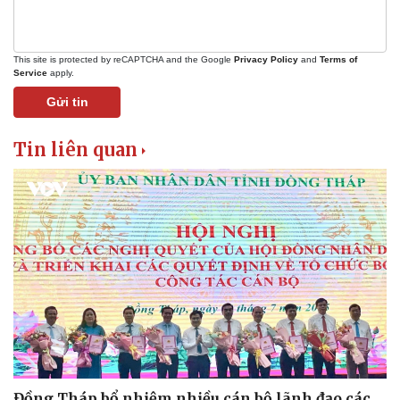
This site is protected by reCAPTCHA and the Google
Privacy Policy
and
Terms of
Service
apply.
Gửi tin
Tin liên quan
Đồng Tháp bổ nhiệm nhiều cán bộ lãnh đạo các