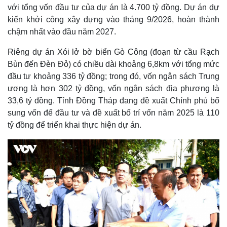
với tổng vốn đầu tư của dự án là 4.700 tỷ đồng. Dự án dự
kiến khởi công xây dựng vào tháng 9/2026, hoàn thành
chậm nhất vào đầu năm 2027.
Riêng dự án Xói lở bờ biển Gò Công (đoạn từ cầu Rạch
Bùn đến Đèn Đỏ) có chiều dài khoảng 6,8km với tổng mức
đầu tư khoảng 336 tỷ đồng; trong đó, vốn ngân sách Trung
ương là hơn 302 tỷ đồng, vốn ngân sách địa phương là
33,6 tỷ đồng. Tỉnh Đồng Tháp đang đề xuất Chính phủ bổ
sung vốn để đầu tư và đề xuất bố trí vốn năm 2025 là 110
tỷ đồng để triển khai thực hiện dự án.
Kinh tế
Thị trường
Bất động sản
Giá vàng
Khởi nghiệp
Tiêu dùng
Tỷ giá
Chứng khoán