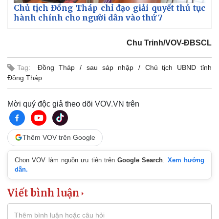
Vụ án
Vũ khí
Chủ tịch Đồng Tháp chỉ đạo giải quyết thủ tục
Tin nóng
Việt Nam
hành chính cho người dân vào thứ 7
Tư vấn luật
Phân tích
Chu Trinh/VOV-ĐBSCL
Tag:
Đồng Tháp
sau sáp nhập
Chủ tịch UBND tỉnh
Đồng Tháp
Mời quý độc giả theo dõi VOV.VN trên
Thêm VOV trên Google
Chọn VOV làm nguồn ưu tiên trên
Google Search
.
Xem hướng
dẫn.
Viết bình luận