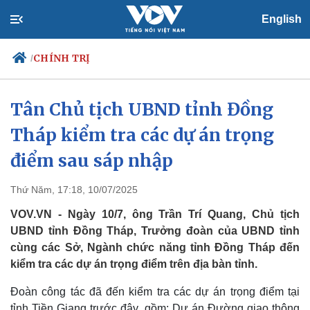
English
CHÍNH TRỊ
/
Tân Chủ tịch UBND tỉnh Đồng
Tháp kiểm tra các dự án trọng
Chính trị
Xã hội
Đảng
Tin 24h
điểm sau sáp nhập
Tổ chức nhân sự
Dự báo thời tiết
Quốc hội
Giáo dục
Thứ Năm, 17:18, 10/07/2025
Nhận diện sự thật
Dấu ấn VOV
Việc làm
VOV.VN - Ngày 10/7, ông Trần Trí Quang, Chủ tịch
Biển đảo
UBND tỉnh Đồng Tháp, Trưởng đoàn của UBND tỉnh
cùng các Sở, Ngành chức năng tỉnh Đồng Tháp đến
kiểm tra các dự án trọng điểm trên địa bàn tỉnh.
Đoàn công tác đã đến kiểm tra các dự án trọng điểm tại
tỉnh Tiền Giang trước đây, gồm: Dự án Đường giao thông