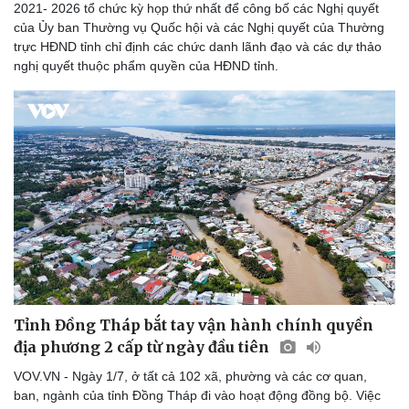
2021- 2026 tổ chức kỳ họp thứ nhất để công bố các Nghị quyết
Thể thao
Ô tô - Xe máy
của Ủy ban Thường vụ Quốc hội và các Nghị quyết của Thường
Bóng đá
Ô tô
trực HĐND tỉnh chỉ định các chức danh lãnh đạo và các dự thảo
Lịch thi đấu bóng đá
Xe máy
nghị quyết thuộc phẩm quyền của HĐND tỉnh.
Thế giới thể thao
Tư vấn
eSports
Hậu trường
Tỉnh Đồng Tháp bắt tay vận hành chính quyền
địa phương 2 cấp từ ngày đầu tiên
VOV.VN - Ngày 1/7, ở tất cả 102 xã, phường và các cơ quan,
ban, ngành của tỉnh Đồng Tháp đi vào hoạt động đồng bộ. Việc