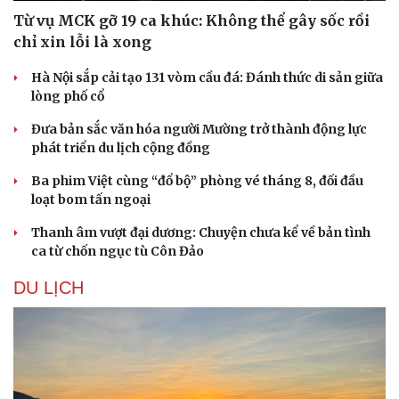
Từ vụ MCK gỡ 19 ca khúc: Không thể gây sốc rồi
chỉ xin lỗi là xong
Hà Nội sắp cải tạo 131 vòm cầu đá: Đánh thức di sản giữa
lòng phố cổ
Đưa bản sắc văn hóa người Mường trở thành động lực
phát triển du lịch cộng đồng
Ba phim Việt cùng “đổ bộ” phòng vé tháng 8, đối đầu
loạt bom tấn ngoại
Thanh âm vượt đại dương: Chuyện chưa kể về bản tình
ca từ chốn ngục tù Côn Đảo
DU LỊCH