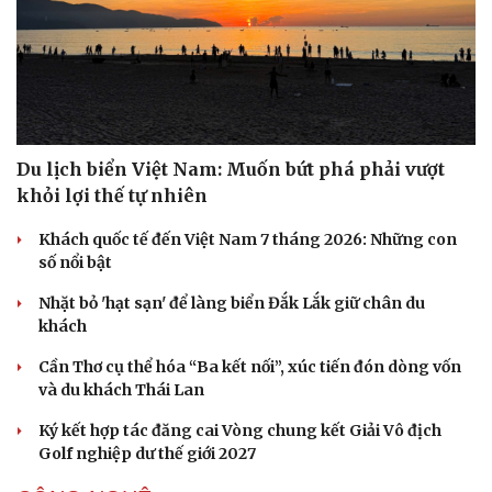
Du lịch biển Việt Nam: Muốn bứt phá phải vượt
khỏi lợi thế tự nhiên
Khách quốc tế đến Việt Nam 7 tháng 2026: Những con
số nổi bật
Nhặt bỏ 'hạt sạn' để làng biển Đắk Lắk giữ chân du
Văn hóa
Giải trí
khách
Sân khấu - Điện ảnh
Nghệ sĩ
Cần Thơ cụ thể hóa “Ba kết nối”, xúc tiến đón dòng vốn
Văn học
Thời trang
và du khách Thái Lan
Âm nhạc
Sao Việt
Di sản
Ký kết hợp tác đăng cai Vòng chung kết Giải Vô địch
Golf nghiệp dư thế giới 2027