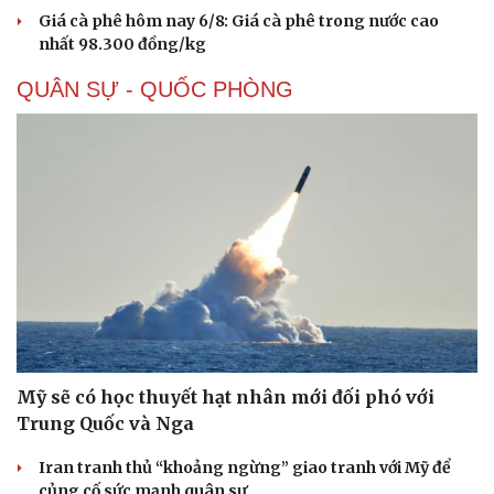
Giá cà phê hôm nay 6/8: Giá cà phê trong nước cao
nhất 98.300 đồng/kg
QUÂN SỰ - QUỐC PHÒNG
Sức khỏe
Đời sống
Dinh dưỡng - món ngon
Nhà đẹp
Cây thuốc
Blog
Sản phụ khoa
Tình yêu - Gia đình
Nhi khoa
Nam khoa
Làm đẹp - giảm cân
Phòng mạch online
Ăn sạch sống khỏe
Mỹ sẽ có học thuyết hạt nhân mới đối phó với
Trung Quốc và Nga
Iran tranh thủ “khoảng ngừng” giao tranh với Mỹ để
củng cố sức mạnh quân sự