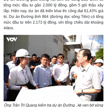
tổng mức đầu tư gần 2.000 tỷ đồng, gồm 5 gói thầu xây
lắp. Hiện nay, dự án đã triển khai thi công đạt 61,43% giá
trị. Dự án Đường tỉnh 864 (đường dọc sông Tiền) có tổng
mức đầu tư trên 2.173 tỷ đồng, với tổng chiều dài khoảng
44km.
Thế giới
Multimedia
Quan sát
Video
Cuộc sống đó đây
Ảnh
Hồ sơ
E-Magazine
Infographic
Ông Trần Trí Quang kiểm tra dự án Đường , kè ven bờ sông