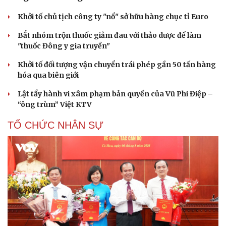
Khởi tố chủ tịch công ty "nổ" sở hữu hàng chục tỉ Euro
Bắt nhóm trộn thuốc giảm đau với thảo dược để làm
"thuốc Đông y gia truyền"
Khởi tố đối tượng vận chuyển trái phép gần 50 tấn hàng
hóa qua biên giới
Lật tẩy hành vi xâm phạm bản quyền của Vũ Phi Điệp –
“ông trùm” Việt KTV
TỔ CHỨC NHÂN SỰ
Du lịch
Podcast
Tư vấn
Câu chuyện thời sự
Săn Tour
Đọc truyện đêm khuya
check-in
Cửa sổ tình yêu
Kể chuyện cho bé