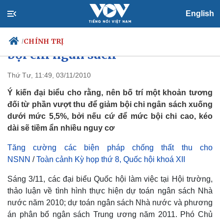
English
Tăng cường các biện pháp giảm
CHÍNH TRỊ
/
bội chi ngân sách
Thứ Tư, 11:49, 03/11/2010
Ý kiến đại biểu cho rằng, nên bố trí một khoản tương
Chính trị
Xã hội
đối từ phần vượt thu để giảm bội chi ngân sách xuống
Đảng
Tin 24h
dưới mức 5,5%, bởi nếu cứ để mức bội chi cao, kéo
Tổ chức nhân sự
Dự báo thời tiết
Quốc hội
Giáo dục
dài sẽ tiềm ẩn nhiều nguy cơ
Nhận diện sự thật
Dấu ấn VOV
Việc làm
Tăng cường các biện pháp chống thất thu cho
Biển đảo
NSNN
/
Toàn cảnh Kỳ họp thứ 8, Quốc hội khoá XII
Sáng 3/11, các đại biểu Quốc hội làm việc tại Hội trường,
thảo luận về tình hình thực hiện dự toán ngân sách Nhà
nước năm 2010; dự toán ngân sách Nhà nước và phương
án phân bổ ngân sách Trung ương năm 2011. Phó Chủ