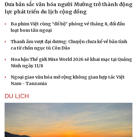
Đưa bản sắc văn hóa người Mường trở thành động
lực phát triển du lịch cộng đồng
Ba phim Việt cùng “đổ bộ” phòng vé tháng 8, đối đầu
loạt bom tấn ngoại
Thanh âm vượt đại dương: Chuyện chưa kể về bản tình
ca từ chốn ngục tù Côn Đảo
Hoa hậu Thế giới Miss World 2026 sẽ khai mạc tại Quảng
Ninh ngày 11/8
Ngoại giao văn hóa mở rộng không gian hợp tác Việt
Nam - Tanzania
DU LỊCH
Sức khỏe
Đời sống
Dinh dưỡng - món ngon
Nhà đẹp
Cây thuốc
Blog
Sản phụ khoa
Tình yêu - Gia đình
Nhi khoa