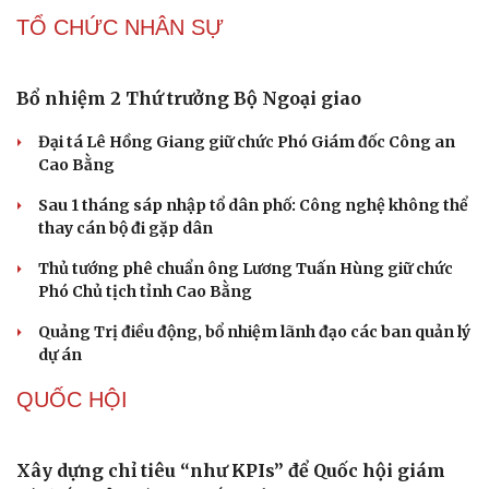
Bắt nhóm trộn thuốc giảm đau với thảo dược để làm
"thuốc Đông y gia truyền"
Khởi tố đối tượng vận chuyển trái phép gần 50 tấn hàng
hóa qua biên giới
Lật tẩy hành vi xâm phạm bản quyền của Vũ Phi Điệp –
“ông trùm” Việt KTV
Truy tố tài xế xe tải vụ nữ sinh tử vong ở Vĩnh Long
TỔ CHỨC NHÂN SỰ