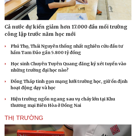
Cả nước dự kiến giảm hơn 17.000 đầu mối trường
công lập trước năm học mới
Phú Thọ, Thái Nguyên thống nhất nghiên cứu đầu tư
Thể thao
Ô tô - Xe máy
hầm Tam Đảo gần 5.800 tỷ đồng
Bóng đá
Ô tô
Lịch thi đấu bóng đá
Xe máy
Học sinh Chuyên Tuyên Quang đăng ký xét tuyển vào
Thế giới thể thao
Tư vấn
những trường đại học nào?
eSports
Hậu trường
Đồng Tháp tinh gọn mạng lưới trường học, giữ ổn định
hoạt động dạy và học
Hiện trường ngổn ngang sau vụ cháy lớn tại Khu
thương mại Biên Hòa ở Đồng Nai
THỊ TRƯỜNG