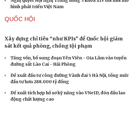
Tự cảnh giác trước tâm lý đám đông khi dùng mạng xã
hội
Khi mạng xã hội thành nơi phán xử
XÂY DỰNG, CHỈNH ĐỐN ĐẢNG
Bộ Chính trị: Giải thể hội quần chúng hoạt động
kém hiệu quả, không đúng tôn chỉ
Quy định số 207: Siết trách nhiệm đảng viên khi sử dụng
mạng xã hội
Thành Lập Ban Chỉ đạo TW về tổng kết thực tiễn,
nghiên cứu sửa Điều lệ Đảng
Công tác dư luận xã hội góp phần củng cố "thế trận lòng
dân"
Nghị quyết Hội nghị Trung ương 3 khóa XIV đổi mới mô