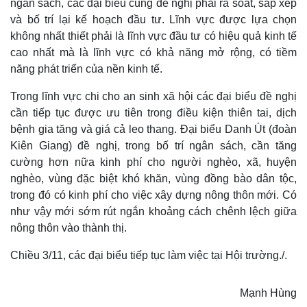
ngân sách, các đại biểu cũng đề nghị phải rà soát, sắp xếp
và bố trí lại kế hoạch đầu tư. Lĩnh vực được lựa chọn
không nhất thiết phải là lĩnh vực đầu tư có hiệu quả kinh tế
cao nhất mà là lĩnh vực có khả năng mở rộng, có tiềm
năng phát triển của nền kinh tế.
Trong lĩnh vực chi cho an sinh xã hội các đại biểu đề nghị
cần tiếp tục được ưu tiên trong điều kiện thiên tai, dịch
bệnh gia tăng và giá cả leo thang. Đại biểu Danh Út (đoàn
Kiên Giang) đề nghị, trong bố trí ngân sách, cần tăng
cường hơn nữa kinh phí cho người nghèo, xã, huyện
nghèo, vùng đặc biệt khó khăn, vùng đồng bào dân tộc,
trong đó có kinh phí cho việc xây dựng nông thôn mới. Có
như vậy mới sớm rút ngắn khoảng cách chênh lệch giữa
nông thôn vào thành thị.
Chiều 3/11, các đại biểu tiếp tục làm việc tại Hội trường./.
Kinh tế
Thị trường
Mạnh Hùng
Bất động sản
Giá vàng