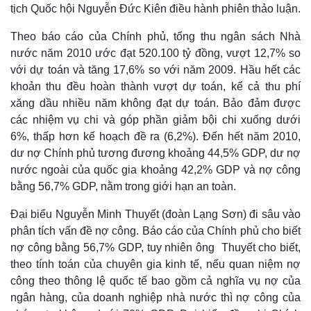
tịch Quốc hội Nguyễn Đức Kiên điều hành phiên thảo luận.
Theo báo cáo của Chính phủ, tổng thu ngân sách Nhà
nước năm 2010 ước đạt 520.100 tỷ đồng, vượt 12,7% so
với dự toán và tăng 17,6% so với năm 2009. Hầu hết các
khoản thu đều hoàn thành vượt dự toán, kể cả thu phí
xăng dầu nhiều năm không đạt dự toán. Bảo đảm được
các nhiệm vụ chi và góp phần giảm bội chi xuống dưới
6%, thấp hơn kế hoạch đề ra (6,2%). Đến hết năm 2010,
dư nợ Chính phủ tương đương khoảng 44,5% GDP, dư nợ
nước ngoài của quốc gia khoảng 42,2% GDP và nợ công
bằng 56,7% GDP, nằm trong giới hạn an toàn.
Đại biểu Nguyễn Minh Thuyết (đoàn Lạng Sơn) đi sâu vào
phân tích vấn đề nợ công. Báo cáo của Chính phủ cho biết
nợ công bằng 56,7% GDP, tuy nhiên ông Thuyết cho biết,
theo tính toán của chuyên gia kinh tế, nếu quan niệm nợ
công theo thông lệ quốc tế bao gồm cả nghĩa vụ nợ của
ngân hàng, của doanh nghiệp nhà nước thì nợ công của