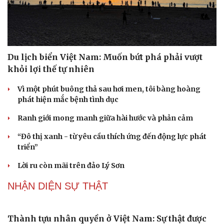
Tăng vốn, bổ sung đoạn Yên Viên - Gia Lâm vào tuyến
đường sắt Lào Cai - Hải Phòng
Đề xuất đầu tư công đường Vành đai 5 Hà Nội, tổng mức
đầu tư hơn 288.000 tỷ đồng
Đề xuất tích hợp hồ sơ kỹ năng vào VNeID, đón đầu lao
động chất lượng cao
Phải khắc phục triệt để tình trạng xuất bản phẩm xúc
phạm, bịa đặt về lãnh tụ
PODCAST