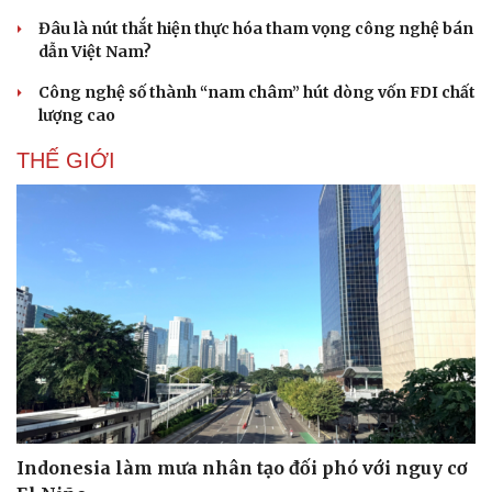
Đâu là nút thắt hiện thực hóa tham vọng công nghệ bán
dẫn Việt Nam?
Pháp luật
Quân sự - Quốc phòng
Công nghệ số thành “nam châm” hút dòng vốn FDI chất
lượng cao
Vụ án
Vũ khí
Tin nóng
Việt Nam
THẾ GIỚI
Tư vấn luật
Phân tích
Indonesia làm mưa nhân tạo đối phó với nguy cơ