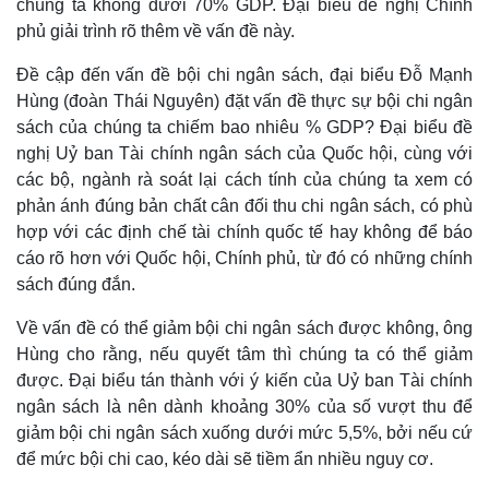
chúng ta không dưới 70% GDP. Đại biểu đề nghị Chính
phủ giải trình rõ thêm về vấn đề này.
Đề cập đến vấn đề bội chi ngân sách, đại biểu Đỗ Mạnh
Hùng (đoàn Thái Nguyên) đặt vấn đề thực sự bội chi ngân
sách của chúng ta chiếm bao nhiêu % GDP? Đại biểu đề
nghị Uỷ ban Tài chính ngân sách của Quốc hội, cùng với
các bộ, ngành rà soát lại cách tính của chúng ta xem có
phản ánh đúng bản chất cân đối thu chi ngân sách, có phù
hợp với các định chế tài chính quốc tế hay không để báo
cáo rõ hơn với Quốc hội, Chính phủ, từ đó có những chính
sách đúng đắn.
Về vấn đề có thể giảm bội chi ngân sách được không, ông
Thế giới
Multimedia
Hùng cho rằng, nếu quyết tâm thì chúng ta có thể giảm
được. Đại biểu tán thành với ý kiến của Uỷ ban Tài chính
Quan sát
Video
Cuộc sống đó đây
Ảnh
ngân sách là nên dành khoảng 30% của số vượt thu để
Hồ sơ
E-Magazine
giảm bội chi ngân sách xuống dưới mức 5,5%, bởi nếu cứ
Infographic
để mức bội chi cao, kéo dài sẽ tiềm ẩn nhiều nguy cơ.