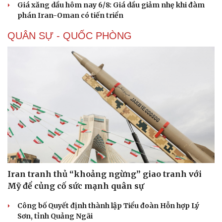
Giá xăng dầu hôm nay 6/8: Giá dầu giảm nhẹ khi đàm
phán Iran-Oman có tiến triển
QUÂN SỰ - QUỐC PHÒNG
Doanh nghiệp
Công nghệ
Thông tin doanh nghiệp
Sành điệu
Doanh nghiệp 24h
Tin Công nghệ
Doanh nhân
Trải nghiệm
Iran tranh thủ “khoảng ngừng” giao tranh với
Vì cộng đồng
Chuyển đổi số
Mỹ để củng cố sức mạnh quân sự
Công bố Quyết định thành lập Tiểu đoàn Hỗn hợp Lý
Sơn, tỉnh Quảng Ngãi