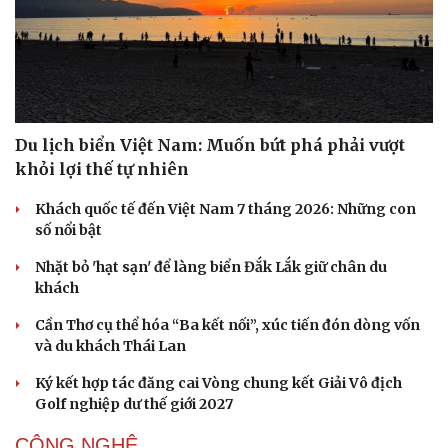
Nam khoa
Làm đẹp - giảm cân
Phòng mạch online
Ăn sạch sống khỏe
Du lịch biển Việt Nam: Muốn bứt phá phải vượt
khỏi lợi thế tự nhiên
Khách quốc tế đến Việt Nam 7 tháng 2026: Những con
số nổi bật
Nhặt bỏ 'hạt sạn' để làng biển Đắk Lắk giữ chân du
khách
Cần Thơ cụ thể hóa “Ba kết nối”, xúc tiến đón dòng vốn
và du khách Thái Lan
Ký kết hợp tác đăng cai Vòng chung kết Giải Vô địch
Golf nghiệp dư thế giới 2027
CÔNG NGHỆ