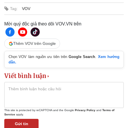
Khởi nghiệp
Tiêu dùng
Tag:
VOV
Tỷ giá
Chứng khoán
Giá cà phê
Mời quý độc giả theo dõi VOV.VN trên
Thêm VOV trên Google
Chọn VOV làm nguồn ưu tiên trên
Google Search
.
Xem hướng
dẫn.
Viết bình luận
This site is protected by reCAPTCHA and the Google
Privacy Policy
and
Terms of
Service
apply.
Gửi tin