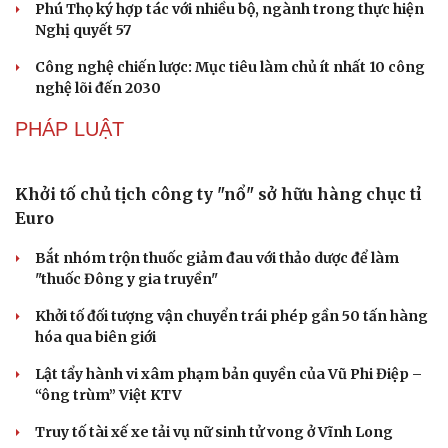
Phú Thọ ký hợp tác với nhiều bộ, ngành trong thực hiện
Nghị quyết 57
Công nghệ chiến lược: Mục tiêu làm chủ ít nhất 10 công
Văn hóa
Giải trí
nghệ lõi đến 2030
Sân khấu - Điện ảnh
Nghệ sĩ
PHÁP LUẬT
Văn học
Thời trang
Âm nhạc
Sao Việt
Di sản
Khởi tố chủ tịch công ty "nổ" sở hữu hàng chục tỉ
Euro