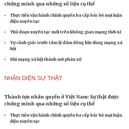
Du lịch biển Việt Nam: Muốn bứt phá phải vượt
khỏi lợi thế tự nhiên
Vì một phút buông thả sau hơi men, tôi bàng hoàng
phát hiện mắc bệnh tình dục
Ranh giới mong manh giữa hài hước và phản cảm
“Đô thị xanh - từ yêu cầu thích ứng đến động lực phát
triển”
Cải chính
Lời ru còn mãi trên đảo Lý Sơn
NHẬN DIỆN SỰ THẬT
Thành tựu nhân quyền ở Việt Nam: Sự thật được
chứng minh qua những số liệu cụ thể