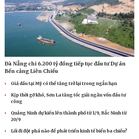
Đà Nẵng chi 6.200 tỷ đồng tiếp tục đầu tư Dự án
Bến cảng Liên Chiểu
Giá dầu tại Mỹ có thể tăng trở lại trong ngắn hạn
Kịp thời gỡ khó, Sơn La tăng tốc giải ngân vốn đầu tư
công
Quảng Ninh dự kiến lên thành phố từ 1/9, Bắc Ninh từ
Thể thao
Ô tô - Xe máy
20/9
Bóng đá
Ô tô
Lối đi đột phá nào để phát triển kinh tế biển ba chiều?
Lịch thi đấu bóng đá
Xe máy