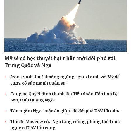
Mỹ sẽ có học thuyết hạt nhân mới đối phó với
Trung Quốc và Nga
Sức khỏe
Đời sống
Iran tranh thủ “khoảng ngừng” giao tranh với Mỹ để
Dinh dưỡng - món ngon
Nhà đẹp
củng cố sức mạnh quân sự
Cây thuốc
Blog
Sản phụ khoa
Tình yêu - Gia đình
Công bố Quyết định thành lập Tiểu đoàn Hỗn hợp Lý
Nhi khoa
Sơn, tỉnh Quảng Ngãi
Nam khoa
Tàu ngầm Nga "mặc áo giáp” để đối phó UAV Ukraine
Làm đẹp - giảm cân
Phòng mạch online
Thủ đô Moscow của Nga tăng cường phòng thủ trước
Ăn sạch sống khỏe
nguy cơ UAV tấn công