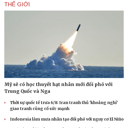
Thế giới thể thao
Tư vấn
THẾ GIỚI
eSports
Hậu trường
Mỹ sẽ có học thuyết hạt nhân mới đối phó với
Trung Quốc và Nga
Thời sự quốc tế trưa 6/8: Iran tranh thủ 'khoảng nghỉ'
giao tranh củng cố sức mạnh
Indonesia làm mưa nhân tạo đối phó với nguy cơ El Niño