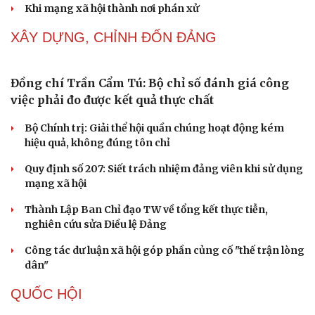
NHẬN DIỆN SỰ THẬT
Thành tựu nhân quyền ở Việt Nam: Sự thật được
chứng minh qua những số liệu cụ thể
Thực tiễn vận hành chính quyền ba cấp bác bỏ mọi luận
điệu xuyên tạc
Thủ đoạn xuyên tạc mới trên không gian mạng thời AI
Tự cảnh giác trước tâm lý đám đông khi dùng mạng xã
hội
Khi mạng xã hội thành nơi phán xử
NHẬN DIỆN SỰ THẬT
Thành tựu nhân quyền ở Việt Nam: Sự thật được