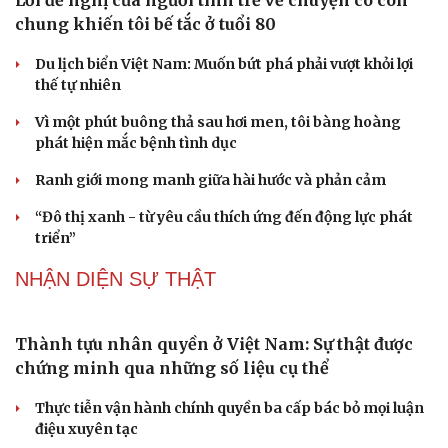
Sau 1 tháng sáp nhập tổ dân phố: Công nghệ không thể
thay cán bộ đi gặp dân
Thủ tướng phê chuẩn ông Lương Tuấn Hùng giữ chức
Phó Chủ tịch tỉnh Cao Bằng
Quảng Trị điều động, bổ nhiệm lãnh đạo các ban quản lý
dự án
QUỐC HỘI
ĐBQH lo ngại áp lực cân đối vốn cho hai siêu dự
án giao thông gần 580.000 tỷ đồng
Xây dựng chỉ tiêu “như KPIs” để Quốc hội giám sát kết
quả phòng, chống tội phạm
Tăng vốn, bổ sung đoạn Yên Viên - Gia Lâm vào tuyến
đường sắt Lào Cai - Hải Phòng