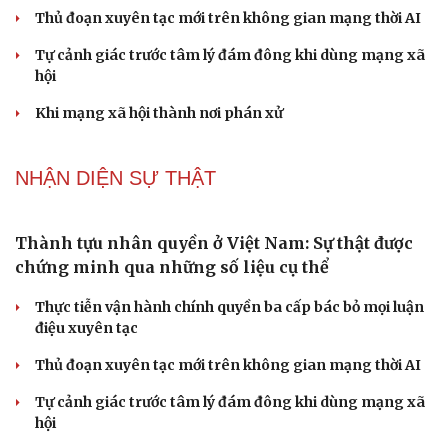
Đề xuất đầu tư công đường Vành đai 5 Hà Nội, tổng mức
đầu tư hơn 288.000 tỷ đồng
Đề xuất tích hợp hồ sơ kỹ năng vào VNeID, đón đầu lao
động chất lượng cao
PODCAST
Lời đề nghị của người tình trẻ về chuyện có con
chung khiến tôi bế tắc ở tuổi 80
Du lịch biển Việt Nam: Muốn bứt phá phải vượt khỏi lợi
thế tự nhiên
Vì một phút buông thả sau hơi men, tôi bàng hoàng
phát hiện mắc bệnh tình dục
Cải chính
Ranh giới mong manh giữa hài hước và phản cảm
“Đô thị xanh - từ yêu cầu thích ứng đến động lực phát
triển”