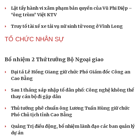
Nguy cơ mất tài khoản Microsoft chỉ vì kết nối
mạng Wi-Fi khách sạn
Một việc nhiều gia đình bỏ quên có thể khiến điện mặt
trời giảm tới 40% hiệu suất
Trung Quốc tăng tốc tự chủ chip tiên tiến với kế hoạch
đầy tham vọng
Phú Thọ ký hợp tác với nhiều bộ, ngành trong thực hiện
Nghị quyết 57
Công nghệ chiến lược: Mục tiêu làm chủ ít nhất 10 công
nghệ lõi đến 2030
PHÁP LUẬT