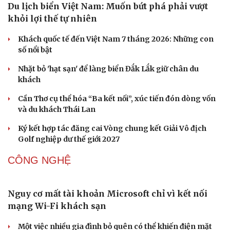
phát triển du lịch cộng đồng
Ba phim Việt cùng “đổ bộ” phòng vé tháng 8, đối đầu
loạt bom tấn ngoại
Thanh âm vượt đại dương: Chuyện chưa kể về bản tình
ca từ chốn ngục tù Côn Đảo
DU LỊCH
Du lịch biển Việt Nam: Muốn bứt phá phải vượt