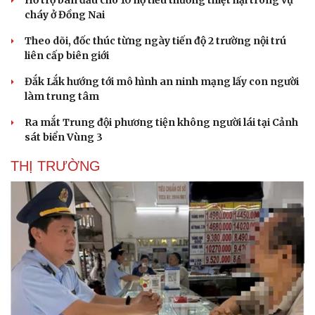
Hỗ trợ ban đầu cho 10 hộ tiểu thương thiệt hại trong vụ
cháy ở Đồng Nai
Theo dõi, đốc thúc từng ngày tiến độ 2 trường nội trú
liên cấp biên giới
Doanh nghiệp
Công nghệ
Đắk Lắk hướng tới mô hình an ninh mạng lấy con người
Thông tin doanh nghiệp
Sành điệu
làm trung tâm
Doanh nghiệp 24h
Tin Công nghệ
Doanh nhân
Trải nghiệm
Ra mắt Trung đội phương tiện không người lái tại Cảnh
Vì cộng đồng
Chuyển đổi số
sát biển Vùng 3
THỊ TRƯỜNG