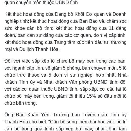
quan chuyên môn thuộc UBND tỉnh
Kết thúc hoạt động của Đảng bộ Khối Cơ quan và Doanh
nghiệp tỉnh; kết thúc hoạt động của Ban Bảo vệ, chăm sóc
sức khỏe cán bộ tỉnh; kết thúc hoạt động của 11 đảng
đoàn, ban cán sự đảng của các cơ quan, đơn vị cấp tỉnh;
kết thúc hoạt động của Trung tâm xúc tiến đầu tư, thương
mại và Du lịch Thanh Hóa.
Đối với việc sắp xếp tổ chức bộ máy bên trong các ban,
sở, ngành cấp tỉnh, sẽ giảm 5 phòng, ban chuyên môn, 5 tổ
chức trực thuộc và 5 đơn vị sự nghiệp; hợp nhất Nhà
khách Tỉnh ủy và Nhà khách Văn phòng UBND tỉnh; đối
với các cơ quan thuộc UBND tỉnh, sắp xếp, cơ cấu lại tổ
chức bộ máy bên trong, giảm tối thiểu 15% số đầu mối tổ
chức bên trong.
Thế giới
Multimedia
Ông Đào Xuân Yên, Trưởng ban Tuyên giáo Tỉnh ủy
Quan sát
Video
Thanh Hóa cho biết: "Cần bổ sung thêm bài học việc bố trí
Cuộc sống đó đây
Ảnh
cán bộ trong quá trình sắp xếp bộ máy, phải công tâm