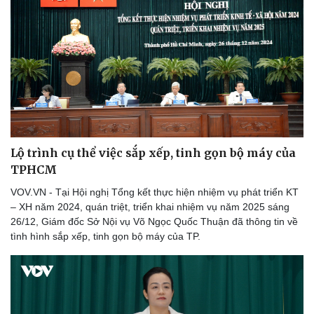
Lộ trình cụ thể việc sắp xếp, tinh gọn bộ máy của
TPHCM
Pháp luật
Quân sự - Quốc phòng
VOV.VN - Tại Hội nghị Tổng kết thực hiện nhiệm vụ phát triển KT
Vụ án
Vũ khí
– XH năm 2024, quán triệt, triển khai nhiệm vụ năm 2025 sáng
Tin nóng
Việt Nam
26/12, Giám đốc Sở Nội vụ Võ Ngọc Quốc Thuận đã thông tin về
Tư vấn luật
Phân tích
tình hình sắp xếp, tinh gọn bộ máy của TP.