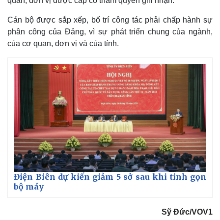
quan, đơn vị được cấp có thẩm quyền ghi nhận.
Cán bộ được sắp xếp, bố trí công tác phải chấp hành sự
phân công của Đảng, vì sự phát triển chung của ngành,
Kinh tế
Thị trường
của cơ quan, đơn vị và của tỉnh.
Bất động sản
Giá vàng
Khởi nghiệp
Tiêu dùng
Tỷ giá
Chứng khoán
Giá cà phê
Điện Biên dự kiến giảm 5 sở sau khi tinh gọn
bộ máy
Sỹ Đức/VOV1