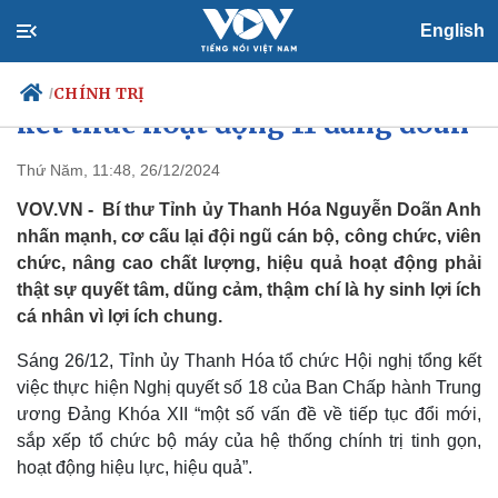
English
Thanh Hóa dự kiến duy trì 5 sở,
CHÍNH TRỊ
/
kết thúc hoạt động 11 đảng đoàn
Thứ Năm, 11:48, 26/12/2024
VOV.VN - Bí thư Tỉnh ủy Thanh Hóa Nguyễn Doãn Anh
Chính trị
Xã hội
nhấn mạnh, cơ cấu lại đội ngũ cán bộ, công chức, viên
Đảng
Tin 24h
chức, nâng cao chất lượng, hiệu quả hoạt động phải
Tổ chức nhân sự
Dự báo thời tiết
Quốc hội
Giáo dục
thật sự quyết tâm, dũng cảm, thậm chí là hy sinh lợi ích
Nhận diện sự thật
Dấu ấn VOV
cá nhân vì lợi ích chung.
Việc làm
Biển đảo
Sáng 26/12, Tỉnh ủy Thanh Hóa tổ chức Hội nghị tổng kết
việc thực hiện Nghị quyết số 18 của Ban Chấp hành Trung
ương Đảng Khóa XII “một số vấn đề về tiếp tục đổi mới,
sắp xếp tổ chức bộ máy của hệ thống chính trị tinh gọn,
hoạt động hiệu lực, hiệu quả”.