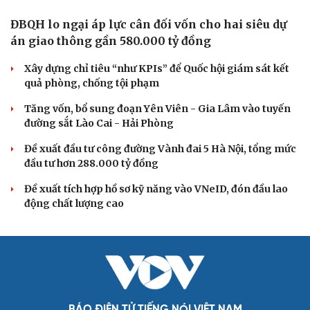
chứng minh qua những số liệu cụ thể
Thực tiễn vận hành chính quyền ba cấp bác bỏ mọi luận
điệu xuyên tạc
Thủ đoạn xuyên tạc mới trên không gian mạng thời AI
Tự cảnh giác trước tâm lý đám đông khi dùng mạng xã
hội
Khi mạng xã hội thành nơi phán xử
XÂY DỰNG, CHỈNH ĐỐN ĐẢNG
Đồng chí Trần Cẩm Tú: Bộ chỉ số đánh giá công
việc phải đo được kết quả thực chất
Bộ Chính trị: Giải thể hội quần chúng hoạt động kém
hiệu quả, không đúng tôn chỉ
Quy định số 207: Siết trách nhiệm đảng viên khi sử dụng