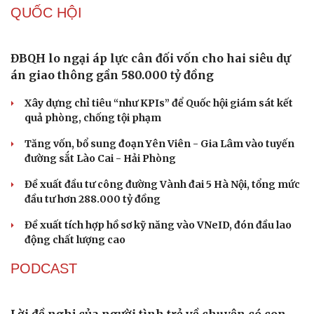
Khởi tố chủ tịch công ty "nổ" sở hữu hàng chục tỉ
Euro
Bắt nhóm trộn thuốc giảm đau với thảo dược để làm
"thuốc Đông y gia truyền"
Khởi tố đối tượng vận chuyển trái phép gần 50 tấn hàng
hóa qua biên giới
Du lịch
Podcast
Tư vấn
Câu chuyện thời sự
Lật tẩy hành vi xâm phạm bản quyền của Vũ Phi Điệp –
Săn Tour
Đọc truyện đêm khuya
“ông trùm” Việt KTV
check-in
Cửa sổ tình yêu
Kể chuyện cho bé
Truy tố tài xế xe tải vụ nữ sinh tử vong ở Vĩnh Long
Hạt giống tâm hồn
TỔ CHỨC NHÂN SỰ
Bổ nhiệm 2 Thứ trưởng Bộ Ngoại giao
Đại tá Lê Hồng Giang giữ chức Phó Giám đốc Công an
Cao Bằng