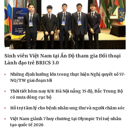
Sinh viên Việt Nam tại Ấn Độ tham gia Đối thoại
Lãnh đạo trẻ BRICS 3.0
Những định hướng lớn trong thực hiện Nghị quyết số 57-
NQ/TW giai đoạn tới
Doanh nghiệp
Công nghệ
Thông tin doanh nghiệp
Sành điệu
Thời tiết hôm nay 8/8: Hà Nội nắng 35 độ, Bắc Trung Bộ
Doanh nghiệp 24h
Tin Công nghệ
có mưa dông cục bộ
Doanh nhân
Trải nghiệm
Hỗ trợ tâm lý cho bệnh nhân ung thư và người chăm sóc
Vì cộng đồng
Chuyển đổi số
Việt Nam giành 7 huy chương tại Olympic Trí tuệ nhân
tạo quốc tế 2026