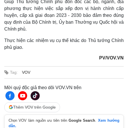
Giúp Thủ tướng Chính phủ đôn đốc các bộ, ngành, địa
phương thực hiện việc sắp xếp đơn vị hành chính cấp
huyện, cấp xã giai đoạn 2023 - 2030 bảo đảm theo đúng
quy định của Bộ Chính trị, Ủy ban Thường vụ Quốc hội và
Chính phủ.
Thực hiện các nhiệm vụ cụ thể khác do Thủ tướng Chính
phủ giao.
PV/VOV.VN
Tag:
VOV
Mời quý độc giả theo dõi VOV.VN trên
Thêm VOV trên Google
Chọn VOV làm nguồn ưu tiên trên
Google Search
.
Xem hướng
Kinh tế
Thị trường
dẫn.