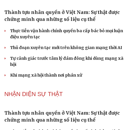
Nghị quyết 66: Tư duy làm luật chuyển từ quản lý sang
kiến tạo phát triển
Không để quá trình đô thị hóa Bắc Ninh làm đứt gãy
không gian văn hóa Kinh Bắc
PODCAST
Cái giá đắt của việc tiêm silicon làm to "cậu nhỏ"
Dấu hiệu tiền mãn kinh sớm phụ nữ cần biết
Tôi bất lực khi vợ luôn mang chuyện ở rể ra làm "vũ khí"
sau mỗi lần cãi nhau
Hoa sữa
Khúc mùa thu
NHẬN DIỆN SỰ THẬT