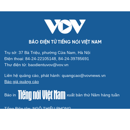
Bộ Chính trị: Giải thể hội quần chúng hoạt động kém
hiệu quả, không đúng tôn chỉ
QUỐC HỘI
Giảm thủ tục và điều kiện phải đi kèm các công cụ
quản lý thay thế đủ mạnh
ĐBQH: Trong y tế nếu chỉ mua sắm, nhận máy móc thì
chưa gọi là làm chủ công nghệ
Quốc hội bàn sửa 4 luật liên quan lĩnh vực khoa học công
nghệ
Nghị quyết 66: Tư duy làm luật chuyển từ quản lý sang
kiến tạo phát triển
Không để quá trình đô thị hóa Bắc Ninh làm đứt gãy
không gian văn hóa Kinh Bắc