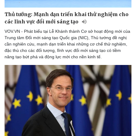
Thủ tướng: Mạnh dạn triển khai thử nghiệm cho
các lĩnh vực đổi mới sáng tạo
Pháp luật
Quân sự - Quốc phòng
VOV.VN - Phát biểu tại Lễ Khánh thành Cơ sở hoạt động mới của
Vụ án
Vũ khí
Trung tâm Đổi mới sáng tạo Quốc gia (NIC), Thủ tướng đề nghị
Tin nóng
Việt Nam
cần nghiên cứu, mạnh dạn triển khai những cơ chế thử nghiệm,
Tư vấn luật
Phân tích
đặc thù cho các đối tượng, lĩnh vực đổi mới sáng tạo có tiềm
năng tạo bứt phá và động lực mới cho nền kinh tế.