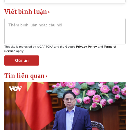
Bất động sản
Giá vàng
Khởi nghiệp
Tiêu dùng
Viết bình luận
Tỷ giá
Chứng khoán
Giá cà phê
This site is protected by reCAPTCHA and the Google
Privacy Policy
and
Terms of
Service
apply.
Gửi tin
Tin liên quan