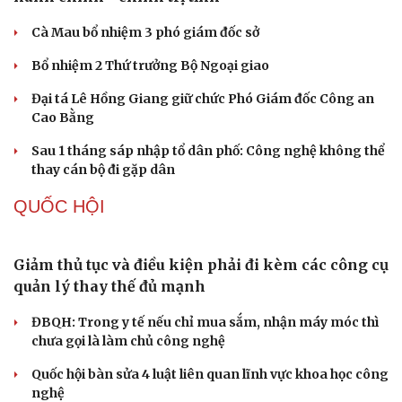
PHÁP LUẬT
Nóng 24h ngày 8/8: Công an làm việc với bảo mẫu
bạo hành trẻ ở TP.HCM
Bổ sung thẩm quyền xử phạt vi phạm hành chính với
nhiều chức danh
Công an xử lý vụ bảo mẫu có hành vi bạo hành trẻ em tại
TP.HCM
Vua Quạt, Khánh Sky và Hồ Văn Khoa bị khởi tố
Án tử hình cho tội mua bán trái phép chất ma túy
TỔ CHỨC NHÂN SỰ
Quảng Trị đưa cán bộ về làm việc tại trung tâm
hành chính - chính trị tỉnh