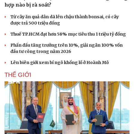
hợp nào bị rà soát?
Từ cây ăn quả dân dã lên chậu thành bonsai, có cây
được trả 500 triệu đồng
Thuế TP.HCM đạt hơn 58% mục tiêu thu 1 triệu tỷ đồng
Phấn đấu tăng trưởng trên 10%, giải ngân 100% vốn
Thể thao
Ô tô - Xe máy
đầu tư công trong năm 2026
Bóng đá
Ô tô
Lên biên giới xem bí ngô khổng lồ ở Hoành Mô
Lịch thi đấu bóng đá
Xe máy
Thế giới thể thao
Tư vấn
THẾ GIỚI
eSports
Hậu trường