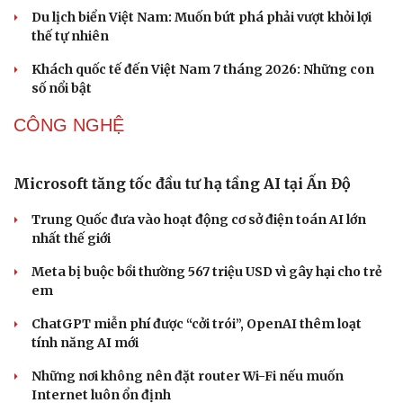
Khai mạc Liên hoan Lân Sư Rồng quốc tế và Lễ hội
đường phố Quy Nhơn - Gia Lai
Khai mạc Lễ hội Việt Nam - Hàn Quốc TP Đà Nẵng năm
2026
“Chạm Việt Nam 2026”: Cùng thế hệ trẻ nuôi dưỡng văn
hóa Việt trên không gian số
DU LỊCH
Công nghiệp giải trí "chắp cánh" cho điểm đến du
lịch Gia Lai
Hội chợ Du lịch quốc tế TP.HCM 2026 có quy mô lớn nhất
từ trước đến nay
Bảo tàng Tưởng niệm Hòa bình tại Nhật Bản đón lượng
khách kỷ lục
Du lịch biển Việt Nam: Muốn bứt phá phải vượt khỏi lợi