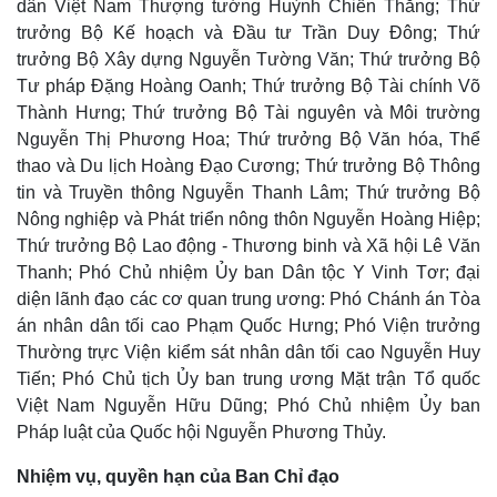
dân Việt Nam Thượng tướng Huỳnh Chiến Thắng; Thứ
trưởng Bộ Kế hoạch và Đầu tư Trần Duy Đông; Thứ
trưởng Bộ Xây dựng Nguyễn Tường Văn; Thứ trưởng Bộ
Tư pháp Đặng Hoàng Oanh; Thứ trưởng Bộ Tài chính Võ
Thành Hưng; Thứ trưởng Bộ Tài nguyên và Môi trường
Nguyễn Thị Phương Hoa; Thứ trưởng Bộ Văn hóa, Thể
thao và Du lịch Hoàng Đạo Cương; Thứ trưởng Bộ Thông
tin và Truyền thông Nguyễn Thanh Lâm; Thứ trưởng Bộ
Nông nghiệp và Phát triển nông thôn Nguyễn Hoàng Hiệp;
Thứ trưởng Bộ Lao động - Thương binh và Xã hội Lê Văn
Thanh; Phó Chủ nhiệm Ủy ban Dân tộc Y Vinh Tơr; đại
diện lãnh đạo các cơ quan trung ương: Phó Chánh án Tòa
án nhân dân tối cao Phạm Quốc Hưng; Phó Viện trưởng
Thường trực Viện kiểm sát nhân dân tối cao Nguyễn Huy
Thế giới
Multimedia
Tiến; Phó Chủ tịch Ủy ban trung ương Mặt trận Tổ quốc
Quan sát
Video
Việt Nam Nguyễn Hữu Dũng; Phó Chủ nhiệm Ủy ban
Cuộc sống đó đây
Ảnh
Pháp luật của Quốc hội Nguyễn Phương Thủy.
Hồ sơ
E-Magazine
Infographic
Nhiệm vụ, quyền hạn của Ban Chỉ đạo