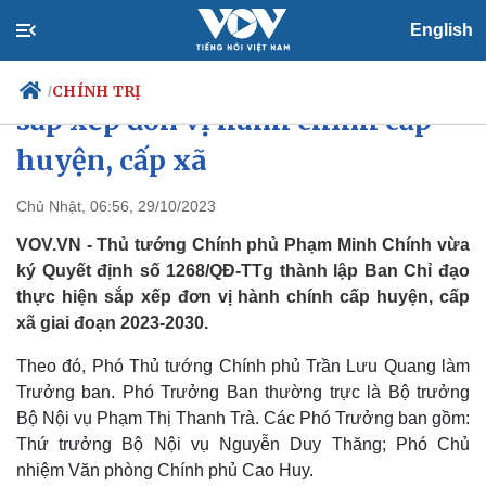
English
Thành lập Ban Chỉ đạo thực hiện
CHÍNH TRỊ
/
sắp xếp đơn vị hành chính cấp
huyện, cấp xã
Chính trị
Xã hội
Chủ Nhật, 06:56, 29/10/2023
Đảng
Tin 24h
VOV.VN - Thủ tướng Chính phủ Phạm Minh Chính vừa
Tổ chức nhân sự
Dự báo thời tiết
ký Quyết định số 1268/QĐ-TTg thành lập Ban Chỉ đạo
Quốc hội
Giáo dục
thực hiện sắp xếp đơn vị hành chính cấp huyện, cấp
Nhận diện sự thật
Dấu ấn VOV
xã giai đoạn 2023-2030.
Việc làm
Biển đảo
Theo đó, Phó Thủ tướng Chính phủ Trần Lưu Quang làm
Trưởng ban. Phó Trưởng Ban thường trực là Bộ trưởng
Bộ Nội vụ Phạm Thị Thanh Trà. Các Phó Trưởng ban gồm:
Thứ trưởng Bộ Nội vụ Nguyễn Duy Thăng; Phó Chủ
nhiệm Văn phòng Chính phủ Cao Huy.