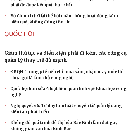
điệu xuyên tạc
Thủ đoạn xuyên tạc mới trên không gian mạng thời AI
Tự cảnh giác trước tâm lý đám đông khi dùng mạng xã
hội
Khi mạng xã hội thành nơi phán xử
XÂY DỰNG, CHỈNH ĐỐN ĐẢNG
Đối ngoại linh hoạt dựa trên nền tảng chính trị
vững chắc
Điểm mới đột phá trong Chỉ thị số 07 về thực hành tư
tưởng, phong cách Hồ Chí Minh
Đảng ủy các cơ quan Đảng Trung ương xây dựng phần
mềm đánh giá cán bộ theo KPI
Đồng chí Trần Cẩm Tú: Bộ chỉ số đánh giá công việc
phải đo được kết quả thực chất