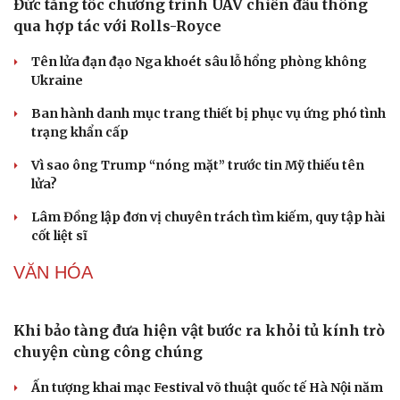
Giá cà phê hôm nay 8/8: Giá cà phê giảm trên cả 2 sàn
quốc tế
Buôn lậu, hàng giả diễn biến phức tạp, xử lý gần 68.000
vụ trong 6 tháng
QUÂN SỰ - QUỐC PHÒNG
Sức khỏe
Đời sống
Dinh dưỡng - món ngon
Nhà đẹp
Cây thuốc
Blog
Đức tăng tốc chương trình UAV chiến đấu thông
Sản phụ khoa
Tình yêu - Gia đình