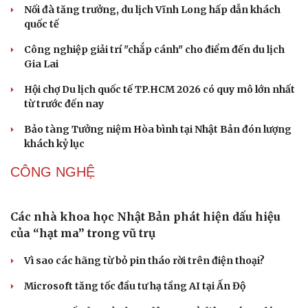
chuẩn
Khi bảo tàng đưa hiện vật bước ra khỏi tủ kính trò
chuyện cùng công chúng
DU LỊCH
Những hương vị đưa TP.HCM thành thiên đường
ẩm thực đường phố hàng đầu thế giới
Nối đà tăng trưởng, du lịch Vĩnh Long hấp dẫn khách
quốc tế
Công nghiệp giải trí "chắp cánh" cho điểm đến du lịch
Gia Lai
Hội chợ Du lịch quốc tế TP.HCM 2026 có quy mô lớn nhất
từ trước đến nay
Bảo tàng Tưởng niệm Hòa bình tại Nhật Bản đón lượng
khách kỷ lục