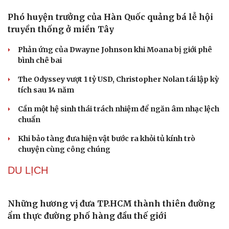
Sức khỏe
Đời sống
Dinh dưỡng - món ngon
Nhà đẹp
Cây thuốc
Blog
Sản phụ khoa
Tình yêu - Gia đình
Nhi khoa
Nam khoa
Làm đẹp - giảm cân
Phòng mạch online
Ăn sạch sống khỏe
Phó huyện trưởng của Hàn Quốc quảng bá lễ hội
truyền thống ở miền Tây
Phản ứng của Dwayne Johnson khi Moana bị giới phê
bình chê bai
The Odyssey vượt 1 tỷ USD, Christopher Nolan tái lập kỳ
tích sau 14 năm
Cần một hệ sinh thái trách nhiệm để ngăn âm nhạc lệch