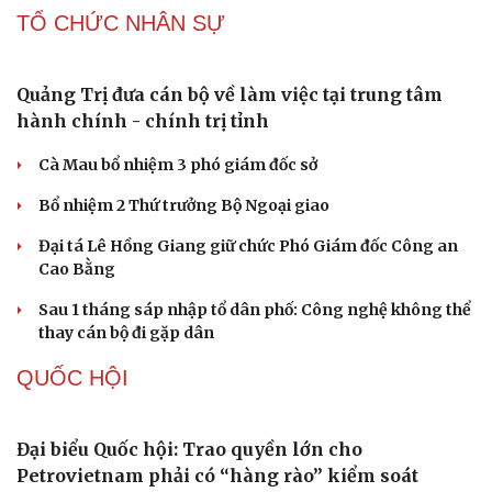
2 đối tượng lừa đảo hơn 7 tỷ đồng bằng thủ đoạn "vay
đáo hạn ngân hàng"
Tạm giam cha dượng hành hạ, bắt bé gái 11 tuổi quỳ đến
1 giờ sáng
Bị bắt sau khi qua Campuchia mua súng quân dụng để
"phòng thân"
Bắt giam nữ TikToker Phượng Nguyễn
TỔ CHỨC NHÂN SỰ
Quảng Trị đưa cán bộ về làm việc tại trung tâm
hành chính - chính trị tỉnh
Cà Mau bổ nhiệm 3 phó giám đốc sở
Bổ nhiệm 2 Thứ trưởng Bộ Ngoại giao
Đại tá Lê Hồng Giang giữ chức Phó Giám đốc Công an