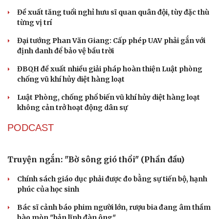
Cao Bằng
Sau 1 tháng sáp nhập tổ dân phố: Công nghệ không thể
thay cán bộ đi gặp dân
QUỐC HỘI
Đại biểu Quốc hội: Trao quyền lớn cho
Petrovietnam phải có “hàng rào” kiểm soát
Đề xuất tăng tuổi nghỉ hưu sĩ quan quân đội, tùy đặc thù
từng vị trí
Đại tướng Phan Văn Giang: Cấp phép UAV phải gắn với
Du lịch
Podcast
định danh để bảo vệ bầu trời
Tư vấn
Câu chuyện thời sự
ĐBQH đề xuất nhiều giải pháp hoàn thiện Luật phòng
Săn Tour
Đọc truyện đêm khuya
chống vũ khí hủy diệt hàng loạt
check-in
Cửa sổ tình yêu
Kể chuyện cho bé
Luật Phòng, chống phổ biến vũ khí hủy diệt hàng loạt
Hạt giống tâm hồn
không cản trở hoạt động dân sự