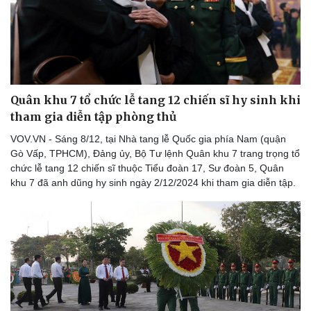
Kinh tế
Thị trường
Bất động sản
Giá vàng
Khởi nghiệp
Tiêu dùng
Tỷ giá
Chứng khoán
Giá cà phê
Quân khu 7 tổ chức lễ tang 12 chiến sĩ hy sinh khi
tham gia diễn tập phòng thủ
VOV.VN - Sáng 8/12, tại Nhà tang lễ Quốc gia phía Nam (quận
Gò Vấp, TPHCM), Đảng ủy, Bộ Tư lệnh Quân khu 7 trang trọng tổ
chức lễ tang 12 chiến sĩ thuộc Tiểu đoàn 17, Sư đoàn 5, Quân
khu 7 đã anh dũng hy sinh ngày 2/12/2024 khi tham gia diễn tập.