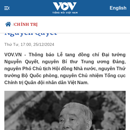
English
Thông báo lễ tang Đại tướng
CHÍNH TRỊ
/
Nguyễn Quyết
Thứ Tư, 17:00, 25/12/2024
VOV.VN - Thông báo Lễ tang đồng chí Đại tướng
Chính trị
Xã hội
Nguyễn Quyết, nguyên Bí thư Trung ương Đảng,
Đảng
Tin 24h
nguyên Phó Chủ tịch Hội đồng Nhà nước, nguyên Thứ
Tổ chức nhân sự
Dự báo thời tiết
Quốc hội
Giáo dục
trưởng Bộ Quốc phòng, nguyên Chủ nhiệm Tổng cục
Nhận diện sự thật
Dấu ấn VOV
Chính trị Quân đội nhân dân Việt Nam.
Việc làm
Biển đảo