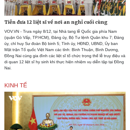
Tiễn đưa 12 liệt sĩ về nơi an nghỉ cuối cùng
VOV.VN - Trưa ngày 8/12, tại Nhà tang lễ Quốc gia phía Nam
(quận Gò Vấp, TP.HCM), Đảng ủy, Bộ Tư lệnh Quân khu 7; Đảng
Pháp luật
Quân sự - Quốc phòng
ủy, chỉ huy Sư đoàn Bộ binh 5; Tỉnh ủy, HĐND, UBND, Ủy ban
Vụ án
Vũ khí
Mặt trận Tổ quốc Việt Nam các tỉnh: Bình Thuận, Bình Dương,
Tin nóng
Việt Nam
Đồng Nai cùng gia đình các liệt sĩ tổ chức trọng thể lễ truy điệu và
Tư vấn luật
Phân tích
di quan 12 liệt sĩ hy sinh khi thực hiện nhiệm vụ diễn tập tại Đồng
Nai.
KINH TẾ