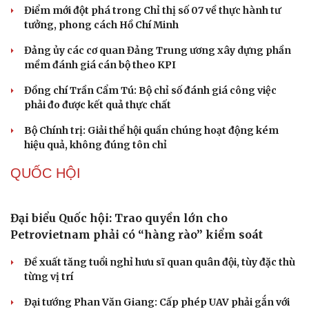
Tự cảnh giác trước tâm lý đám đông khi dùng mạng xã
hội
Khi mạng xã hội thành nơi phán xử
XÂY DỰNG, CHỈNH ĐỐN ĐẢNG
Đối ngoại linh hoạt dựa trên nền tảng chính trị
vững chắc
Điểm mới đột phá trong Chỉ thị số 07 về thực hành tư
tưởng, phong cách Hồ Chí Minh
Đảng ủy các cơ quan Đảng Trung ương xây dựng phần
mềm đánh giá cán bộ theo KPI
Đồng chí Trần Cẩm Tú: Bộ chỉ số đánh giá công việc
phải đo được kết quả thực chất
Bộ Chính trị: Giải thể hội quần chúng hoạt động kém
hiệu quả, không đúng tôn chỉ