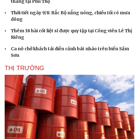
tháng tại Phú Thọ
Thời tiết ngày 9/8: Bắc Bộ nắng nóng, chiều tối có mưa
dông
Thêm 18 hài cốt liệt sĩ được quy tập tại Công viên Lê Thị
Riêng
Ca nô chở khách tái diễn cảnh bát nháo trên biển Sầm
Sơn
THỊ TRƯỜNG
Doanh nghiệp
Công nghệ
Thông tin doanh nghiệp
Sành điệu
Doanh nghiệp 24h
Tin Công nghệ
Doanh nhân
Trải nghiệm
Vì cộng đồng
Chuyển đổi số