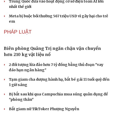
CÔNG NGHỆ
Các nhà khoa học Nhật Bản phát hiện dấu hiệu
của “hạt ma” trong vũ trụ
Vì sao các hãng từ bỏ pin tháo rời trên điện thoại?
Microsoft tăng tốc đầu tư hạ tầng AI tại Ấn Độ
Văn hóa
Giải trí
Trung Quốc đưa vào hoạt động cơ sở điện toán AI lớn
Sân khấu - Điện ảnh
Nghệ sĩ
nhất thế giới
Văn học
Thời trang
Âm nhạc
Sao Việt
Meta bị buộc bồi thường 567 triệu USD vì gây hại cho trẻ
Di sản
em
PHÁP LUẬT
Biên phòng Quảng Trị ngăn chặn vận chuyển
hơn 210 kg vật liệu nổ