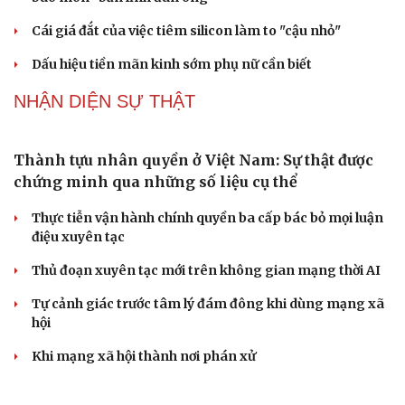
PODCAST
Truyện ngắn: "Bờ sông gió thổi" (Phần đầu)
Chính sách giáo dục phải được đo bằng sự tiến bộ, hạnh
phúc của học sinh
Bác sĩ cảnh báo phim người lớn, rượu bia đang âm thầm
bào mòn "bản lĩnh đàn ông"
Cái giá đắt của việc tiêm silicon làm to "cậu nhỏ"
Dấu hiệu tiền mãn kinh sớm phụ nữ cần biết
NHẬN DIỆN SỰ THẬT
Thành tựu nhân quyền ở Việt Nam: Sự thật được
chứng minh qua những số liệu cụ thể