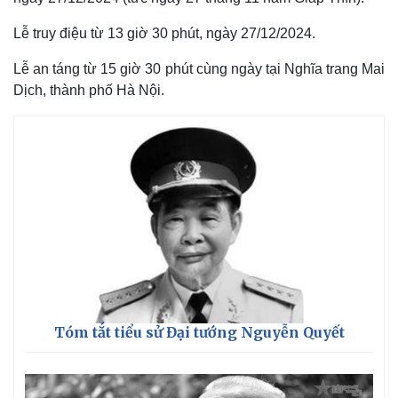
Lễ truy điệu từ 13 giờ 30 phút, ngày 27/12/2024.
Lễ an táng từ 15 giờ 30 phút cùng ngày tại Nghĩa trang Mai
Dịch, thành phố Hà Nội.
Thế giới
Multimedia
Quan sát
Video
Tóm tắt tiểu sử Đại tướng Nguyễn Quyết
Cuộc sống đó đây
Ảnh
Hồ sơ
E-Magazine
Infographic