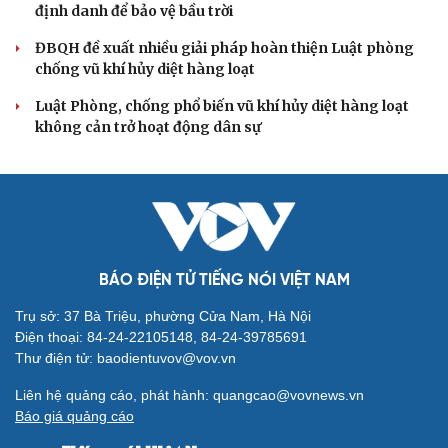
QUỐC HỘI
Đại biểu Quốc hội: Trao quyền lớn cho
Petrovietnam phải có “hàng rào” kiểm soát
Đề xuất tăng tuổi nghỉ hưu sĩ quan quân đội, tùy đặc thù
từng vị trí
Đại tướng Phan Văn Giang: Cấp phép UAV phải gắn với
định danh để bảo vệ bầu trời
ĐBQH đề xuất nhiều giải pháp hoàn thiện Luật phòng
chống vũ khí hủy diệt hàng loạt
Luật Phòng, chống phổ biến vũ khí hủy diệt hàng loạt
không cản trở hoạt động dân sự