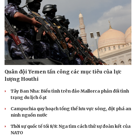
Thể thao
Ô tô - Xe máy
Quân đội Yemen tấn công các mục tiêu của lực
Bóng đá
Ô tô
lượng Houthi
Lịch thi đấu bóng đá
Xe máy
Thế giới thể thao
Tư vấn
Tây Ban Nha: Biểu tình trên đảo Mallorca phản đối tình
eSports
trạng du lịch ồ ạt
Hậu trường
Campuchia quy hoạch tổng thể lưu vực sông, đột phá an
ninh nguồn nước
Thời sự quốc tế tối 8/8: Nga tìm cách thử sự đoàn kết của
NATO