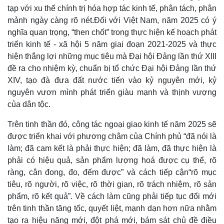
tạp với xu thế chính trị hóa hợp tác kinh tế, phân tách, phân
mảnh ngày càng rõ nét.Đối với Việt Nam, năm 2025 có ý
nghĩa quan trọng, “then chốt” trong thực hiện kế hoạch phát
triển kinh tế - xã hội 5 năm giai đoạn 2021-2025 và thực
hiện thắng lợi những mục tiêu mà Đại hội Đảng lần thứ XIII
đề ra cho nhiệm kỳ, chuẩn bị tổ chức Đại hội Đảng lần thứ
XIV, tạo đà đưa đất nước tiến vào kỷ nguyên mới, kỷ
nguyên vươn mình phát triển giàu mạnh và thịnh vượng
của dân tộc.
Trên tinh thần đó, công tác ngoại giao kinh tế năm 2025 sẽ
được triển khai với phương châm của Chính phủ “đã nói là
làm; đã cam kết là phải thực hiện; đã làm, đã thực hiện là
phải có hiệu quả, sản phẩm lượng hoá được cụ thể, rõ
ràng, cân đong, đo, đếm được” và cách tiếp cận“rõ mục
tiêu, rõ người, rõ việc, rõ thời gian, rõ trách nhiệm, rõ sản
phẩm, rõ kết quả”. Về cách làm cũng phải tiếp tục đổi mới
trên tinh thần tăng tốc, quyết liệt, mạnh dạn hơn nữa nhằm
tạo ra hiệu năng mới, đột phá mới, bám sát chủ đề điều