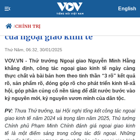
English
Thứ trưởng Ngoại giao Nguyễn
Minh Hằng khẳng định vai trò
CHÍNH TRỊ
/
của ngoại giao kinh tế
Thứ Năm, 06:32, 30/01/2025
Chính trị
Xã hội
VOV.VN - Thứ trưởng Ngoại giao Nguyễn Minh Hằng
Đảng
Tin 24h
khẳng định, công tác ngoại giao kinh tế ngày càng
Tổ chức nhân sự
Dự báo thời tiết
thực chất và bài bản hơn theo tinh thần “3 rõ” kết quả
Quốc hội
Giáo dục
rõ, sản phẩm rõ, đóng góp rõ cho phát triển kinh tế-xã
Nhận diện sự thật
Dấu ấn VOV
hội, góp phần củng cố nền tảng để đất nước bước vào
Việc làm
kỷ nguyên mới, kỷ nguyên vươn mình của dân tộc.
Biển đảo
PV:
Thưa Thứ trưởng, tại Hội nghị tổng kết công tác ngoại
giao kinh tế năm 2024 và trọng tâm năm 2025, Thủ tướng
Chính phủ Phạm Minh Chính đánh giá ngoại giao kinh
tế là một điểm sáng trong công tác đối ngoại. Những