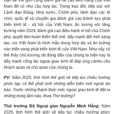
Bạn bè thế giới cũng đánh giá rất cao tiềm năng của Việt
Nam để có nhu cầu hợp tác. Trong trao đổi, tiếp xúc với
Lãnh đạo Đảng, Nhà nước, Chính phủ, lãnh đạo các tổ
chức quốc tế và chuyên gia đánh giá cao thành tựu phát
triển kinh tế - xã hội của Việt Nam, ấn tượng với tăng
trưởng năm 2024; đánh giá cao điều hành vĩ mô của Chính
phủ, quyết tâm hoàn thiện thể chế, đẩy mạnh đổi mới sáng
tạo, coi Việt Nam là hình mẫu trong hợp tác và tin tưởng
vào triển vọng phát triển kinh tế của Việt Nam. Như vậy có
thể thấy chủ trương rất đúng đắn của chúng ta hiện nay là
đẩy mạnh công tác ngoại giao kinh tế đáp ứng cảnhu cầu
khách quan và chủ quan của chúng ta.
PV:
Năm 2025, tình hình thế giới sẽ tiếp tục chiều hướng
Doanh nghiệp
Công nghệ
phức tạp, có thể phát sinh những diễn biến mới ngoài dự
Thông tin doanh nghiệp
Sành điệu
báo. Trước những thách thức mới, ngoại giao kinh tế đặt ra
Doanh nghiệp 24h
Tin Công nghệ
những trọng tâm nào, thưa Thứ trưởng?
Doanh nhân
Trải nghiệm
Vì cộng đồng
Chuyển đổi số
Thứ trưởng Bộ Ngoại giao Nguyễn Minh Hằng:
Năm
2025, tình hình thế giới sẽ tiếp tục chiều hướng phức