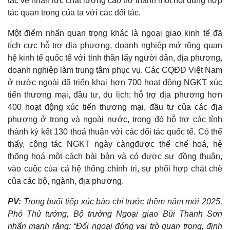
tác về nhân lực chất lượng cao trở thành một nội dung hợp
tác quan trọng của ta với các đối tác.
Một điểm nhấn quan trọng khác là ngoại giao kinh tế đã
tích cực hỗ trợ địa phương, doanh nghiệp mở rộng quan
hệ kinh tế quốc tế với tinh thần lấy người dân, địa phương,
doanh nghiệp làm trung tâm phục vụ. Các CQĐD Việt Nam
ở nước ngoài đã triển khai hơn 700 hoạt động NGKT xúc
tiến thương mại, đầu tư, du lịch; hỗ trợ địa phương hơn
400 hoạt động xúc tiến thương mại, đầu tư của các địa
phương ở trong và ngoài nước, trong đó hỗ trợ các tỉnh
thành ký kết 130 thoả thuận với các đối tác quốc tế. Có thể
thấy, công tác NGKT ngày càngđược thể chế hoá, hệ
thống hoá một cách bài bản và có được sự đồng thuận,
vào cuộc của cả hệ thống chính trị, sự phối hợp chặt chẽ
của các bộ, ngành, địa phương.
PV:
Trong buổi tiếp xúc báo chí trước thềm năm mới 2025,
Phó Thủ tướng, Bộ trưởng Ngoại giao Bùi Thanh Sơn
nhấn mạnh rằng: “Đối ngoại đóng vai trò quan trọng, định