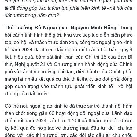
chuyển biến quan trọng, thực chất nào của ngoại giao kinh
tế đã đóng góp vào thành tựu phát triển kinh tế - xã hội của
đất nước trong năm qua?
Thứ trưởng Bộ Ngoại giao Nguyễn Minh Hằng:
Trong
bối cảnh tình hình thế giới, khu vực tiếp tục diễn biến phức
tạp, cơ hội và thách thức đan xen, công tác ngoại giao kinh
tế năm 2024 đã được đẩy mạnh một cách bài bản, quyết
liệt, hiệu quả, bám sát tinh thần của Chỉ thị 15 của Ban Bí
thư, Nghị quyết 21 về Chương trình hành động của Chính
phủ và các định hướng, chỉ đạo, điều hành của Chính phủ,
mang lại nhiều kết quả cụ thể, thiết thực, tạo đột phá, đóng
góp quan trọng vào thành tựu phát triển kinh tế - xã hội
chung của đất nước.
Có thể nói, ngoại giao kinh tế đã thực sự trở thành nội hàm
then chốt trong gần 60 hoạt động đối ngoại của Lãnh đạo
chủ chốt năm 2024, với hơn 170 thoả thuận hợp tác được
ký kết, qua đó hợp tác về thương mại, đầu tư, du lịch, lao
động với các thị trường lớn, các đối tác đầu tư chủ chốt,