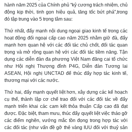
hành năm 2025 của Chính phủ “kỷ cương trách nhiệm, chủ
động kịp thời, tinh gọn hiệu quả, tăng tốc bứt phá”,trong
đó tập trung vào 5 trọng tâm sau:
Thứ nhất, đẩy mạnh nội dung ngoại giao kinh tế trong các
hoạt động đối ngoại cấp cao năm 2025 nhằm giữ đà, đẩy
mạnh hơn quan hệ với các đối tác chủ chốt, đối tác quan
trọng và mở rộng quan hệ với các đối tác tiềm năng. Tận
dụng các diễn đàn đa phương Việt Nam đăng cai tổ chức
như Hội nghị Thượng đỉnh P4G, Diễn đàn Tương lai
Sức khỏe
Đời sống
ASEAN, Hội nghị UNCTAD để thúc đẩy hợp tác kinh tế,
Dinh dưỡng - món ngon
Nhà đẹp
thương mại với các nước.
Cây thuốc
Blog
Sản phụ khoa
Tình yêu - Gia đình
Thứ hai, đẩy mạnh quyết liệt hơn, xây dựng các kế hoạch
Nhi khoa
cụ thể, thành lập cơ chế trao đổi với các đối tác về đẩy
Nam khoa
mạnh triển khai các cam kết thỏa thuận Cấp cao đã đạt
Làm đẹp - giảm cân
được. Đặc biệt, tham mưu, thúc đẩy quyết liệt việc tháo gỡ
Phòng mạch online
các điểm nghẽn, vướng mắc tồn đọng trong hợp tác với
Ăn sạch sống khỏe
các đối tác (như vấn đề gỡ thẻ vàng IUU đối với thuỷ sản