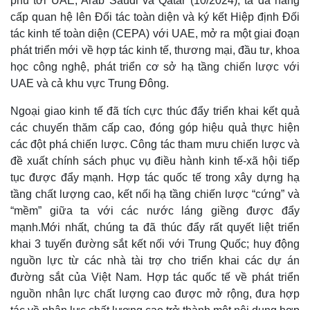
phủ tới UAE, Arab Saudi và Qatar (10/2024), ta đã nâng
cấp quan hệ lên Đối tác toàn diện và ký kết Hiệp định Đối
tác kinh tế toàn diện (CEPA) với UAE, mở ra một giai đoạn
phát triển mới về hợp tác kinh tế, thương mại, đầu tư, khoa
Kinh tế
Thị trường
học công nghệ, phát triển cơ sở hạ tầng chiến lược với
Bất động sản
Giá vàng
UAE và cả khu vực Trung Đông.
Khởi nghiệp
Tiêu dùng
Tỷ giá
Ngoại giao kinh tế đã tích cực thúc đẩy triển khai kết quả
Chứng khoán
các chuyến thăm cấp cao, đóng góp hiệu quả thực hiện
Giá cà phê
các đột phá chiến lược. Công tác tham mưu chiến lược và
đề xuất chính sách phục vụ điều hành kinh tế-xã hội tiếp
tục được đẩy mạnh. Hợp tác quốc tế trong xây dựng hạ
tầng chất lượng cao, kết nối hạ tầng chiến lược “cứng” và
“mềm” giữa ta với các nước láng giềng được đẩy
mạnh.Mới nhất, chúng ta đã thúc đẩy rất quyết liệt triển
khai 3 tuyến đường sắt kết nối với Trung Quốc; huy động
nguồn lực từ các nhà tài trợ cho triển khai các dự án
đường sắt của Việt Nam. Hợp tác quốc tế về phát triển
nguồn nhân lực chất lượng cao được mở rộng, đưa hợp