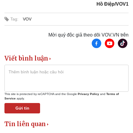
Hồ Điệp/VOV1
Tag:
VOV
Mời quý độc giả theo dõi VOV.VN trên
Du lịch
Podcast
Viết bình luận
Tư vấn
Câu chuyện thời sự
Săn Tour
Đọc truyện đêm khuya
check-in
Cửa sổ tình yêu
Kể chuyện cho bé
Hạt giống tâm hồn
This site is protected by reCAPTCHA and the Google
Privacy Policy
and
Terms of
Service
apply.
Gửi tin
Tin liên quan