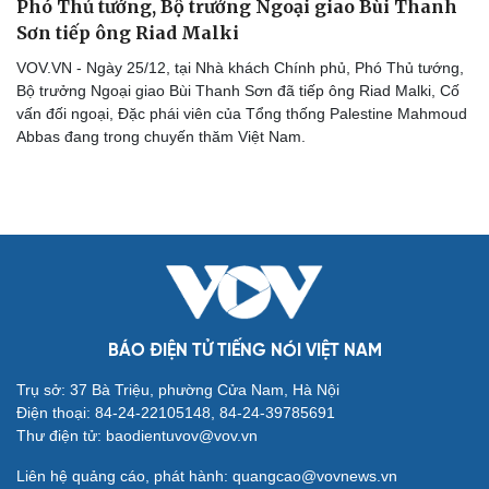
Phó Thủ tướng, Bộ trưởng Ngoại giao Bùi Thanh
Sơn tiếp ông Riad Malki
VOV.VN - Ngày 25/12, tại Nhà khách Chính phủ, Phó Thủ tướng,
Bộ trưởng Ngoại giao Bùi Thanh Sơn đã tiếp ông Riad Malki, Cố
vấn đối ngoại, Đặc phái viên của Tổng thống Palestine Mahmoud
Cải chính
Abbas đang trong chuyến thăm Việt Nam.
BÁO ĐIỆN TỬ TIẾNG NÓI VIỆT NAM
Trụ sở: 37 Bà Triệu, phường Cửa Nam, Hà Nội
Điện thoại: 84-24-22105148, 84-24-39785691
Thư điện tử: baodientuvov@vov.vn
Liên hệ quảng cáo, phát hành: quangcao@vovnews.vn