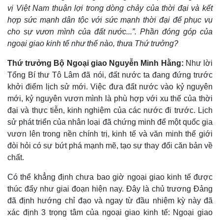
vị Việt Nam thuận lợi trong dòng chảy của thời đại và kết
Pháp luật
Quân sự - Quốc phòng
hợp sức mạnh dân tộc với sức mạnh thời đại để phục vụ
Vụ án
Vũ khí
cho sự vươn mình của đất nước...”. Phần đóng góp của
Tin nóng
Việt Nam
ngoại giao kinh tế như thế nào, thưa Thứ trưởng?
Tư vấn luật
Phân tích
Thứ trưởng Bộ Ngoại giao Nguyễn Minh Hằng:
Như lời
Tổng Bí thư Tô Lâm đã nói, đất nước ta đang đứng trước
khởi điểm lịch sử mới. Việc đưa đất nước vào kỷ nguyên
mới, kỷ nguyên vươn mình là phù hợp với xu thế của thời
đại và thực tiễn, kinh nghiệm của các nước đi trước. Lịch
sử phát triển của nhân loại đã chứng minh để một quốc gia
vươn lên trong nền chính trị, kinh tế và văn minh thế giới
đòi hỏi có sự bứt phá mạnh mẽ, tạo sự thay đổi căn bản về
chất.
Có thể khẳng định chưa bao giờ ngoại giao kinh tế được
thúc đẩy như giai đoạn hiện nay. Đây là chủ trương Đảng
đã định hướng chỉ đạo và ngay từ đầu nhiệm kỳ này đã
xác định 3 trọng tâm của ngoại giao kinh tế: Ngoại giao