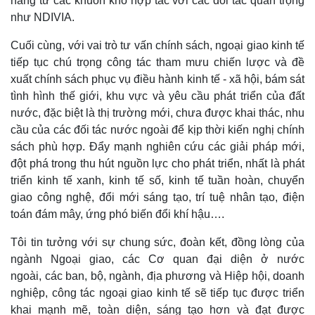
năng từ các khuôn khổ hợp tác với các đối tác quan trọng
như NDIVIA.
Cuối cùng, với vai trò tư vấn chính sách, ngoại giao kinh tế
tiếp tục chú trọng công tác tham mưu chiến lược và đề
xuất chính sách phục vụ điều hành kinh tế - xã hội, bám sát
tình hình thế giới, khu vực và yêu cầu phát triển của đất
nước, đặc biệt là thị trường mới, chưa được khai thác, nhu
cầu của các đối tác nước ngoài để kịp thời kiến nghị chính
sách phù hợp. Đẩy mạnh nghiên cứu các giải pháp mới,
đột phá trong thu hút nguồn lực cho phát triển, nhất là phát
Văn hóa
Giải trí
triển kinh tế xanh, kinh tế số, kinh tế tuần hoàn, chuyển
Sân khấu - Điện ảnh
Nghệ sĩ
giao công nghệ, đổi mới sáng tạo, trí tuệ nhân tạo, điện
Văn học
Thời trang
toán đám mây, ứng phó biến đổi khí hậu….
Âm nhạc
Sao Việt
Di sản
Tôi tin tưởng với sự chung sức, đoàn kết, đồng lòng của
ngành Ngoại giao, các Cơ quan đại diện ở nước
ngoài, các ban, bộ, ngành, địa phương và Hiệp hội, doanh
nghiệp, công tác ngoại giao kinh tế sẽ tiếp tục được triển
khai mạnh mẽ, toàn diện, sáng tạo hơn và đạt được