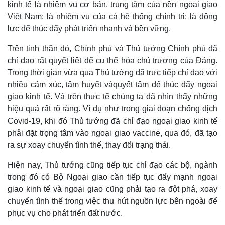
kinh tế là nhiệm vụ cơ bản, trung tâm của nền ngoại giao
Việt Nam; là nhiệm vụ của cả hệ thống chính trị; là động
lực để thúc đẩy phát triển nhanh và bền vững.
Trên tinh thần đó, Chính phủ và Thủ tướng Chính phủ đã
chỉ đạo rất quyết liệt để cụ thể hóa chủ trương của Đảng.
Trong thời gian vừa qua Thủ tướng đã trực tiếp chỉ đạo với
nhiều cảm xúc, tâm huyết vàquyết tâm để thúc đẩy ngoại
giao kinh tế. Và trên thực tế chúng ta đã nhìn thấy những
hiệu quả rất rõ ràng. Ví dụ như trong giai đoạn chống dịch
Covid-19, khi đó Thủ tướng đã chỉ đạo ngoại giao kinh tế
phải đặt trọng tâm vào ngoại giao vaccine, qua đó, đã tạo
ra sự xoay chuyển tình thế, thay đổi trạng thái.
Hiện nay, Thủ tướng cũng tiếp tục chỉ đạo các bộ, ngành
trong đó có Bộ Ngoại giao cần tiếp tục đẩy mạnh ngoại
Thể thao
Ô tô - Xe máy
giao kinh tế và ngoại giao cũng phải tạo ra đột phá, xoay
chuyển tình thế trong việc thu hút nguồn lực bên ngoài để
Bóng đá
Ô tô
Lịch thi đấu bóng đá
Xe máy
phục vụ cho phát triển đất nước.
Thế giới thể thao
Tư vấn