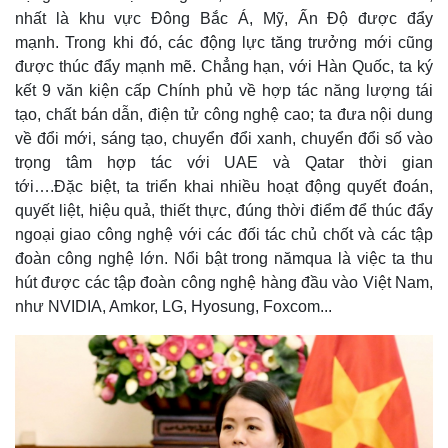
nhất là khu vực Đông Bắc Á, Mỹ, Ấn Độ được đẩy
mạnh. Trong khi đó, các động lực tăng trưởng mới cũng
được thúc đẩy mạnh mẽ. Chẳng hạn, với Hàn Quốc, ta ký
kết 9 văn kiện cấp Chính phủ về hợp tác năng lượng tái
tạo, chất bán dẫn, điện tử công nghệ cao; ta đưa nội dung
về đổi mới, sáng tạo, chuyển đổi xanh, chuyển đổi số vào
Thế giới
Multimedia
trọng tâm hợp tác với UAE và Qatar thời gian
Quan sát
Video
tới….Đặc biệt, ta triển khai nhiều hoạt động quyết đoán,
Cuộc sống đó đây
Ảnh
quyết liệt, hiệu quả, thiết thực, đúng thời điểm để thúc đẩy
Hồ sơ
E-Magazine
ngoại giao công nghệ với các đối tác chủ chốt và các tập
Infographic
đoàn công nghệ lớn. Nổi bật trong nămqua là việc ta thu
hút được các tập đoàn công nghệ hàng đầu vào Việt Nam,
như NVIDIA, Amkor, LG, Hyosung, Foxcom...