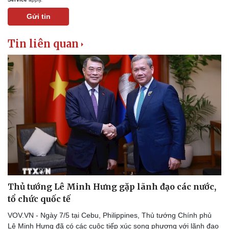
Gửi tin
Tin liên quan
Pháp luật
Quân sự - Quốc phòng
Vụ án
Vũ khí
Tin nóng
Việt Nam
Tư vấn luật
Phân tích
Thủ tướng Lê Minh Hưng gặp lãnh đạo các nước,
tổ chức quốc tế
VOV.VN - Ngày 7/5 tại Cebu, Philippines, Thủ tướng Chính phủ
Lê Minh Hưng đã có các cuộc tiếp xúc song phương với lãnh đạo