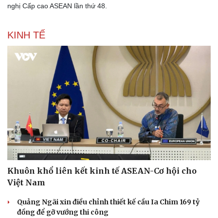
nghị Cấp cao ASEAN lần thứ 48.
KINH TẾ
Thể thao
Ô tô - Xe máy
Bóng đá
Ô tô
Khuôn khổ liên kết kinh tế ASEAN-Cơ hội cho
Lịch thi đấu bóng đá
Xe máy
Việt Nam
Thế giới thể thao
Tư vấn
eSports
Quảng Ngãi xin điều chỉnh thiết kế cầu Ia Chim 169 tỷ
Hậu trường
đồng để gỡ vướng thi công