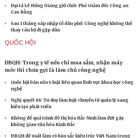
TỔ CHỨC NHÂN SỰ
Quảng Trị đưa cán bộ về làm việc tại trung tâm
hành chính - chính trị tỉnh
Cà Mau bổ nhiệm 3 phó giám đốc sở
Bổ nhiệm 2 Thứ trưởng Bộ Ngoại giao
Đại tá Lê Hồng Giang giữ chức Phó Giám đốc Công an
Cao Bằng
Sau 1 tháng sáp nhập tổ dân phố: Công nghệ không thể
thay cán bộ đi gặp dân
QUỐC HỘI
ĐBQH: Trong y tế nếu chỉ mua sắm, nhận máy
móc thì chưa gọi là làm chủ công nghệ