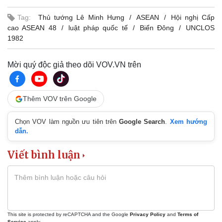
Tag:
Thủ tướng Lê Minh Hưng
ASEAN
Hội nghị Cấp
cao ASEAN 48
luật pháp quốc tế
Biển Đông
UNCLOS
1982
Mời quý độc giả theo dõi VOV.VN trên
Thêm VOV trên Google
Chọn VOV làm nguồn ưu tiên trên
Google Search
.
Xem hướng
dẫn.
Viết bình luận
This site is protected by reCAPTCHA and the Google
Privacy Policy
and
Terms of
Service
apply.