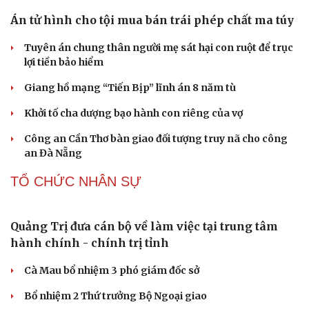
Meta bị buộc bồi thường 567 triệu USD vì gây hại cho trẻ
Di sản
em
ChatGPT miễn phí được “cởi trói”, OpenAI thêm loạt
tính năng AI mới
Những nơi không nên đặt router Wi-Fi nếu muốn
Internet luôn ổn định
PHÁP LUẬT
Án tử hình cho tội mua bán trái phép chất ma túy
Tuyên án chung thân người mẹ sát hại con ruột để trục
lợi tiền bảo hiểm
Giang hồ mạng “Tiến Bịp” lĩnh án 8 năm tù
Khởi tố cha dượng bạo hành con riêng của vợ
Công an Cần Thơ bàn giao đối tượng truy nã cho công
an Đà Nẵng