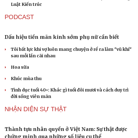
Quốc hội bàn sửa 4 luật liên quan lĩnh vực khoa học công
nghệ
Du lịch
Podcast
Tư vấn
Câu chuyện thời sự
Nghị quyết 66: Tư duy làm luật chuyển từ quản lý sang
Săn Tour
Đọc truyện đêm khuya
kiến tạo phát triển
check-in
Cửa sổ tình yêu
Không để quá trình đô thị hóa Bắc Ninh làm đứt gãy
Kể chuyện cho bé
không gian văn hóa Kinh Bắc
Hạt giống tâm hồn
ĐBQH đề xuất làm rõ bản sắc kiến trúc Việt Nam trong
Luật Kiến trúc
PODCAST
Dấu hiệu tiền mãn kinh sớm phụ nữ cần biết
Tôi bất lực khi vợ luôn mang chuyện ở rể ra làm "vũ khí"
sau mỗi lần cãi nhau
Hoa sữa