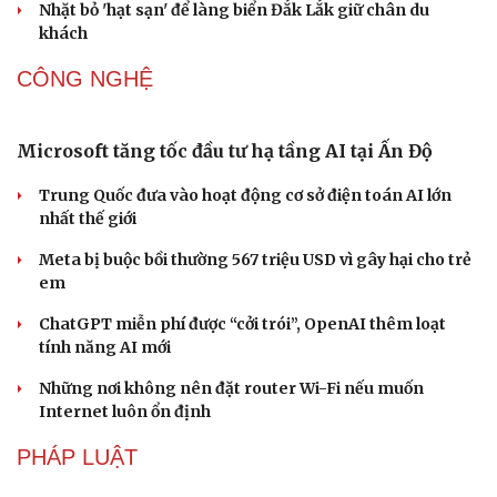
lớn nhất từ trước đến nay
Bảo tàng Tưởng niệm Hòa bình tại Nhật Bản đón lượng
khách kỷ lục
Du lịch biển Việt Nam: Muốn bứt phá phải vượt khỏi lợi
thế tự nhiên
Khách quốc tế đến Việt Nam 7 tháng 2026: Những con
số nổi bật
Nhặt bỏ 'hạt sạn' để làng biển Đắk Lắk giữ chân du
khách
CÔNG NGHỆ
Microsoft tăng tốc đầu tư hạ tầng AI tại Ấn Độ
Văn hóa
Giải trí
Trung Quốc đưa vào hoạt động cơ sở điện toán AI lớn
Sân khấu - Điện ảnh
Nghệ sĩ
nhất thế giới
Văn học
Thời trang
Âm nhạc
Sao Việt