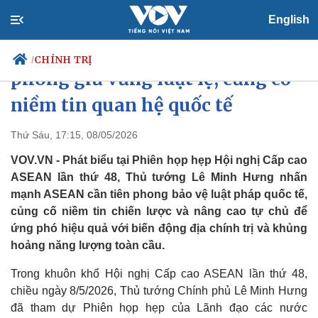
English
Thủ tướng: ASEAN cần tiên
CHÍNH TRỊ
/
phong giữ vững luật lệ, củng cố
niềm tin quan hệ quốc tế
Chính trị
Xã hội
Thứ Sáu, 17:15, 08/05/2026
Đảng
Tin 24h
VOV.VN - Phát biểu tại Phiên họp hẹp Hội nghị Cấp cao
Tổ chức nhân sự
Dự báo thời tiết
ASEAN lần thứ 48, Thủ tướng Lê Minh Hưng nhấn
Quốc hội
Giáo dục
mạnh ASEAN cần tiên phong bảo vệ luật pháp quốc tế,
Nhận diện sự thật
Dấu ấn VOV
củng cố niềm tin chiến lược và nâng cao tự chủ để
Việc làm
Biển đảo
ứng phó hiệu quả với biến động địa chính trị và khủng
hoảng năng lượng toàn cầu.
Trong khuôn khổ Hội nghị Cấp cao ASEAN lần thứ 48,
chiều ngày 8/5/2026, Thủ tướng Chính phủ Lê Minh Hưng
đã tham dự Phiên họp hẹp của Lãnh đạo các nước