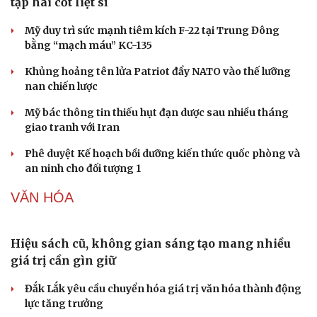
Quảng Ninh chấm dứt hoạt động các cơ sở giết mổ nhỏ lẻ
trước ngày 31/10/2026
Giá vàng hôm nay 7/8: Vàng trong nước có giá 139,2-
142,2 triệu đồng/lượng
QUÂN SỰ - QUỐC PHÒNG
Sức khỏe
Đời sống
Dinh dưỡng - món ngon
Nhà đẹp
Lâm Đồng lập đơn vị chuyên trách tìm kiếm, quy
Cây thuốc
Blog
tập hài cốt liệt sĩ
Sản phụ khoa
Tình yêu - Gia đình
Nhi khoa
Mỹ duy trì sức mạnh tiêm kích F-22 tại Trung Đông
Nam khoa
bằng “mạch máu” KC-135
Làm đẹp - giảm cân
Phòng mạch online
Khủng hoảng tên lửa Patriot đẩy NATO vào thế lưỡng
Ăn sạch sống khỏe
nan chiến lược
Mỹ bác thông tin thiếu hụt đạn dược sau nhiều tháng
giao tranh với Iran
Phê duyệt Kế hoạch bồi dưỡng kiến thức quốc phòng và