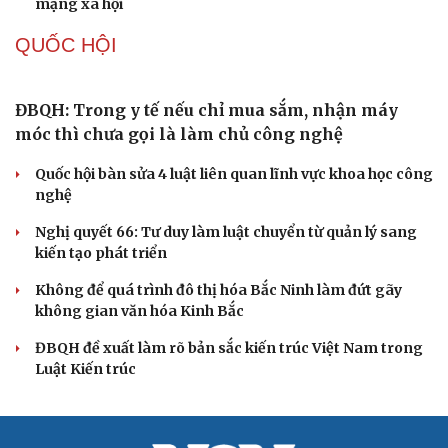
Đảng ủy các cơ quan Đảng Trung ương xây dựng phần
mềm đánh giá cán bộ theo KPI
Đồng chí Trần Cẩm Tú: Bộ chỉ số đánh giá công việc
phải đo được kết quả thực chất
Bộ Chính trị: Giải thể hội quần chúng hoạt động kém
hiệu quả, không đúng tôn chỉ
Quy định số 207: Siết trách nhiệm đảng viên khi sử dụng
mạng xã hội
QUỐC HỘI
ĐBQH: Trong y tế nếu chỉ mua sắm, nhận máy
móc thì chưa gọi là làm chủ công nghệ
Quốc hội bàn sửa 4 luật liên quan lĩnh vực khoa học công
nghệ
Nghị quyết 66: Tư duy làm luật chuyển từ quản lý sang