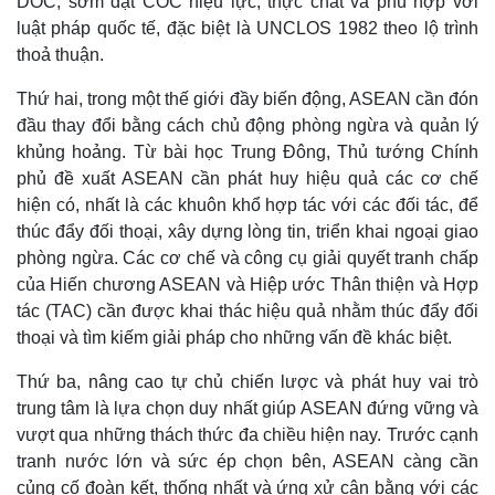
DOC, sớm đạt COC hiệu lực, thực chất và phù hợp với
luật pháp quốc tế, đặc biệt là UNCLOS 1982 theo lộ trình
thoả thuận.
Thứ hai, trong một thế giới đầy biến động, ASEAN cần đón
đầu thay đổi bằng cách chủ động phòng ngừa và quản lý
khủng hoảng. Từ bài học Trung Đông, Thủ tướng Chính
phủ đề xuất ASEAN cần phát huy hiệu quả các cơ chế
hiện có, nhất là các khuôn khổ hợp tác với các đối tác, để
thúc đẩy đối thoại, xây dựng lòng tin, triển khai ngoại giao
phòng ngừa. Các cơ chế và công cụ giải quyết tranh chấp
của Hiến chương ASEAN và Hiệp ước Thân thiện và Hợp
tác (TAC) cần được khai thác hiệu quả nhằm thúc đẩy đối
thoại và tìm kiếm giải pháp cho những vấn đề khác biệt.
Thứ ba, nâng cao tự chủ chiến lược và phát huy vai trò
trung tâm là lựa chọn duy nhất giúp ASEAN đứng vững và
vượt qua những thách thức đa chiều hiện nay. Trước cạnh
tranh nước lớn và sức ép chọn bên, ASEAN càng cần
củng cố đoàn kết, thống nhất và ứng xử cân bằng với các