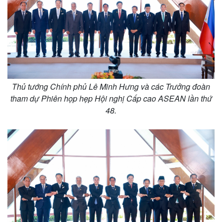
Thủ tướng Chính phủ Lê Minh Hưng và các Trưởng đoàn
tham dự Phiên họp hẹp Hội nghị Cấp cao ASEAN lần thứ
48.
Thế giới
Multimedia
Quan sát
Video
Cuộc sống đó đây
Ảnh
Hồ sơ
E-Magazine