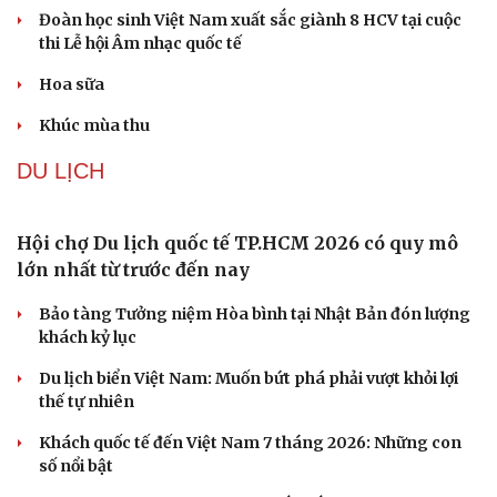
an ninh cho đối tượng 1
VĂN HÓA
Hiệu sách cũ, không gian sáng tạo mang nhiều
giá trị cần gìn giữ
Đắk Lắk yêu cầu chuyển hóa giá trị văn hóa thành động
lực tăng trưởng
Đoàn học sinh Việt Nam xuất sắc giành 8 HCV tại cuộc
thi Lễ hội Âm nhạc quốc tế
Hoa sữa
Khúc mùa thu
DU LỊCH
Hội chợ Du lịch quốc tế TP.HCM 2026 có quy mô