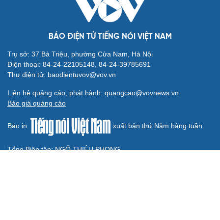
kiến tạo phát triển
Không để quá trình đô thị hóa Bắc Ninh làm đứt gãy
không gian văn hóa Kinh Bắc
ĐBQH đề xuất làm rõ bản sắc kiến trúc Việt Nam trong
Luật Kiến trúc
BÁO ĐIỆN TỬ TIẾNG NÓI VIỆT NAM
Trụ sở: 37 Bà Triệu, phường Cửa Nam, Hà Nội
Điện thoại: 84-24-22105148, 84-24-39785691
Thư điện tử: baodientuvov@vov.vn
Liên hệ quảng cáo, phát hành: quangcao@vovnews.vn
Báo giá quảng cáo