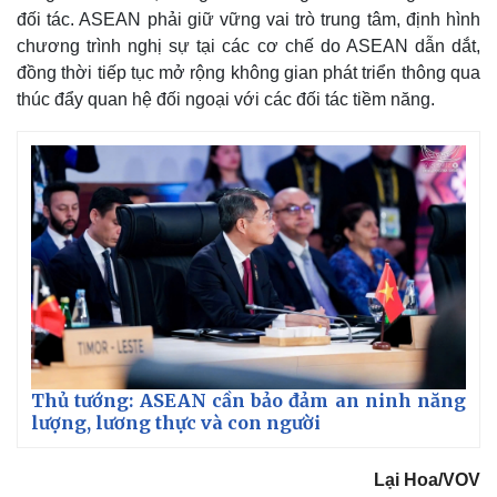
đối tác. ASEAN phải giữ vững vai trò trung tâm, định hình
chương trình nghị sự tại các cơ chế do ASEAN dẫn dắt,
Kinh tế
Thị trường
đồng thời tiếp tục mở rộng không gian phát triển thông qua
Bất động sản
Giá vàng
thúc đẩy quan hệ đối ngoại với các đối tác tiềm năng.
Khởi nghiệp
Tiêu dùng
Tỷ giá
Chứng khoán
Giá cà phê
Thủ tướng: ASEAN cần bảo đảm an ninh năng
lượng, lương thực và con người
Lại Hoa/VOV