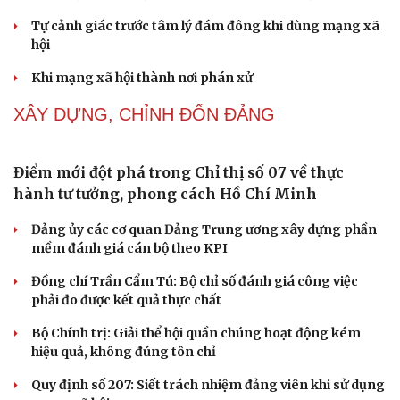
NHẬN DIỆN SỰ THẬT
Thành tựu nhân quyền ở Việt Nam: Sự thật được
chứng minh qua những số liệu cụ thể
Thực tiễn vận hành chính quyền ba cấp bác bỏ mọi luận
điệu xuyên tạc
Thủ đoạn xuyên tạc mới trên không gian mạng thời AI
Cải chính
Tự cảnh giác trước tâm lý đám đông khi dùng mạng xã
hội
Khi mạng xã hội thành nơi phán xử
XÂY DỰNG, CHỈNH ĐỐN ĐẢNG
Điểm mới đột phá trong Chỉ thị số 07 về thực
hành tư tưởng, phong cách Hồ Chí Minh