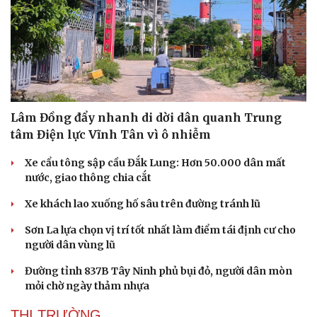
Doanh nghiệp
Công nghệ
Thông tin doanh nghiệp
Sành điệu
Doanh nghiệp 24h
Tin Công nghệ
Doanh nhân
Trải nghiệm
Vì cộng đồng
Chuyển đổi số
Lâm Đồng đẩy nhanh di dời dân quanh Trung
tâm Điện lực Vĩnh Tân vì ô nhiễm
Xe cẩu tông sập cầu Đắk Lung: Hơn 50.000 dân mất
nước, giao thông chia cắt
Xe khách lao xuống hố sâu trên đường tránh lũ
Sơn La lựa chọn vị trí tốt nhất làm điểm tái định cư cho
người dân vùng lũ
Đường tỉnh 837B Tây Ninh phủ bụi đỏ, người dân mòn
mỏi chờ ngày thảm nhựa
THỊ TRƯỜNG