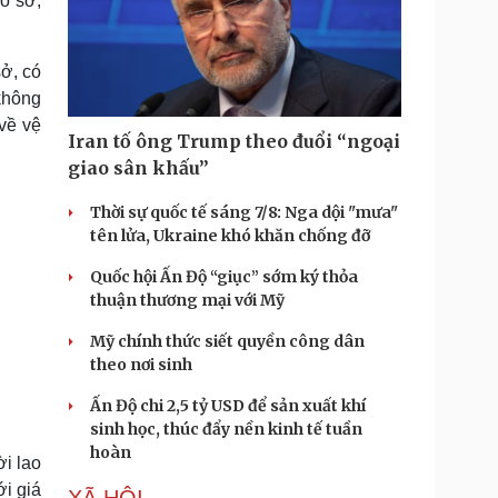
ồ sơ,
sở, có
không
 về vệ
Iran tố ông Trump theo đuổi “ngoại
giao sân khấu”
Thời sự quốc tế sáng 7/8: Nga dội "mưa"
tên lửa, Ukraine khó khăn chống đỡ
Quốc hội Ấn Độ “giục” sớm ký thỏa
thuận thương mại với Mỹ
Mỹ chính thức siết quyền công dân
theo nơi sinh
Ấn Độ chi 2,5 tỷ USD để sản xuất khí
sinh học, thúc đẩy nền kinh tế tuần
hoàn
i lao
i giá