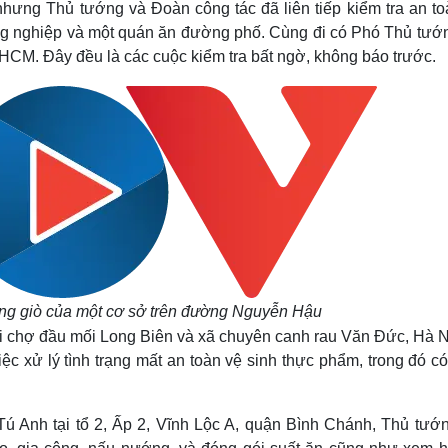
hưng Thủ tướng và Đoàn công tác đã liên tiếp kiểm tra an to
Lịch thi đấu bóng đá
Xe máy
ông nghiệp và một quán ăn đường phố. Cùng đi có Phó Thủ tướ
Thế giới thể thao
Tư vấn
eSports
V
M. Đây đều là các cuộc kiểm tra bất ngờ, không báo trước.
Hậu trường
Văn hóa
Giải trí
D
Sân khấu - Điện ảnh
Nghệ sĩ
Văn học
Thời trang
Âm nhạc
Sao Việt
c
Di sản
ợng giò của một cơ sở trên đường Nguyễn Hậu
 tại chợ đầu mối Long Biên và xã chuyên canh rau Văn Đức, Hà 
iệc xử lý tình trạng mất an toàn vệ sinh thực phẩm, trong đó c
ú Anh tại tổ 2, Ấp 2, Vĩnh Lộc A, quận Bình Chánh, Thủ tướn