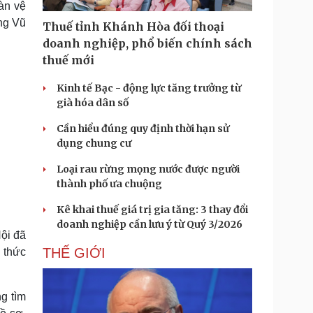
àn vệ
Doanh nghiệp 24h
Tin Công nghệ
ng Vũ
Doanh nhân
Trải nghiệm
Thuế tỉnh Khánh Hòa đối thoại
ì cộng đồng
Chuyển đổi số
doanh nghiệp, phổ biến chính sách
thuế mới
u lịch
Podcast
Kinh tế Bạc - động lực tăng trưởng từ
Tư vấn
Câu chuyện thời sự
già hóa dân số
Săn Tour
Đọc truyện đêm khuya
heck-in
Cửa sổ tình yêu
Cần hiểu đúng quy định thời hạn sử
Kể chuyện cho bé
dụng chung cư
Hạt giống tâm hồn
Loại rau rừng mọng nước được người
thành phố ưa chuộng
Kê khai thuế giá trị gia tăng: 3 thay đổi
doanh nghiệp cần lưu ý từ Quý 3/2026
Nội đã
THẾ GIỚI
ó thức
g tìm