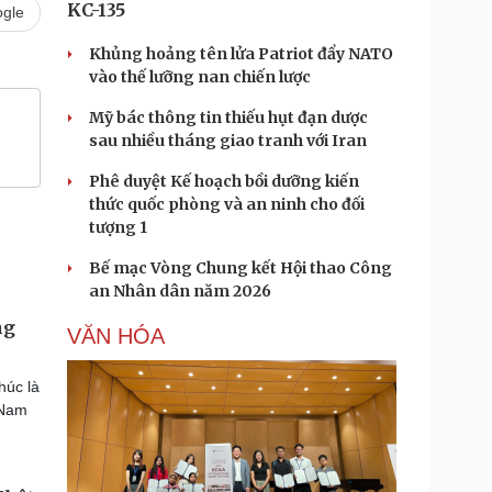
KC-135
gle
Khủng hoảng tên lửa Patriot đẩy NATO
vào thế lưỡng nan chiến lược
Mỹ bác thông tin thiếu hụt đạn dược
sau nhiều tháng giao tranh với Iran
Phê duyệt Kế hoạch bồi dưỡng kiến
thức quốc phòng và an ninh cho đối
tượng 1
Bế mạc Vòng Chung kết Hội thao Công
an Nhân dân năm 2026
ng
VĂN HÓA
húc là
 Nam