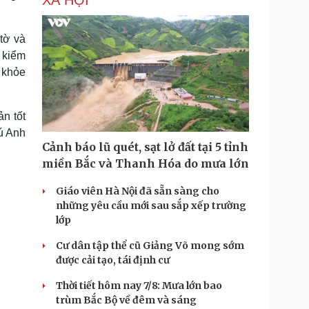
XÃ HỘI
tờ và
 kiểm
c khỏe
n tốt
ú Anh
Cảnh báo lũ quét, sạt lở đất tại 5 tỉnh
miền Bắc và Thanh Hóa do mưa lớn
Giáo viên Hà Nội đã sẵn sàng cho
những yêu cầu mới sau sắp xếp trường
lớp
Cư dân tập thể cũ Giảng Võ mong sớm
được cải tạo, tái định cư
Thời tiết hôm nay 7/8: Mưa lớn bao
trùm Bắc Bộ về đêm và sáng