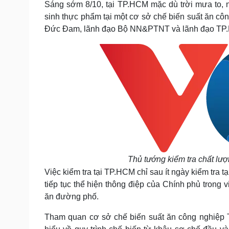
Sáng sớm 8/10, tại TP.HCM mặc dù trời mưa to, n
Tin nóng
Việt Nam
sinh thực phẩm tại một cơ sở chế biến suất ăn c
Tư vấn luật
Phân tích
Đức Đam, lãnh đạo Bộ NN&PTNT và lãnh đạo TP.HC
Sức khỏe
Đời sống
Dinh dưỡng - món ngon
Nhà đẹp
Cây thuốc
Blog
Sản phụ khoa
Tình yêu - Gia đình
Nhi khoa
Nam khoa
Làm đẹp - giảm cân
Phòng mạch online
Ăn sạch sống khỏe
Thủ tướng kiểm tra chất lư
Cải chính
Việc kiểm tra tại TP.HCM chỉ sau ít ngày kiểm tra
tiếp tục thể hiện thông điệp của Chính phủ trong v
ăn đường phố.
Tham quan cơ sở chế biến suất ăn công nghiệp T