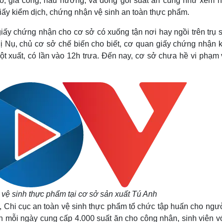
ào, gia công, nấu nướng, và đóng gói suất ăn cũng như xem h
giấy kiểm dịch, chứng nhận vệ sinh an toàn thực phẩm.
iấy chứng nhận cho cơ sở có xuống tận nơi hay ngồi trên trụ 
hị Nụ, chủ cơ sở chế biến cho biết, cơ quan giấy chứng nhận 
 đột xuất, có lần vào 12h trưa. Đến nay, cơ sở chưa hề vi phạm
 vệ sinh thực phẩm tại cơ sở sản xuất Tú Anh
, Chi cục an toàn vệ sinh thực phẩm tổ chức tập huấn cho ngườ
 mỗi ngày cung cấp 4.000 suất ăn cho công nhân, sinh viên vớ