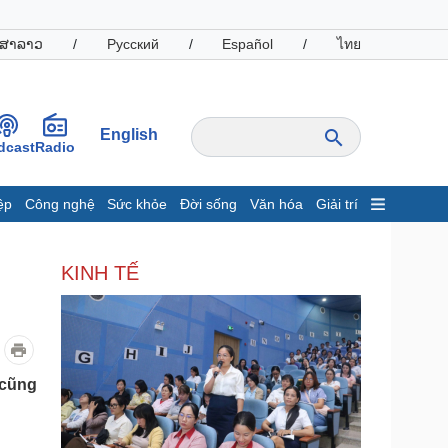
ສາລາວ
/
Русский
/
Español
/
ไทย
English
dcast
Radio
ệp
Công nghệ
Sức khỏe
Đời sống
Văn hóa
Giải trí
inh tế
Thị trường
KINH TẾ
ất động sản
Giá vàng
hởi nghiệp
Tiêu dùng
Tỷ giá
Chứng khoán
Giá cà phê
 cũng
oanh nghiệp
Công nghệ
hông tin doanh nghiệp
Sành điệu