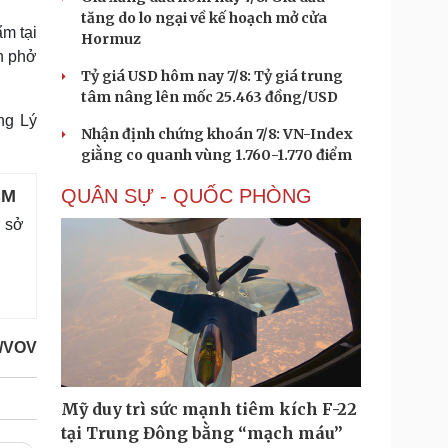
tăng do lo ngại về kế hoạch mở cửa
m tại
Hormuz
n phở
Tỷ giá USD hôm nay 7/8: Tỷ giá trung
tâm nâng lên mốc 25.463 đồng/USD
ng Lý
Nhận định chứng khoán 7/8: VN-Index
giằng co quanh vùng 1.760-1.770 điểm
QUÂN SỰ - QUỐC PHÒNG
CM
ơ sở
/VOV
Mỹ duy trì sức mạnh tiêm kích F-22
tại Trung Đông bằng “mạch máu”