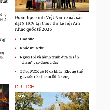
Nhật
ướng
Đoàn học sinh Việt Nam xuất sắc
N lần
đạt 8 HCV tại Cuộc thi Lễ hội Âm
nhạc quốc tế 2026
ớng
Hoa sữa
Khúc mùa thu
ọng
Người trẻ và hành trình đưa di sản
ốc.
“chạm” vào đương đại
Từ vụ MCK gỡ 19 ca khúc: Không thể
gây sốc rồi chỉ xin lỗi là xong
DU LỊCH