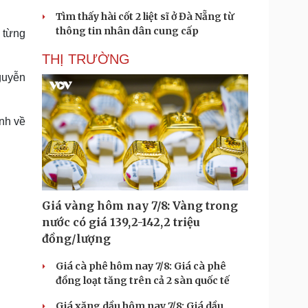
Tìm thấy hài cốt 2 liệt sĩ ở Đà Nẵng từ
thông tin nhân dân cung cấp
 từng
THỊ TRƯỜNG
guyễn
ịnh về
Giá vàng hôm nay 7/8: Vàng trong
nước có giá 139,2-142,2 triệu
đồng/lượng
Giá cà phê hôm nay 7/8: Giá cà phê
đồng loạt tăng trên cả 2 sàn quốc tế
Giá xăng dầu hôm nay 7/8: Giá dầu