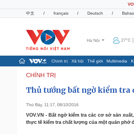
VO
中文
/
français
/
Deutsch
/
Bahas
27°C
Hà Nội
Chính trị
Xã hội
Thế giới
Multimedia
K
Chính trị
Xã hội
CHÍNH TRỊ
Đảng
Tin 24h
Thủ tướng bất ngờ kiểm tra
Tổ chức nhân sự
Dự báo thời tiết
Quốc hội
Giáo dục
Nhận diện sự thật
Dấu ấn VOV
Thứ Bảy, 11:17, 08/10/2016
Việc làm
Biển đảo
VOV.VN - Bất ngờ kiểm tra các cơ sở sản xuấ
thực tế kiểm tra chất lượng của một quán phở 
Pháp luật
Quân sự - Quốc phòng
Vụ án
Vũ khí