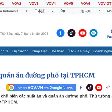
V1
VOV2
VOV3
VOV4
VOV5
VOV6
VOV GT
a Indonesia
/
日本語
/
ខ្មែរ
/
한국어
/
ພາ
Thứ Sáu, ngày 7 tháng 8 năm 2026
Po
inh tế
Thị trường
Pháp luật
Thể thao
Ô tô - Xe máy
Doanh nghi
Thế giới
Multimedia
K
Quan sát
Video
B
 quán ăn đường phố tại TPHCM
Cuộc sống đó đây
Ảnh
K
Hồ sơ
E-Magazine
Infographic
t, chế biến các suất ăn và quán ăn đường phố, Thủ tướng
ở TP.HCM.
Thể thao
Ô tô - Xe máy
D
Bóng đá
Ô tô
T