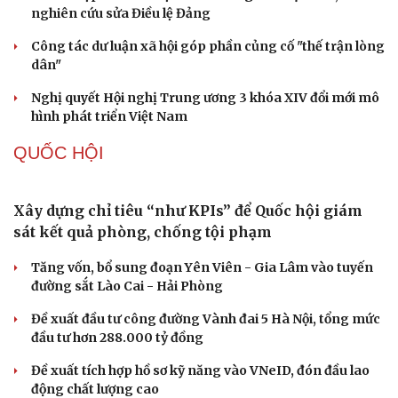
Tự cảnh giác trước tâm lý đám đông khi dùng mạng xã
hội
Khi mạng xã hội thành nơi phán xử
NHẬN DIỆN SỰ THẬT
Thành tựu nhân quyền ở Việt Nam: Sự thật được
chứng minh qua những số liệu cụ thể
Thực tiễn vận hành chính quyền ba cấp bác bỏ mọi luận
điệu xuyên tạc
Thủ đoạn xuyên tạc mới trên không gian mạng thời AI
Tự cảnh giác trước tâm lý đám đông khi dùng mạng xã
hội
Khi mạng xã hội thành nơi phán xử