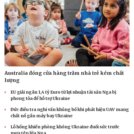
20/9
Lối đi đột phá nào để phát triển kinh tế biển ba chiều?
Đâu là nút thắt hiện thực hóa tham vọng công nghệ bán
dẫn Việt Nam?
Công nghệ số thành “nam châm” hút dòng vốn FDI chất
lượng cao
THẾ GIỚI
Doanh nghiệp
Công nghệ
Thông tin doanh nghiệp
Sành điệu
Doanh nghiệp 24h
Tin Công nghệ
Doanh nhân
Trải nghiệm
Vì cộng đồng
Chuyển đổi số