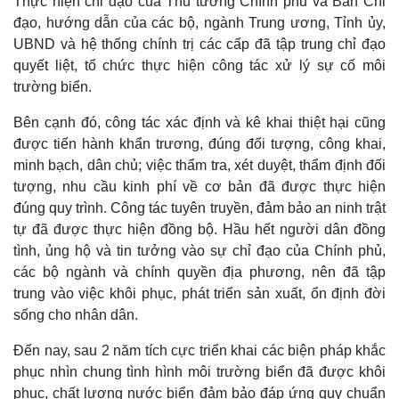
Thực hiện chỉ đạo của Thủ tướng Chính phủ và Ban Chỉ
Cuộc sống đó đây
Ảnh
đạo, hướng dẫn của các bộ, ngành Trung ương, Tỉnh ủy,
Hồ sơ
E-Magazine
UBND và hệ thống chính trị các cấp đã tập trung chỉ đạo
Infographic
quyết liệt, tổ chức thực hiện công tác xử lý sự cố môi
trường biển.
Bên cạnh đó, công tác xác định và kê khai thiệt hại cũng
được tiến hành khẩn trương, đúng đối tượng, công khai,
minh bạch, dân chủ; việc thẩm tra, xét duyệt, thẩm định đối
tượng, nhu cầu kinh phí về cơ bản đã được thực hiện
đúng quy trình. Công tác tuyên truyền, đảm bảo an ninh trật
tự đã được thực hiện đồng bộ. Hầu hết người dân đồng
tình, ủng hộ và tin tưởng vào sự chỉ đạo của Chính phủ,
các bộ ngành và chính quyền địa phương, nên đã tập
trung vào việc khôi phục, phát triển sản xuất, ổn định đời
sống cho nhân dân.
Đến nay, sau 2 năm tích cực triển khai các biện pháp khắc
phục nhìn chung tình hình môi trường biển đã được khôi
phục, chất lượng nước biển đảm bảo đáp ứng quy chuẩn