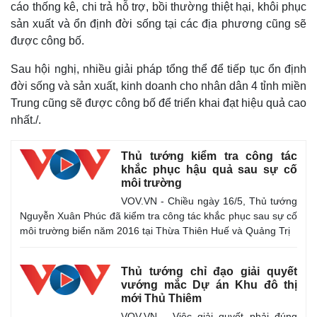
cáo thống kê, chi trả hỗ trợ, bồi thường thiệt hại, khôi phục
sản xuất và ổn định đời sống tại các địa phương cũng sẽ
được công bố.
Sau hội nghị, nhiều giải pháp tổng thể để tiếp tục ổn định
đời sống và sản xuất, kinh doanh cho nhân dân 4 tỉnh miền
Trung cũng sẽ được công bố để triển khai đạt hiệu quả cao
Kinh tế
Thị trường
nhất./
.
Bất động sản
Giá vàng
Khởi nghiệp
Tiêu dùng
Thủ tướng kiểm tra công tác
Tỷ giá
khắc phục hậu quả sau sự cố
Chứng khoán
môi trường
Giá cà phê
VOV.VN - Chiều ngày 16/5, Thủ tướng
Nguyễn Xuân Phúc đã kiểm tra công tác khắc phục sau sự cố
môi trường biển năm 2016 tại Thừa Thiên Huế và Quảng Trị
Thủ tướng chỉ đạo giải quyết
vướng mắc Dự án Khu đô thị
mới Thủ Thiêm
VOV.VN - Việc giải quyết phải đúng