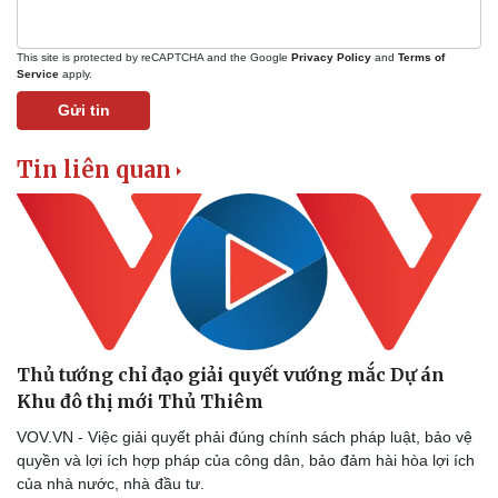
This site is protected by reCAPTCHA and the Google
Privacy Policy
and
Terms of
Service
apply.
Gửi tin
Tin liên quan
Thủ tướng chỉ đạo giải quyết vướng mắc Dự án
Khu đô thị mới Thủ Thiêm
Pháp luật
Quân sự - Quốc phòng
VOV.VN - Việc giải quyết phải đúng chính sách pháp luật, bảo vệ
Vụ án
Vũ khí
quyền và lợi ích hợp pháp của công dân, bảo đảm hài hòa lợi ích
Tin nóng
Việt Nam
của nhà nước, nhà đầu tư.
Tư vấn luật
Phân tích