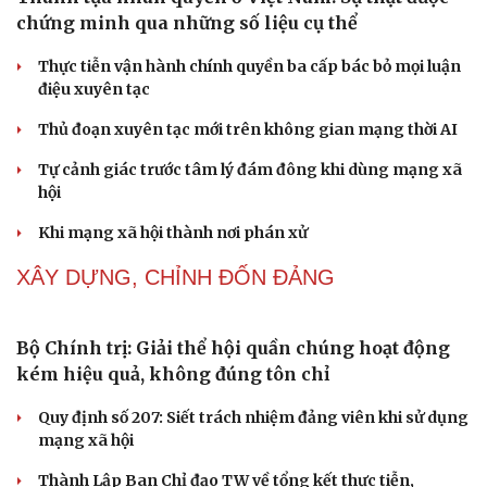
hoàng phát hiện mắc bệnh tình dục
Ranh giới mong manh giữa hài hước và phản cảm
“Đô thị xanh - từ yêu cầu thích ứng đến động lực phát
triển”
Lời ru còn mãi trên đảo Lý Sơn
Quyết tâm chính trị tạo động lực cho mục tiêu tăng
trưởng hai con số
NHẬN DIỆN SỰ THẬT
Cải chính
Thành tựu nhân quyền ở Việt Nam: Sự thật được
chứng minh qua những số liệu cụ thể
Thực tiễn vận hành chính quyền ba cấp bác bỏ mọi luận
điệu xuyên tạc
Thủ đoạn xuyên tạc mới trên không gian mạng thời AI