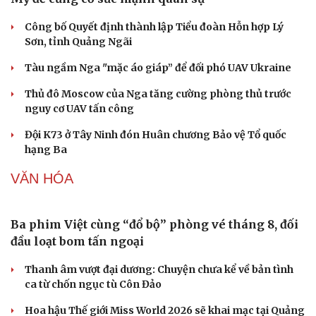
Sức khỏe
Đời sống
Dinh dưỡng - món ngon
Nhà đẹp
Cây thuốc
Blog
Sản phụ khoa
Tình yêu - Gia đình
Nhi khoa
Nam khoa
Làm đẹp - giảm cân
Phòng mạch online
Ăn sạch sống khỏe
Giá bạc hôm nay: Giá bạc trong nước lên mức hơn
62 triệu đồng/kg
Giá vàng hôm nay 6/8: Vàng SJC tăng lên 140,3 - 143,3
triệu đồng/lượng
Giá cà phê hôm nay 6/8: Giá cà phê trong nước cao
nhất 98.300 đồng/kg