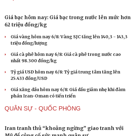
Đồng Tháp tinh gọn mạng lưới trường học, giữ ổn
định hoạt động dạy và học
Hiện trường ngổn ngang sau vụ cháy lớn tại Khu
thương mại Biên Hòa ở Đồng Nai
Sau sáp nhập thôn, tổ dân phố: Người trẻ "gánh việc
làng", khát khao cống hiến
Sản phẩm bút tiêm giảm cân bị kiểm tra sau phản ánh
bán tràn lan online
Mảng da đầu dưới gầm xe và kỳ tích hồi sinh bé gái 2 tuổi
THỊ TRƯỜNG