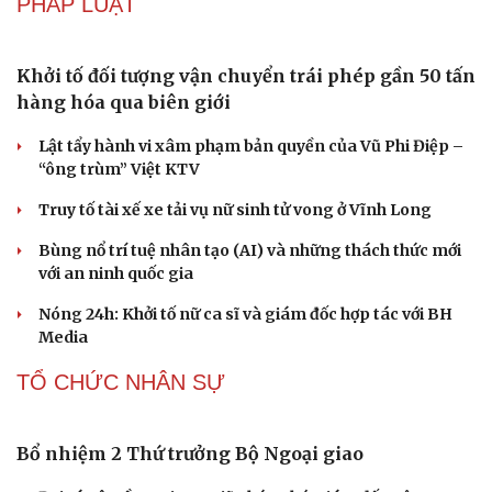
Nhặt bỏ 'hạt sạn' để làng biển Đắk Lắk giữ chân
du khách
Cần Thơ cụ thể hóa “Ba kết nối”, xúc tiến đón dòng vốn
và du khách Thái Lan
Ký kết hợp tác đăng cai Vòng chung kết Giải Vô địch
Golf nghiệp dư thế giới 2027
Khách châu Âu "săn tìm" du lịch Việt Nam, nhắm đến 2
thành phố lớn
Đắk Lắk đặt mục tiêu đón 10 triệu lượt khách, doanh thu
du lịch hơn 19.000 tỷ đồng
CÔNG NGHỆ
Nguy cơ mất tài khoản Microsoft chỉ vì kết nối
mạng Wi-Fi khách sạn
Một việc nhiều gia đình bỏ quên có thể khiến điện mặt