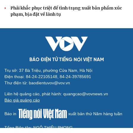
XÂY DỰNG, CHỈNH ĐỐN ĐẢNG
Bộ Chính trị: Giải thể hội quần chúng hoạt động
kém hiệu quả, không đúng tôn chỉ
Quy định số 207: Siết trách nhiệm đảng viên khi sử dụng
mạng xã hội
Thành Lập Ban Chỉ đạo TW về tổng kết thực tiễn,
nghiên cứu sửa Điều lệ Đảng
Công tác dư luận xã hội góp phần củng cố "thế trận lòng
dân"
Nghị quyết Hội nghị Trung ương 3 khóa XIV đổi mới mô
hình phát triển Việt Nam
QUỐC HỘI