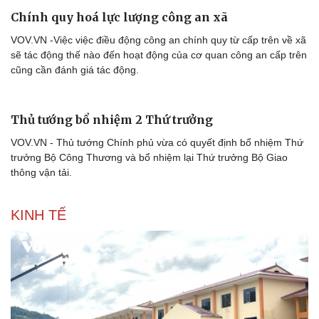
Thể thao
Ô tô - Xe máy
Bóng đá
Ô tô
Chính quy hoá lực lượng công an xã
Lịch thi đấu bóng đá
Xe máy
Thế giới thể thao
Tư vấn
VOV.VN -Việc việc điều động công an chính quy từ cấp trên về xã
eSports
sẽ tác động thế nào đến hoạt động của cơ quan công an cấp trên
Hậu trường
cũng cần đánh giá tác động.
Thủ tướng bổ nhiệm 2 Thứ trưởng
VOV.VN - Thủ tướng Chính phủ vừa có quyết định bổ nhiệm Thứ