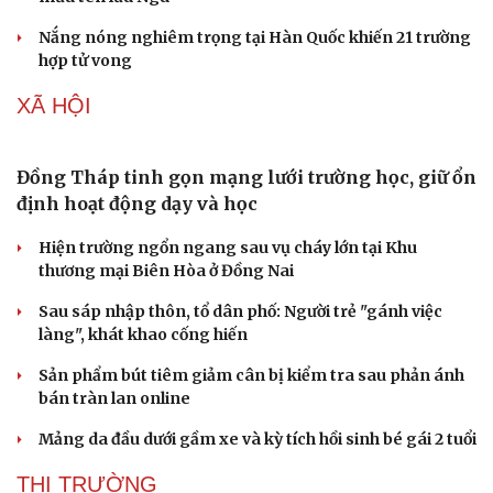
Australia đóng cửa hàng trăm nhà trẻ kém chất
lượng
EU giải ngân 1,4 tỷ Euro từ lợi nhuận tài sản Nga bị
phong tỏa để hỗ trợ Ukraine
Đức điều tra nghi vấn khủng bố khi phát hiện UAV mang
chất nổ gần máy bay Ukraine
Lỗ hổng khiến phòng không Ukraine đuối sức trước
mưa tên lửa Nga
Nắng nóng nghiêm trọng tại Hàn Quốc khiến 21 trường
hợp tử vong
XÃ HỘI