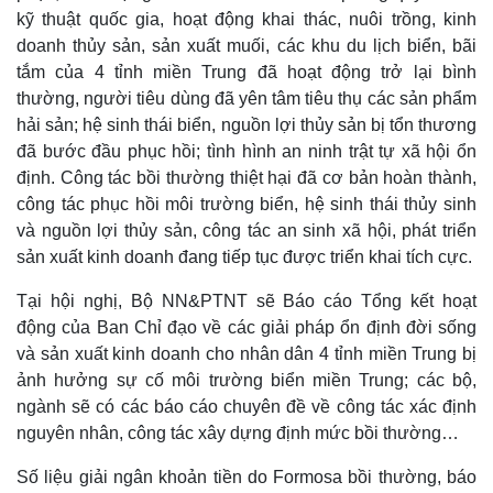
kỹ thuật quốc gia, hoạt động khai thác, nuôi trồng, kinh
doanh thủy sản, sản xuất muối, các khu du lịch biển, bãi
tắm của 4 tỉnh miền Trung đã hoạt động trở lại bình
thường, người tiêu dùng đã yên tâm tiêu thụ các sản phẩm
hải sản; hệ sinh thái biển, nguồn lợi thủy sản bị tổn thương
đã bước đầu phục hồi; tình hình an ninh trật tự xã hội ổn
định. Công tác bồi thường thiệt hại đã cơ bản hoàn thành,
công tác phục hồi môi trường biển, hệ sinh thái thủy sinh
và nguồn lợi thủy sản, công tác an sinh xã hội, phát triển
sản xuất kinh doanh đang tiếp tục được triển khai tích cực.
Tại hội nghị, Bộ NN&PTNT sẽ Báo cáo Tổng kết hoạt
động của Ban Chỉ đạo về các giải pháp ổn định đời sống
và sản xuất kinh doanh cho nhân dân 4 tỉnh miền Trung bị
ảnh hưởng sự cố môi trường biển miền Trung; các bộ,
ngành sẽ có các báo cáo chuyên đề về công tác xác định
nguyên nhân, công tác xây dựng định mức bồi thường…
Số liệu giải ngân khoản tiền do Formosa bồi thường, báo