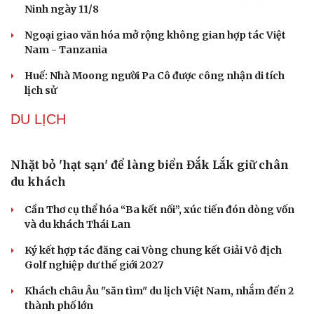
Tỷ giá USD hôm nay 6/8: Tỷ giá trung tâm tăng lên
25.433 đồng/USD
Giá xăng dầu hôm nay 6/8: Giá dầu giảm nhẹ khi đàm
phán Iran-Oman có tiến triển
QUÂN SỰ - QUỐC PHÒNG
Iran tranh thủ “khoảng ngừng” giao tranh với
Mỹ để củng cố sức mạnh quân sự
Công bố Quyết định thành lập Tiểu đoàn Hỗn hợp Lý
Sơn, tỉnh Quảng Ngãi
Tàu ngầm Nga "mặc áo giáp” để đối phó UAV Ukraine
Thủ đô Moscow của Nga tăng cường phòng thủ trước
nguy cơ UAV tấn công
Đội K73 ở Tây Ninh đón Huân chương Bảo vệ Tổ quốc
hạng Ba