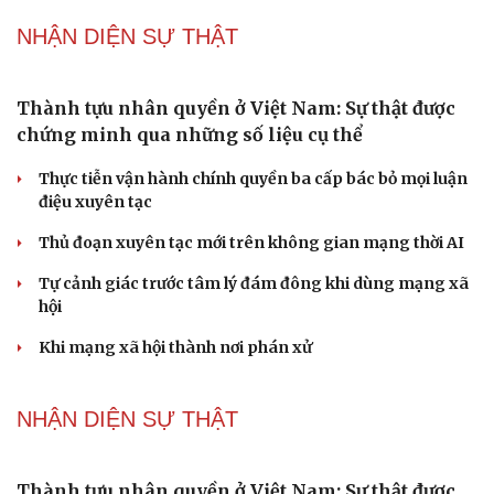
QUỐC HỘI
Xây dựng chỉ tiêu “như KPIs” để Quốc hội giám
sát kết quả phòng, chống tội phạm
Tăng vốn, bổ sung đoạn Yên Viên - Gia Lâm vào tuyến
đường sắt Lào Cai - Hải Phòng
Đề xuất đầu tư công đường Vành đai 5 Hà Nội, tổng mức
đầu tư hơn 288.000 tỷ đồng
Đề xuất tích hợp hồ sơ kỹ năng vào VNeID, đón đầu lao
động chất lượng cao
Phải khắc phục triệt để tình trạng xuất bản phẩm xúc
phạm, bịa đặt về lãnh tụ
PODCAST
Vì một phút buông thả sau hơi men, tôi bàng