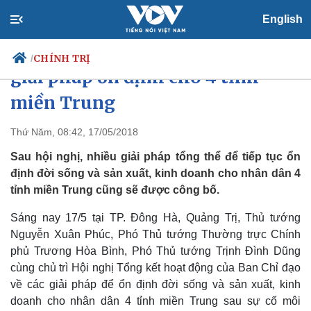
English
Thủ tướng chủ trì cuộc họp về
CHÍNH TRỊ
/
giải pháp ổn định cho 4 tỉnh
miền Trung
Chính trị
Xã hội
Thứ Năm, 08:42, 17/05/2018
Đảng
Tin 24h
Sau hội nghị, nhiều giải pháp tổng thể để tiếp tục ổn
Tổ chức nhân sự
Dự báo thời tiết
định đời sống và sản xuất, kinh doanh cho nhân dân 4
Quốc hội
Giáo dục
tỉnh miền Trung cũng sẽ được công bố.
Nhận diện sự thật
Dấu ấn VOV
Việc làm
Sáng nay 17/5 tại TP. Đông Hà, Quảng Trị, Thủ tướng
Biển đảo
Nguyễn Xuân Phúc, Phó Thủ tướng Thường trực Chính
phủ Trương Hòa Bình, Phó Thủ tướng Trịnh Đình Dũng
cùng chủ trì Hội nghị Tổng kết hoạt động của Ban Chỉ đạo
về các giải pháp để ổn định đời sống và sản xuất, kinh
doanh cho nhân dân 4 tỉnh miền Trung sau sự cố môi