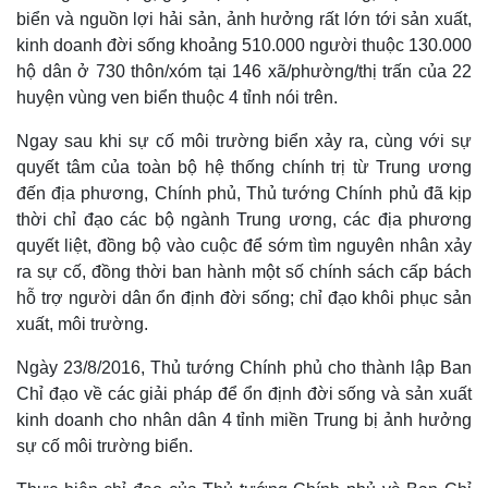
biển và nguồn lợi hải sản, ảnh hưởng rất lớn tới sản xuất,
kinh doanh đời sống khoảng 510.000 người thuộc 130.000
hộ dân ở 730 thôn/xóm tại 146 xã/phường/thị trấn của 22
huyện vùng ven biển thuộc 4 tỉnh nói trên.
Ngay sau khi sự cố môi trường biển xảy ra, cùng với sự
quyết tâm của toàn bộ hệ thống chính trị từ Trung ương
đến địa phương, Chính phủ, Thủ tướng Chính phủ đã kịp
thời chỉ đạo các bộ ngành Trung ương, các địa phương
quyết liệt, đồng bộ vào cuộc để sớm tìm nguyên nhân xảy
ra sự cố, đồng thời ban hành một số chính sách cấp bách
hỗ trợ người dân ổn định đời sống; chỉ đạo khôi phục sản
xuất, môi trường.
Ngày 23/8/2016, Thủ tướng Chính phủ cho thành lập Ban
Chỉ đạo về các giải pháp để ổn định đời sống và sản xuất
kinh doanh cho nhân dân 4 tỉnh miền Trung bị ảnh hưởng
sự cố môi trường biển.
Thế giới
Multimedia
Quan sát
Video