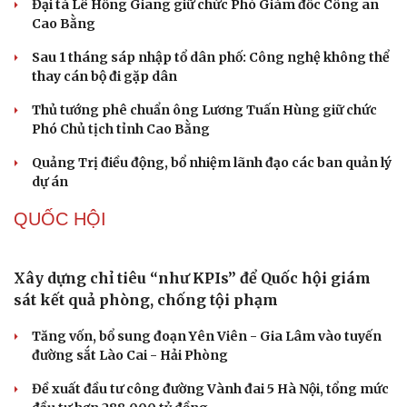
trời giảm tới 40% hiệu suất
Trung Quốc tăng tốc tự chủ chip tiên tiến với kế hoạch
đầy tham vọng
Phú Thọ ký hợp tác với nhiều bộ, ngành trong thực hiện
Nghị quyết 57
Công nghệ chiến lược: Mục tiêu làm chủ ít nhất 10 công
nghệ lõi đến 2030
PHÁP LUẬT
Khởi tố đối tượng vận chuyển trái phép gần 50 tấn
hàng hóa qua biên giới
Lật tẩy hành vi xâm phạm bản quyền của Vũ Phi Điệp –
“ông trùm” Việt KTV
Truy tố tài xế xe tải vụ nữ sinh tử vong ở Vĩnh Long
Bùng nổ trí tuệ nhân tạo (AI) và những thách thức mới