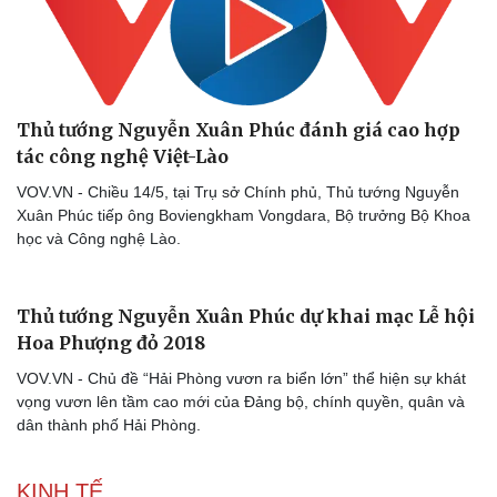
Thể thao
Ô tô - Xe máy
Thủ tướng Nguyễn Xuân Phúc đánh giá cao hợp
tác công nghệ Việt-Lào
Bóng đá
Ô tô
Lịch thi đấu bóng đá
Xe máy
VOV.VN - Chiều 14/5, tại Trụ sở Chính phủ, Thủ tướng Nguyễn
Thế giới thể thao
Tư vấn
Xuân Phúc tiếp ông Boviengkham Vongdara, Bộ trưởng Bộ Khoa
eSports
học và Công nghệ Lào.
Hậu trường
Thủ tướng Nguyễn Xuân Phúc dự khai mạc Lễ hội
Hoa Phượng đỏ 2018