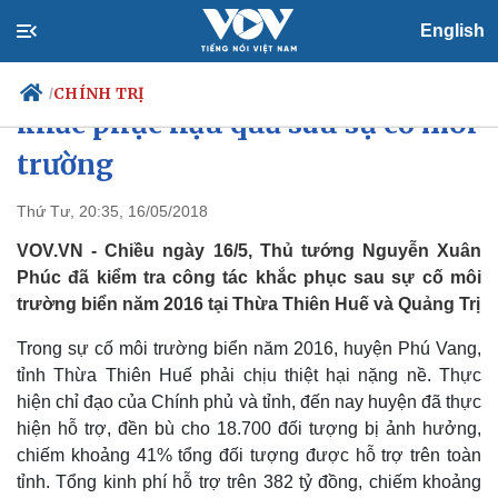
English
Thủ tướng kiểm tra công tác
CHÍNH TRỊ
/
khắc phục hậu quả sau sự cố môi
trường
Chính trị
Xã hội
Thứ Tư, 20:35, 16/05/2018
Đảng
Tin 24h
VOV.VN - Chiều ngày 16/5, Thủ tướng Nguyễn Xuân
Tổ chức nhân sự
Dự báo thời tiết
Phúc đã kiểm tra công tác khắc phục sau sự cố môi
Quốc hội
Giáo dục
trường biển năm 2016 tại Thừa Thiên Huế và Quảng Trị
Nhận diện sự thật
Dấu ấn VOV
Việc làm
Trong sự cố môi trường biển năm 2016, huyện Phú Vang,
Biển đảo
tỉnh Thừa Thiên Huế phải chịu thiệt hại nặng nề. Thực
hiện chỉ đạo của Chính phủ và tỉnh, đến nay huyện đã thực
hiện hỗ trợ, đền bù cho 18.700 đối tượng bị ảnh hưởng,
chiếm khoảng 41% tổng đối tượng được hỗ trợ trên toàn
tỉnh. Tổng kinh phí hỗ trợ trên 382 tỷ đồng, chiếm khoảng