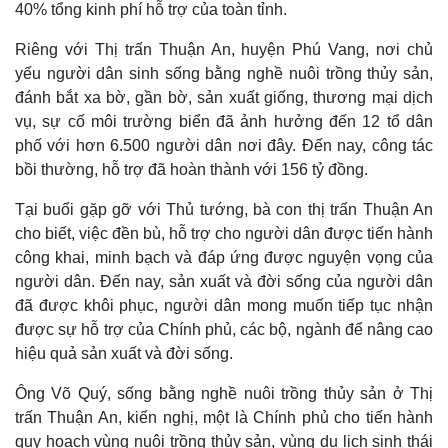
40% tổng kinh phí hỗ trợ của toàn tỉnh.
Riêng với Thị trấn Thuận An, huyện Phú Vang, nơi chủ
yếu người dân sinh sống bằng nghề nuôi trồng thủy sản,
đánh bắt xa bờ, gần bờ, sản xuất giống, thương mại dịch
vụ, sự cố môi trường biển đã ảnh hưởng đến 12 tổ dân
phố với hơn 6.500 người dân nơi đây. Đến nay, công tác
bồi thường, hỗ trợ đã hoàn thành với 156 tỷ đồng.
Tại buổi gặp gỡ với Thủ tướng, bà con thị trấn Thuận An
cho biết, việc đền bù, hỗ trợ cho người dân được tiến hành
công khai, minh bạch và đáp ứng được nguyện vọng của
người dân. Đến nay, sản xuất và đời sống của người dân
đã được khôi phục, người dân mong muốn tiếp tục nhận
được sự hỗ trợ của Chính phủ, các bộ, ngành để nâng cao
hiệu quả sản xuất và đời sống.
Ông Võ Quý, sống bằng nghề nuôi trồng thủy sản ở Thị
trấn Thuận An, kiến nghị,
một là Chính phủ cho tiến hành
quy hoạch vùng nuôi trồng thủy sản, vùng du lịch sinh thái