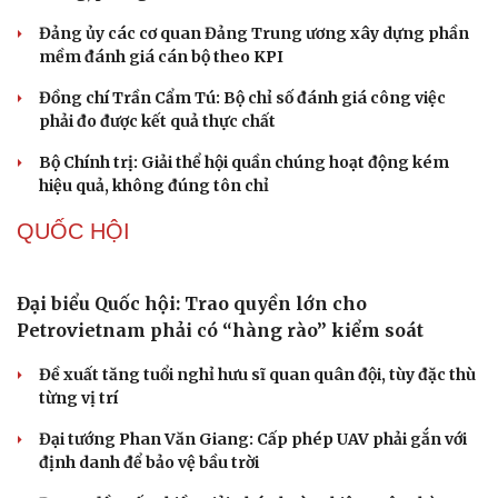
Khi mạng xã hội thành nơi phán xử
NHẬN DIỆN SỰ THẬT
Thành tựu nhân quyền ở Việt Nam: Sự thật được
chứng minh qua những số liệu cụ thể
Thực tiễn vận hành chính quyền ba cấp bác bỏ mọi luận
điệu xuyên tạc
Thủ đoạn xuyên tạc mới trên không gian mạng thời AI
Tự cảnh giác trước tâm lý đám đông khi dùng mạng xã
hội
Khi mạng xã hội thành nơi phán xử
XÂY DỰNG, CHỈNH ĐỐN ĐẢNG