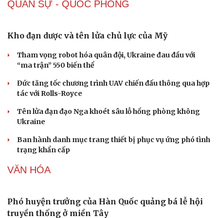
Sức khỏe
Đời sống
Dinh dưỡng - món ngon
Nhà đẹp
Cây thuốc
Blog
Sản phụ khoa
Tình yêu - Gia đình
Nhi khoa
Nam khoa
Làm đẹp - giảm cân
Phòng mạch online
Ăn sạch sống khỏe
Giá xăng dầu hôm nay 8/8: Giá dầu giảm khi có tín
hiệu mở lại eo biển Hormuz
Tỷ giá USD hôm nay 8/8: Giá bán USD hạ xuống còn
26.468 đồng/USD
Giá vàng hôm nay 8/8: Giá vàng trong nước và thế giới
lại tăng