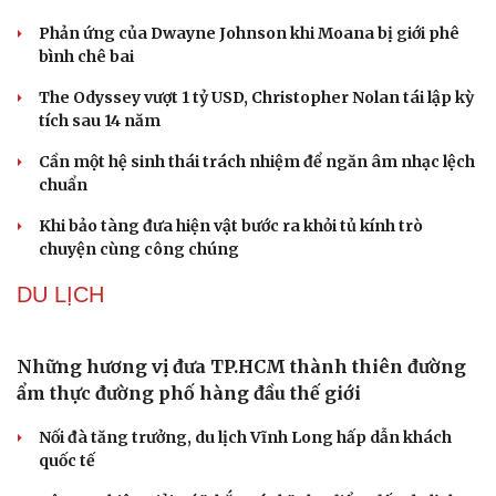
Giá cà phê hôm nay 8/8: Giá cà phê trong nước ổn định
Buôn lậu, hàng giả diễn biến phức tạp, xử lý gần 68.000
vụ trong 6 tháng
QUÂN SỰ - QUỐC PHÒNG
Kho đạn dược và tên lửa chủ lực của Mỹ
Tham vọng robot hóa quân đội, Ukraine đau đầu với
“ma trận” 550 biến thể
Đức tăng tốc chương trình UAV chiến đấu thông qua hợp
tác với Rolls-Royce
Tên lửa đạn đạo Nga khoét sâu lỗ hổng phòng không
Ukraine
Ban hành danh mục trang thiết bị phục vụ ứng phó tình
trạng khẩn cấp