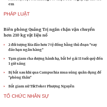
ẩm thực đường phố hàng đầu thế giới
Nối đà tăng trưởng, du lịch Vĩnh Long hấp dẫn khách
quốc tế
Công nghiệp giải trí "chắp cánh" cho điểm đến du lịch
Gia Lai
Hội chợ Du lịch quốc tế TP.HCM 2026 có quy mô lớn nhất
từ trước đến nay
Bảo tàng Tưởng niệm Hòa bình tại Nhật Bản đón lượng
khách kỷ lục
CÔNG NGHỆ
Các nhà khoa học Nhật Bản phát hiện dấu hiệu
của “hạt ma” trong vũ trụ
Vì sao các hãng từ bỏ pin tháo rời trên điện thoại?