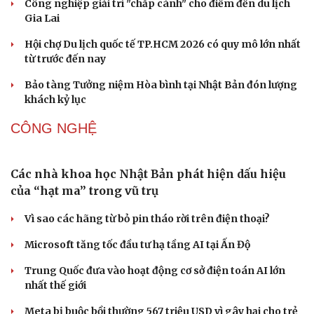
VĂN HÓA
Phó huyện trưởng của Hàn Quốc quảng bá lễ hội
truyền thống ở miền Tây
Phản ứng của Dwayne Johnson khi Moana bị giới phê
bình chê bai
The Odyssey vượt 1 tỷ USD, Christopher Nolan tái lập kỳ
tích sau 14 năm
Cần một hệ sinh thái trách nhiệm để ngăn âm nhạc lệch
chuẩn
Khi bảo tàng đưa hiện vật bước ra khỏi tủ kính trò
chuyện cùng công chúng
Văn hóa
Giải trí
DU LỊCH
Sân khấu - Điện ảnh
Nghệ sĩ
Văn học
Thời trang
Âm nhạc
Sao Việt
Những hương vị đưa TP.HCM thành thiên đường
Di sản