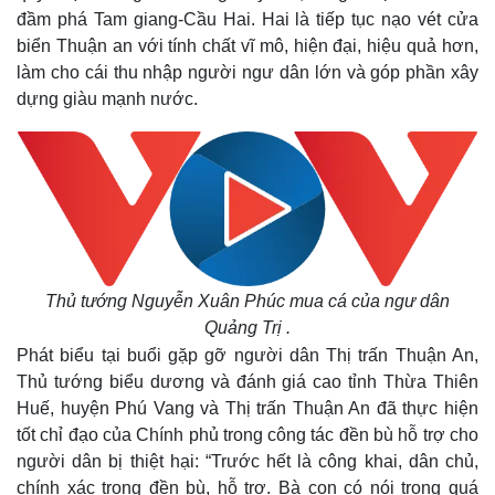
đầm phá Tam giang-Cầu Hai. Hai là tiếp tục nạo vét cửa
biển Thuận an với tính chất vĩ mô, hiện đại, hiệu quả hơn,
làm cho cái thu nhập người ngư dân lớn và góp phần xây
dựng giàu mạnh nước.
Thủ tướng Nguyễn Xuân Phúc mua cá của ngư dân
Quảng Trị .
Phát biểu tại buổi gặp gỡ người dân Thị trấn Thuận An,
Thủ tướng biểu dương và đánh giá cao tỉnh Thừa Thiên
Huế, huyện Phú Vang và Thị trấn Thuận An đã thực hiện
tốt chỉ đạo của Chính phủ trong công tác đền bù hỗ trợ cho
người dân bị thiệt hại: “Trước hết là công khai, dân chủ,
Thế giới
Multimedia
chính xác trong đền bù, hỗ trợ. Bà con có nói trong quá