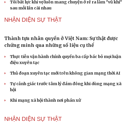
Petrovietnam phải có “hàng rào” kiểm soát
Đề xuất tăng tuổi nghỉ hưu sĩ quan quân đội, tùy đặc thù
từng vị trí
Đại tướng Phan Văn Giang: Cấp phép UAV phải gắn với
định danh để bảo vệ bầu trời
ĐBQH đề xuất nhiều giải pháp hoàn thiện Luật phòng
chống vũ khí hủy diệt hàng loạt
Luật Phòng, chống phổ biến vũ khí hủy diệt hàng loạt
không cản trở hoạt động dân sự
PODCAST
Chính sách giáo dục phải được đo bằng sự tiến bộ,
hạnh phúc của học sinh
Bác sĩ cảnh báo phim người lớn, rượu bia đang âm thầm
bào mòn "bản lĩnh đàn ông"