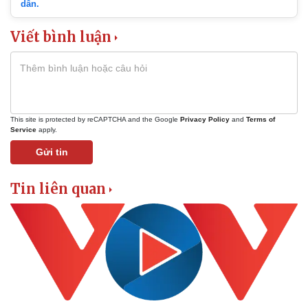
dẫn.
Tư vấn luật
Phân tích
Viết bình luận
This site is protected by reCAPTCHA and the Google
Privacy Policy
and
Terms of
Service
apply.
Gửi tin
Tin liên quan