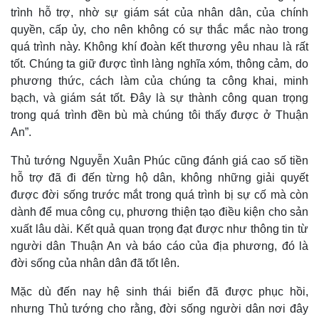
Quan sát
Video
trình hỗ trợ, nhờ sự giám sát của nhân dân, của chính
Cuộc sống đó đây
Ảnh
quyền, cấp ủy, cho nên không có sự thắc mắc nào trong
Hồ sơ
E-Magazine
quá trình này. Không khí đoàn kết thương yêu nhau là rất
Infographic
tốt. Chúng ta giữ được tình làng nghĩa xóm, thông cảm, do
phương thức, cách làm của chúng ta công khai, minh
bạch, và giám sát tốt. Đây là sự thành công quan trọng
trong quá trình đền bù mà chúng tôi thấy được ở Thuận
An”.
Thủ tướng Nguyễn Xuân Phúc cũng đánh giá cao số tiền
hỗ trợ đã đi đến từng hộ dân, không những giải quyết
được đời sống trước mắt trong quá trình bị sự cố mà còn
dành để mua công cụ, phương thiện tạo điều kiện cho sản
xuất lâu dài. Kết quả quan trọng đạt được như thông tin từ
người dân Thuận An và báo cáo của địa phương, đó là
đời sống của nhân dân đã tốt lên.
Mặc dù đến nay hệ sinh thái biển đã được phục hồi,
nhưng Thủ tướng cho rằng, đời sống người dân nơi đây