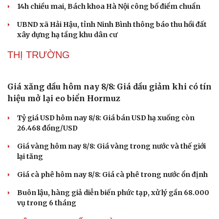
Thêm 18 hài cốt liệt sĩ được quy tập tại Công viên
Lê Thị Riêng
Ca nô chở khách tái diễn cảnh bát nháo trên biển Sầm
Sơn
Sự cố y khoa tại Phú Thọ: Bệnh nhi 8 tuổi tử vong sau
phẫu thuật viêm ruột thừa
14h chiều mai, Bách khoa Hà Nội công bố điểm chuẩn
UBND xã Hải Hậu, tỉnh Ninh Bình thông báo thu hồi đất
xây dựng hạ tầng khu dân cư
THỊ TRƯỜNG