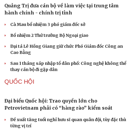
Microsoft tăng tốc đầu tư hạ tầng AI tại Ấn Độ
Trung Quốc đưa vào hoạt động cơ sở điện toán AI lớn
nhất thế giới
Meta bị buộc bồi thường 567 triệu USD vì gây hại cho trẻ
em
PHÁP LUẬT
Biên phòng Quảng Trị ngăn chặn vận chuyển
hơn 210 kg vật liệu nổ
2 đối tượng lừa đảo hơn 7 tỷ đồng bằng thủ đoạn "vay
đáo hạn ngân hàng"
Tạm giam cha dượng hành hạ, bắt bé gái 11 tuổi quỳ đến
1 giờ sáng
Bị bắt sau khi qua Campuchia mua súng quân dụng để
"phòng thân"