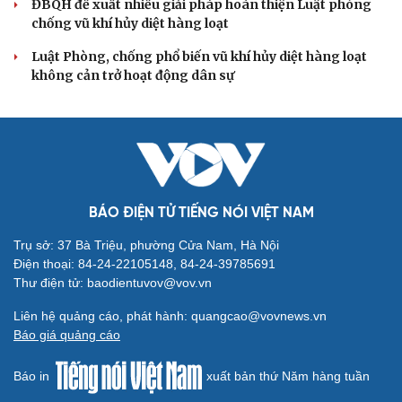
Đối ngoại linh hoạt dựa trên nền tảng chính trị
vững chắc
Điểm mới đột phá trong Chỉ thị số 07 về thực hành tư
tưởng, phong cách Hồ Chí Minh
Đảng ủy các cơ quan Đảng Trung ương xây dựng phần
mềm đánh giá cán bộ theo KPI
Đồng chí Trần Cẩm Tú: Bộ chỉ số đánh giá công việc
phải đo được kết quả thực chất
Bộ Chính trị: Giải thể hội quần chúng hoạt động kém
hiệu quả, không đúng tôn chỉ
QUỐC HỘI
Đại biểu Quốc hội: Trao quyền lớn cho
Petrovietnam phải có “hàng rào” kiểm soát
Đề xuất tăng tuổi nghỉ hưu sĩ quan quân đội, tùy đặc thù