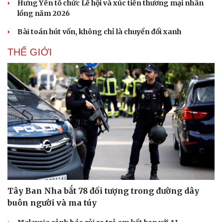
Thí điểm phường XHCN Lào Cai: Khi chính quyền xoay
sở thủ tục thay doanh nghiệp
Đà Nẵng: Phát hiện và xử lý vụ kinh doanh lô than hoạt
tính nhập lậu
Hưng Yên tổ chức Lễ hội và xúc tiến thương mại nhãn
lồng năm 2026
Bài toán hút vốn, không chỉ là chuyển đổi xanh
THẾ GIỚI
Doanh nghiệp
Công nghệ
Thông tin doanh nghiệp
Sành điệu
Doanh nghiệp 24h
Tin Công nghệ
Doanh nhân
Trải nghiệm
Vì cộng đồng
Chuyển đổi số