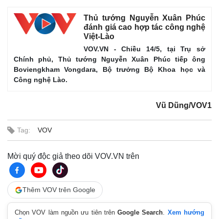
Thủ tướng Nguyễn Xuân Phúc
đánh giá cao hợp tác công nghệ
Việt-Lào
VOV.VN - Chiều 14/5, tại Trụ sở
Chính phủ, Thủ tướng Nguyễn Xuân Phúc tiếp ông
Boviengkham Vongdara, Bộ trưởng Bộ Khoa học và
Công nghệ Lào.
Vũ Dũng/VOV1
Tag:
VOV
Mời quý độc giả theo dõi VOV.VN trên
Pháp luật
Quân sự - Quốc phòng
Thêm VOV trên Google
Vụ án
Vũ khí
Tin nóng
Việt Nam
Chọn VOV làm nguồn ưu tiên trên
Google Search
.
Xem hướng