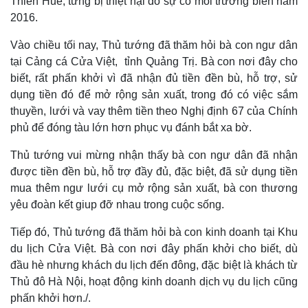
Thiên Huế, từng bị thiệt hại do sự cố môi trường biển năm
2016.
Vào chiều tối nay, Thủ tướng đã thăm hỏi bà con ngư dân
tại Cảng cá Cửa Việt, tỉnh Quảng Trị. Bà con nơi đây cho
biết, rất phấn khởi vì đã nhận đủ tiền đền bù, hỗ trợ, sử
dụng tiền đó để mở rộng sản xuất, trong đó có việc sắm
thuyền, lưới và vay thêm tiền theo Nghị định 67 của Chính
phủ để đóng tàu lớn hơn phục vụ đánh bắt xa bờ.
Thủ tướng vui mừng nhận thấy bà con ngư dân đã nhận
được tiền đền bù, hỗ trợ đầy đủ, đặc biệt, đã sử dụng tiền
mua thêm ngư lưới cụ mở rộng sản xuất, bà con thương
yêu đoàn kết giup đỡ nhau trong cuộc sống.
Tiếp đó, Thủ tướng đã thăm hỏi bà con kinh doanh tại Khu
du lịch Cửa Việt. Bà con nơi đây phấn khởi cho biết, dù
đầu hè nhưng khách du lịch đến đông, đặc biệt là khách từ
Thủ đô Hà Nội, hoạt động kinh doanh dịch vụ du lịch cũng
phấn khởi hơn./.