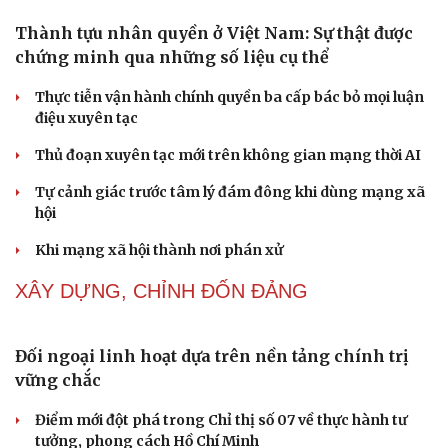
Cái giá đắt của việc tiêm silicon làm to "cậu nhỏ"
Dấu hiệu tiền mãn kinh sớm phụ nữ cần biết
Tôi bất lực khi vợ luôn mang chuyện ở rể ra làm "vũ khí"
sau mỗi lần cãi nhau
NHẬN DIỆN SỰ THẬT
Thành tựu nhân quyền ở Việt Nam: Sự thật được
chứng minh qua những số liệu cụ thể
Thực tiễn vận hành chính quyền ba cấp bác bỏ mọi luận
Cải chính
điệu xuyên tạc
Thủ đoạn xuyên tạc mới trên không gian mạng thời AI
Tự cảnh giác trước tâm lý đám đông khi dùng mạng xã
hội