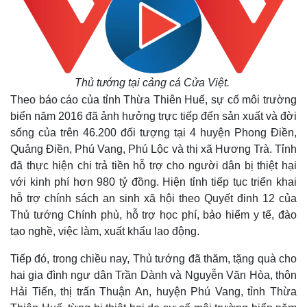
Thủ tướng tại cảng cá Cửa Việt.
Theo báo cáo của tỉnh Thừa Thiên Huế, sự cố môi trường
biển năm 2016 đã ảnh hưởng trực tiếp đến sản xuất và đời
Kinh tế
Thị trường
sống của trên 46.200 đối tượng tại 4 huyện Phong Điền,
Bất động sản
Giá vàng
Quảng Điền, Phú Vang, Phú Lộc và thị xã Hương Trà. Tỉnh
Khởi nghiệp
Tiêu dùng
Tỷ giá
đã thực hiện chi trả tiền hỗ trợ cho người dân bị thiệt hại
Chứng khoán
với kinh phí hơn 980 tỷ đồng. Hiện tỉnh tiếp tục triển khai
Giá cà phê
hỗ trợ chính sách an sinh xã hội theo Quyết đinh 12 của
Thủ tướng Chính phủ, hỗ trợ học phí, bảo hiểm y tế, đào
tạo nghề, việc làm, xuất khẩu lao động.
Tiếp đó, trong chiều nay, Thủ tướng đã thăm, tặng quà cho
hai gia đình ngư dân Trần Dành và Nguyễn Văn Hòa, thôn
Hải Tiến, thị trấn Thuận An, huyện Phú Vang, tỉnh Thừa