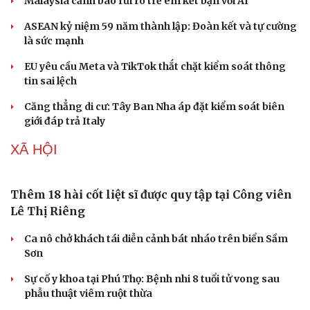
Tây Ban Nha bắt 78 đối tượng trong đường dây
buôn người và ma túy
Malaysia cảnh báo rủi ro trẻ em kết bạn với AI
ASEAN kỷ niệm 59 năm thành lập: Đoàn kết và tự cường
là sức mạnh
EU yêu cầu Meta và TikTok thắt chặt kiểm soát thông
tin sai lệch
Căng thẳng di cư: Tây Ban Nha áp đặt kiểm soát biên
giới đáp trả Italy
XÃ HỘI