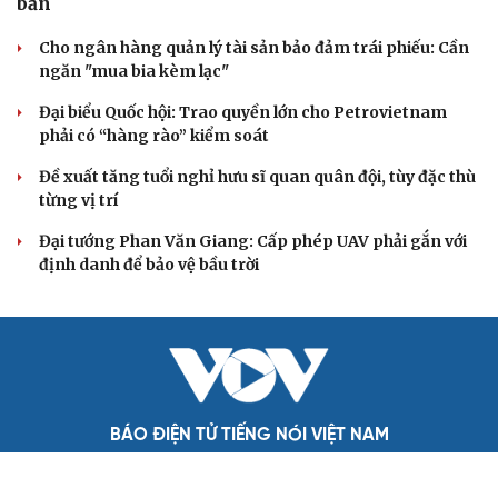
Cô giáo trẻ lấy sự tiến bộ của học sinh làm thước
đo thực hành Chỉ thị 07
Đối ngoại linh hoạt dựa trên nền tảng chính trị vững
chắc
Điểm mới đột phá trong Chỉ thị số 07 về thực hành tư
tưởng, phong cách Hồ Chí Minh
Đảng ủy các cơ quan Đảng Trung ương xây dựng phần
mềm đánh giá cán bộ theo KPI
Đồng chí Trần Cẩm Tú: Bộ chỉ số đánh giá công việc
phải đo được kết quả thực chất
QUỐC HỘI
Gỡ "điểm nghẽn", kiến tạo nguồn cầu cho xuất
bản