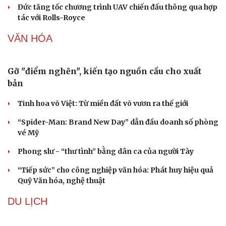
Ông Zelensky thừa nhận Ukraine có thể mất vài
năm để sản xuất tên lửa Patriot
Mỹ gấp rút tăng sản xuất vũ khí vì chiến sự Iran
Kho đạn dược và tên lửa chủ lực của Mỹ
Tham vọng robot hóa quân đội, Ukraine đau đầu với
“ma trận” 550 biến thể
Đức tăng tốc chương trình UAV chiến đấu thông qua hợp