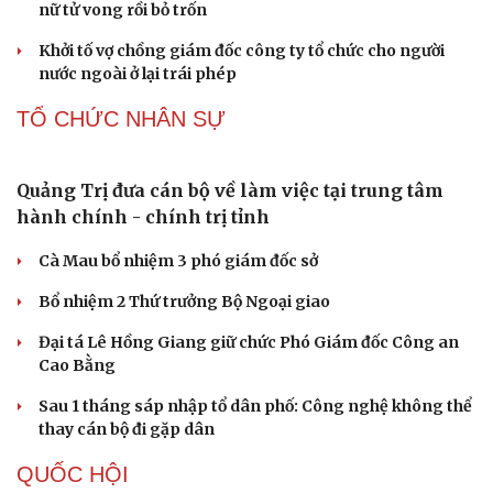
Vì sao các hãng từ bỏ pin tháo rời trên điện thoại?
Microsoft tăng tốc đầu tư hạ tầng AI tại Ấn Độ
Trung Quốc đưa vào hoạt động cơ sở điện toán AI lớn
nhất thế giới
PHÁP LUẬT
Tai nạn khiến người ngồi trên xe tổn thương
96%, nam sinh Bắc Ninh bị khởi tố
Cựu Thứ trưởng Nguyễn Bá Hoan được đưa ra xét xử
ngày 18/8
Tây Ninh cảnh báo bẫy "việc nhẹ lương cao" ở
Campuchia
Làm rõ đối tượng gây tai nạn giao thông khiến một phụ
nữ tử vong rồi bỏ trốn