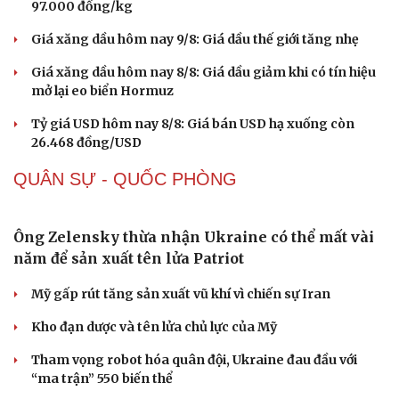
Sức khỏe
Đời sống
Dinh dưỡng - món ngon
Nhà đẹp
Cây thuốc
Blog
Sản phụ khoa
Tình yêu - Gia đình
Nhi khoa
Giá vàng hôm nay 9/8: Vàng SJC tiếp tục trụ ở mức
Nam khoa
cao
Làm đẹp - giảm cân
Phòng mạch online
Giá cà phê hôm nay 9/8: Giá cà phê trong nước ở mức
Ăn sạch sống khỏe
97.000 đồng/kg
Giá xăng dầu hôm nay 9/8: Giá dầu thế giới tăng nhẹ
Giá xăng dầu hôm nay 8/8: Giá dầu giảm khi có tín hiệu
mở lại eo biển Hormuz
Tỷ giá USD hôm nay 8/8: Giá bán USD hạ xuống còn
26.468 đồng/USD
QUÂN SỰ - QUỐC PHÒNG