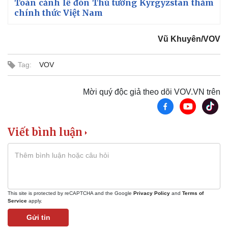
Toàn cảnh lễ đón Thủ tướng Kyrgyzstan thăm
chính thức Việt Nam
Vũ Khuyên/VOV
Tag:
VOV
Mời quý độc giả theo dõi VOV.VN trên
Viết bình luận
Pháp luật
Quân sự - Quốc phòng
This site is protected by reCAPTCHA and the Google
Privacy Policy
and
Terms of
Vụ án
Vũ khí
Service
apply.
Tin nóng
Việt Nam
Gửi tin
Tư vấn luật
Phân tích