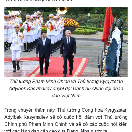
Kinh tế
Thị trường
Bất động sản
Giá vàng
Khởi nghiệp
Tiêu dùng
Tỷ giá
Chứng khoán
Giá cà phê
Thủ tướng Phạm Minh Chính và Thủ tướng Kyrgyzstan
Adylbek Kasymaliev duyệt đội Danh dự Quân đội nhân
dân Việt Nam
Trong chuyến thăm này, Thủ tướng Cộng hòa Kyrgyzstan
Adylbek Kasymaliev sẽ có cuộc hội đàm với Thủ tướng
Chính phủ Phạm Minh Chính và sẽ có các cuộc hội kiến
với các lãnh đạo cấp cao của Đảng, Nhà nước ta.