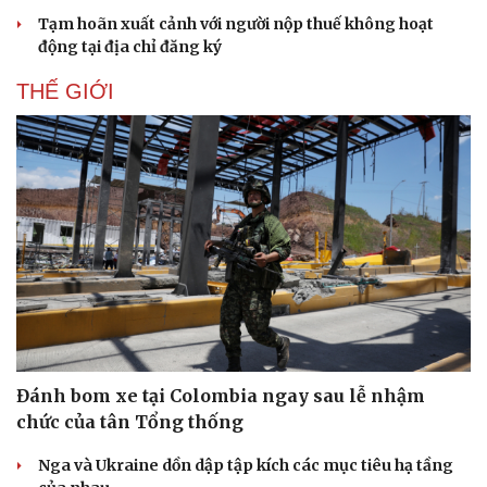
Tạm hoãn xuất cảnh với người nộp thuế không hoạt
động tại địa chỉ đăng ký
THẾ GIỚI
Doanh nghiệp
Công nghệ
Thông tin doanh nghiệp
Sành điệu
Doanh nghiệp 24h
Tin Công nghệ
Đánh bom xe tại Colombia ngay sau lễ nhậm
Doanh nhân
Trải nghiệm
chức của tân Tổng thống
Vì cộng đồng
Chuyển đổi số
Nga và Ukraine dồn dập tập kích các mục tiêu hạ tầng