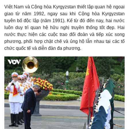
Cuộc sống đó đây
Ảnh
Việt Nam và Cộng hòa Kyrgyzstan thiết lập quan hệ ngoại
Hồ sơ
E-Magazine
giao từ năm 1992, ngay sau khi Cộng hòa Kyrgyzstan
Infographic
tuyên bố độc lập (năm 1991). Kể từ đó đến nay, hai nước
luôn duy trì quan hệ hữu nghị truyền thống tốt đẹp. Hai
nước thực hiện các cuộc trao đổi đoàn và tiếp xúc song
phương, phối hợp chặt chẽ và ủng hộ lẫn nhau tại các tổ
chức quốc tế và diễn đàn đa phương.