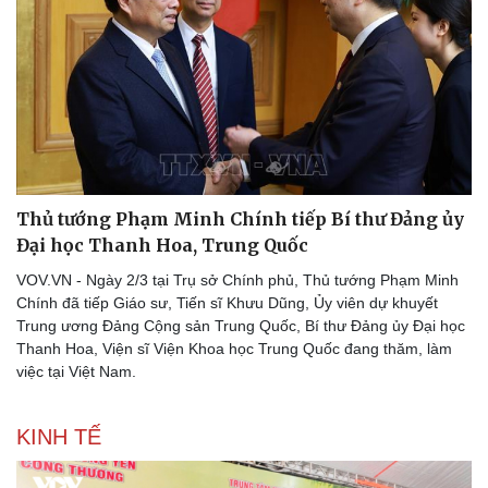
Thể thao
Ô tô - Xe máy
Bóng đá
Ô tô
Lịch thi đấu bóng đá
Xe máy
Thế giới thể thao
Tư vấn
eSports
Thủ tướng Phạm Minh Chính tiếp Bí thư Đảng ủy
Hậu trường
Đại học Thanh Hoa, Trung Quốc
VOV.VN - Ngày 2/3 tại Trụ sở Chính phủ, Thủ tướng Phạm Minh
Chính đã tiếp Giáo sư, Tiến sĩ Khưu Dũng, Ủy viên dự khuyết
Trung ương Đảng Cộng sản Trung Quốc, Bí thư Đảng ủy Đại học
Thanh Hoa, Viện sĩ Viện Khoa học Trung Quốc đang thăm, làm
việc tại Việt Nam.
KINH TẾ