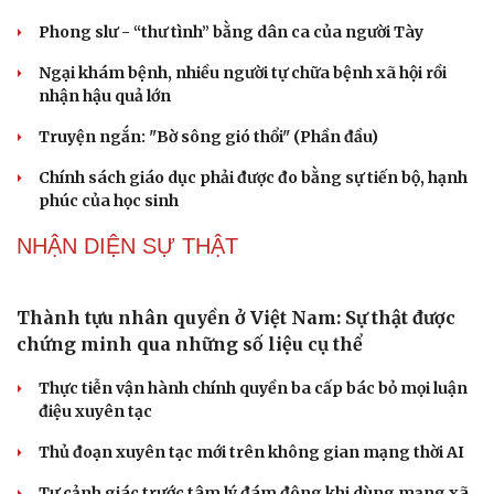
Gỡ "điểm nghẽn", kiến tạo nguồn cầu cho xuất
bản
Cho ngân hàng quản lý tài sản bảo đảm trái phiếu: Cần
ngăn "mua bia kèm lạc"
Đại biểu Quốc hội: Trao quyền lớn cho Petrovietnam
phải có “hàng rào” kiểm soát
Đề xuất tăng tuổi nghỉ hưu sĩ quan quân đội, tùy đặc thù
từng vị trí
Đại tướng Phan Văn Giang: Cấp phép UAV phải gắn với
định danh để bảo vệ bầu trời
PODCAST
Phụ nữ nên quan tâm đến sức khỏe tình dục tuổi
mãn kinh như thế nào?