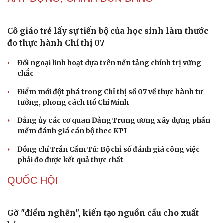
hội
Khi mạng xã hội thành nơi phán xử
NHẬN DIỆN SỰ THẬT
Thành tựu nhân quyền ở Việt Nam: Sự thật được
chứng minh qua những số liệu cụ thể
Thực tiễn vận hành chính quyền ba cấp bác bỏ mọi luận
điệu xuyên tạc
Thủ đoạn xuyên tạc mới trên không gian mạng thời AI
Tự cảnh giác trước tâm lý đám đông khi dùng mạng xã
hội
Khi mạng xã hội thành nơi phán xử
XÂY DỰNG, CHỈNH ĐỐN ĐẢNG