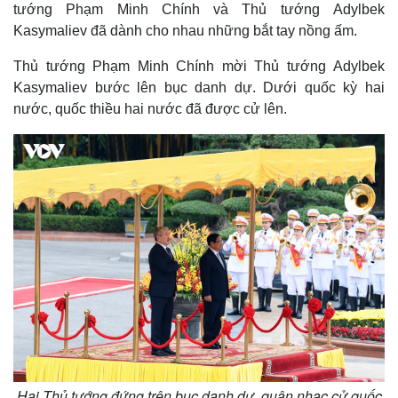
tướng Phạm Minh Chính và Thủ tướng Adylbek
3
.
a
1
Kasymaliev đã dành cho nhau những bắt tay nồng ấm.
1
%
i
Thủ tướng Phạm Minh Chính mời Thủ tướng Adylbek
n
Kasymaliev bước lên bục danh dự. Dưới quốc kỳ hai
i
nước, quốc thiều hai nước đã được cử lên.
n
g
T
i
m
e
Hai Thủ tướng đứng trên bục danh dự, quân nhạc cử quốc