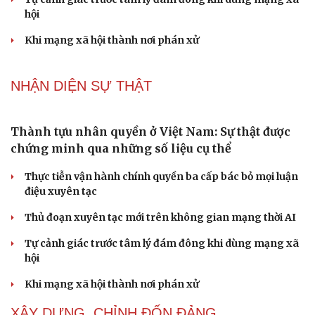
Phong slư - “thư tình” bằng dân ca của người Tày
Ngại khám bệnh, nhiều người tự chữa bệnh xã hội rồi
nhận hậu quả lớn
Truyện ngắn: "Bờ sông gió thổi" (Phần đầu)
Chính sách giáo dục phải được đo bằng sự tiến bộ, hạnh
phúc của học sinh
NHẬN DIỆN SỰ THẬT
Cải chính
Thành tựu nhân quyền ở Việt Nam: Sự thật được
chứng minh qua những số liệu cụ thể
Thực tiễn vận hành chính quyền ba cấp bác bỏ mọi luận
điệu xuyên tạc
Thủ đoạn xuyên tạc mới trên không gian mạng thời AI
Tự cảnh giác trước tâm lý đám đông khi dùng mạng xã