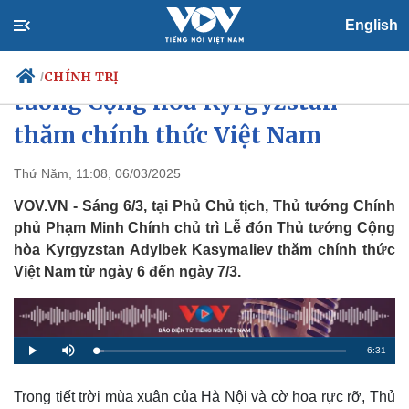
English
Thủ tướng chủ trì Lễ đón Thủ
CHÍNH TRỊ
/
tướng Cộng hòa Kyrgyzstan
thăm chính thức Việt Nam
Chính trị
Xã hội
Thứ Năm, 11:08, 06/03/2025
Đảng
Tin 24h
VOV.VN - Sáng 6/3, tại Phủ Chủ tịch, Thủ tướng Chính
Tổ chức nhân sự
Dự báo thời tiết
phủ Phạm Minh Chính chủ trì Lễ đón Thủ tướng Cộng
Quốc hội
Giáo dục
hòa Kyrgyzstan Adylbek Kasymaliev thăm chính thức
Nhận diện sự thật
Dấu ấn VOV
Việt Nam từ ngày 6 đến ngày 7/3.
Việc làm
Biển đảo
R
-
6:31
L
P
M
o
l
u
a
a
t
e
d
y
e
e
Trong tiết trời mùa xuân của Hà Nội và cờ hoa rực rỡ, Thủ
d
m
: