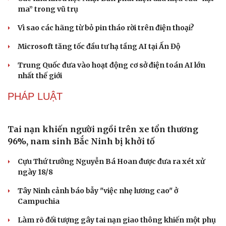
lũ
Thổ cẩm Chăm Mỹ Nghiệp: Từ ngôn ngữ văn hóa đến
sản phẩm du lịch độc đáo
Vì sao lượng khách Philippines đến Việt Nam tăng
trưởng vượt bậc?
Những hương vị đưa TP.HCM thành thiên đường ẩm
thực đường phố hàng đầu thế giới
Nối đà tăng trưởng, du lịch Vĩnh Long hấp dẫn khách
quốc tế
CÔNG NGHỆ
Giá thu cũ iPhone tăng, Apple muốn người dùng
lên đời
Các nhà khoa học Nhật Bản phát hiện dấu hiệu của “hạt
ma” trong vũ trụ