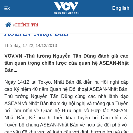
English
Thủ tướng dự Hội nghị cấp cao
CHÍNH TRỊ
/
ASEAN-Nhật Bản
Thứ Bảy, 17:22, 14/12/2013
VOV.VN -Thủ tướng Nguyễn Tấn Dũng đánh giá cao
Chính trị
Xã hội
tầm quan trọng chiến lược của quan hệ ASEAN-Nhật
Đảng
Tin 24h
Bản...
Tổ chức nhân sự
Dự báo thời tiết
Quốc hội
Giáo dục
Ngày 14/12 tại Tokyo, Nhật Bản đã diễn ra Hội nghị cấp
Nhận diện sự thật
Dấu ấn VOV
Việc làm
cao Kỷ niệm 40 năm Quan hệ Đối thoại ASEAN-Nhật Bản.
Biển đảo
Thủ tướng Nguyễn Tấn Dũng cùng các nhà lãnh đạo
ASEAN và Nhật Bản tham dự hội nghị và thông qua Tuyên
bố Tầm nhìn về Quan hệ Hữu nghị và Hợp tác ASEAN-
Nhật Bản, Kế hoạch Triển khai Tuyên bố Tầm nhìn và
Tuyên bố chung ASEAN-Nhật Bản về hợp tác đối phó với
các vấn đề khu vực và toàn cầu với định hướng lớn và các