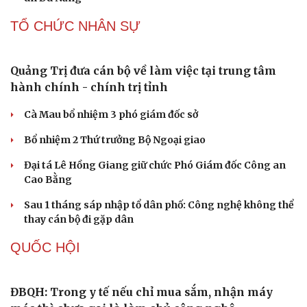
Microsoft tăng tốc đầu tư hạ tầng AI tại Ấn Độ
Trung Quốc đưa vào hoạt động cơ sở điện toán AI lớn
nhất thế giới
Meta bị buộc bồi thường 567 triệu USD vì gây hại cho trẻ
em
ChatGPT miễn phí được “cởi trói”, OpenAI thêm loạt
tính năng AI mới
Những nơi không nên đặt router Wi-Fi nếu muốn
Internet luôn ổn định
PHÁP LUẬT
Án tử hình cho tội mua bán trái phép chất ma túy
Tuyên án chung thân người mẹ sát hại con ruột để trục
lợi tiền bảo hiểm