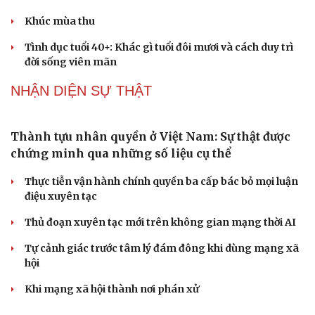
QUỐC HỘI
ĐBQH: Trong y tế nếu chỉ mua sắm, nhận máy
móc thì chưa gọi là làm chủ công nghệ
Quốc hội bàn sửa 4 luật liên quan lĩnh vực khoa học công
nghệ
Nghị quyết 66: Tư duy làm luật chuyển từ quản lý sang
kiến tạo phát triển
Không để quá trình đô thị hóa Bắc Ninh làm đứt gãy
không gian văn hóa Kinh Bắc
ĐBQH đề xuất làm rõ bản sắc kiến trúc Việt Nam trong
Luật Kiến trúc
PODCAST
Dấu hiệu tiền mãn kinh sớm phụ nữ cần biết