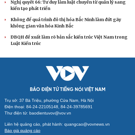
XÂY DỰNG, CHỈNH ĐỐN ĐẢNG
Điểm mới đột phá trong Chỉ thị số 07 về thực
hành tư tưởng, phong cách Hồ Chí Minh
Đảng ủy các cơ quan Đảng Trung ương xây dựng phần
mềm đánh giá cán bộ theo KPI
Đồng chí Trần Cẩm Tú: Bộ chỉ số đánh giá công việc
phải đo được kết quả thực chất
Bộ Chính trị: Giải thể hội quần chúng hoạt động kém
hiệu quả, không đúng tôn chỉ
Quy định số 207: Siết trách nhiệm đảng viên khi sử dụng
mạng xã hội
QUỐC HỘI
ĐBQH: Trong y tế nếu chỉ mua sắm, nhận máy