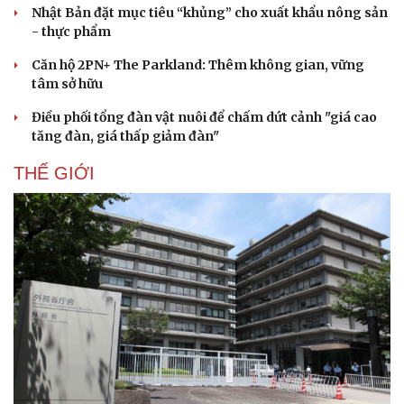
Khuôn khổ liên kết kinh tế ASEAN-Cơ hội cho
Việt Nam
Quảng Ngãi xin điều chỉnh thiết kế cầu Ia Chim 169 tỷ
đồng để gỡ vướng thi công
Nhật Bản đặt mục tiêu “khủng” cho xuất khẩu nông sản
- thực phẩm
Căn hộ 2PN+ The Parkland: Thêm không gian, vững
tâm sở hữu
Điều phối tổng đàn vật nuôi để chấm dứt cảnh "giá cao
tăng đàn, giá thấp giảm đàn"
THẾ GIỚI