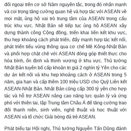
đối ngoại trên cơ sở Năm nguyên tắc, trong đó nhấn mạnh
và coi trọng tăng cường quan hệ và hợp tác với ASEAN về
mọi mặt, ủng hộ vai trò trung tâm của ASEAN trong cấu
trúc khu vực. Nhật Bản sẽ tiếp tục ủng hộ ASEAN xây
dựng thành công Cộng đồng, triển khai liên kết khu vực,
thu hẹp khoảng cách phát triển, đẩy mạnh hợp tác kết nối,
phát triển tiểu vùng thông qua cơ chế Mê Kông-Nhật Bản
và phối hợp chặt chẽ với ASEAN đóng góp thiết thực cho
hòa bình, ổn định và thịnh vượng ở khu vực. Thủ tướng
Nhật Bản tuyên bố cấp khoản trị giá 2 nghìn tỷ Yên cho các
dự án kết nối và khu hẹp khoảng cách ở ASEAN trong 5
năm, gia hạn và cấp thêm 100 triệu USD cho Quỹ Liên kết
ASEAN-Nhật Bản. Nhật Bản cũng cấp 300 tỷ yên cho hợp
tác và hỗ trợ ASEAN nâng cao năng lực quản lý và ứng
phó với thiên tai, lập Trung tâm Châu Á để tăng cường trao
đổi thanh niên, sinh viên, nghệ thuật và học thuật với
ASEAN và tổ chức Giải bóng đá trẻ ASEAN.
Phát biểu tại Hội nghị, Thủ tướng Nguyễn Tấn Dũng đánh