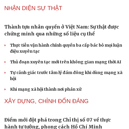
Tôi bất lực khi vợ luôn mang chuyện ở rể ra làm "vũ khí"
sau mỗi lần cãi nhau
Hoa sữa
Khúc mùa thu
Tình dục tuổi 40+: Khác gì tuổi đôi mươi và cách duy trì
đời sống viên mãn
NHẬN DIỆN SỰ THẬT
Thành tựu nhân quyền ở Việt Nam: Sự thật được
chứng minh qua những số liệu cụ thể
Thực tiễn vận hành chính quyền ba cấp bác bỏ mọi luận
điệu xuyên tạc
Thủ đoạn xuyên tạc mới trên không gian mạng thời AI