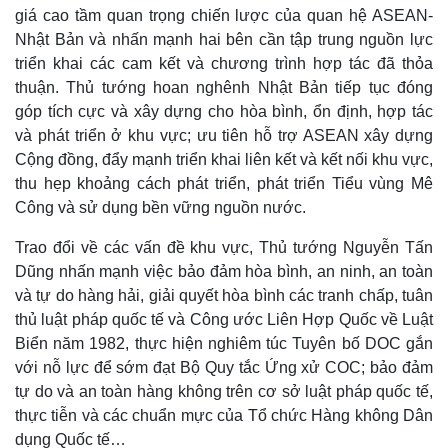
giá cao tầm quan trọng chiến lược của quan hệ ASEAN-
Nhật Bản và nhấn mạnh hai bên cần tập trung nguồn lực
triển khai các cam kết và chương trình hợp tác đã thỏa
thuận. Thủ tướng hoan nghênh Nhật Bản tiếp tục đóng
góp tích cực và xây dựng cho hòa bình, ổn định, hợp tác
và phát triển ở khu vực; ưu tiên hỗ trợ ASEAN xây dựng
Cộng đồng, đẩy mạnh triển khai liên kết và kết nối khu vực,
thu hẹp khoảng cách phát triển, phát triển Tiểu vùng Mê
Công và sử dụng bền vững nguồn nước.
Kinh tế
Thị trường
Trao đổi về các vấn đề khu vực, Thủ tướng Nguyễn Tấn
Bất động sản
Giá vàng
Dũng nhấn mạnh việc bảo đảm hòa bình, an ninh, an toàn
Khởi nghiệp
Tiêu dùng
và tự do hàng hải, giải quyết hòa bình các tranh chấp, tuân
Tỷ giá
Chứng khoán
thủ luật pháp quốc tế và Công ước Liên Hợp Quốc về Luật
Giá cà phê
Biển năm 1982, thực hiện nghiêm túc Tuyên bố DOC gắn
với nỗ lực để sớm đạt Bộ Quy tắc Ứng xử COC; bảo đảm
tự do và an toàn hàng không trên cơ sở luật pháp quốc tế,
thực tiễn và các chuẩn mực của Tổ chức Hàng không Dân
dụng Quốc tế…