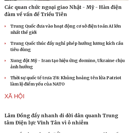
Doanh nghiệp
Công nghệ
Thông tin doanh nghiệp
Sành điệu
Doanh nghiệp 24h
Tin Công nghệ
Doanh nhân
Trải nghiệm
Vì cộng đồng
Chuyển đổi số
Các quan chức ngoại giao Nhật - Mỹ - Hàn điện
đàm về vấn đề Triều Tiên
Trung Quốc đưa vào hoạt động cơ sở điện toán AI lớn
nhất thế giới
Trung Quốc thúc đẩy nghỉ phép hưởng lương kích cầu
tiêu dùng
Xung đột Mỹ - Iran tạo hiệu ứng domino, Ukraine chịu
ảnh hưởng
Thời sự quốc tế trưa 7/8: Khủng hoảng tên lửa Patriot
làm lộ điểm yếu của NATO
XÃ HỘI