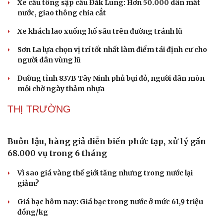
Lâm Đồng đẩy nhanh di dời dân quanh Trung
tâm Điện lực Vĩnh Tân vì ô nhiễm
Xe cẩu tông sập cầu Đắk Lung: Hơn 50.000 dân mất
nước, giao thông chia cắt
Xe khách lao xuống hố sâu trên đường tránh lũ
Sơn La lựa chọn vị trí tốt nhất làm điểm tái định cư cho