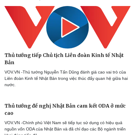
Thủ tướng tiếp Chủ tịch Liên đoàn Kinh tế Nhật
Bản
Thể thao
Ô tô - Xe máy
VOV.VN -Thủ tướng Nguyễn Tấn Dũng đánh giá cao vai trò của
Bóng đá
Ô tô
Liên đoàn Kinh tế Nhật Bản trong việc thúc đẩy quan hệ giữa hai
Lịch thi đấu bóng đá
Xe máy
nước.
Thế giới thể thao
Tư vấn
eSports
Hậu trường