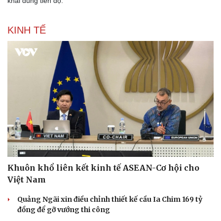
Thủ tướng đề nghị Nhật Bản cam kết ODA ở mức
cao
VOV.VN -Chính phủ Việt Nam sẽ tiếp tục sử dụng có hiệu quả
nguồn vốn ODA của Nhật Bản và đã chỉ đạo các Bộ ngành triển
khai đúng tiến độ.
KINH TẾ