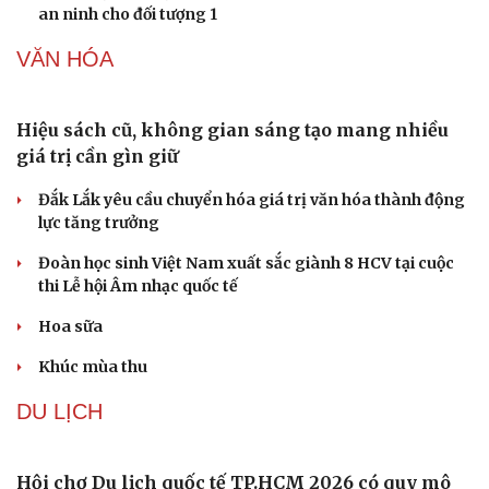
Vì sao giá vàng thế giới tăng nhưng trong nước lại
giảm?
Giá bạc hôm nay: Giá bạc trong nước ở mức 61,9 triệu
đồng/kg
Quảng Ninh chấm dứt hoạt động các cơ sở giết mổ nhỏ lẻ
trước ngày 31/10/2026
Giá vàng hôm nay 7/8: Vàng trong nước có giá 139,2-
142,2 triệu đồng/lượng
QUÂN SỰ - QUỐC PHÒNG
Lâm Đồng lập đơn vị chuyên trách tìm kiếm, quy
tập hài cốt liệt sĩ
Mỹ duy trì sức mạnh tiêm kích F-22 tại Trung Đông
bằng “mạch máu” KC-135
Khủng hoảng tên lửa Patriot đẩy NATO vào thế lưỡng
nan chiến lược