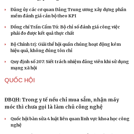
Tự cảnh giác trước tâm lý đám đông khi dùng mạng xã
hội
Khi mạng xã hội thành nơi phán xử
Cải chính
NHẬN DIỆN SỰ THẬT
Thành tựu nhân quyền ở Việt Nam: Sự thật được
chứng minh qua những số liệu cụ thể
Thực tiễn vận hành chính quyền ba cấp bác bỏ mọi luận
điệu xuyên tạc
Thủ đoạn xuyên tạc mới trên không gian mạng thời AI
Tự cảnh giác trước tâm lý đám đông khi dùng mạng xã
hội
Khi mạng xã hội thành nơi phán xử