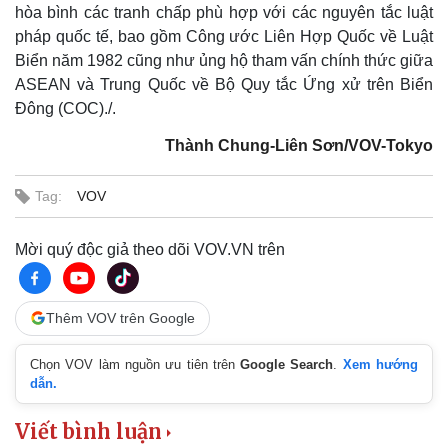
hòa bình các tranh chấp phù hợp với các nguyên tắc luật
Pháp luật
Quân sự - Quốc phòng
pháp quốc tế, bao gồm Công ước Liên Hợp Quốc về Luật
Vụ án
Vũ khí
Biển năm 1982 cũng như ủng hộ tham vấn chính thức giữa
Tin nóng
Việt Nam
ASEAN và Trung Quốc về Bộ Quy tắc Ứng xử trên Biển
Tư vấn luật
Phân tích
Đông (COC)./.
Thành Chung-Liên Sơn/VOV-Tokyo
Tag:
VOV
Mời quý độc giả theo dõi VOV.VN trên
Thêm VOV trên Google
Chọn VOV làm nguồn ưu tiên trên
Google Search
.
Xem hướng
dẫn.
Viết bình luận