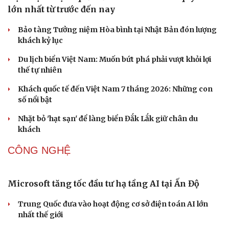
Mỹ bác thông tin thiếu hụt đạn dược sau nhiều tháng
giao tranh với Iran
Phê duyệt Kế hoạch bồi dưỡng kiến thức quốc phòng và
an ninh cho đối tượng 1
VĂN HÓA
Hiệu sách cũ, không gian sáng tạo mang nhiều
giá trị cần gìn giữ
Đắk Lắk yêu cầu chuyển hóa giá trị văn hóa thành động
lực tăng trưởng
Đoàn học sinh Việt Nam xuất sắc giành 8 HCV tại cuộc
thi Lễ hội Âm nhạc quốc tế
Hoa sữa
Khúc mùa thu