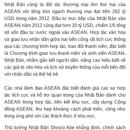
Thế giới
Multimedia
Nhật Bản cũng là đối tác thương mại lớn thứ hai của
Quan sát
Video
ASEAN với tổng kim ngạch thương mại đạt trên 262 tỷ
Cuộc sống đó đây
Ảnh
USD trong năm 2012. Đầu tư trực tiếp của Nhật Bản vào
Hồ sơ
E-Magazine
ASEAN năm 2012 cũng đạt hơn 20 tỷ USD, chiếm 1/5 tổng
Infographic
số vốn đầu tư nước ngoài vào ASEAN. Hợp tác văn hóa
và giao lưu nhân dân giữa hai bên cũng rất tích cực thông
qua các chương trình hợp tác, trao đổi thanh niên, đặc biệt
là Chương trình giao lưu thanh niên và sinh viên ASEAN-
Nhật Bản, nhằm gắn kết người dân, nâng cao hiểu biết về
các giá trị văn hóa và lịch sử truyền thống của mỗi bên đối
với nhân dân và thế hệ trẻ.
Các nhà lãnh đạo ASEAN đặc biệt đánh giá cao sự hợp
tác tích cực và hỗ trợ quan trọng của Nhật Bản dành cho
ASEAN trong hợp tác, liên kết khu vực, xây dựng Cộng
đồng ASEAN, thu hẹp khoảng cách phát triển, cũng như
trong ứng phó với các thách thức ở khu vực.
Thủ tướng Nhật Bản Shinzo Abe khẳng định, chính sách