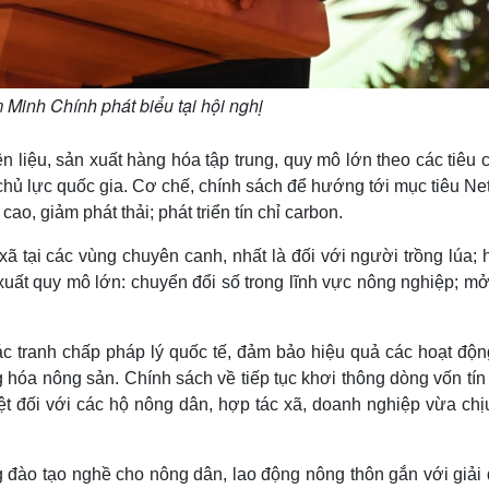
Minh Chính phát biểu tại hội nghị
liệu, sản xuất hàng hóa tập trung, quy mô lớn theo các tiêu 
hủ lực quốc gia. Cơ chế, chính sách để hướng tới mục tiêu Ne
cao, giảm phát thải; phát triển tín chỉ carbon.
ã tại các vùng chuyên canh, nhất là đối với người trồng lúa; 
n xuất quy mô lớn: chuyển đổi số trong lĩnh vực nông nghiệp; m
ác tranh chấp pháp lý quốc tế, đảm bảo hiệu quả các hoạt độn
g hóa nông sản. Chính sách về tiếp tục khơi thông dòng vốn tí
iệt đối với các hộ nông dân, hợp tác xã, doanh nghiệp vừa chị
 đào tạo nghề cho nông dân, lao động nông thôn gắn với giải 