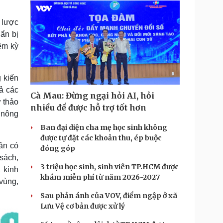
 lược
uẩn bị
ệm kỳ
g kiến
ả các
Cà Mau: Đừng ngại hỏi AI, hỏi
 thảo
nhiều để được hỗ trợ tốt hơn
 nông
Ban đại diện cha mẹ học sinh không
được tự đặt các khoản thu, ép buộc
cần có
đóng góp
sách,
3 triệu học sinh, sinh viên TP.HCM được
 kinh
khám miễn phí từ năm 2026-2027
 vùng,
Sau phản ánh của VOV, điểm ngập ở xã
Lưu Vệ cơ bản được xử lý