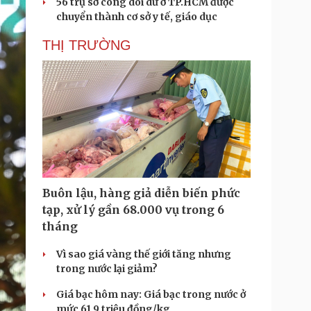
56 trụ sở công dôi dư ở TP.HCM được
chuyển thành cơ sở y tế, giáo dục
THỊ TRƯỜNG
Buôn lậu, hàng giả diễn biến phức
tạp, xử lý gần 68.000 vụ trong 6
tháng
Vì sao giá vàng thế giới tăng nhưng
trong nước lại giảm?
Giá bạc hôm nay: Giá bạc trong nước ở
mức 61,9 triệu đồng/kg