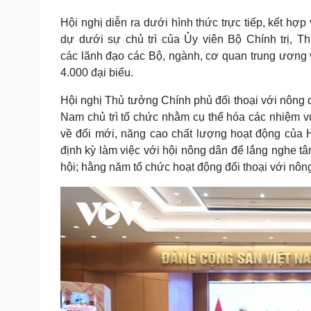
Tin nóng
Việt Nam
Hội nghị diễn ra dưới hình thức trực tiếp, kết hợp
Tư vấn luật
Phân tích
dự dưới sự chủ trì của Ủy viên Bộ Chính trị, 
các lãnh đạo các Bộ, ngành, cơ quan trung ương 
4.000 đại biểu.
Sức khỏe
Đời sống
Dinh dưỡng - món ngon
Nhà đẹp
Hội nghị Thủ tưởng Chính phủ đối thoại với nông
Cây thuốc
Blog
Nam chủ trì tổ chức nhằm cụ thể hóa các nhiệm v
Sản phụ khoa
Tình yêu - Gia đình
về đổi mới, năng cao chất lượng hoạt động của 
Nhi khoa
định kỳ làm việc với hội nông dân để lắng nghe t
Nam khoa
hội; hằng năm tổ chức hoạt động đối thoại với nôn
Làm đẹp - giảm cân
Phòng mạch online
Ăn sạch sống khỏe
Cải chính