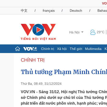
VO
中文
/
français
/
Deutsch
/
Bahas
29°C
Hà Nội
Chính trị
Xã hội
Thế giới
Multimedia
K
Chính trị
Xã hội
CHÍNH TRỊ
Đảng
Tin 24h
Thủ tướng Phạm Minh Chính 
Tổ chức nhân sự
Dự báo thời tiết
Quốc hội
Giáo dục
Nhận diện sự thật
Dấu ấn VOV
Thứ Ba, 08:49, 31/12/2024
Việc làm
Biển đảo
VOV.VN - Sáng 31/12, Hội nghị Thủ tướng Chính
sở Chính phủ dưới sự chủ trì của Thủ tướng 
Pháp luật
Quân sự - Quốc phòng
phát triển đất nước phồn vinh, hạnh phúc; vữn
Vụ án
Vũ khí