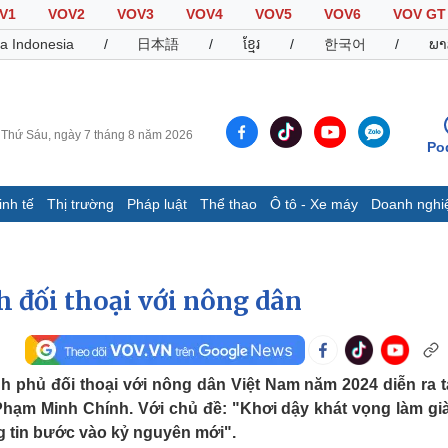
V1
VOV2
VOV3
VOV4
VOV5
VOV6
VOV GT
a Indonesia
/
日本語
/
ខ្មែរ
/
한국어
/
ພາ
Thứ Sáu, ngày 7 tháng 8 năm 2026
Po
inh tế
Thị trường
Pháp luật
Thể thao
Ô tô - Xe máy
Doanh nghi
Thế giới
Multimedia
K
Quan sát
Video
B
đối thoại với nông dân
Cuộc sống đó đây
Ảnh
K
Hồ sơ
E-Magazine
Infographic
 phủ đối thoại với nông dân Việt Nam năm 2024 diễn ra tạ
Phạm Minh Chính. Với chủ đề: "Khơi dậy khát vọng làm gi
Thể thao
Ô tô - Xe máy
D
g tin bước vào kỷ nguyên mới".
Bóng đá
Ô tô
T