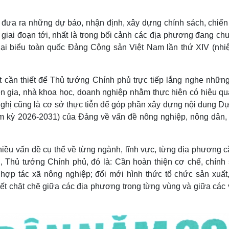
đó đưa ra những dự báo, nhận định, xây dựng chính sách, chiến
 giai đoạn tới, nhất là trong bối cảnh các địa phương đang ch
 Đại biểu toàn quốc Đảng Cộng sản Việt Nam lần thứ XIV (nhi
ất cần thiết để Thủ tướng Chính phủ trực tiếp lắng nghe nhữn
ên gia, nhà khoa học, doanh nghiệp nhằm thực hiện có hiệu qu
ghị cũng là cơ sở thực tiễn để góp phần xây dựng nội dung Dự
hiệm kỳ 2026-2031) của Đảng về vấn đề nông nghiệp, nông dân,
nhiều vấn đề cụ thể về từng ngành, lĩnh vực, từng địa phương 
, Thủ tướng Chính phủ, đó là: Cần hoàn thiện cơ chế, chính 
 hợp tác xã nông nghiệp; đổi mới hình thức tổ chức sản xuất,
n kết chặt chẽ giữa các địa phương trong từng vùng và giữa các