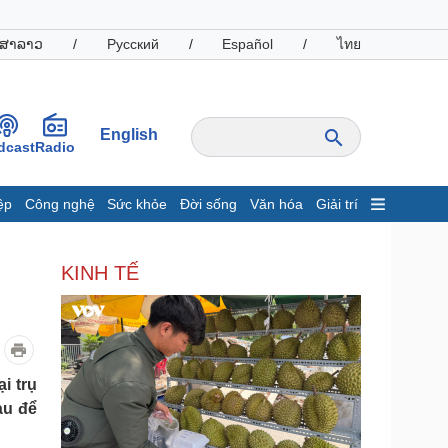
ສາລາວ
/
Русский
/
Español
/
ไทย
English
dcast
Radio
ệp
Công nghệ
Sức khỏe
Đời sống
Văn hóa
Giải trí
inh tế
Thị trường
KINH TẾ
ất động sản
Giá vàng
hởi nghiệp
Tiêu dùng
Tỷ giá
Chứng khoán
Giá cà phê
i trụ
àu để
oanh nghiệp
Công nghệ
hông tin doanh nghiệp
Sành điệu