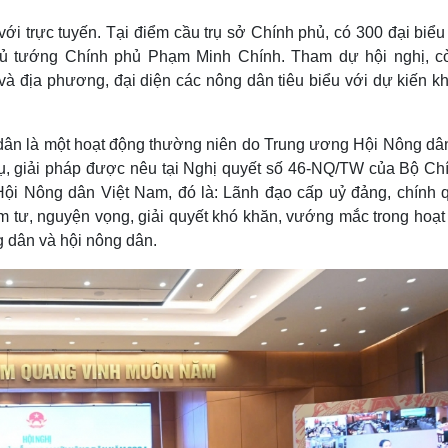
Lịch thi đấu bóng đá
Xe máy
 với trực tuyến. Tại điểm cầu trụ sở Chính phủ, có 300 đại biể
Thế giới thể thao
Tư vấn
eSports
V
Thủ tướng Chính phủ Phạm Minh Chính. Tham dự hội nghị, c
Hậu trường
và địa phương, đại diện các nông dân tiêu biểu với dự kiến k
Văn hóa
Giải trí
D
Sân khấu - Điện ảnh
Nghệ sĩ
 dân là một hoạt động thường niên do Trung ương Hội Nông dân
Văn học
Thời trang
ụ, giải pháp được nêu tại Nghị quyết số 46-NQ/TW của Bộ Chín
Âm nhạc
Sao Việt
c
Hội Nông dân Việt Nam, đó là: Lãnh đạo cấp uỷ đảng, chính 
Di sản
âm tư, nguyện vọng, giải quyết khó khăn, vướng mắc trong hoạt
g dân và hội nông dân.