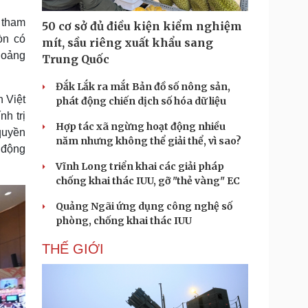
Doanh nghiệp 24h
Tin Công nghệ
u tham
Doanh nhân
Trải nghiệm
50 cơ sở đủ điều kiện kiểm nghiệm
ì cộng đồng
Chuyển đổi số
òn có
mít, sầu riêng xuất khẩu sang
hoảng
Trung Quốc
u lịch
Podcast
Đắk Lắk ra mắt Bản đồ số nông sản,
Tư vấn
Câu chuyện thời sự
 Việt
phát động chiến dịch số hóa dữ liệu
Săn Tour
Đọc truyện đêm khuya
h trị
heck-in
Cửa sổ tình yêu
Hợp tác xã ngừng hoạt động nhiều
quyền
Kể chuyện cho bé
năm nhưng không thể giải thể, vì sao?
 động
Hạt giống tâm hồn
Vĩnh Long triển khai các giải pháp
chống khai thác IUU, gỡ "thẻ vàng" EC
Quảng Ngãi ứng dụng công nghệ số
phòng, chống khai thác IUU
THẾ GIỚI