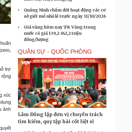
Quảng Ninh chấm dứt hoạt động các cơ
sở giết mổ nhỏ lẻ trước ngày 31/10/2026
Giá vàng hôm nay 7/8: Vàng trong
nước có giá 139,2-142,2 triệu
đồng/lượng
chuẩn
tzero,
QUÂN SỰ - QUỐC PHÒNG
hỗ trợ
ở rộng
g xúc
n dụng
u ảnh
Lâm Đồng lập đơn vị chuyên trách
tìm kiếm, quy tập hài cốt liệt sĩ
quyết