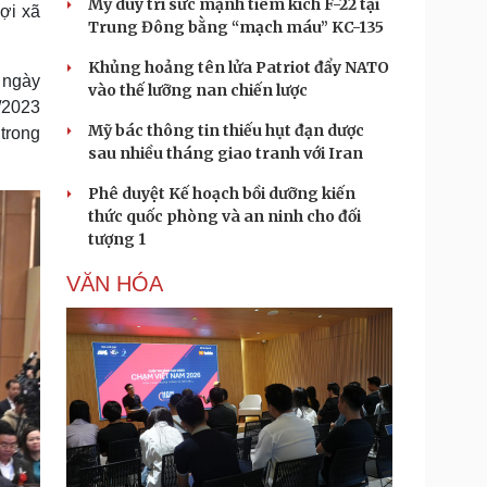
Mỹ duy trì sức mạnh tiêm kích F-22 tại
ợi xã
Trung Đông bằng “mạch máu” KC-135
Khủng hoảng tên lửa Patriot đẩy NATO
 ngày
vào thế lưỡng nan chiến lược
/2023
Mỹ bác thông tin thiếu hụt đạn dược
trong
sau nhiều tháng giao tranh với Iran
Phê duyệt Kế hoạch bồi dưỡng kiến
thức quốc phòng và an ninh cho đối
tượng 1
VĂN HÓA