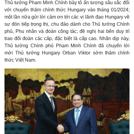
Thủ tướng Phạm Minh Chính bày tỏ ấn tượng sâu sắc đối
với chuyến thăm chính thức Hungary vào tháng 01/2024;
một lần nữa gửi lời cảm ơn tới các vị lãnh đạo Hungary về
sự đón tiếp trọng thị, chu đáo dành cho Thủ tướng Chính
phủ, Phu nhân và đoàn công tác; đề nghị hai bên duy trì
trao đổi đoàn các cấp, đặc biệt là cấp cao. Nhân dịp này,
Thủ tướng Chính phủ Phạm Minh Chính đã chuyển lời
mời Thủ tướng Hungary Orban Viktor sớm thăm chính
thức Việt Nam.
Thế giới
Multimedia
Quan sát
Video
Cuộc sống đó đây
Ảnh
Hồ sơ
E-Magazine
Infographic