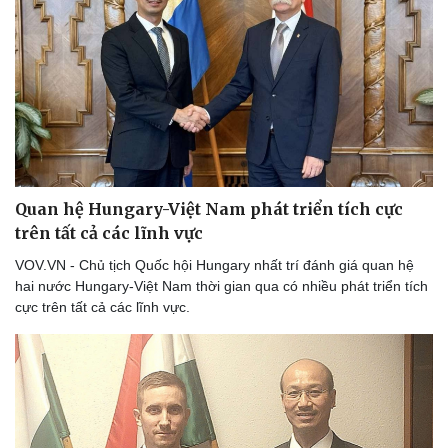
Văn hóa
Giải trí
Sân khấu - Điện ảnh
Nghệ sĩ
Văn học
Thời trang
Âm nhạc
Sao Việt
Di sản
Quan hệ Hungary-Việt Nam phát triển tích cực
trên tất cả các lĩnh vực
VOV.VN - Chủ tịch Quốc hội Hungary nhất trí đánh giá quan hệ
hai nước Hungary-Việt Nam thời gian qua có nhiều phát triển tích
cực trên tất cả các lĩnh vực.