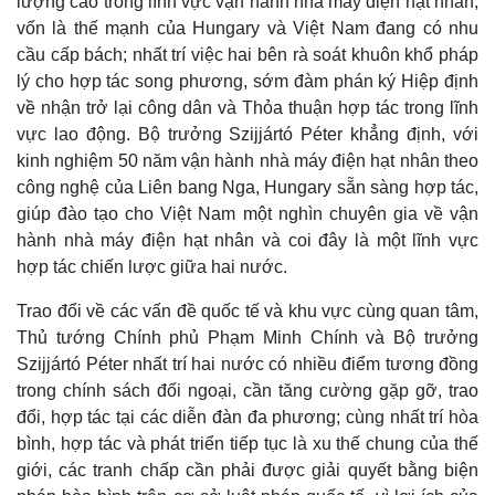
lượng cao trong lĩnh vực vận hành nhà máy điện hạt nhân,
vốn là thế mạnh của Hungary và Việt Nam đang có nhu
cầu cấp bách; nhất trí việc hai bên rà soát khuôn khổ pháp
lý cho hợp tác song phương, sớm đàm phán ký Hiệp định
về nhận trở lại công dân và Thỏa thuận hợp tác trong lĩnh
vực lao động. Bộ trưởng Szijjártó Péter khẳng định, với
kinh nghiệm 50 năm vận hành nhà máy điện hạt nhân theo
công nghệ của Liên bang Nga, Hungary sẵn sàng hợp tác,
giúp đào tạo cho Việt Nam một nghìn chuyên gia về vận
hành nhà máy điện hạt nhân và coi đây là một lĩnh vực
hợp tác chiến lược giữa hai nước.
Trao đổi về các vấn đề quốc tế và khu vực cùng quan tâm,
Thủ tướng Chính phủ Phạm Minh Chính và Bộ trưởng
Szijjártó Péter nhất trí hai nước có nhiều điểm tương đồng
Thể thao
Ô tô - Xe máy
trong chính sách đối ngoại, cần tăng cường gặp gỡ, trao
Bóng đá
Ô tô
đổi, hợp tác tại các diễn đàn đa phương; cùng nhất trí hòa
Lịch thi đấu bóng đá
Xe máy
bình, hợp tác và phát triển tiếp tục là xu thế chung của thế
Thế giới thể thao
Tư vấn
giới, các tranh chấp cần phải được giải quyết bằng biện
eSports