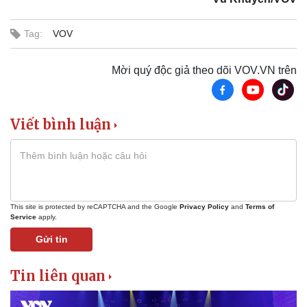
Doanh nhân
Trải nghiệm
Vì cộng đồng
Chuyển đổi số
Tag:
VOV
Mời quý độc giả theo dõi VOV.VN trên
Viết bình luận
This site is protected by reCAPTCHA and the Google
Privacy Policy
and
Terms of
Service
apply.
Gửi tin
Tin liên quan
Sức khỏe
Đời sống
Dinh dưỡng - món ngon
Nhà đẹp