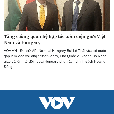
Du lịch
Podcast
Tư vấn
Câu chuyện thời sự
Tăng cường quan hệ hợp tác toàn diện giữa Việt
Săn Tour
Đọc truyện đêm khuya
Nam và Hungary
check-in
Cửa sổ tình yêu
Kể chuyện cho bé
VOV.VN - Đại sứ Việt Nam tại Hungary Bùi Lê Thái vừa có cuộc
Hạt giống tâm hồn
gặp làm việc với ông Stifter Adam, Phó Quốc vụ khanh Bộ Ngoại
giao và Kinh tế đối ngoại Hungary phụ trách chính sách Hướng
Đông.