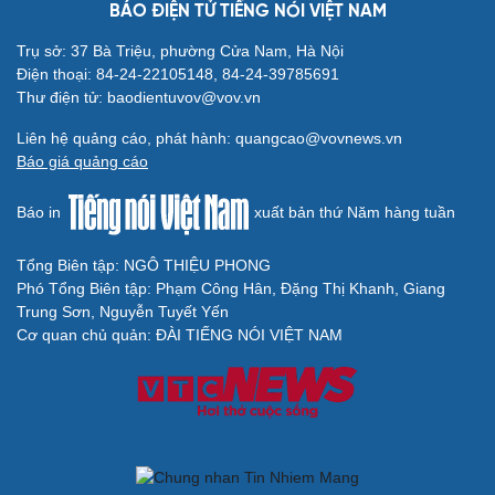
BÁO ĐIỆN TỬ TIẾNG NÓI VIỆT NAM
Trụ sở: 37 Bà Triệu, phường Cửa Nam, Hà Nội
Điện thoại: 84-24-22105148, 84-24-39785691
Thư điện tử: baodientuvov@vov.vn
Liên hệ quảng cáo, phát hành: quangcao@vovnews.vn
Báo giá quảng cáo
Cải chính
Báo in
xuất bản thứ Năm hàng tuần
Tổng Biên tập: NGÔ THIỆU PHONG
Phó Tổng Biên tập: Phạm Công Hân, Đặng Thị Khanh, Giang
Trung Sơn, Nguyễn Tuyết Yến
Cơ quan chủ quản: ĐÀI TIẾNG NÓI VIỆT NAM