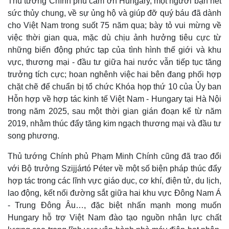
Thủ tướng Chính phủ cảm ơn Hungary, một người bạn hết
sức thủy chung, về sự ủng hộ và giúp đỡ quý báu đã dành
cho Việt Nam trong suốt 75 năm qua; bày tỏ vui mừng về
việc thời gian qua, mặc dù chịu ảnh hưởng tiêu cực từ
những biến động phức tạp của tình hình thế giới và khu
vực, thương mại - đầu tư giữa hai nước vẫn tiếp tục tăng
trưởng tích cực; hoan nghênh việc hai bên đang phối hợp
chặt chẽ để chuẩn bị tổ chức Khóa họp thứ 10 của Ủy ban
Hỗn hợp về hợp tác kinh tế Việt Nam - Hungary tại Hà Nội
trong năm 2025, sau một thời gian gián đoạn kể từ năm
2019, nhằm thúc đẩy tăng kim ngạch thương mại và đầu tư
song phương.
Thủ tướng Chính phủ Phạm Minh Chính cũng đã trao đổi
với Bộ trưởng Szijjártó Péter về một số biện pháp thúc đẩy
Pháp luật
Quân sự - Quốc phòng
hợp tác trong các lĩnh vực giáo dục, cơ khí, điện tử, du lịch,
Vụ án
Vũ khí
lao động, kết nối đường sắt giữa hai khu vực Đông Nam Á
Tin nóng
Việt Nam
- Trung Đông Âu…, đặc biệt nhấn mạnh mong muốn
Tư vấn luật
Phân tích
Hungary hỗ trợ Việt Nam đào tạo nguồn nhân lực chất