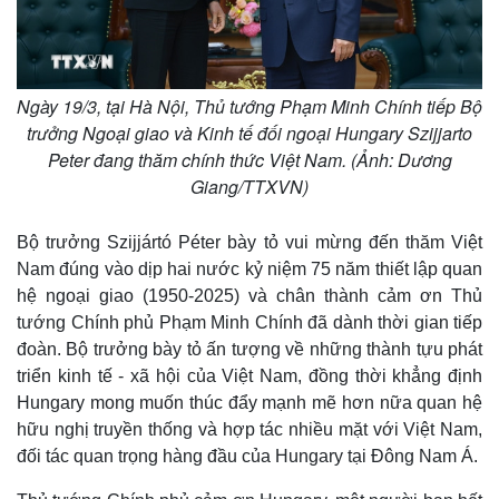
Ngày 19/3, tại Hà Nội, Thủ tướng Phạm Minh Chính tiếp Bộ
trưởng Ngoại giao và Kinh tế đối ngoại Hungary Szijjarto
Peter đang thăm chính thức Việt Nam. (Ảnh: Dương
Giang/TTXVN)
Bộ trưởng Szijjártó Péter bày tỏ vui mừng đến thăm Việt
Nam đúng vào dịp hai nước kỷ niệm 75 năm thiết lập quan
hệ ngoại giao (1950-2025) và chân thành cảm ơn Thủ
Kinh tế
Thị trường
tướng Chính phủ Phạm Minh Chính đã dành thời gian tiếp
Bất động sản
Giá vàng
đoàn. Bộ trưởng bày tỏ ấn tượng về những thành tựu phát
Khởi nghiệp
Tiêu dùng
triển kinh tế - xã hội của Việt Nam, đồng thời khẳng định
Tỷ giá
Hungary mong muốn thúc đẩy mạnh mẽ hơn nữa quan hệ
Chứng khoán
hữu nghị truyền thống và hợp tác nhiều mặt với Việt Nam,
Giá cà phê
đối tác quan trọng hàng đầu của Hungary tại Đông Nam Á.