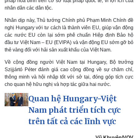
pháp hòa bình trên cơ sở luật pháp quốc tế, vì lợi ích của
Hậu trường
nhân dân các dân tộc.
Nhân dịp này, Thủ tướng Chính phủ Phạm Minh Chính đề
nghị Hungary với tư cách là thành viên EU, giúp vận động
các nước EU còn lại sớm phê chuẩn Hiệp định Bảo hộ
đầu tư Việt Nam – EU (EVIPA) và vận động EU sớm gỡ bỏ
thẻ vàng đối với hải sản xuất khẩu của Việt Nam.
Về cộng đồng người Việt Nam tại Hungary, Bộ trưởng
Szijjártó Péter đánh giá cao cộng đồng về sự chăm chỉ,
thông minh và hội nhập tốt với sở tại, đóng góp tích cực
cho quan hệ hữu nghị và hợp tác giữa hai nước.
Quan hệ Hungary-Việt
Nam phát triển tích cực
trên tất cả các lĩnh vực
Doanh nghiệp
Công nghệ
Thông tin doanh nghiệp
Sành điệu
Doanh nghiệp 24h
Tin Công nghệ
Vũ Khuyên/VOV