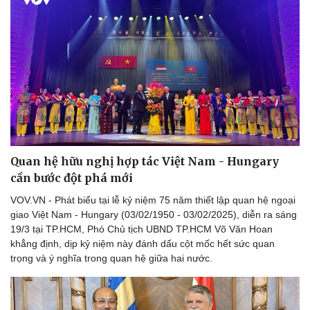
Cây thuốc
Blog
Sản phụ khoa
Tình yêu - Gia đình
Nhi khoa
Nam khoa
Làm đẹp - giảm cân
Phòng mạch online
Ăn sạch sống khỏe
Quan hệ hữu nghị hợp tác Việt Nam - Hungary
cần bước đột phá mới
VOV.VN - Phát biểu tại lễ kỷ niệm 75 năm thiết lập quan hệ ngoại
giao Việt Nam - Hungary (03/02/1950 - 03/02/2025), diễn ra sáng
19/3 tại TP.HCM, Phó Chủ tịch UBND TP.HCM Võ Văn Hoan
khẳng định, dịp kỷ niệm này đánh dấu cột mốc hết sức quan
trọng và ý nghĩa trong quan hệ giữa hai nước.