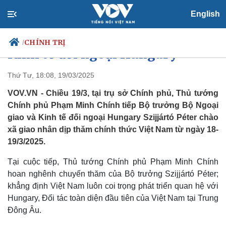
Thủ tướng Phạm Minh Chính
English
tiếp Bộ trưởng Ngoại giao và
CHÍNH TRỊ
/
Kinh tế đối ngoại Hungary
Thứ Tư, 18:08, 19/03/2025
VOV.VN - Chiều 19/3, tại trụ sở Chính phủ, Thủ tướng
Chính trị
Xã hội
Chính phủ Phạm Minh Chính tiếp Bộ trưởng Bộ Ngoại
Đảng
Tin 24h
giao và Kinh tế đối ngoại Hungary Szijjártó Péter chào
Tổ chức nhân sự
Dự báo thời tiết
xã giao nhân dịp thăm chính thức Việt Nam từ ngày 18-
Quốc hội
Giáo dục
Nhận diện sự thật
Dấu ấn VOV
19/3/2025.
Việc làm
Tại cuộc tiếp, Thủ tướng Chính phủ Phạm Minh Chính
Biển đảo
hoan nghênh chuyến thăm của Bộ trưởng Szijjártó Péter;
khẳng định Việt Nam luôn coi trọng phát triển quan hệ với
Hungary, Đối tác toàn diện đầu tiên của Việt Nam tại Trung
Đông Âu.