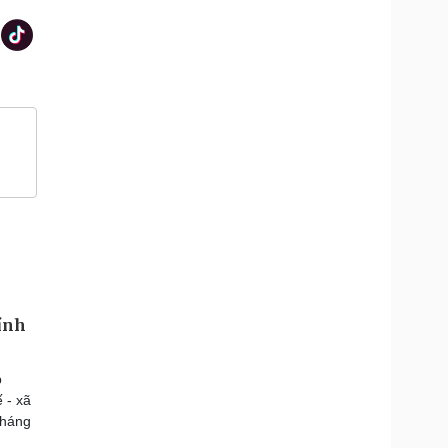
ính
p
 - xã
tháng