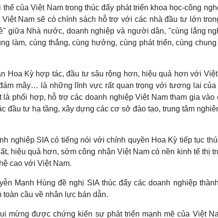
i thế của Việt Nam trong thúc đẩy phát triển khoa học-công ngh
Việt Nam sẽ có chính sách hỗ trợ với các nhà đầu tư lớn tron
ia sẻ" giữa Nhà nước, doanh nghiệp và người dân, "cùng lắng n
ùng làm, cùng thắng, cùng hưởng, cùng phát triển, cùng chung
oàn Hoa Kỳ hợp tác, đầu tư sâu rộng hơn, hiệu quả hơn với Việ
án đám mây… là những lĩnh vực rất quan trọng với tương lai củ
t là phối hợp, hỗ trợ các doanh nghiệp Việt Nam tham gia vào
c đầu tư hạ tầng, xây dựng các cơ sở đào tạo, trung tâm nghiê
h nghiệp SIA có tiếng nói với chính quyền Hoa Kỳ tiếp tục th
ất, hiệu quả hơn, sớm công nhận Việt Nam có nền kinh tế thị t
hệ cao với Việt Nam.
yễn Mạnh Hùng đề nghị SIA thúc đẩy các doanh nghiệp thành
m toàn cầu về nhân lực bán dẫn.
 vui mừng được chứng kiến sự phát triển mạnh mẽ của Việt N