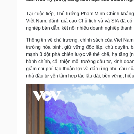
Tin nóng
Việt Nam
Tư vấn luật
Phân tích
Tại cuộc tiếp, Thủ tướng Phạm Minh Chính khẳng đ
Việt Nam; đánh giá cao Chủ tịch và và SIA đã có
nghiệp bán dẫn, kết nối nhiều doanh nghiệp thành v
Sức khỏe
Đời sống
Thông tin về chủ trương, chính sách của Việt Nam,
Dinh dưỡng - món ngon
Nhà đẹp
Cây thuốc
Blog
trường hòa bình, giữ vững độc lập, chủ quyền, b
Sản phụ khoa
Tình yêu - Gia đình
mạnh 3 đột phá chiến lược về thể chế, hạ tầng (nh
Nhi khoa
hành chính, cải thiện môi trường đầu tư, kinh doan
Nam khoa
giảm chi phí, tạo thuận lợi và đáp ứng nhu cầu c
Làm đẹp - giảm cân
nhà đầu tư yên tâm hợp tác lâu dài, bền vững, hiệ
Phòng mạch online
Ăn sạch sống khỏe
Cải chính