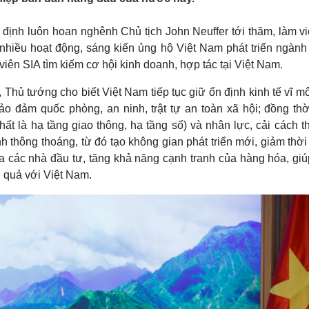
Lịch thi đấu bóng đá
Xe máy
Thế giới thể thao
Tư vấn
ịnh luôn hoan nghênh Chủ tịch John Neuffer tới thăm, làm việ
eSports
V
 nhiều hoạt động, sáng kiến ủng hộ Việt Nam phát triển ngành
Hậu trường
iên SIA tìm kiếm cơ hội kinh doanh, hợp tác tại Việt Nam.
Văn hóa
Giải trí
D
 Thủ tướng cho biết Việt Nam tiếp tục giữ ổn định kinh tế vĩ m
Sân khấu - Điện ảnh
Nghệ sĩ
Văn học
Thời trang
ảo đảm quốc phòng, an ninh, trật tự an toàn xã hội; đồng thờ
Âm nhạc
Sao Việt
c
ất là hạ tầng giao thông, hạ tầng số) và nhân lực, cải cách t
Di sản
h thông thoáng, từ đó tạo không gian phát triển mới, giảm thời
ủa các nhà đầu tư, tăng khả năng cạnh tranh của hàng hóa, giú
u quả với Việt Nam.