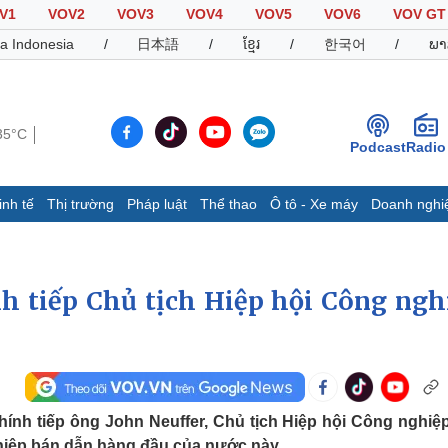
V1
VOV2
VOV3
VOV4
VOV5
VOV6
VOV GT
a Indonesia
/
日本語
/
ខ្មែរ
/
한국어
/
ພາ
35°C
Podcast
Radio
inh tế
Thị trường
Pháp luật
Thể thao
Ô tô - Xe máy
Doanh nghi
Thế giới
Multimedia
K
Quan sát
Video
B
 tiếp Chủ tịch Hiệp hội Công ngh
Cuộc sống đó đây
Ảnh
K
Hồ sơ
E-Magazine
Infographic
Thể thao
Ô tô - Xe máy
D
ính tiếp ông John Neuffer, Chủ tịch Hiệp hội Công nghiệ
Bóng đá
Ô tô
T
hiệp bán dẫn hàng đầu của nước này.