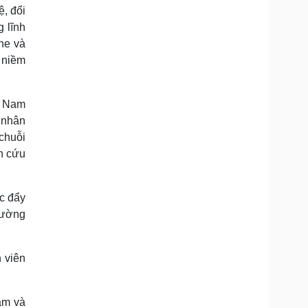
ệ, đổi
g lĩnh
ghe và
 niềm
t Nam
a nhân
 chuỗi
n cứu
úc đẩy
rường
 viên
am và