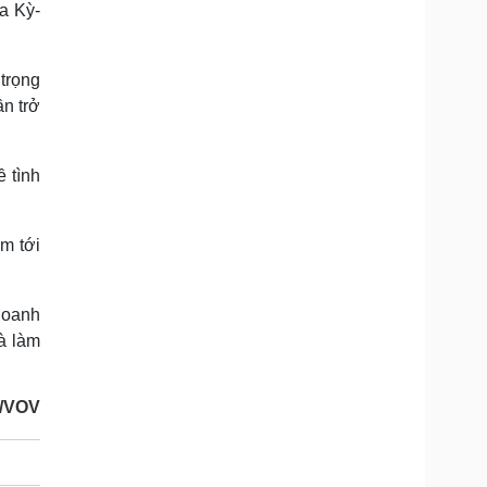
a Kỳ-
 trọng
ần trở
ề tình
m tới
doanh
à làm
/VOV