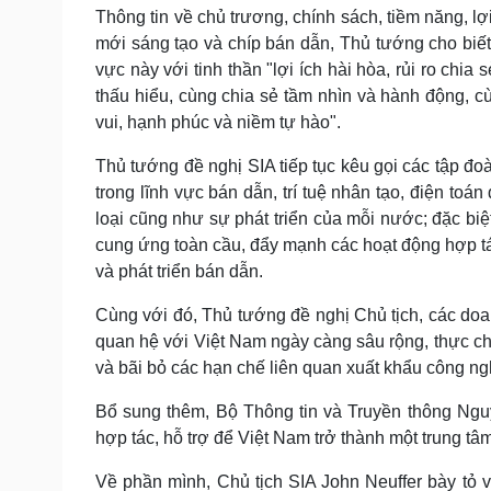
Thông tin về chủ trương, chính sách, tiềm năng, lợ
mới sáng tạo và chíp bán dẫn, Thủ tướng cho biết 
vực này với tinh thần "lợi ích hài hòa, rủi ro ch
thấu hiểu, cùng chia sẻ tầm nhìn và hành động, c
vui, hạnh phúc và niềm tự hào".
Thủ tướng đề nghị SIA tiếp tục kêu gọi các tập đ
trong lĩnh vực bán dẫn, trí tuệ nhân tạo, điện to
loại cũng như sự phát triển của mỗi nước; đặc biệ
cung ứng toàn cầu, đẩy mạnh các hoạt động hợp tá
và phát triển bán dẫn.
Cùng với đó, Thủ tướng đề nghị Chủ tịch, các doan
quan hệ với Việt Nam ngày càng sâu rộng, thực ch
và bãi bỏ các hạn chế liên quan xuất khẩu công ng
Bổ sung thêm, Bộ Thông tin và Truyền thông Ngu
hợp tác, hỗ trợ để Việt Nam trở thành một trung tâ
Về phần mình, Chủ tịch SIA John Neuffer bày tỏ