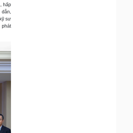
, hấp
 dẫn,
 kỹ sư
, phát