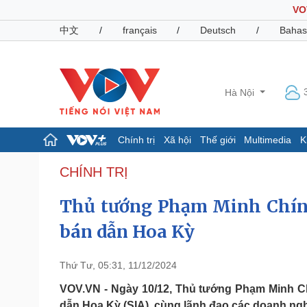
VO
中文
/
français
/
Deutsch
/
Bahas
Hà Nội
Chính trị
Xã hội
Thế giới
Multimedia
K
Chính trị
Xã hội
CHÍNH TRỊ
Đảng
Tin 24h
Thủ tướng Phạm Minh Chính
Tổ chức nhân sự
Dự báo thời tiết
Quốc hội
Giáo dục
bán dẫn Hoa Kỳ
Nhận diện sự thật
Dấu ấn VOV
Việc làm
Biển đảo
Thứ Tư, 05:31, 11/12/2024
Pháp luật
Quân sự - Quốc phòng
VOV.VN - Ngày 10/12, Thủ tướng Phạm Minh Ch
Vụ án
Vũ khí
dẫn Hoa Kỳ (SIA), cùng lãnh đạo các doanh ng