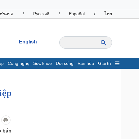
ສາລາວ
/
Русский
/
Español
/
ไทย
English
ệp
Công nghệ
Sức khỏe
Đời sống
Văn hóa
Giải trí
inh tế
Thị trường
ất động sản
Giá vàng
iệp
hởi nghiệp
Tiêu dùng
Tỷ giá
Chứng khoán
Giá cà phê
oanh nghiệp
Công nghệ
p bán
hông tin doanh nghiệp
Sành điệu