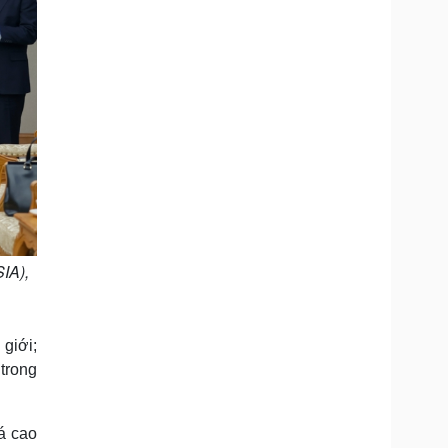
IA),
giới;
 trong
á cao