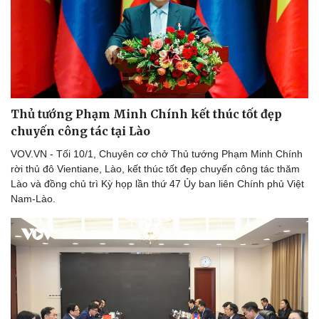
Doanh nhân
Trải nghiệm
Vì cộng đồng
Chuyển đổi số
Thủ tướng Phạm Minh Chính kết thúc tốt đẹp
chuyến công tác tại Lào
VOV.VN - Tối 10/1, Chuyên cơ chở Thủ tướng Phạm Minh Chính
Sức khỏe
Đời sống
rời thủ đô Vientiane, Lào, kết thúc tốt đẹp chuyến công tác thăm
Dinh dưỡng - món ngon
Nhà đẹp
Lào và đồng chủ trì Kỳ họp lần thứ 47 Ủy ban liên Chính phủ Việt
Cây thuốc
Blog
Nam-Lào.
Sản phụ khoa
Tình yêu - Gia đình
Nhi khoa
Nam khoa
Làm đẹp - giảm cân
Phòng mạch online
Ăn sạch sống khỏe