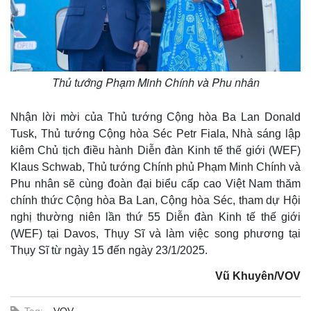
Thế giới
Multimedia
Quan sát
Video
Thủ tướng Phạm Minh Chính và Phu nhân
Cuộc sống đó đây
Ảnh
Hồ sơ
E-Magazine
Infographic
Nhận lời mời của Thủ tướng Cộng hòa Ba Lan Donald
Tusk, Thủ tướng Cộng hòa Séc Petr Fiala, Nhà sáng lập
kiêm Chủ tịch điều hành Diễn đàn Kinh tế thế giới (WEF)
Klaus Schwab, Thủ tướng Chính phủ Phạm Minh Chính và
Phu nhân sẽ cùng đoàn đại biểu cấp cao Việt Nam thăm
chính thức Cộng hòa Ba Lan, Cộng hòa Séc, tham dự Hội
nghị thường niên lần thứ 55 Diễn đàn Kinh tế thế giới
(WEF) tại Davos, Thụy Sĩ và làm việc song phương tại
Thụy Sĩ từ ngày 15 đến ngày 23/1/2025.
Kinh tế
Thị trường
Vũ Khuyên/VOV
Bất động sản
Giá vàng
Khởi nghiệp
Tiêu dùng
Tỷ giá
Tag:
VOV