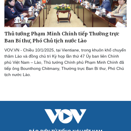
Thủ tướng Phạm Minh Chính tiếp Thường trực
Ban Bí thư, Phó Chủ tịch nước Lào
Văn hóa
Giải trí
VOV.VN - Chiều 10/1/2025, tại Vientiane, trong khuôn khổ chuyến
Sân khấu - Điện ảnh
Nghệ sĩ
thăm Lào và đồng chủ trì Kỳ họp lần thứ 47 Ủy ban liên Chính
Văn học
Thời trang
phủ Việt Nam – Lào, Thủ tướng Chính phủ Phạm Minh Chính đã
Âm nhạc
Sao Việt
tiếp ông Bounthong Chitmany, Thường trực Ban Bí thư, Phó Chủ
Di sản
tịch nước Lào.