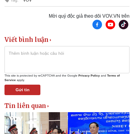
Chứng khoán
Giá cà phê
Mời quý độc giả theo dõi VOV.VN trên
Viết bình luận
Pháp luật
Quân sự - Quốc phòng
This site is protected by reCAPTCHA and the Google
Privacy Policy
and
Terms of
Vụ án
Vũ khí
Service
apply.
Tin nóng
Việt Nam
Gửi tin
Tư vấn luật
Phân tích
Tin liên quan