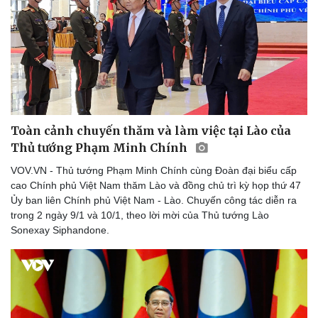
Thể thao
Ô tô - Xe máy
Bóng đá
Ô tô
Lịch thi đấu bóng đá
Xe máy
Thế giới thể thao
Tư vấn
eSports
Hậu trường
Toàn cảnh chuyến thăm và làm việc tại Lào của
Thủ tướng Phạm Minh Chính
VOV.VN - Thủ tướng Phạm Minh Chính cùng Đoàn đại biểu cấp
cao Chính phủ Việt Nam thăm Lào và đồng chủ trì kỳ họp thứ 47
Ủy ban liên Chính phủ Việt Nam - Lào. Chuyến công tác diễn ra
trong 2 ngày 9/1 và 10/1, theo lời mời của Thủ tướng Lào
Sonexay Siphandone.
Doanh nghiệp
Công nghệ
Thông tin doanh nghiệp
Sành điệu
Doanh nghiệp 24h
Tin Công nghệ