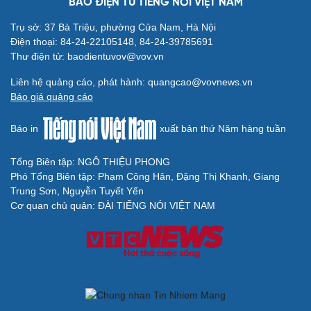
BÁO ĐIỆN TỬ TIẾNG NÓI VIỆT NAM
Du lịch
Podcast
Tư vấn
Câu chuyện thời sự
Trụ sở: 37 Bà Triệu, phường Cửa Nam, Hà Nội
Săn Tour
Đọc truyện đêm khuya
Điện thoại: 84-24-22105148, 84-24-39785691
check-in
Cửa sổ tình yêu
Thư điện tử: baodientuvov@vov.vn
Kể chuyện cho bé
Liên hệ quảng cáo, phát hành: quangcao@vovnews.vn
Hạt giống tâm hồn
Báo giá quảng cáo
Báo in
xuất bản thứ Năm hàng tuần
Tổng Biên tập: NGÔ THIỆU PHONG
Phó Tổng Biên tập: Phạm Công Hân, Đặng Thị Khanh, Giang
Trung Sơn, Nguyễn Tuyết Yến
Cơ quan chủ quản: ĐÀI TIẾNG NÓI VIỆT NAM
Cải chính