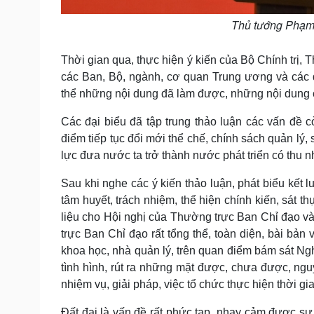
Thủ tướng Phạm 
Thời gian qua, thực hiện ý kiến của Bộ Chính trị, 
các Ban, Bộ, ngành, cơ quan Trung ương và các 
thể những nội dung đã làm được, những nội dung 
Các đại biểu đã tập trung thảo luận các vấn đề 
điểm tiếp tục đổi mới thể chế, chính sách quản lý, 
lực đưa nước ta trở thành nước phát triển có thu 
Sau khi nghe các ý kiến thảo luận, phát biểu kết
tâm huyết, trách nhiệm, thể hiện chính kiến, sát th
liệu cho Hội nghị của Thường trực Ban Chỉ đạo và 
trực Ban Chỉ đạo rất tổng thể, toàn diện, bài bản
khoa học, nhà quản lý, trên quan điểm bám sát Nghị
tình hình, rút ra những mặt được, chưa được, ngu
nhiệm vụ, giải pháp, việc tổ chức thực hiện thời gia
Đất đai là vấn đề rất phức tạp, nhạy cảm được sự