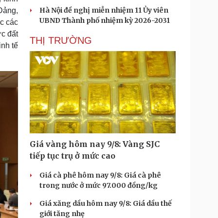
Hà Nội đề nghị miễn nhiệm 11 Ủy viên
Đảng,
UBND Thành phố nhiệm kỳ 2026-2031
c các
ực đất
THỊ TRƯỜNG
inh tế
Giá vàng hôm nay 9/8: Vàng SJC
tiếp tục trụ ở mức cao
Giá cà phê hôm nay 9/8: Giá cà phê
trong nước ở mức 97.000 đồng/kg
Giá xăng dầu hôm nay 9/8: Giá dầu thế
giới tăng nhẹ