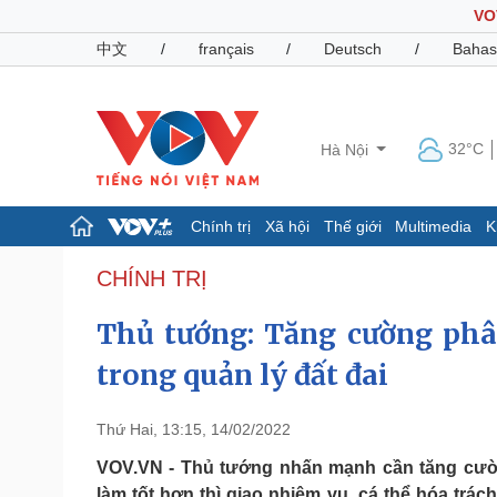
VO
中文
/
français
/
Deutsch
/
Bahas
32°C
Hà Nội
Chính trị
Xã hội
Thế giới
Multimedia
K
Chính trị
Xã hội
CHÍNH TRỊ
Đảng
Tin 24h
Thủ tướng: Tăng cường phâ
Tổ chức nhân sự
Dự báo thời tiết
Quốc hội
Giáo dục
trong quản lý đất đai
Nhận diện sự thật
Dấu ấn VOV
Việc làm
Biển đảo
Thứ Hai, 13:15, 14/02/2022
Pháp luật
Quân sự - Quốc phòng
VOV.VN - Thủ tướng nhấn mạnh cần tăng cườn
Vụ án
Vũ khí
làm tốt hơn thì giao nhiệm vụ, cá thể hóa trá