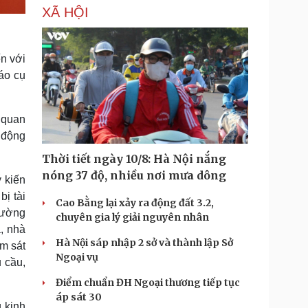
XÃ HỘI
ến với
áo cụ
 quan
o động
Thời tiết ngày 10/8: Hà Nội nắng
nóng 37 độ, nhiều nơi mưa dông
 kiến
bị tài
Cao Bằng lại xảy ra động đất 3.2,
Thường
chuyên gia lý giải nguyên nhân
a, nhà
Hà Nội sáp nhập 2 sở và thành lập Sở
ám sát
Ngoại vụ
 cầu,
Điểm chuẩn ĐH Ngoại thương tiếp tục
áp sát 30
 kinh