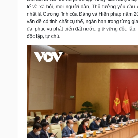
tế và xã hội, mọi người dân, Thủ tướng yêu cầu v
nhất là Cương lĩnh của Đảng và Hiến pháp năm 201
vấn đề có tính chất cụ thể, ngắn hạn trong từng gia
đai phục vụ phát triển đất nước, giữ vững độc lập,
độc lập, tự chủ.