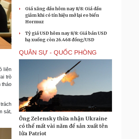
Giá xăng dầu hôm nay 8/8: Giá dầu
giảm khi có tín hiệu mở lại eo biển
Hormuz
Tỷ giá USD hôm nay 8/8: Giá bán USD
hạ xuống còn 26.468 đồng/USD
QUÂN SỰ - QUỐC PHÒNG
 liên
ai trò
 tháo
 trách
 sát,
Ông Zelensky thừa nhận Ukraine
có thể mất vài năm để sản xuất tên
lửa Patriot