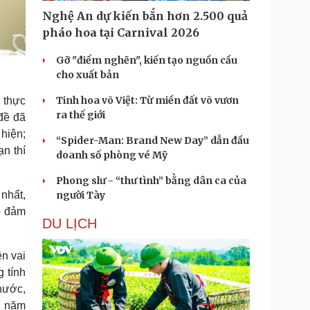
Nghệ An dự kiến bắn hơn 2.500 quả
pháo hoa tại Carnival 2026
Gỡ "điểm nghẽn", kiến tạo nguồn cầu
cho xuất bản
Tinh hoa võ Việt: Từ miền đất võ vươn
g thực
ra thế giới
 đề đã
 hiện;
“Spider-Man: Brand New Day” dẫn đầu
n thí
doanh số phòng vé Mỹ
Phong slư - “thư tình” bằng dân ca của
người Tày
nhất,
o đảm
DU LỊCH
ện vai
 tính
 nước,
n năm