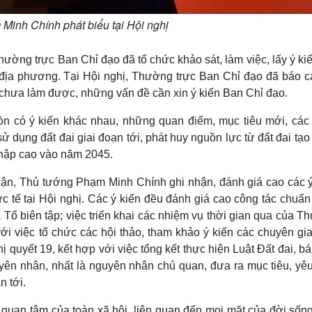
Minh Chính phát biểu tại Hội nghị
Thường trực Ban Chỉ đạo đã tổ chức khảo sát, làm việc, lấy ý ki
địa phương. Tại Hội nghị, Thường trực Ban Chỉ đạo đã báo c
chưa làm được, những vấn đề cần xin ý kiến Ban Chỉ đạo.
còn có ý kiến khác nhau, những quan điểm, mục tiêu mới, các
sử dụng đất đai giai đoạn tới, phát huy nguồn lực từ đất đai tạ
nhập cao vào năm 2045.
 luận, Thủ tướng Phạm Minh Chính ghi nhận, đánh giá cao các ý
ực tế tại Hội nghị. Các ý kiến đều đánh giá cao công tác chuẩn 
Tổ biên tập; việc triển khai các nhiệm vụ thời gian qua của 
 với việc tổ chức các hội thảo, tham khảo ý kiến các chuyên gi
 quyết 19, kết hợp với việc tổng kết thực hiện Luật Đất đai, b
yên nhân, nhất là nguyên nhân chủ quan, đưa ra mục tiêu, yêu
n tới.
 quan tâm của toàn xã hội, liên quan đến mọi mặt của đời sống