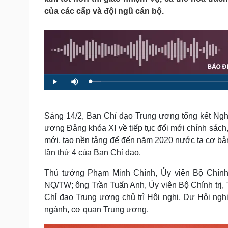
Tin nóng
Việt Nam
của các cấp và đội ngũ cán bộ.
Tư vấn luật
Phân tích
Sức khỏe
Đời sống
Dinh dưỡng - món ngon
Nhà đẹp
Cây thuốc
Blog
L
P
M
o
Sản phụ khoa
Tình yêu - Gia đình
l
u
a
a
t
d
y
e
Nhi khoa
e
d
Nam khoa
:
Sáng 14/2, Ban Chỉ đạo Trung ương tổng kết Ngh
2
Làm đẹp - giảm cân
.
ương Đảng khóa XI về tiếp tục đổi mới chính sách,
9
Phòng mạch online
4
mới, tạo nền tảng để đến năm 2020 nước ta cơ bản
%
Ăn sạch sống khỏe
lần thứ 4 của Ban Chỉ đạo.
Cải chính
Thủ tướng Phạm Minh Chính, Ủy viên Bộ Chính 
NQ/TW; ông Trần Tuấn Anh, Ủy viên Bộ Chính trị
Chỉ đạo Trung ương chủ trì Hội nghị. Dự Hội nghị
ngành, cơ quan Trung ương.