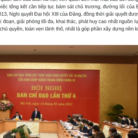
iệc tổng kết cần tiếp tục bám sát chủ trương, đường lối của 
3, Nghị quyết Đại hội XIII của Đảng, đồng thời giải quyết đượ
i đoạn, giải phóng tối đa, khai thác, phát huy cao nhất nguồn l
 chủ quyền, toàn vẹn lãnh thổ, nhất là góp phần xây dựng nền k