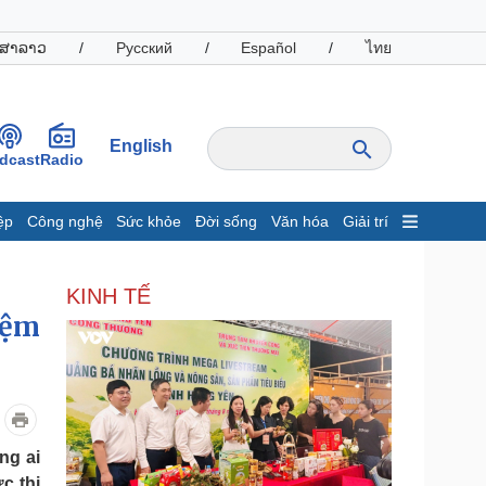
ສາລາວ
/
Русский
/
Español
/
ไทย
English
dcast
Radio
ệp
Công nghệ
Sức khỏe
Đời sống
Văn hóa
Giải trí
inh tế
Thị trường
KINH TẾ
ất động sản
Giá vàng
iệm
hởi nghiệp
Tiêu dùng
Tỷ giá
Chứng khoán
Giá cà phê
oanh nghiệp
Công nghệ
ng ai
hông tin doanh nghiệp
Sành điệu
c thi