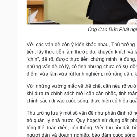
Ông Cao Đức Phát ngu
Với các vấn đề còn ý kiến khác nhau, Thủ tướng nê
tiễn, lấy thực tiễn làm thước đo, khuyến khích và
“chín”, đã rõ, được thực tiễn chứng minh là đúng,
những vấn đề có lý, có tình nhưng chưa có sự đồn
điểm, vừa làm vừa rút kinh nghiệm, mở rộng dần, 
Với những vướng mắc về thể chế, cần nêu rõ vướn
khi đưa ra chính sách mới cần cân nhắc, tính toá
chính sách đi vào cuộc sống, thực hiện có hiệu quả
Thủ tướng lưu ý một số vấn đề như phân định rõ hơ
trò quản lý nhà nước. Quy hoạch sử dụng đất phải
tổng thể, toàn diện, liên thông. Việc thu hồi đất,
người dân và doanh nghiệp, bảo đảm cuộc sống 