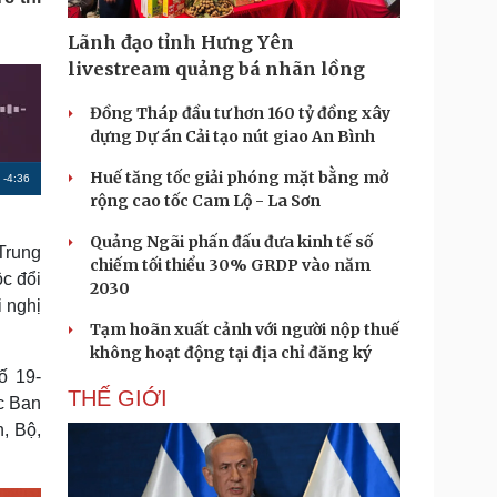
Doanh nghiệp 24h
Tin Công nghệ
Doanh nhân
Trải nghiệm
Lãnh đạo tỉnh Hưng Yên
ì cộng đồng
Chuyển đổi số
livestream quảng bá nhãn lồng
Đồng Tháp đầu tư hơn 160 tỷ đồng xây
u lịch
Podcast
dựng Dự án Cải tạo nút giao An Bình
Tư vấn
Câu chuyện thời sự
Săn Tour
Đọc truyện đêm khuya
Huế tăng tốc giải phóng mặt bằng mở
R
-
4:36
heck-in
Cửa sổ tình yêu
rộng cao tốc Cam Lộ - La Sơn
e
Kể chuyện cho bé
Quảng Ngãi phấn đấu đưa kinh tế số
Hạt giống tâm hồn
m
Trung
chiếm tối thiểu 30% GRDP vào năm
ộc đổi
a
2030
 nghị
i
Tạm hoãn xuất cảnh với người nộp thuế
n
không hoạt động tại địa chỉ đăng ký
ố 19-
i
THẾ GIỚI
c Ban
n
, Bộ,
g
T