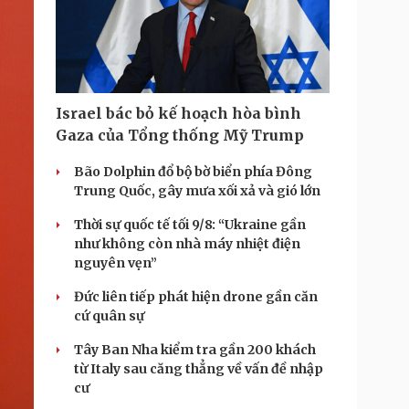
i
m
e
Israel bác bỏ kế hoạch hòa bình
Gaza của Tổng thống Mỹ Trump
Bão Dolphin đổ bộ bờ biển phía Đông
Trung Quốc, gây mưa xối xả và gió lớn
Thời sự quốc tế tối 9/8: “Ukraine gần
như không còn nhà máy nhiệt điện
nguyên vẹn”
Đức liên tiếp phát hiện drone gần căn
cứ quân sự
Tây Ban Nha kiểm tra gần 200 khách
từ Italy sau căng thẳng về vấn đề nhập
cư