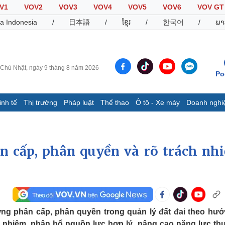
V1
VOV2
VOV3
VOV4
VOV5
VOV6
VOV GT
a Indonesia
/
日本語
/
ខ្មែរ
/
한국어
/
ພາ
Chủ Nhật, ngày 9 tháng 8 năm 2026
Po
inh tế
Thị trường
Pháp luật
Thể thao
Ô tô - Xe máy
Doanh nghi
Thế giới
Multimedia
K
Quan sát
Video
B
n cấp, phân quyền và rõ trách nh
Cuộc sống đó đây
Ảnh
K
Hồ sơ
E-Magazine
Infographic
Thể thao
Ô tô - Xe máy
D
g phân cấp, phân quyền trong quản lý đất đai theo hướ
Bóng đá
Ô tô
T
ch nhiệm, phân bổ nguồn lực hợp lý, nâng cao năng lực thự