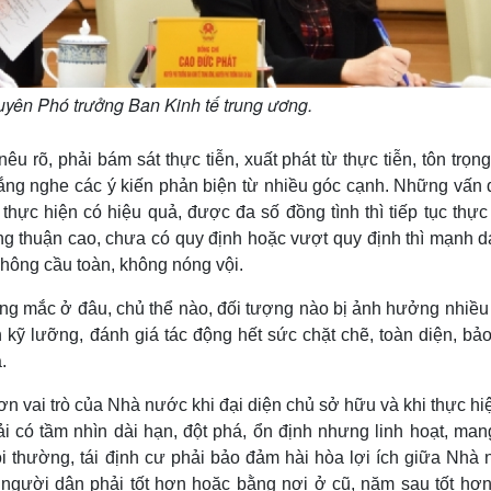
yên Phó trưởng Ban Kinh tế trung ương.
u rõ, phải bám sát thực tiễn, xuất phát từ thực tiễn, tôn trọn
 lắng nghe các ý kiến phản biện từ nhiều góc cạnh. Những vấn
 thực hiện có hiệu quả, được đa số đồng tình thì tiếp tục thực
g thuận cao, chưa có quy định hoặc vượt quy định thì mạnh dạ
không cầu toàn, không nóng vội.
g mắc ở đâu, chủ thể nào, đối tượng nào bị ảnh hưởng nhiều 
n kỹ lưỡng, đánh giá tác động hết sức chặt chẽ, toàn diện, bả
.
n vai trò của Nhà nước khi đại diện chủ sở hữu và khi thực hi
 có tầm nhìn dài hạn, đột phá, ổn định nhưng linh hoạt, mang
 bồi thường, tái định cư phải bảo đảm hài hòa lợi ích giữa Nhà
người dân phải tốt hơn hoặc bằng nơi ở cũ, năm sau tốt hơ