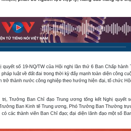
Lịch thi đấu bóng đá
Xe máy
Thế giới thể thao
Tư vấn
eSports
V
Hậu trường
Văn hóa
Giải trí
D
Sân khấu - Điện ảnh
Nghệ sĩ
Văn học
Thời trang
Âm nhạc
Sao Việt
c
Di sản
ị quyết số 19-NQ/TW của Hội nghị lần thứ 6 Ban Chấp hành 
 pháp luật về đất đai trong thời kỳ đẩy mạnh toàn diện công cu
 trở thành nước công nghiệp theo hướng hiện đại, tổ chức Hội
trị, Trưởng Ban Chỉ đạo Trung ương tổng kết Nghị quyết s
, Trưởng Ban Kinh tế Trung ương, Phó Trưởng Ban Thường trự
 có các thành viên Ban Chỉ đạo; đại diện lãnh đạo một số Ban