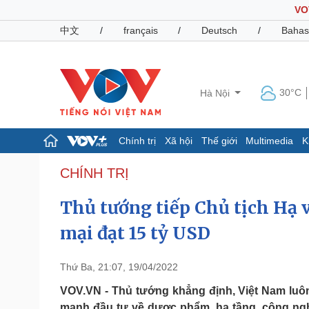
VO
中文
/
français
/
Deutsch
/
Bahas
30°C
Hà Nội
Chính trị
Xã hội
Thế giới
Multimedia
K
Chính trị
Xã hội
CHÍNH TRỊ
Đảng
Tin 24h
Thủ tướng tiếp Chủ tịch Hạ
Tổ chức nhân sự
Dự báo thời tiết
Quốc hội
Giáo dục
mại đạt 15 tỷ USD
Nhận diện sự thật
Dấu ấn VOV
Việc làm
Biển đảo
Thứ Ba, 21:07, 19/04/2022
Pháp luật
Quân sự - Quốc phòng
VOV.VN - Thủ tướng khẳng định, Việt Nam luô
Vụ án
Vũ khí
mạnh đầu tư về dược phẩm, hạ tầng, công nghệ