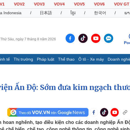
V1
VOV2
VOV3
VOV4
VOV5
VOV6
VOV GT
a Indonesia
/
日本語
/
ខ្មែរ
/
한국어
/
ພາ
Thứ Sáu, ngày 7 tháng 8 năm 2026
Po
inh tế
Thị trường
Pháp luật
Thể thao
Ô tô - Xe máy
Doanh nghi
Thế giới
Multimedia
K
Quan sát
Video
B
 viện Ấn Độ: Sớm đưa kim ngạch thư
Cuộc sống đó đây
Ảnh
K
Hồ sơ
E-Magazine
Infographic
Thể thao
Ô tô - Xe máy
D
n hoan nghênh, tạo điều kiện cho các doanh nghiệp Ấn Đ
Bóng đá
Ô tô
T
 chế biến, chế tạo, công nghệ thông tin, công nghệ sinh