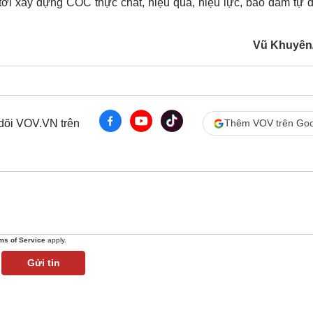
ới xây dựng COC thực chất, hiệu quả, hiệu lực, bảo đảm tự d
Vũ Khuyên
 dõi VOV.VN trên
Thêm VOV trên Goo
ms of Service
apply.
Gửi tin