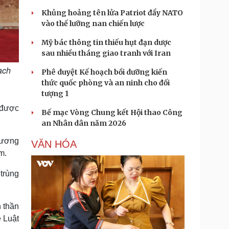
Khủng hoảng tên lửa Patriot đẩy NATO
vào thế lưỡng nan chiến lược
Mỹ bác thông tin thiếu hụt đạn dược
sau nhiều tháng giao tranh với Iran
ạch
Phê duyệt Kế hoạch bồi dưỡng kiến
thức quốc phòng và an ninh cho đối
tượng 1
 được
Bế mạc Vòng Chung kết Hội thao Công
an Nhân dân năm 2026
hương
VĂN HÓA
m.
 trùng
h thần
 Luật