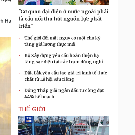
Doanh nghiệp 24h
Tin Công nghệ
Doanh nhân
Trải nghiệm
"Cơ quan đại diện ở nước ngoài phải
ì cộng đồng
Chuyển đổi số
là cầu nối thu hút nguồn lực phát
ch Hạ
triển"
u lịch
Podcast
Thế giới đối mặt nguy cơ một chu kỳ
Tư vấn
Câu chuyện thời sự
tăng giá lương thực mới
Săn Tour
Đọc truyện đêm khuya
heck-in
Cửa sổ tình yêu
Bộ Xây dựng yêu cầu hoàn thiện hạ
Kể chuyện cho bé
tầng sạc điện tại các trạm dừng nghỉ
Hạt giống tâm hồn
Đắk Lắk yêu cầu tạo giá trị kinh tế thực
chất từ Lễ hội Sầu riêng
Đồng Tháp giải ngân đầu tư công đạt
44% kế hoạch
THẾ GIỚI