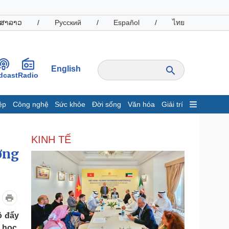
ສາລາວ
/
Русский
/
Español
/
ไทย
English
dcast
Radio
ệp
Công nghệ
Sức khỏe
Đời sống
Văn hóa
Giải trí
inh tế
Thị trường
KINH TẾ
ất động sản
Giá vàng
ơng
hởi nghiệp
Tiêu dùng
Tỷ giá
Chứng khoán
Giá cà phê
oanh nghiệp
Công nghệ
ộ đẩy
hông tin doanh nghiệp
Sành điệu
 học,