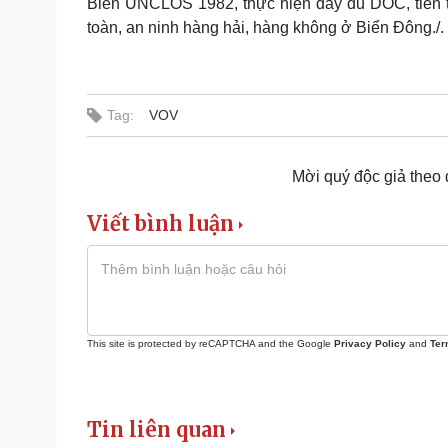
Biển UNCLOS 1982, thực hiện đầy đủ DOC, tiến t
toàn, an ninh hàng hải, hàng không ở Biển Đông./.
Tag:
VOV
Mời quý độc giả theo
Viết bình luận
This site is protected by reCAPTCHA and the Google
Privacy Policy
and
Ter
Tin liên quan