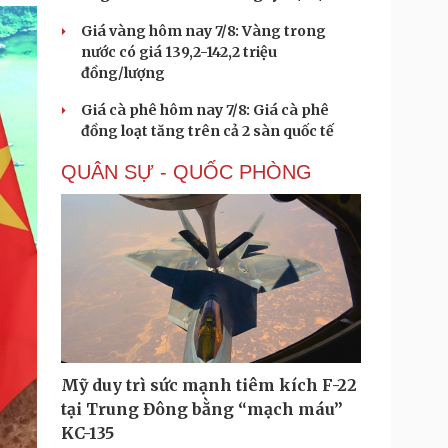
Giá vàng hôm nay 7/8: Vàng trong
nước có giá 139,2-142,2 triệu
đồng/lượng
Giá cà phê hôm nay 7/8: Giá cà phê
đồng loạt tăng trên cả 2 sàn quốc tế
QUÂN SỰ - QUỐC PHÒNG
Mỹ duy trì sức mạnh tiêm kích F-22
tại Trung Đông bằng “mạch máu”
KC-135