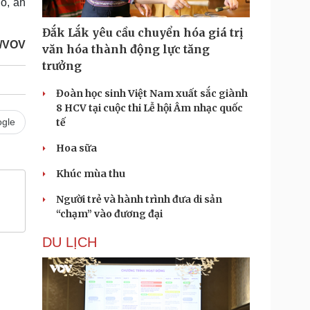
o, an
Đắk Lắk yêu cầu chuyển hóa giá trị
/VOV
văn hóa thành động lực tăng
trưởng
Đoàn học sinh Việt Nam xuất sắc giành
8 HCV tại cuộc thi Lễ hội Âm nhạc quốc
gle
tế
Hoa sữa
Khúc mùa thu
Người trẻ và hành trình đưa di sản
“chạm” vào đương đại
DU LỊCH