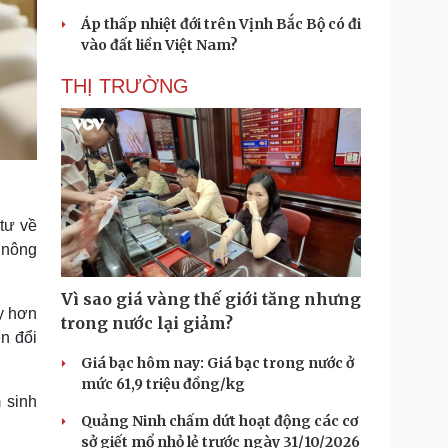
Áp thấp nhiệt đới trên Vịnh Bắc Bộ có đi
vào đất liền Việt Nam?
THỊ TRƯỜNG
tư về
 nông
Vì sao giá vàng thế giới tăng nhưng
ẩy hơn
trong nước lại giảm?
n đổi
Giá bạc hôm nay: Giá bạc trong nước ở
mức 61,9 triệu đồng/kg
 sinh
Quảng Ninh chấm dứt hoạt động các cơ
sở giết mổ nhỏ lẻ trước ngày 31/10/2026