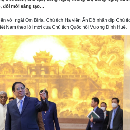
Lịch thi đấu bóng đá
Xe máy
o, đổi mới sáng tạo…
Thế giới thể thao
Tư vấn
eSports
V
ến với ngài Om Birla, Chủ tịch Hạ viện Ấn Độ nhân dịp Chủ tị
Hậu trường
Việt Nam theo lời mời của Chủ tịch Quốc hội Vương Đình Huệ.
Văn hóa
Giải trí
D
Sân khấu - Điện ảnh
Nghệ sĩ
Văn học
Thời trang
Âm nhạc
Sao Việt
c
Di sản