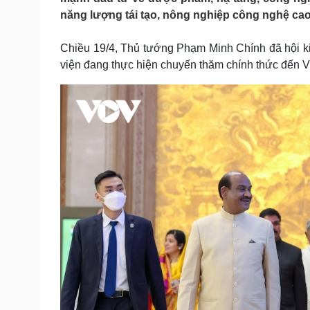
Tin nóng
Việt Nam
năng lượng tái tạo, nông nghiệp công nghệ ca
Tư vấn luật
Phân tích
Chiều 19/4, Thủ tướng Phạm Minh Chính đã hội ki
viện đang thực hiện chuyến thăm chính thức đến 
Sức khỏe
Đời sống
Dinh dưỡng - món ngon
Nhà đẹp
Cây thuốc
Blog
Sản phụ khoa
Tình yêu - Gia đình
Nhi khoa
Nam khoa
Làm đẹp - giảm cân
Phòng mạch online
Ăn sạch sống khỏe
Cải chính