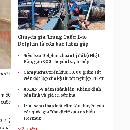
Chuyên gia Trung Quốc: Bão
Dolphin là cơn bão hiếm gặp
Siêu bão Dolphin chuẩn bị đổ bộ Nhật
Bản, gần 900 chuyến bay bị hủy
Campuchia triển khai 5.000 giám sát
 nước
viên độc lập cho kỳ thi tốt nghiệp THPT
ASEAN 59 năm thành lập: Khẳng định
ệm 50
bản lĩnh và giá trị sức hút
 cuộc
Iran soạn thảo luật cấm tàu thuyền của
.
các quốc gia "thù địch" qua eo biển
Hormuz
,2 tỷ
 xuất