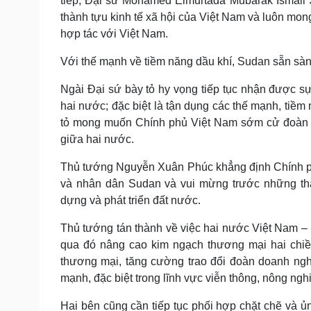
tiếp, Đại sứ Mohamed Elmurtada Mubarak Ismail
thành tựu kinh tế xã hội của Việt Nam và luôn mon
hợp tác với Việt Nam.
Với thế mạnh về tiềm năng dầu khí, Sudan sẵn sàng
Ngài Đại sứ bày tỏ hy vọng tiếp tục nhận được 
hai nước; đặc biệt là tận dụng các thế mạnh, tiềm
tỏ mong muốn Chính phủ Việt Nam sớm cử đoàn ch
giữa hai nước.
Thủ tướng Nguyễn Xuân Phúc khẳng định Chính ph
và nhân dân Sudan và vui mừng trước những th
dựng và phát triển đất nước.
Thủ tướng tán thành về việc hai nước Việt Nam –
qua đó nâng cao kim ngạch thương mại hai chiề
thương mại, tăng cường trao đổi đoàn doanh nghi
mạnh, đặc biệt trong lĩnh vực viễn thông, nông nghiệ
Hai bên cũng cần tiếp tục phối hợp chặt chẽ và ủn