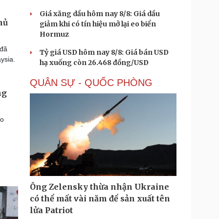
Giá xăng dầu hôm nay 8/8: Giá dầu
hủ
giảm khi có tín hiệu mở lại eo biển
Hormuz
 đã
Tỷ giá USD hôm nay 8/8: Giá bán USD
ysia.
hạ xuống còn 26.468 đồng/USD
QUÂN SỰ - QUỐC PHÒNG
ng
ao
Ông Zelensky thừa nhận Ukraine
có thể mất vài năm để sản xuất tên
lửa Patriot