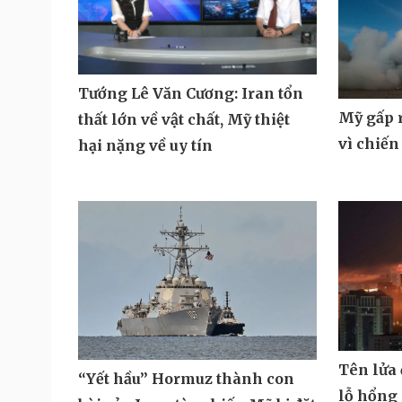
Tướng Lê Văn Cương: Iran tổn
Mỹ gấp r
thất lớn về vật chất, Mỹ thiệt
vì chiến
hại nặng về uy tín
Tên lửa
“Yết hầu” Hormuz thành con
lỗ hổng