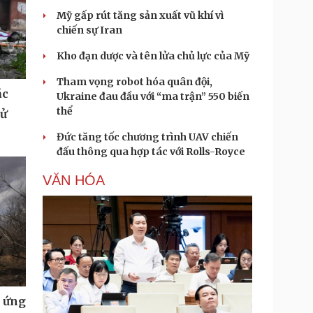
Mỹ gấp rút tăng sản xuất vũ khí vì
chiến sự Iran
Kho đạn dược và tên lửa chủ lực của Mỹ
Tham vọng robot hóa quân đội,
ác
Ukraine đau đầu với “ma trận” 550 biến
thể
tử
Đức tăng tốc chương trình UAV chiến
đấu thông qua hợp tác với Rolls-Royce
VĂN HÓA
u ứng