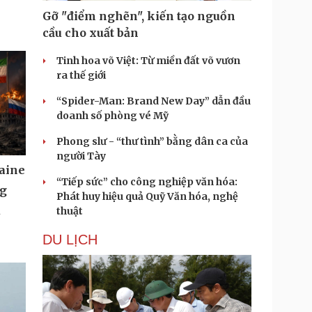
Gỡ "điểm nghẽn", kiến tạo nguồn
cầu cho xuất bản
Tinh hoa võ Việt: Từ miền đất võ vươn
ra thế giới
“Spider-Man: Brand New Day” dẫn đầu
doanh số phòng vé Mỹ
Phong slư - “thư tình” bằng dân ca của
người Tày
aine
“Tiếp sức” cho công nghiệp văn hóa:
ng
Phát huy hiệu quả Quỹ Văn hóa, nghệ
u
thuật
DU LỊCH