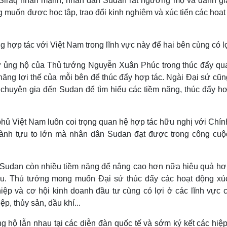
 Siraq nhấn mạnh, nhân dân Sudan rất ngưỡng mộ và đánh gi
g muốn được học tập, trao đổi kinh nghiệm và xúc tiến các hoạ
 hợp tác với Việt Nam trong lĩnh vực này để hai bên cùng có lợ
sự ủng hộ của Thủ tướng Nguyễn Xuân Phúc trong thúc đẩy qu
 năng lợi thế của mỗi bên để thúc đẩy hợp tác. Ngài Đại sứ cũ
uyên gia đến Sudan để tìm hiểu các tiềm năng, thúc đẩy hợ
ủ Việt Nam luôn coi trọng quan hệ hợp tác hữu nghị với Chín
ành tựu to lớn mà nhân dân Sudan đạt được trong công cuộ
 Sudan còn nhiều tiềm năng để nâng cao hơn nữa hiệu quả hợp
u. Thủ tướng mong muốn Đại sứ thúc đẩy các hoạt động xúc
ệp và cơ hội kinh doanh đầu tư cùng có lợi ở các lĩnh vực c
p, thủy sản, dầu khí...
g hộ lẫn nhau tại các diễn đàn quốc tế và sớm ký kết các hiệ