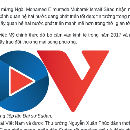
Lịch thi đấu bóng đá
Xe máy
c mừng Ngài Mohamed Elmurtada Mubarak Ismail Siraq nhận 
Thế giới thể thao
Tư vấn
eSports
V
ảnh quan hệ hai nước đang phát triển tốt đẹp; tin tưởng trong
Hậu trường
ẩy quan hệ hai nước phát triển mạnh mẽ hơn trong thời gian tớ
Văn hóa
Giải trí
D
iệc Mỹ chính thức dỡ bỏ cấm vận kinh tế trong năm 2017 và
Sân khấu - Điện ảnh
Nghệ sĩ
đẩy trao đổi thương mại song phương.
Văn học
Thời trang
Âm nhạc
Sao Việt
c
Di sản
ng tiếp tân Đại sứ Sudan.
 tại Việt Nam và được Thủ tướng Nguyễn Xuân Phúc dành thời