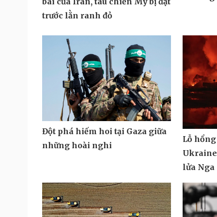
bài của Iran, tàu chiến Mỹ bị đặt
trước lằn ranh đỏ
Đột phá hiếm hoi tại Gaza giữa
Lỗ hổng
những hoài nghi
Ukraine 
lửa Nga