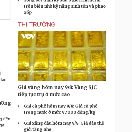
Sống sót thần kỳ sau 8 giờ lênh đênh
trên biển nhờ kỹ năng sinh tồn và phao
xốp
THỊ TRƯỜNG
ó
 Hun
Giá vàng hôm nay 9/8: Vàng SJC
tiếp tục trụ ở mức cao
ướng
Giá cà phê hôm nay 9/8: Giá cà phê
trong nước ở mức 97.000 đồng/kg
g đến
Giá xăng dầu hôm nay 9/8: Giá dầu thế
ga.
giới tăng nhẹ