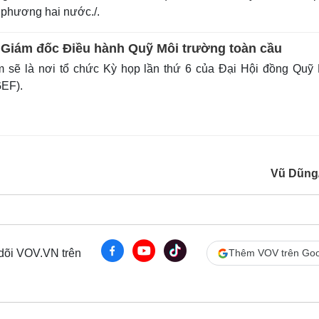
 phương hai nước./.
 Giám đốc Điều hành Quỹ Môi trường toàn cầu
 sẽ là nơi tổ chức Kỳ họp lần thứ 6 của Đại Hội đồng Quỹ
GEF).
Vũ Dũng
 dõi VOV.VN trên
Thêm VOV trên Goo