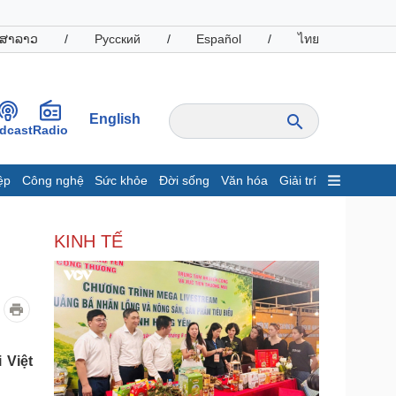
ສາລາວ
/
Русский
/
Español
/
ไทย
English
dcast
Radio
ệp
Công nghệ
Sức khỏe
Đời sống
Văn hóa
Giải trí
inh tế
Thị trường
KINH TẾ
ất động sản
Giá vàng
hởi nghiệp
Tiêu dùng
Tỷ giá
Chứng khoán
Giá cà phê
 Việt
oanh nghiệp
Công nghệ
hông tin doanh nghiệp
Sành điệu