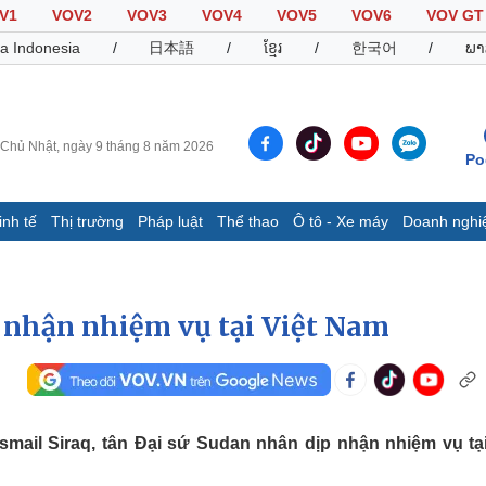
V1
VOV2
VOV3
VOV4
VOV5
VOV6
VOV GT
a Indonesia
/
日本語
/
ខ្មែរ
/
한국어
/
ພາ
Chủ Nhật, ngày 9 tháng 8 năm 2026
Po
inh tế
Thị trường
Pháp luật
Thể thao
Ô tô - Xe máy
Doanh nghi
Thế giới
Multimedia
K
Quan sát
Video
B
 nhận nhiệm vụ tại Việt Nam
Cuộc sống đó đây
Ảnh
K
Hồ sơ
E-Magazine
Infographic
mail Siraq, tân Đại sứ Sudan nhân dịp nhận nhiệm vụ tại
Thể thao
Ô tô - Xe máy
D
Bóng đá
Ô tô
T