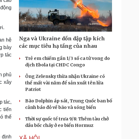
á cao
t động
i.
Nga và Ukraine dồn dập tập kích
an hệ
các mục tiêu hạ tầng của nhau
ng bày
p tác
Trẻ em chiếm gần 1/3 số ca tử vong do
dịch Ebola tại CHDC Congo
h phủ
Ông Zelensky thừa nhận Ukraine có
c xây
thể mất vài năm để sản xuất tên lửa
Patriot
Bão Dolphin áp sát, Trung Quốc ban bố
 tác,
cảnh báo đỏ về bão và sóng biển
 tiến
ó thể
Thời sự quốc tế trưa 9/8: Thêm tàu chở
dầu bốc cháy ở eo biển Hormuz
p định
XÃ HỘI