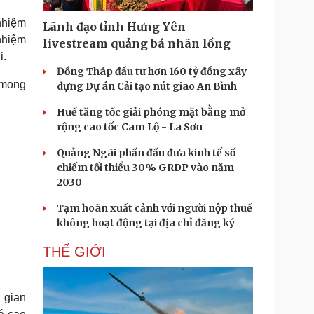
Doanh nghiệp 24h
Tin Công nghệ
nhiệm
Doanh nhân
Trải nghiệm
Lãnh đạo tỉnh Hưng Yên
ì cộng đồng
Chuyển đổi số
 nhiệm
livestream quảng bá nhãn lồng
i.
Đồng Tháp đầu tư hơn 160 tỷ đồng xây
u lịch
Podcast
 mong
dựng Dự án Cải tạo nút giao An Bình
Tư vấn
Câu chuyện thời sự
Săn Tour
Đọc truyện đêm khuya
Huế tăng tốc giải phóng mặt bằng mở
heck-in
Cửa sổ tình yêu
rộng cao tốc Cam Lộ - La Sơn
Kể chuyện cho bé
Quảng Ngãi phấn đấu đưa kinh tế số
Hạt giống tâm hồn
chiếm tối thiểu 30% GRDP vào năm
2030
Tạm hoãn xuất cảnh với người nộp thuế
không hoạt động tại địa chỉ đăng ký
THẾ GIỚI
 gian