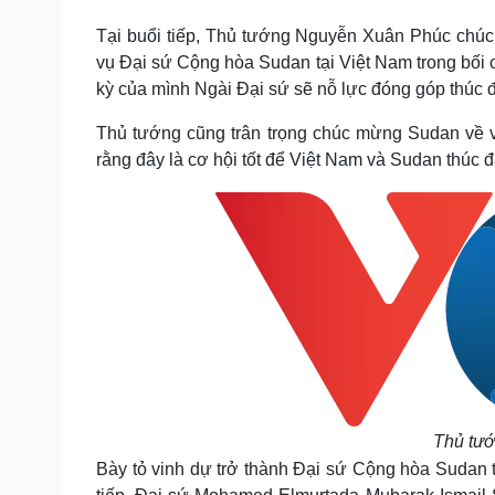
Tin nóng
Việt Nam
Tại buổi tiếp, Thủ tướng Nguyễn Xuân Phúc chú
Tư vấn luật
Phân tích
vụ Đại sứ Cộng hòa Sudan tại Việt Nam trong bối c
kỳ của mình Ngài Đại sứ sẽ nỗ lực đóng góp thúc đ
Sức khỏe
Đời sống
Thủ tướng cũng trân trọng chúc mừng Sudan về v
Dinh dưỡng - món ngon
Nhà đẹp
rằng đây là cơ hội tốt để Việt Nam và Sudan thúc 
Cây thuốc
Blog
Sản phụ khoa
Tình yêu - Gia đình
Nhi khoa
Nam khoa
Làm đẹp - giảm cân
Phòng mạch online
Ăn sạch sống khỏe
Cải chính
Thủ tướ
Bày tỏ vinh dự trở thành Đại sứ Cộng hòa Sudan