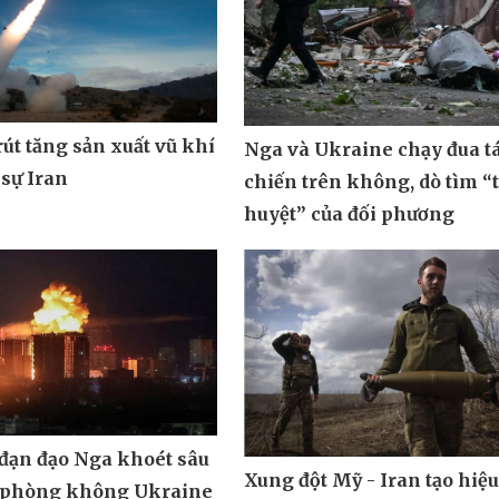
út tăng sản xuất vũ khí
Nga và Ukraine chạy đua t
 sự Iran
chiến trên không, dò tìm “
huyệt” của đối phương
 đạn đạo Nga khoét sâu
Xung đột Mỹ - Iran tạo hiệ
 phòng không Ukraine