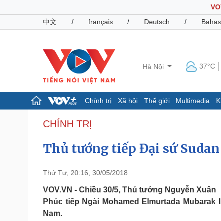
VO
中文
/
français
/
Deutsch
/
Bahas
37°C
Hà Nội
Chính trị
Xã hội
Thế giới
Multimedia
K
Chính trị
Xã hội
CHÍNH TRỊ
Đảng
Tin 24h
Thủ tướng tiếp Đại sứ Sudan
Tổ chức nhân sự
Dự báo thời tiết
Quốc hội
Giáo dục
Nhận diện sự thật
Dấu ấn VOV
Thứ Tư, 20:16, 30/05/2018
Việc làm
Biển đảo
VOV.VN - Chiều 30/5, Thủ tướng Nguyễn Xuân
Phúc tiếp Ngài Mohamed Elmurtada Mubarak Is
Pháp luật
Quân sự - Quốc phòng
Nam.
Vụ án
Vũ khí