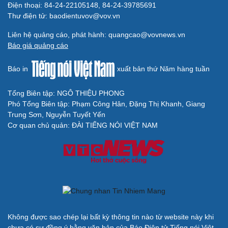
Điện thoại: 84-24-22105148, 84-24-39785691
Thư điện tử: baodientuvov@vov.vn
Liên hệ quảng cáo, phát hành: quangcao@vovnews.vn
Báo giá quảng cáo
Báo in
xuất bản thứ Năm hàng tuần
Tổng Biên tập: NGÔ THIỆU PHONG
Phó Tổng Biên tập: Phạm Công Hân, Đặng Thị Khanh, Giang
Trung Sơn, Nguyễn Tuyết Yến
Cơ quan chủ quản: ĐÀI TIẾNG NÓI VIỆT NAM
Không được sao chép lại bất kỳ thông tin nào từ website này khi
chưa có sự đồng ý bằng văn bản của Báo Điện tử Tiếng nói Việt