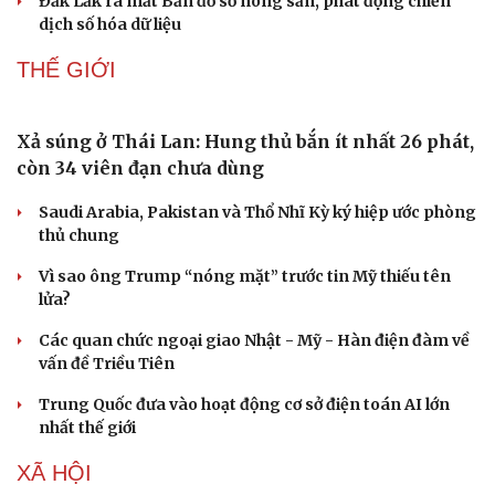
Đắk Lắk ra mắt Bản đồ số nông sản, phát động chiến
dịch số hóa dữ liệu
THẾ GIỚI
Xả súng ở Thái Lan: Hung thủ bắn ít nhất 26 phát,
còn 34 viên đạn chưa dùng
Doanh nghiệp
Công nghệ
Saudi Arabia, Pakistan và Thổ Nhĩ Kỳ ký hiệp ước phòng
Thông tin doanh nghiệp
Sành điệu
thủ chung
Doanh nghiệp 24h
Tin Công nghệ
Doanh nhân
Trải nghiệm
Vì sao ông Trump “nóng mặt” trước tin Mỹ thiếu tên
Vì cộng đồng
Chuyển đổi số
lửa?
Các quan chức ngoại giao Nhật - Mỹ - Hàn điện đàm về
vấn đề Triều Tiên
Trung Quốc đưa vào hoạt động cơ sở điện toán AI lớn
nhất thế giới
XÃ HỘI