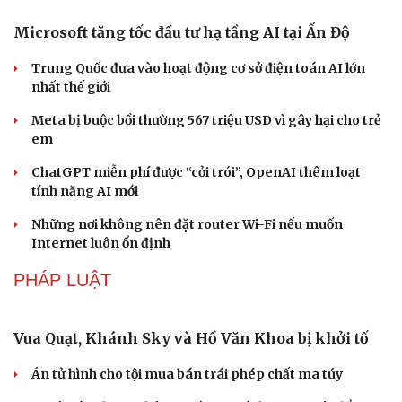
Microsoft tăng tốc đầu tư hạ tầng AI tại Ấn Độ
Trung Quốc đưa vào hoạt động cơ sở điện toán AI lớn
nhất thế giới
Meta bị buộc bồi thường 567 triệu USD vì gây hại cho trẻ
em
ChatGPT miễn phí được “cởi trói”, OpenAI thêm loạt
tính năng AI mới
Những nơi không nên đặt router Wi-Fi nếu muốn
Internet luôn ổn định
PHÁP LUẬT
Văn hóa
Giải trí
Sân khấu - Điện ảnh
Nghệ sĩ
Văn học
Thời trang
Vua Quạt, Khánh Sky và Hồ Văn Khoa bị khởi tố
Âm nhạc
Sao Việt
Di sản
Án tử hình cho tội mua bán trái phép chất ma túy