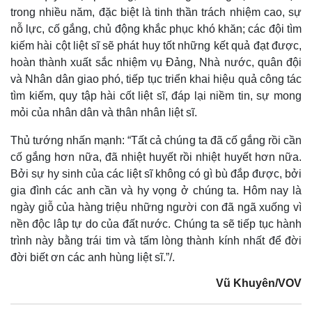
trong nhiều năm, đặc biệt là tinh thần trách nhiệm cao, sự
nỗ lực, cố gắng, chủ động khắc phục khó khăn; các đội tìm
kiếm hài cột liệt sĩ sẽ phát huy tốt những kết quả đạt được,
hoàn thành xuất sắc nhiệm vụ Đảng, Nhà nước, quân đội
và Nhân dân giao phó, tiếp tục triển khai hiệu quả công tác
tìm kiếm, quy tập hài cốt liệt sĩ, đáp lại niềm tin, sự mong
mỏi của nhân dân và thân nhân liệt sĩ.
Thủ tướng nhấn mạnh: “Tất cả chúng ta đã cố gắng rồi cần
cố gắng hơn nữa, đã nhiệt huyết rồi nhiệt huyết hơn nữa.
Bởi sự hy sinh của các liệt sĩ không có gì bù đắp được, bởi
gia đình các anh cần và hy vọng ở chúng ta. Hôm nay là
ngày giỗ của hàng triệu những người con đã ngã xuống vì
nền độc lâp tự do của đất nước. Chúng ta sẽ tiếp tục hành
trình này bằng trái tim và tấm lòng thành kính nhất để đời
đời biết ơn các anh hùng liệt sĩ.”/.
Vũ Khuyên/VOV