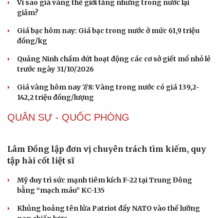
Vì sao giá vàng thế giới tăng nhưng trong nước lại
giảm?
Giá bạc hôm nay: Giá bạc trong nước ở mức 61,9 triệu
đồng/kg
Quảng Ninh chấm dứt hoạt động các cơ sở giết mổ nhỏ lẻ
trước ngày 31/10/2026
Giá vàng hôm nay 7/8: Vàng trong nước có giá 139,2-
142,2 triệu đồng/lượng
QUÂN SỰ - QUỐC PHÒNG
Lâm Đồng lập đơn vị chuyên trách tìm kiếm, quy
tập hài cốt liệt sĩ
Mỹ duy trì sức mạnh tiêm kích F-22 tại Trung Đông
bằng “mạch máu” KC-135
Khủng hoảng tên lửa Patriot đẩy NATO vào thế lưỡng
Sức khỏe
Đời sống