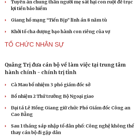
Tuyên án chung thân người mẹ sát hại con ruột để trục
lợi tiền bảo hiểm
Giang hồ mạng “Tiến Bịp” lĩnh án 8 năm tù
Khởi tố cha dượng bạo hành con riêng của vợ
TỔ CHỨC NHÂN SỰ
Quảng Trị đưa cán bộ về làm việc tại trung tâm
hành chính - chính trị tỉnh
Cà Mau bổ nhiệm 3 phó giám đốc sở
Bổ nhiệm 2 Thứ trưởng Bộ Ngoại giao
Đại tá Lê Hồng Giang giữ chức Phó Giám đốc Công an
Cao Bằng
Sau 1 tháng sáp nhập tổ dân phố: Công nghệ không thể
thay cán bộ đi gặp dân