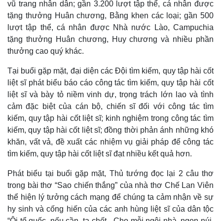
vũ trang nhân dân; gần 3.200 lượt tập thể, cá nhân được
tặng thưởng Huân chương, Bằng khen các loại; gần 500
Thế giới
Multimedia
lượt tập thể, cá nhân được Nhà nước Lào, Campuchia
Quan sát
Video
tặng thưởng Huân chương, Huy chương và nhiều phần
Cuộc sống đó đây
Ảnh
thưởng cao quý khác.
Hồ sơ
E-Magazine
Infographic
Tại buổi gặp mặt, đại diện các Đội tìm kiếm, quy tập hài cốt
liệt sĩ phát biểu báo cáo công tác tìm kiếm, quy tập hài cốt
liệt sĩ và bày tỏ niềm vinh dự, trọng trách lớn lao và tình
cảm đặc biệt của cán bộ, chiến sĩ đối với công tác tìm
kiếm, quy tập hài cốt liệt sĩ; kinh nghiệm trong công tác tìm
kiếm, quy tập hài cốt liệt sĩ; đồng thời phản ánh những khó
khăn, vất vả, đề xuất các nhiệm vụ giải pháp để công tác
tìm kiếm, quy tập hài cốt liệt sĩ đạt nhiều kết quả hơn.
Phát biểu tại buổi gặp mặt, Thủ tướng đọc lại 2 câu thơ
trong bài thơ “Sao chiến thắng” của nhà thơ Chế Lan Viên
thể hiện lý tưởng cách mạng để chúng ta cảm nhận về sự
hy sinh và cống hiến của các anh hùng liệt sĩ của dân tộc
“Ôi tổ quốc, nếu cần, ta chết - Cho mỗi ngôi nhà, ngọn núi,