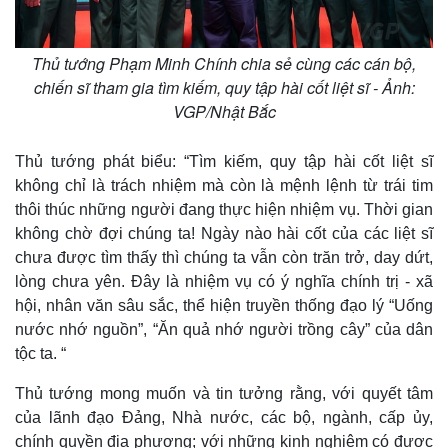
Thủ tướng Phạm Minh Chính chia sẻ cùng các cán bộ,
chiến sĩ tham gia tìm kiếm, quy tập hài cốt liệt sĩ - Ảnh:
VGP/Nhật Bắc
Pháp luật
Quân sự - Quốc phòng
Vụ án
Vũ khí
Thủ tướng phát biểu: “Tìm kiếm, quy tập hài cốt liệt sĩ
Tin nóng
Việt Nam
không chỉ là trách nhiệm mà còn là mệnh lệnh từ trái tim
Tư vấn luật
Phân tích
thôi thúc những người đang thực hiện nhiệm vụ. Thời gian
không chờ đợi chúng ta! Ngày nào hài cốt của các liệt sĩ
chưa được tìm thấy thì chúng ta vẫn còn trăn trở, day dứt,
lòng chưa yên. Đây là nhiệm vụ có ý nghĩa chính trị - xã
hội, nhân văn sâu sắc, thể hiện truyền thống đạo lý “Uống
nước nhớ nguồn”, “Ăn quả nhớ người trồng cây” của dân
tộc ta. “
Thủ tướng mong muốn và tin tưởng rằng, với quyết tâm
của lãnh đạo Đảng, Nhà nước, các bộ, ngành, cấp ủy,
chính quyền địa phương; với những kinh nghiệm có được