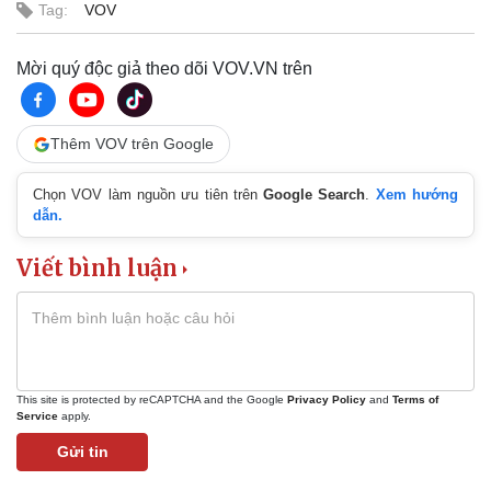
Tag:
VOV
Mời quý độc giả theo dõi VOV.VN trên
Thêm VOV trên Google
Chọn VOV làm nguồn ưu tiên trên
Google Search
.
Xem hướng
dẫn.
Viết bình luận
Thể thao
Ô tô - Xe máy
This site is protected by reCAPTCHA and the Google
Privacy Policy
and
Terms of
Bóng đá
Ô tô
Service
apply.
Lịch thi đấu bóng đá
Xe máy
Gửi tin
Thế giới thể thao
Tư vấn
eSports