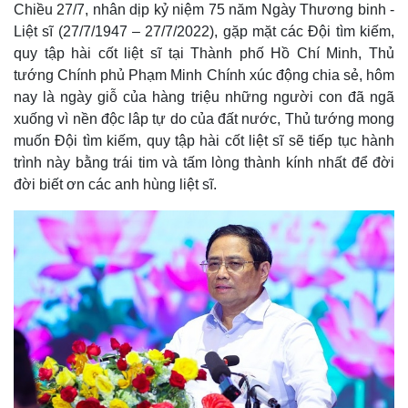
a
Chiều 27/7, nhân dịp kỷ niệm 75 năm Ngày Thương binh -
a
t
e
d
y
e
e
Liệt sĩ (27/7/1947 – 27/7/2022), gặp mặt các Đội tìm kiếm,
d
m
:
quy tập hài cốt liệt sĩ tại Thành phố Hồ Chí Minh, Thủ
2
.
a
5
tướng Chính phủ Phạm Minh Chính xúc động chia sẻ, hôm
3
%
nay là ngày giỗ của hàng triệu những người con đã ngã
i
xuống vì nền độc lâp tự do của đất nước, Thủ tướng mong
n
muốn Đội tìm kiếm, quy tập hài cốt liệt sĩ sẽ tiếp tục hành
i
trình này bằng trái tim và tấm lòng thành kính nhất để đời
n
đời biết ơn các anh hùng liệt sĩ.
g
T
i
m
e