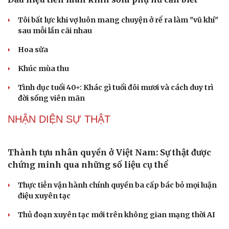
Tôi bất lực khi vợ luôn mang chuyện ở rể ra làm "vũ khí"
sau mỗi lần cãi nhau
Hoa sữa
Du lịch
Podcast
Khúc mùa thu
Tư vấn
Câu chuyện thời sự
Tình dục tuổi 40+: Khác gì tuổi đôi mươi và cách duy trì
Săn Tour
Đọc truyện đêm khuya
đời sống viên mãn
check-in
Cửa sổ tình yêu
Kể chuyện cho bé
NHẬN DIỆN SỰ THẬT
Hạt giống tâm hồn
Thành tựu nhân quyền ở Việt Nam: Sự thật được
chứng minh qua những số liệu cụ thể
Thực tiễn vận hành chính quyền ba cấp bác bỏ mọi luận
điệu xuyên tạc
Thủ đoạn xuyên tạc mới trên không gian mạng thời AI