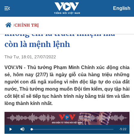
English
Tìm kiếm, quy tập hài cốt liệt sĩ
CHÍNH TRỊ
/
không chỉ là trách nhiệm mà
còn là mệnh lệnh
Chính trị
Xã hội
Thứ Tư, 18:01, 27/07/2022
Đảng
Tin 24h
VOV.VN - Thủ tướng Phạm Minh Chính xúc động chia
Tổ chức nhân sự
Dự báo thời tiết
sẻ, hôm nay (27/7) là ngày giỗ của hàng triệu những
Quốc hội
Giáo dục
người con đã ngã xuống vì nền độc lâp tự do của đất
Nhận diện sự thật
Dấu ấn VOV
nước, Thủ tướng mong muốn Đội tìm kiếm, quy tập hài
Việc làm
Biển đảo
cốt liệt sĩ sẽ tiếp tục hành trình này bằng trái tim và tấm
lòng thành kính nhất.
R
-
5:22
L
P
M
o
l
u