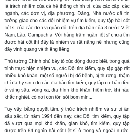
là trách nhiệm của cả hệ thống chính trị, của các cấp, các
ngành, các đơn vị, địa phương. Đảng, Nhà nước đã tin
tưởng giao cho các đội nhiệm vụ tìm kiếm, quy tập hài cốt
liệt sĩ của các đơn vị quân đội trên địa bàn của 3 nước Việt
Nam, Lào, Campuchia. Với hàng trăm ngàn liệt sĩ chưa tìm
được hài cốt thì đây là nhiệm vụ rất nặng nề nhưng cũng
đầy vinh quang và thiêng liêng.
Thủ tướng Chính phủ bày tỏ xúc động được biết, trong quá
trình thực hiện nhiệm vụ, các Đội tìm kiếm, quy tập gặp rất
nhiều khó khăn, một số người bị đổ bệnh, bị thương, thậm
chí đã hy sinh do các địa bàn tìm kiếm, quy tập cơ bản đều
Kinh tế
Thị trường
ở vùng sâu, vùng xa, địa hình khó khăn, hiểm trở, khí hậu
Bất động sản
Giá vàng
khắc nghiệt, có nơi còn tồn sót bom mìn...
Khởi nghiệp
Tiêu dùng
Tỷ giá
Tuy vậy, bằng quyết tâm, ý thức trách nhiệm và sự tri ân
Chứng khoán
sâu sắc, từ năm 1994 đến nay, các Đội tìm kiếm, quy tập
Giá cà phê
đã vượt qua mọi khó khăn, gian khổ, tìm kiếm, quy tập
được trên 84 nghìn hài cốt liệt sĩ ở trong và ngoài nước.