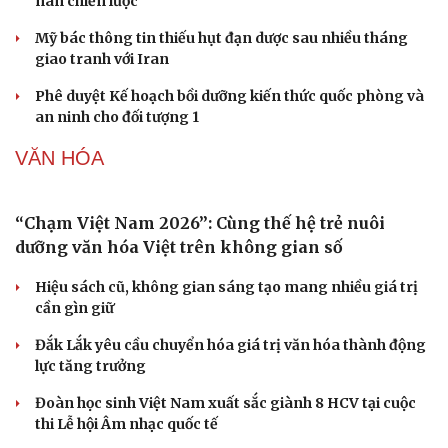
nan chiến lược
Dinh dưỡng - món ngon
Nhà đẹp
Cây thuốc
Blog
Mỹ bác thông tin thiếu hụt đạn dược sau nhiều tháng
Sản phụ khoa
Tình yêu - Gia đình
giao tranh với Iran
Nhi khoa
Nam khoa
Phê duyệt Kế hoạch bồi dưỡng kiến thức quốc phòng và
Làm đẹp - giảm cân
an ninh cho đối tượng 1
Phòng mạch online
VĂN HÓA
Ăn sạch sống khỏe
“Chạm Việt Nam 2026”: Cùng thế hệ trẻ nuôi
dưỡng văn hóa Việt trên không gian số
Hiệu sách cũ, không gian sáng tạo mang nhiều giá trị
cần gìn giữ
Đắk Lắk yêu cầu chuyển hóa giá trị văn hóa thành động
lực tăng trưởng
Đoàn học sinh Việt Nam xuất sắc giành 8 HCV tại cuộc
thi Lễ hội Âm nhạc quốc tế