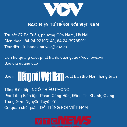
Văn hóa
Giải trí
Sân khấu - Điện ảnh
Nghệ sĩ
BÁO ĐIỆN TỬ TIẾNG NÓI VIỆT NAM
Văn học
Thời trang
Âm nhạc
Sao Việt
Trụ sở: 37 Bà Triệu, phường Cửa Nam, Hà Nội
Di sản
Điện thoại: 84-24-22105148, 84-24-39785691
Thư điện tử: baodientuvov@vov.vn
Liên hệ quảng cáo, phát hành: quangcao@vovnews.vn
Báo giá quảng cáo
Du lịch
Podcast
Báo in
xuất bản thứ Năm hàng tuần
Tư vấn
Câu chuyện thời sự
Săn Tour
Đọc truyện đêm khuya
Tổng Biên tập: NGÔ THIỆU PHONG
check-in
Cửa sổ tình yêu
Phó Tổng Biên tập: Phạm Công Hân, Đặng Thị Khanh, Giang
Kể chuyện cho bé
Trung Sơn, Nguyễn Tuyết Yến
Hạt giống tâm hồn
Cơ quan chủ quản: ĐÀI TIẾNG NÓI VIỆT NAM