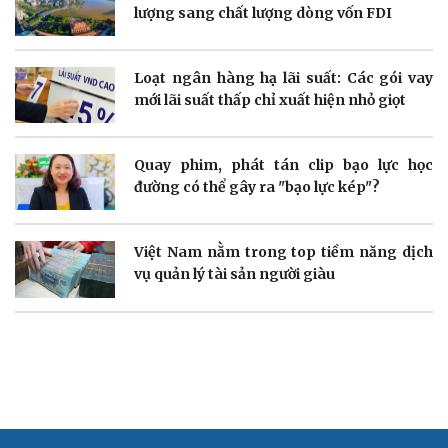
Thông tin doanh nghiệp
Sành điệu
lượng sang chất lượng dòng vốn FDI
Doanh nghiệp 24h
Tin Công nghệ
Doanh nhân
Trải nghiệm
Vì cộng đồng
Chuyển đổi số
Loạt ngân hàng hạ lãi suất: Các gói vay
mới lãi suất thấp chỉ xuất hiện nhỏ giọt
Quay phim, phát tán clip bạo lực học
đường có thể gây ra "bạo lực kép"?
Sức khỏe
Đời sống
Dinh dưỡng - món ngon
Nhà đẹp
Cây thuốc
Blog
Việt Nam nằm trong top tiềm năng dịch
Sản phụ khoa
Tình yêu - Gia đình
vụ quản lý tài sản người giàu
Nhi khoa
Nam khoa
Làm đẹp - giảm cân
Phòng mạch online
Ăn sạch sống khỏe