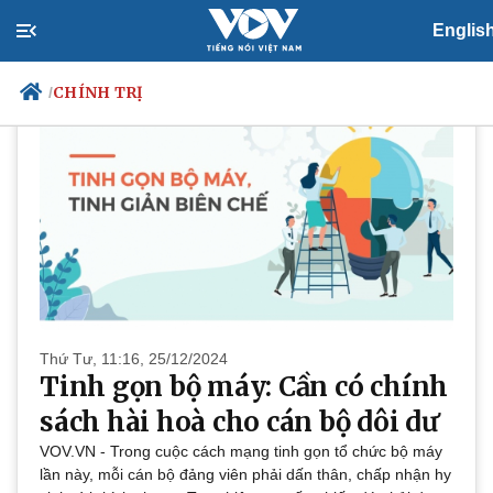
CHÍNH TRỊ
Englis
CHÍNH TRỊ
/
Chính trị
Xã hội
Đảng
Tin 24h
Tổ chức nhân sự
Dự báo thời tiết
Quốc hội
Giáo dục
Nhận diện sự thật
Dấu ấn VOV
Việc làm
Biển đảo
Thứ Tư, 11:16, 25/12/2024
Tinh gọn bộ máy: Cần có chính
sách hài hoà cho cán bộ dôi dư
VOV.VN - Trong cuộc cách mạng tinh gọn tổ chức bộ máy
lần này, mỗi cán bộ đảng viên phải dấn thân, chấp nhận hy
Thế giới
Multimedia