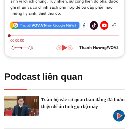
sinh vì lợi ích chung. Tuy nhiên, sự cống hiến đó phải được
Quan sát
Video
ghi nhận và có chính sách phù hợp để bù đắp phần nào
Cuộc sống đó đây
Ảnh
những hy sinh, thiệt thòi đó.
Hồ sơ
E-Magazine
Infographic
00:00:00
Thanh Hương/VOV2
Kinh tế
Thị trường
Bất động sản
Giá vàng
Podcast liên quan
Khởi nghiệp
Tiêu dùng
Tỷ giá
Chứng khoán
Giá cà phê
Toàn bộ các cơ quan ban đảng đã hoàn
thiện đề án tinh gọn bộ máy
Pháp luật
Quân sự - Quốc phòng