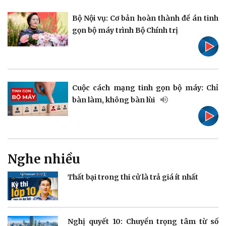
Vụ án
Vũ khí
Bộ Nội vụ: Cơ bản hoàn thành đề án tinh
Tin nóng
Việt Nam
gọn bộ máy trình Bộ Chính trị
Tư vấn luật
Phân tích
Cuộc cách mạng tinh gọn bộ máy: Chỉ
Thể thao
Ô tô - Xe máy
bàn làm, không bàn lùi
Bóng đá
Ô tô
Lịch thi đấu bóng đá
Xe máy
Thế giới thể thao
Tư vấn
eSports
Hậu trường
Nghe nhiều
Thất bại trong thi cử là trả giá ít nhất
Doanh nghiệp
Công nghệ
Nghị quyết 10: Chuyển trọng tâm từ số