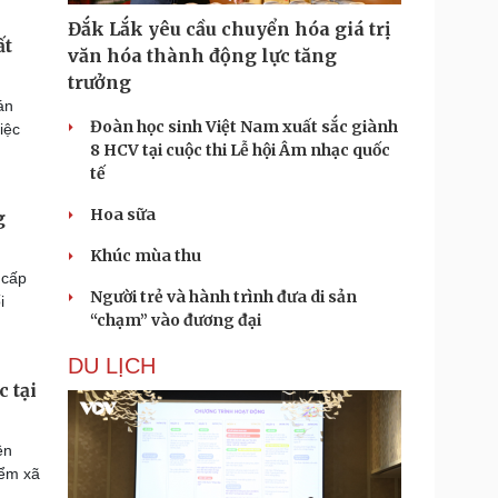
Đắk Lắk yêu cầu chuyển hóa giá trị
ất
văn hóa thành động lực tăng
trưởng
án
Đoàn học sinh Việt Nam xuất sắc giành
iệc
8 HCV tại cuộc thi Lễ hội Âm nhạc quốc
tế
Hoa sữa
g
Khúc mùa thu
 cấp
Người trẻ và hành trình đưa di sản
i
“chạm” vào đương đại
DU LỊCH
 tại
ên
iểm xã