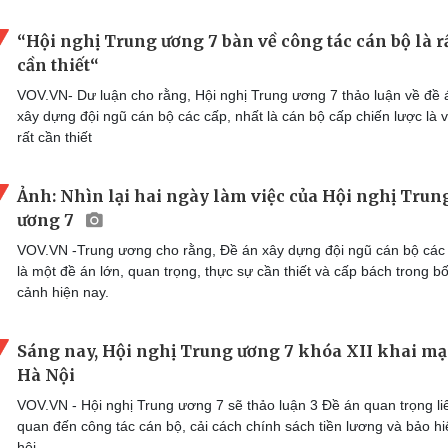
“Hội nghị Trung ương 7 bàn về công tác cán bộ là r
cần thiết“
VOV.VN- Dư luận cho rằng, Hội nghị Trung ương 7 thảo luận về đề 
xây dựng đội ngũ cán bộ các cấp, nhất là cán bộ cấp chiến lược là v
rất cần thiết
Ảnh: Nhìn lại hai ngày làm việc của Hội nghị Trun
ương 7
VOV.VN -Trung ương cho rằng, Đề án xây dựng đội ngũ cán bộ các
là một đề án lớn, quan trọng, thực sự cần thiết và cấp bách trong bố
cảnh hiện nay.
Sáng nay, Hội nghị Trung ương 7 khóa XII khai mạc
Hà Nội
VOV.VN - Hội nghị Trung ương 7 sẽ thảo luận 3 Đề án quan trọng li
quan đến công tác cán bộ, cải cách chính sách tiền lương và bảo h
hội.