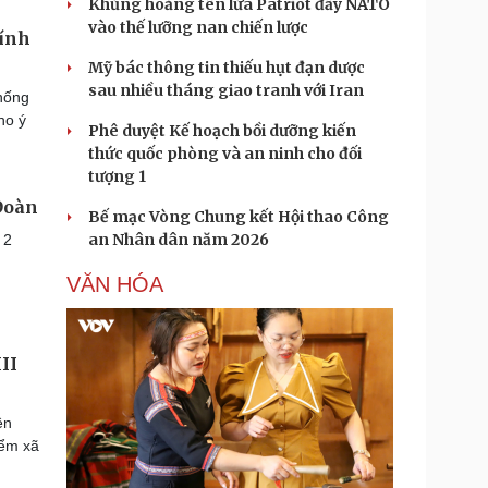
Khủng hoảng tên lửa Patriot đẩy NATO
vào thế lưỡng nan chiến lược
hính
Mỹ bác thông tin thiếu hụt đạn dược
sau nhiều tháng giao tranh với Iran
thống
ho ý
Phê duyệt Kế hoạch bồi dưỡng kiến
thức quốc phòng và an ninh cho đối
tượng 1
Đoàn
Bế mạc Vòng Chung kết Hội thao Công
an Nhân dân năm 2026
 2
VĂN HÓA
II
ên
iểm xã