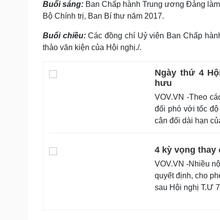
Buổi sáng:
Ban Chấp hành Trung ương Đảng làm vi
Tin nóng
Việt Nam
Bộ Chính trị, Ban Bí thư năm 2017.
Tư vấn luật
Phân tích
Buổi chiều:
Các đồng chí Uỷ viên Ban Chấp hành
thảo văn kiện của Hội nghị./.
Sức khỏe
Đời sống
Dinh dưỡng - món ngon
Nhà đẹp
Ngày thứ 4 Hội
Cây thuốc
Blog
hưu
Sản phụ khoa
Tình yêu - Gia đình
VOV.VN -Theo các 
Nhi khoa
Nam khoa
đối phó với tốc độ
Làm đẹp - giảm cân
cân đối dài hạn c
Phòng mạch online
Ăn sạch sống khỏe
4 kỳ vọng thay 
Cải chính
VOV.VN -Nhiều nội
quyết định, cho ph
sau Hội nghị T.Ư 7