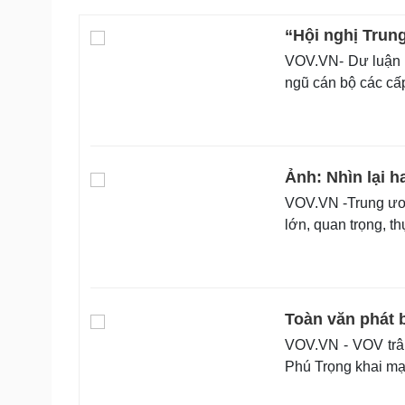
“Hội nghị Trung
VOV.VN- Dư luận c
ngũ cán bộ các cấp,
Ảnh: Nhìn lại h
VOV.VN -Trung ươn
lớn, quan trọng, t
Toàn văn phát 
VOV.VN - VOV trân
Phú Trọng khai mạ