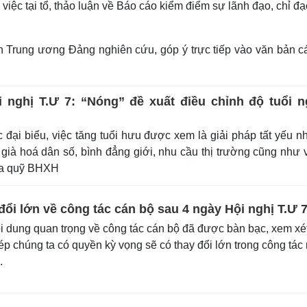
ệc tại tổ, thảo luận về Báo cáo kiểm điểm sự lãnh đạo, chỉ đạ
Lịch thi đấu bóng đá
Xe máy
Thế giới thể thao
Tư vấn
eSports
V
 Trung ương Đảng nghiên cứu, góp ý trực tiếp vào văn bản c
Hậu trường
Văn hóa
Giải trí
D
Sân khấu - Điện ảnh
Nghệ sĩ
 nghị T.Ư 7: “Nóng” đề xuất điều chỉnh độ tuổi n
Văn học
Thời trang
Âm nhạc
Sao Việt
c
đại biểu, việc tăng tuổi hưu được xem là giải pháp tất yếu 
Di sản
 già hoá dân số, bình đẳng giới, nhu cầu thị trường cũng như 
ủa quỹ BHXH
đổi lớn về công tác cán bộ sau 4 ngày Hội nghị T.Ư 
 dung quan trọng về công tác cán bộ đã được bàn bạc, xem xé
ép chúng ta có quyền kỳ vọng sẽ có thay đổi lớn trong công tác
.