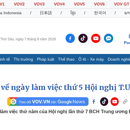
V1
VOV2
VOV3
VOV4
VOV5
VOV6
VOV GT
a Indonesia
/
日本語
/
ខ្មែរ
/
한국어
/
ພາ
Thứ Sáu, ngày 7 tháng 8 năm 2026
Po
inh tế
Thị trường
Pháp luật
Thể thao
Ô tô - Xe máy
Doanh nghi
Thế giới
Multimedia
K
Quan sát
Video
B
về ngày làm việc thứ 5 Hội nghị T.Ư
Cuộc sống đó đây
Ảnh
K
Hồ sơ
E-Magazine
Infographic
 làm việc thứ năm của Hội nghị lần thứ 7 BCH Trung ương
Thể thao
Ô tô - Xe máy
D
Bóng đá
Ô tô
T