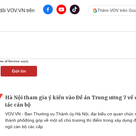
 dõi VOV.VN trên
Thêm VOV trên Goo
ms of Service
apply.
Gửi tin
Hà Nội tham gia ý kiến vào Ðề án Trung ương 7 về
tác cán bộ
VOV.VN - Ban Thường vụ Thành ủy Hà Nội, đại biểu cơ quan chức
thành phốđóng góp về một số chủ trương thí điểm trong xây dựng đ
ngũ cán bộ các cấp.