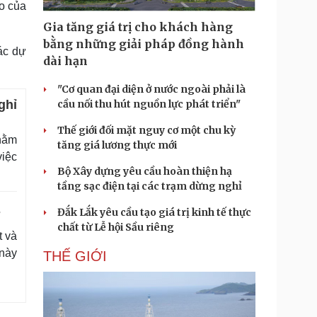
o của
Doanh nghiệp 24h
Tin Công nghệ
Doanh nhân
Trải nghiệm
Gia tăng giá trị cho khách hàng
ì cộng đồng
Chuyển đổi số
bằng những giải pháp đồng hành
ác dự
dài hạn
u lịch
Podcast
"Cơ quan đại diện ở nước ngoài phải là
Tư vấn
Câu chuyện thời sự
ghỉ
cầu nối thu hút nguồn lực phát triển"
Săn Tour
Đọc truyện đêm khuya
heck-in
Cửa sổ tình yêu
Thế giới đối mặt nguy cơ một chu kỳ
nhằm
Kể chuyện cho bé
tăng giá lương thực mới
Hạt giống tâm hồn
việc
Bộ Xây dựng yêu cầu hoàn thiện hạ
tầng sạc điện tại các trạm dừng nghỉ
Đắk Lắk yêu cầu tạo giá trị kinh tế thực
7
chất từ Lễ hội Sầu riêng
t và
 này
THẾ GIỚI