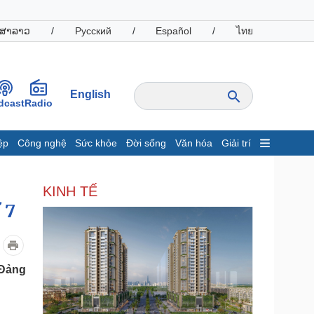
ສາລາວ
/
Русский
/
Español
/
ไทย
English
dcast
Radio
ệp
Công nghệ
Sức khỏe
Đời sống
Văn hóa
Giải trí
inh tế
Thị trường
KINH TẾ
ất động sản
Giá vàng
 7
hởi nghiệp
Tiêu dùng
Tỷ giá
Chứng khoán
Giá cà phê
 Đảng
oanh nghiệp
Công nghệ
hông tin doanh nghiệp
Sành điệu