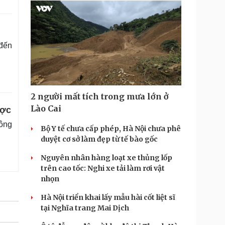
 đến
2 người mất tích trong mưa lớn ở
Lào Cai
ược
công
Bộ Y tế chưa cấp phép, Hà Nội chưa phê
duyệt cơ sở làm đẹp từ tế bào gốc
Nguyên nhân hàng loạt xe thủng lốp
trên cao tốc: Nghi xe tải làm rơi vật
nhọn
Hà Nội triển khai lấy mẫu hài cốt liệt sĩ
tại Nghĩa trang Mai Dịch