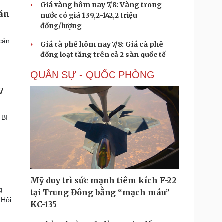
Giá vàng hôm nay 7/8: Vàng trong
cán
nước có giá 139,2-142,2 triệu
đồng/lượng
cán
Giá cà phê hôm nay 7/8: Giá cà phê
,
đồng loạt tăng trên cả 2 sàn quốc tế
QUÂN SỰ - QUỐC PHÒNG
7
 Bí
Mỹ duy trì sức mạnh tiêm kích F-22
g
tại Trung Đông bằng “mạch máu”
 Hội
KC-135