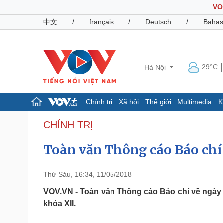
VO
中文
/
français
/
Deutsch
/
Bahas
29°C
Hà Nội
Chính trị
Xã hội
Thế giới
Multimedia
K
Chính trị
Xã hội
CHÍNH TRỊ
Đảng
Tin 24h
Toàn văn Thông cáo Báo chí 
Tổ chức nhân sự
Dự báo thời tiết
Quốc hội
Giáo dục
Nhận diện sự thật
Dấu ấn VOV
Thứ Sáu, 16:34, 11/05/2018
Việc làm
Biển đảo
VOV.VN - Toàn văn Thông cáo Báo chí về ngày
khóa XII.
Pháp luật
Quân sự - Quốc phòng
Vụ án
Vũ khí