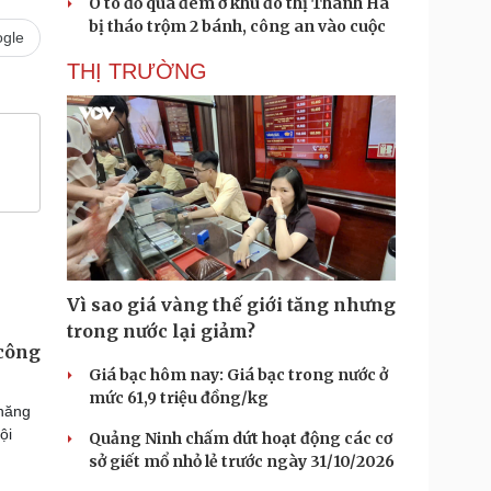
Ô tô đỗ qua đêm ở khu đô thị Thanh Hà
bị tháo trộm 2 bánh, công an vào cuộc
gle
THỊ TRƯỜNG
Vì sao giá vàng thế giới tăng nhưng
trong nước lại giảm?
 công
Giá bạc hôm nay: Giá bạc trong nước ở
mức 61,9 triệu đồng/kg
 năng
ội
Quảng Ninh chấm dứt hoạt động các cơ
sở giết mổ nhỏ lẻ trước ngày 31/10/2026