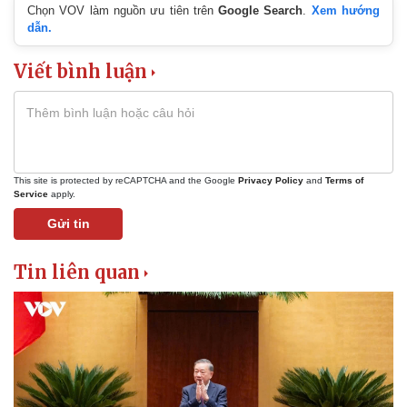
Pháp luật
Quân sự - Quốc phòng
Chọn VOV làm nguồn ưu tiên trên
Google Search
.
Xem hướng
dẫn.
Vụ án
Vũ khí
Tin nóng
Việt Nam
Viết bình luận
Tư vấn luật
Phân tích
This site is protected by reCAPTCHA and the Google
Privacy Policy
and
Terms of
Service
apply.
Gửi tin
Tin liên quan