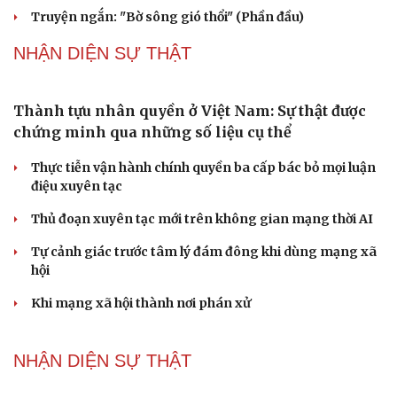
Đại biểu Quốc hội: Trao quyền lớn cho Petrovietnam
phải có “hàng rào” kiểm soát
Đề xuất tăng tuổi nghỉ hưu sĩ quan quân đội, tùy đặc thù
từng vị trí
Đại tướng Phan Văn Giang: Cấp phép UAV phải gắn với
định danh để bảo vệ bầu trời
PODCAST
Truyện ngắn: "Bờ sông gió thổi" (Phần cuối)
Phụ nữ nên quan tâm đến sức khỏe tình dục tuổi mãn
kinh như thế nào?
Phong slư - “thư tình” bằng dân ca của người Tày
Ngại khám bệnh, nhiều người tự chữa bệnh xã hội rồi
nhận hậu quả lớn
Truyện ngắn: "Bờ sông gió thổi" (Phần đầu)