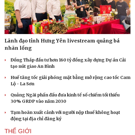
Lãnh đạo tỉnh Hưng Yên livestream quảng bá
nhãn lồng
Đồng Tháp đầu tư hơn 160 tỷ đồng xây dựng Dự án Cải
tạo nút giao An Bình
Huế tăng tốc giải phóng mặt bằng mở rộng cao tốc Cam
Lộ - La Sơn
Quảng Ngãi phấn đấu đưa kinh tế số chiếm tối thiểu
30% GRDP vào năm 2030
Tạm hoãn xuất cảnh với người nộp thuế không hoạt
động tại địa chỉ đăng ký
THẾ GIỚI
Doanh nghiệp
Công nghệ