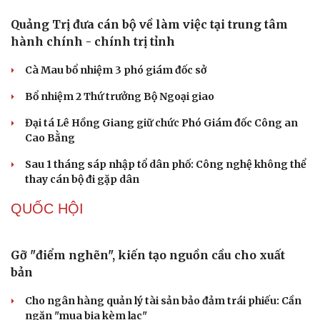
nhất thế giới
PHÁP LUẬT
Công an Phương Liệt liên tiếp bắt các đối tượng
ma túy
Nhóm thanh thiếu niên mang kiếm chặn xe người dân
Tai nạn khiến người ngồi trên xe tổn thương 96%, nam
sinh Bắc Ninh bị khởi tố
Cựu Thứ trưởng Nguyễn Bá Hoan được đưa ra xét xử
Du lịch
Podcast
ngày 18/8
Tư vấn
Câu chuyện thời sự
Săn Tour
Đọc truyện đêm khuya
Tây Ninh cảnh báo bẫy "việc nhẹ lương cao" ở
check-in
Cửa sổ tình yêu
Campuchia
Kể chuyện cho bé
Hạt giống tâm hồn
TỔ CHỨC NHÂN SỰ