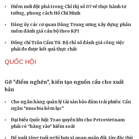
Thành tựu nhân quyền ở Việt Nam: Sự thật được
chứng minh qua những số liệu cụ thể
Thực tiễn vận hành chính quyền ba cấp bác bỏ mọi luận
điệu xuyên tạc
Thủ đoạn xuyên tạc mới trên không gian mạng thời AI
Tự cảnh giác trước tâm lý đám đông khi dùng mạng xã
hội
Khi mạng xã hội thành nơi phán xử
XÂY DỰNG, CHỈNH ĐỐN ĐẢNG
Cô giáo trẻ lấy sự tiến bộ của học sinh làm thước
đo thực hành Chỉ thị 07
Đối ngoại linh hoạt dựa trên nền tảng chính trị vững
chắc