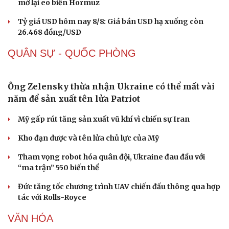
Giá vàng hôm nay 9/8: Vàng SJC tiếp tục trụ ở mức
cao
Giá cà phê hôm nay 9/8: Giá cà phê trong nước ở mức
97.000 đồng/kg
Giá xăng dầu hôm nay 9/8: Giá dầu thế giới tăng nhẹ
Giá xăng dầu hôm nay 8/8: Giá dầu giảm khi có tín hiệu
mở lại eo biển Hormuz
Tỷ giá USD hôm nay 8/8: Giá bán USD hạ xuống còn
26.468 đồng/USD
QUÂN SỰ - QUỐC PHÒNG