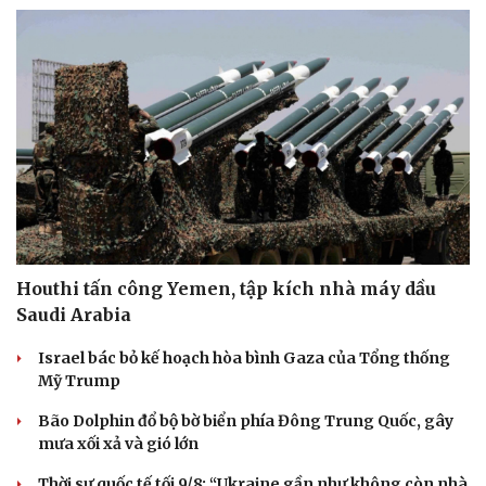
Thông tin doanh nghiệp
Sành điệu
Doanh nghiệp 24h
Tin Công nghệ
Doanh nhân
Trải nghiệm
Vì cộng đồng
Chuyển đổi số
Houthi tấn công Yemen, tập kích nhà máy dầu
Saudi Arabia
Israel bác bỏ kế hoạch hòa bình Gaza của Tổng thống
Mỹ Trump
Bão Dolphin đổ bộ bờ biển phía Đông Trung Quốc, gây
mưa xối xả và gió lớn
Thời sự quốc tế tối 9/8: “Ukraine gần như không còn nhà