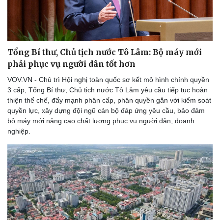
Tổng Bí thư, Chủ tịch nước Tô Lâm: Bộ máy mới
phải phục vụ người dân tốt hơn
VOV.VN - Chủ trì Hội nghị toàn quốc sơ kết mô hình chính quyền
3 cấp, Tổng Bí thư, Chủ tịch nước Tô Lâm yêu cầu tiếp tục hoàn
Thể thao
Ô tô - Xe máy
thiện thể chế, đẩy mạnh phân cấp, phân quyền gắn với kiểm soát
quyền lực, xây dựng đội ngũ cán bộ đáp ứng yêu cầu, bảo đảm
Bóng đá
Ô tô
bộ máy mới nâng cao chất lượng phục vụ người dân, doanh
Lịch thi đấu bóng đá
Xe máy
nghiệp.
Thế giới thể thao
Tư vấn
eSports
Hậu trường