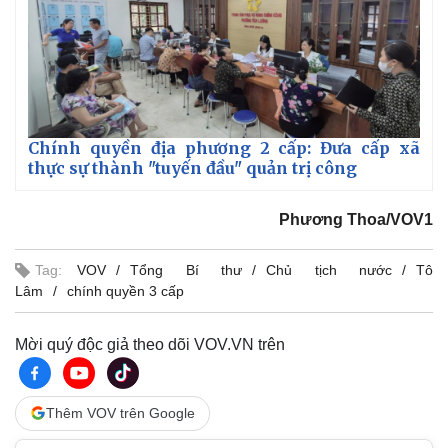
Chính quyền địa phương 2 cấp: Đưa cấp xã
thực sự thành "tuyến đầu" quản trị công
Phương Thoa/VOV1
Tag:
VOV
Tổng Bí thư
Chủ tịch nước
Tô
Lâm
chính quyền 3 cấp
Mời quý độc giả theo dõi VOV.VN trên
Thêm VOV trên Google