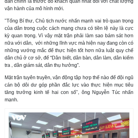
dân chính là thước đo khách quan nhất đối với chất lượng
vận hành của mô hình mới.
"Tổng Bí thư, Chủ tịch nước nhấn mạnh vai trò quan trọng
của dân trong cuộc cách mạng chưa có tiền lệ này là cực
kỳ quan trọng. Vì vậy mặt trận phải làm sao bám sát hơn
nữa với dân, với những lĩnh vực mà hiện nay đang còn có
những vướng mắc để thực hiện tốt hơn nữa luật quy chế
dân chủ ở cơ sở, để “Dân biết, dân bàn, dân làm, dân kiểm
tra , dân giám sát, dân thụ hưởng”.
Mặt trận tuyên truyền, vận động tập hợp thế nào để đội ngũ
cán bộ dôi dư góp phần đắc lực vào thực hiện mục tiêu
tăng trưởng kinh tế hai con số", ông Nguyễn Túc nhấn
mạnh.