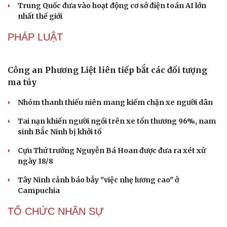
Thổ cẩm Chăm Mỹ Nghiệp: Từ ngôn ngữ văn hóa đến
sản phẩm du lịch độc đáo
Vì sao lượng khách Philippines đến Việt Nam tăng
trưởng vượt bậc?
Những hương vị đưa TP.HCM thành thiên đường ẩm
thực đường phố hàng đầu thế giới
CÔNG NGHỆ
Giá thu cũ iPhone tăng, Apple muốn người dùng
lên đời
Các nhà khoa học Nhật Bản phát hiện dấu hiệu của “hạt
ma” trong vũ trụ
Vì sao các hãng từ bỏ pin tháo rời trên điện thoại?
Microsoft tăng tốc đầu tư hạ tầng AI tại Ấn Độ
Trung Quốc đưa vào hoạt động cơ sở điện toán AI lớn