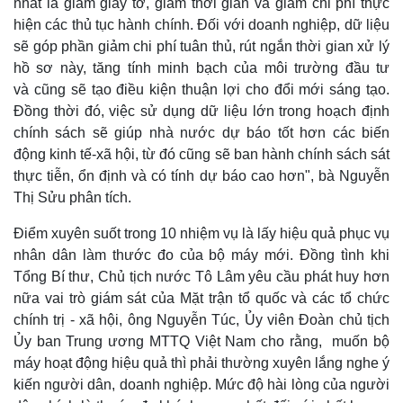
nhất là giảm giấy tờ, giảm thời gian và giảm chi phí thực
hiện các thủ tục hành chính. Đối với doanh nghiệp, dữ liệu
sẽ góp phần giảm chi phí tuân thủ, rút ngắn thời gian xử lý
hồ sơ này, tăng tính minh bạch của môi trường đầu tư
và cũng sẽ tạo điều kiện thuận lợi cho đổi mới sáng tạo.
Đồng thời đó, việc sử dụng dữ liệu lớn trong hoạch định
chính sách sẽ giúp nhà nước dự báo tốt hơn các biến
động kinh tế-xã hội, từ đó cũng sẽ ban hành chính sách sát
thực tiễn, ổn định và có tính dự báo cao hơn", bà Nguyễn
Kinh tế
Thị trường
Thị Sửu phân tích.
Bất động sản
Giá vàng
Điểm xuyên suốt trong 10 nhiệm vụ là lấy hiệu quả phục vụ
Khởi nghiệp
Tiêu dùng
nhân dân làm thước đo của bộ máy mới. Đồng tình khi
Tỷ giá
Chứng khoán
Tổng Bí thư, Chủ tịch nước Tô Lâm yêu cầu phát huy hơn
Giá cà phê
nữa vai trò giám sát của Mặt trận tổ quốc và các tổ chức
chính trị - xã hội, ông Nguyễn Túc, Ủy viên Đoàn chủ tịch
Ủy ban Trung ương MTTQ Việt Nam cho rằng, muốn bộ
máy hoạt động hiệu quả thì phải thường xuyên lắng nghe ý
kiến người dân, doanh nghiệp. Mức độ hài lòng của người