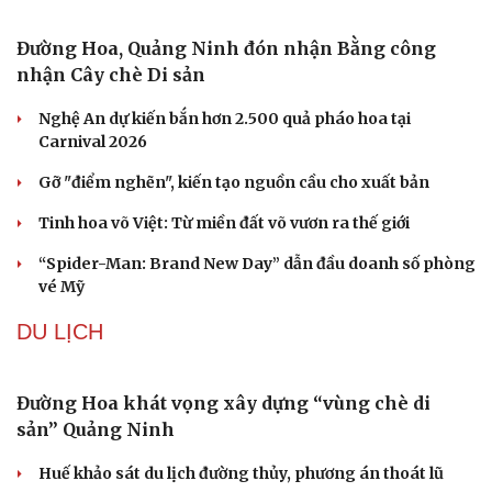
Ông Zelensky thừa nhận Ukraine có thể mất vài
năm để sản xuất tên lửa Patriot
Mỹ gấp rút tăng sản xuất vũ khí vì chiến sự Iran
Kho đạn dược và tên lửa chủ lực của Mỹ
Tham vọng robot hóa quân đội, Ukraine đau đầu với
“ma trận” 550 biến thể
Đức tăng tốc chương trình UAV chiến đấu thông qua hợp
tác với Rolls-Royce
VĂN HÓA