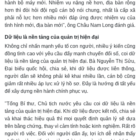
hành bộ máy mới. Nhiệm vụ nặng nề hơn, địa bàn rộng
hơn thì đòi hỏi đội ngũ cán bộ nói chung, nhất là cấp xã
phải nỗ lực hơn nhiều mới đáp ứng được nhiệm vụ của
tình hình mới, địa bàn mới", ông Châu Nam Long đánh giá.
Dữ liệu là nền tảng của quản trị hiện đại
Không chỉ nhấn mạnh yếu tố con người, nhiều ý kiến cũng
đồng tình cao với yêu cầu đẩy mạnh chuyển đổi số, coi dữ
liệu là nền tảng của quản trị hiện đại. Bà Nguyễn Thị Sửu,
Đại biểu quốc hội, chia sẻ, khi dữ liệu được liên thông,
người dân sẽ không phải kê khai nhiều lần, cán bộ cũng
giảm rất nhiều áp lực xử lý hồ sơ. Đây là hướng đi tất yếu
để xây dựng nền hành chính phục vụ.
"Tổng Bí thư, Chủ tịch nước yêu cầu coi dữ liệu là nền
tảng của quản trị hiện đại. Khi dữ liệu được kết nối, chia sẻ
và khai thác hiệu quả thì mọi quyết định quản lý sẽ dựa
trên bằng chứng, thay vì cảm tính hoặc kinh nghiệm. Rất rõ
người rõ việc. Đối với người dân ấy, lợi ích dễ nhận thấy