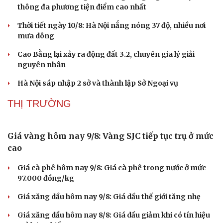
thông đa phương tiện điểm cao nhất
Thời tiết ngày 10/8: Hà Nội nắng nóng 37 độ, nhiều nơi
mưa dông
Cao Bằng lại xảy ra động đất 3.2, chuyên gia lý giải
nguyên nhân
Hà Nội sáp nhập 2 sở và thành lập Sở Ngoại vụ
THỊ TRƯỜNG
Sức khỏe
Đời sống
Dinh dưỡng - món ngon
Nhà đẹp
Cây thuốc
Blog
Sản phụ khoa
Tình yêu - Gia đình
Nhi khoa
Nam khoa
Làm đẹp - giảm cân
Phòng mạch online
Ăn sạch sống khỏe