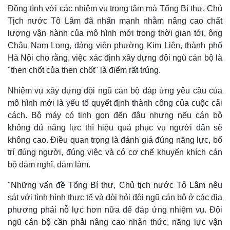
Thế giới
Multimedia
Đồng tình với các nhiệm vụ trọng tâm mà Tổng Bí thư, Chủ
Quan sát
Video
Tịch nước Tô Lâm đã nhấn mạnh nhằm nâng cao chất
Cuộc sống đó đây
Ảnh
lượng vận hành của mô hình mới trong thời gian tới, ông
Hồ sơ
E-Magazine
Châu Nam Long, đảng viên phường Kim Liên, thành phố
Infographic
Hà Nội cho rằng, việc xác định xây dựng đội ngũ cán bộ là
"then chốt của then chốt" là điểm rất trúng.
Nhiệm vụ xây dựng đội ngũ cán bộ đáp ứng yêu cầu của
mô hình mới là yếu tố quyết định thành công của cuộc cải
cách. Bộ máy có tinh gọn đến đâu nhưng nếu cán bộ
không đủ năng lực thì hiệu quả phục vụ người dân sẽ
không cao. Điều quan trọng là đánh giá đúng năng lực, bố
trí đúng người, đúng việc và có cơ chế khuyến khích cán
bộ dám nghĩ, dám làm.
"Những vấn đề Tổng Bí thư, Chủ tịch nước Tô Lâm nêu
sát với tình hình thực tế và đòi hỏi đội ngũ cán bộ ở các địa
phương phải nỗ lực hơn nữa để đáp ứng nhiệm vụ. Đội
ngũ cán bộ cần phải nâng cao nhận thức, năng lực vận