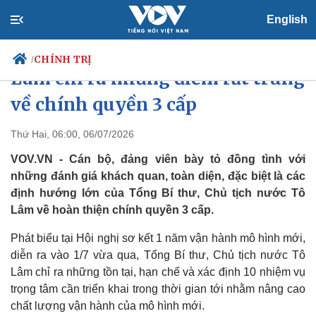
English
Tổng Bí thư, Chủ tịch nước Tô
CHÍNH TRỊ
/
Lâm chỉ ra những điểm rất trúng
về chính quyền 3 cấp
Chính trị
Xã hội
Thứ Hai, 06:00, 06/07/2026
Đảng
Tin 24h
VOV.VN - Cán bộ, đảng viên bày tỏ đồng tình với
Tổ chức nhân sự
Dự báo thời tiết
những đánh giá khách quan, toàn diện, đặc biệt là các
Quốc hội
Giáo dục
định hướng lớn của Tổng Bí thư, Chủ tịch nước Tô
Nhận diện sự thật
Dấu ấn VOV
Lâm về hoàn thiện chính quyền 3 cấp.
Việc làm
Biển đảo
Phát biểu tại Hội nghị sơ kết 1 năm vận hành mô hình mới,
diễn ra vào 1/7 vừa qua, Tổng Bí thư, Chủ tịch nước Tô
Lâm chỉ ra những tồn tại, hạn chế và xác định 10 nhiệm vụ
trọng tâm cần triển khai trong thời gian tới nhằm nâng cao
chất lượng vận hành của mô hình mới.