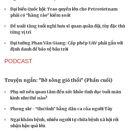
Quảng Trị đưa cán bộ về làm việc tại trung tâm
hành chính - chính trị tỉnh
Cà Mau bổ nhiệm 3 phó giám đốc sở
Bổ nhiệm 2 Thứ trưởng Bộ Ngoại giao
Đại tá Lê Hồng Giang giữ chức Phó Giám đốc Công an
Cao Bằng
Sau 1 tháng sáp nhập tổ dân phố: Công nghệ không thể
thay cán bộ đi gặp dân
QUỐC HỘI
Gỡ "điểm nghẽn", kiến tạo nguồn cầu cho xuất
bản
Cho ngân hàng quản lý tài sản bảo đảm trái phiếu: Cần
ngăn "mua bia kèm lạc"