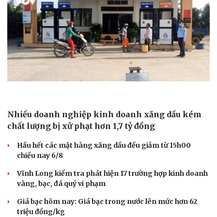
Nhiều doanh nghiệp kinh doanh xăng dầu kém
chất lượng bị xử phạt hơn 1,7 tỷ đồng
Hầu hết các mặt hàng xăng dầu đều giảm từ 15h00
chiều nay 6/8
Vĩnh Long kiểm tra phát hiện 17 trường hợp kinh doanh
vàng, bạc, đá quý vi phạm
Sức khỏe
Đời sống
Giá bạc hôm nay: Giá bạc trong nước lên mức hơn 62
Dinh dưỡng - món ngon
Nhà đẹp
triệu đồng/kg
Cây thuốc
Blog