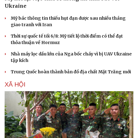
Ukraine
Mỹ bác thông tin thiếu hụt đạn dược sau nhiều tháng
giao tranh với Iran
Thời sự quốc tế tối 6/8: Mỹ tiết lộ thời điểm có thể đạt
thỏa thuận về Hormuz
Doanh nghiệp
Công nghệ
Thông tin doanh nghiệp
Sành điệu
Nhà máy lọc dầu lớn của Nga bốc cháy vì bị UAV Ukraine
Doanh nghiệp 24h
Tin Công nghệ
tập kích
Doanh nhân
Trải nghiệm
Trung Quốc hoàn thành bản đồ địa chất Mặt Trăng mới
Vì cộng đồng
Chuyển đổi số
XÃ HỘI