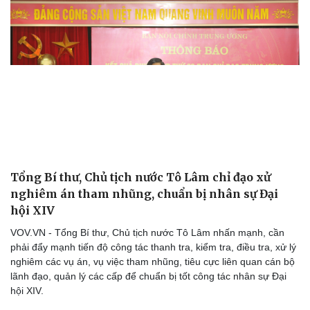
Tổng Bí thư, Chủ tịch nước Tô Lâm chỉ đạo xử
nghiêm án tham nhũng, chuẩn bị nhân sự Đại
hội XIV
Thể thao
Ô tô - Xe máy
VOV.VN - Tổng Bí thư, Chủ tịch nước Tô Lâm nhấn mạnh, cần
Bóng đá
Ô tô
phải đẩy mạnh tiến độ công tác thanh tra, kiểm tra, điều tra, xử lý
Lịch thi đấu bóng đá
Xe máy
nghiêm các vụ án, vụ việc tham nhũng, tiêu cực liên quan cán bộ
Thế giới thể thao
Tư vấn
lãnh đạo, quản lý các cấp để chuẩn bị tốt công tác nhân sự Đại
eSports
hội XIV.
Hậu trường