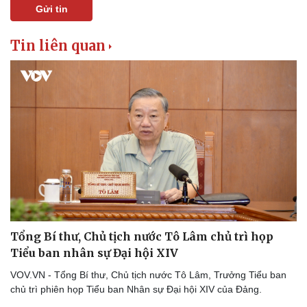
Gửi tin
Tin liên quan
Pháp luật
Quân sự - Quốc phòng
Vụ án
Vũ khí
Tin nóng
Việt Nam
Tư vấn luật
Phân tích
Tổng Bí thư, Chủ tịch nước Tô Lâm chủ trì họp
Tiểu ban nhân sự Đại hội XIV
VOV.VN - Tổng Bí thư, Chủ tịch nước Tô Lâm, Trưởng Tiểu ban
chủ trì phiên họp Tiểu ban Nhân sự Đại hội XIV của Đảng.