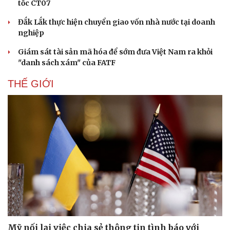
tốc CT07
Đắk Lắk thực hiện chuyển giao vốn nhà nước tại doanh
nghiệp
Giám sát tài sản mã hóa để sớm đưa Việt Nam ra khỏi
"danh sách xám" của FATF
THẾ GIỚI
Mỹ nối lại việc chia sẻ thông tin tình báo với