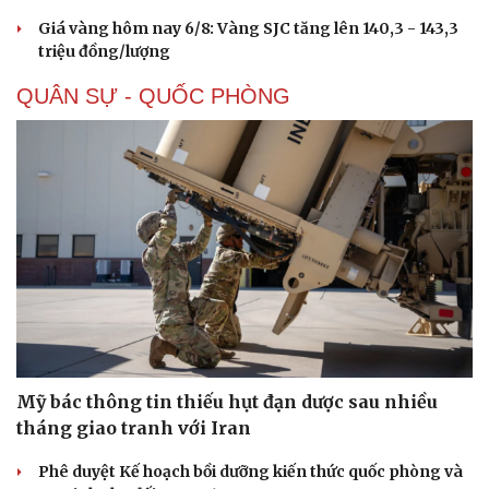
Sản phụ khoa
Tình yêu - Gia đình
Giá vàng hôm nay 6/8: Vàng SJC tăng lên 140,3 - 143,3
Nhi khoa
triệu đồng/lượng
Nam khoa
Làm đẹp - giảm cân
QUÂN SỰ - QUỐC PHÒNG
Phòng mạch online
Ăn sạch sống khỏe
Mỹ bác thông tin thiếu hụt đạn dược sau nhiều
tháng giao tranh với Iran
Phê duyệt Kế hoạch bồi dưỡng kiến thức quốc phòng và