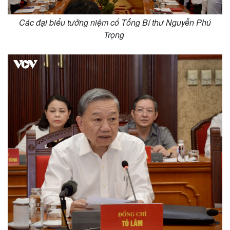
Thế giới
Multimedia
Các đại biểu tưởng niệm cố Tổng Bí thư Nguyễn Phú
Quan sát
Video
Trọng
Cuộc sống đó đây
Ảnh
Hồ sơ
E-Magazine
Infographic