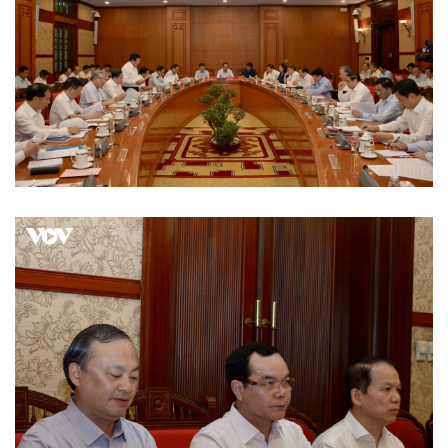
Kinh tế
Thị trường
Bất động sản
Giá vàng
Khởi nghiệp
Tiêu dùng
Tỷ giá
Chứng khoán
Giá cà phê