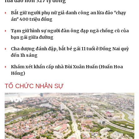
lừa đảo hơn 327 tỷ đồng
Bắt giữ người phụ nữ giả danh công an lừa đảo "chạy
án" 400 triệu đồng
Tạm giữ hình sự người đàn ông đạp ngã chồng cũ của
bạn gái giữa đường
Cha dượng đánh đập, bắt bé gái 11 tuổi ở Đồng Nai quỳ
đến 1h sáng
Khám xét khẩn cấp nhà Bùi Xuân Huấn (Huấn Hoa
Hồng)
TỔ CHỨC NHÂN SỰ