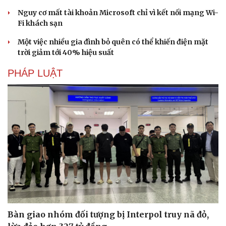
Nguy cơ mất tài khoản Microsoft chỉ vì kết nối mạng Wi-
Fi khách sạn
Du lịch
Podcast
Một việc nhiều gia đình bỏ quên có thể khiến điện mặt
trời giảm tới 40% hiệu suất
Tư vấn
Câu chuyện thời sự
Săn Tour
Đọc truyện đêm khuya
PHÁP LUẬT
check-in
Cửa sổ tình yêu
Kể chuyện cho bé
Hạt giống tâm hồn
Bàn giao nhóm đối tượng bị Interpol truy nã đỏ,