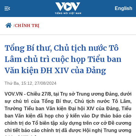
English
CHÍNH TRỊ
/
Tổng Bí thư, Chủ tịch nước Tô
Lâm chủ trì cuộc họp Tiểu ban
Chính trị
Xã hội
Đảng
Tin 24h
Văn kiện ĐH XIV của Đảng
Tổ chức nhân sự
Dự báo thời tiết
Quốc hội
Giáo dục
Thứ Ba, 15:12, 27/08/2024
Nhận diện sự thật
Dấu ấn VOV
Việc làm
VOV.VN - Chiều 27/8, tại Trụ sở Trung ương Đảng, dưới
Biển đảo
sự chủ trì của Tổng Bí thư, Chủ tịch nước Tô Lâm,
Trưởng Tiểu ban Văn kiện Đại hội XIV của Đảng, Tiểu
ban Văn kiện đã họp cho ý kiến vào Dự thảo báo cáo
chính trị do Tổ biên tập xây dựng trên cơ cở Đề cương
chi tiết báo cáo chính trị đã được Hội nghị Trung ương