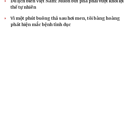
Du lịch biển Việt Nam: Muốn bứt phá phải vượt khỏi lợi
thế tự nhiên
Vì một phút buông thả sau hơi men, tôi bàng hoàng
phát hiện mắc bệnh tình dục
Ranh giới mong manh giữa hài hước và phản cảm
NHẬN DIỆN SỰ THẬT
Thành tựu nhân quyền ở Việt Nam: Sự thật được