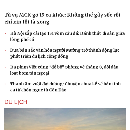
Từ vụ MCK gỡ 19 ca khúc: Không thể gây sốc rồi
chỉ xin lỗi là xong
Hà Nội sắp cải tạo 131 vòm cầu đá: Đánh thức di sản giữa
lòng phố cổ
Đưa bản sắc văn hóa người Mường trở thành động lực
phát triển du lịch cộng đồng
Ba phim Việt cùng “đổ bộ” phòng vé tháng 8, đối đầu
loạt bom tấn ngoại
Văn hóa
Giải trí
Thanh âm vượt đại dương: Chuyện chưa kể về bản tình
Sân khấu - Điện ảnh
Nghệ sĩ
ca từ chốn ngục tù Côn Đảo
Văn học
Thời trang
Âm nhạc
Sao Việt
DU LỊCH
Di sản