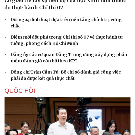
Thủ đoạn xuyên tạc mới trên không gian mạng thời AI
Tự cảnh giác trước tâm lý đám đông khi dùng mạng xã
hội
Cải chính
Khi mạng xã hội thành nơi phán xử
XÂY DỰNG, CHỈNH ĐỐN ĐẢNG
Cô giáo trẻ lấy sự tiến bộ của học sinh làm thước
đo thực hành Chỉ thị 07
Đối ngoại linh hoạt dựa trên nền tảng chính trị vững
chắc
Điểm mới đột phá trong Chỉ thị số 07 về thực hành tư
tưởng, phong cách Hồ Chí Minh
Đảng ủy các cơ quan Đảng Trung ương xây dựng phần
mềm đánh giá cán bộ theo KPI