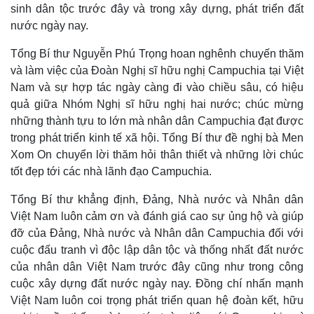
sinh dân tộc trước đây và trong xây dựng, phát triển đất
nước ngày nay.
Tổng Bí thư Nguyễn Phú Trọng hoan nghênh chuyến thăm
và làm việc của Đoàn Nghị sĩ hữu nghị Campuchia tại Việt
Nam và sự hợp tác ngày càng đi vào chiều sâu, có hiệu
quả giữa Nhóm Nghị sĩ hữu nghị hai nước; chúc mừng
những thành tựu to lớn mà nhân dân Campuchia đạt được
trong phát triển kinh tế xã hội. Tổng Bí thư đề nghị bà Men
Xom On chuyển lời thăm hỏi thân thiết và những lời chúc
tốt đẹp tới các nhà lãnh đạo Campuchia.
Tổng Bí thư khẳng định, Đảng, Nhà nước và Nhân dân
Thế giới
Multimedia
Việt Nam luôn cảm ơn và đánh giá cao sự ủng hộ và giúp
Quan sát
Video
đỡ của Đảng, Nhà nước và Nhân dân Campuchia đối với
Cuộc sống đó đây
Ảnh
cuộc đấu tranh vì độc lập dân tộc và thống nhất đất nước
Hồ sơ
E-Magazine
của nhân dân Việt Nam trước đây cũng như trong công
Infographic
cuộc xây dựng đất nước ngày nay. Đồng chí nhấn mạnh
Việt Nam luôn coi trọng phát triển quan hệ đoàn kết, hữu