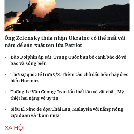
Ông Zelensky thừa nhận Ukraine có thể mất vài
năm để sản xuất tên lửa Patriot
Bão Dolphin áp sát, Trung Quốc ban bố cảnh báo đỏ về
bão và sóng biển
Thời sự quốc tế trưa 9/8: Thêm tàu chở dầu bốc cháy ở eo
biển Hormuz
Tướng Lê Văn Cương: Iran tổn thất lớn về vật chất, Mỹ
thiệt hại nặng về uy tín
Siêu El Nino đe dọa Thái Lan, Malaysia với nắng nóng
cực đoan và “bom mưa”
XÃ HỘI