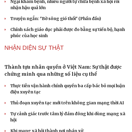
Tư vấn
Câu chuyện thời sự
Săn Tour
Đọc truyện đêm khuya
check-in
Cửa sổ tình yêu
Kể chuyện cho bé
Hạt giống tâm hồn
Phụ nữ nên quan tâm đến sức khỏe tình dục tuổi
mãn kinh như thế nào?
Phong slư - “thư tình” bằng dân ca của người Tày
Ngại khám bệnh, nhiều người tự chữa bệnh xã hội rồi
nhận hậu quả lớn
Truyện ngắn: "Bờ sông gió thổi" (Phần đầu)
Chính sách giáo dục phải được đo bằng sự tiến bộ, hạnh
phúc của học sinh
NHẬN DIỆN SỰ THẬT
Thành tựu nhân quyền ở Việt Nam: Sự thật được