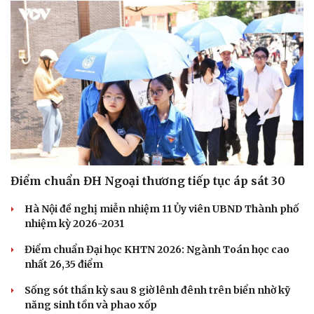
Pháp luật
Quân sự - Quốc phòng
Vụ án
Vũ khí
Tin nóng
Việt Nam
Tư vấn luật
Phân tích
Điểm chuẩn ĐH Ngoại thương tiếp tục áp sát 30
Hà Nội đề nghị miễn nhiệm 11 Ủy viên UBND Thành phố
nhiệm kỳ 2026-2031
Điểm chuẩn Đại học KHTN 2026: Ngành Toán học cao
nhất 26,35 điểm
Sống sót thần kỳ sau 8 giờ lênh đênh trên biển nhờ kỹ
năng sinh tồn và phao xốp