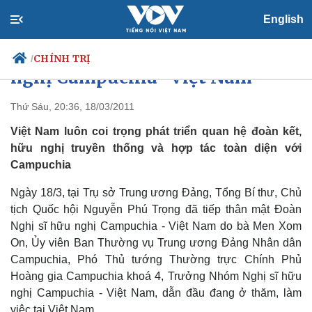
English
Tổng Bí thư tiếp các nghị sỹ hữu
CHÍNH TRỊ
/
nghị Campuchia- Việt Nam
Thứ Sáu, 20:36, 18/03/2011
Việt Nam luôn coi trọng phát triển quan hệ đoàn kết,
Chính trị
Xã hội
hữu nghị truyền thống và hợp tác toàn diện với
Đảng
Tin 24h
Campuchia
Tổ chức nhân sự
Dự báo thời tiết
Quốc hội
Giáo dục
Ngày 18/3, tại Trụ sở Trung ương Đảng, Tổng Bí thư, Chủ
Nhận diện sự thật
Dấu ấn VOV
Việc làm
tịch Quốc hội Nguyễn Phú Trọng đã tiếp thân mật Đoàn
Biển đảo
Nghị sĩ hữu nghị Campuchia - Việt Nam do bà Men Xom
On, Ủy viên Ban Thường vụ Trung ương Đảng Nhân dân
Campuchia, Phó Thủ tướng Thường trực Chính Phủ
Hoàng gia Campuchia khoá 4, Trưởng Nhóm Nghị sĩ hữu
nghị Campuchia - Việt Nam, dẫn đầu đang ở thăm, làm
việc tại Việt Nam.