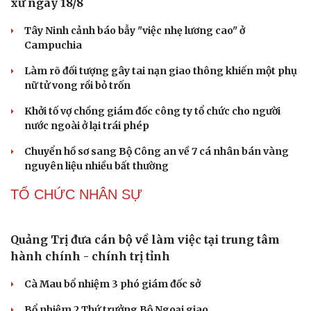
xử ngày 18/8
Tây Ninh cảnh báo bẫy "việc nhẹ lương cao" ở
Campuchia
Làm rõ đối tượng gây tai nạn giao thông khiến một phụ
nữ tử vong rồi bỏ trốn
Khởi tố vợ chồng giám đốc công ty tổ chức cho người
nước ngoài ở lại trái phép
Chuyển hồ sơ sang Bộ Công an về 7 cá nhân bán vàng
nguyên liệu nhiều bất thường
TỔ CHỨC NHÂN SỰ
Quảng Trị đưa cán bộ về làm việc tại trung tâm
hành chính - chính trị tỉnh
Văn hóa
Giải trí
Sân khấu - Điện ảnh
Nghệ sĩ
Cà Mau bổ nhiệm 3 phó giám đốc sở
Văn học
Thời trang
Âm nhạc
Sao Việt
Bổ nhiệm 2 Thứ trưởng Bộ Ngoại giao