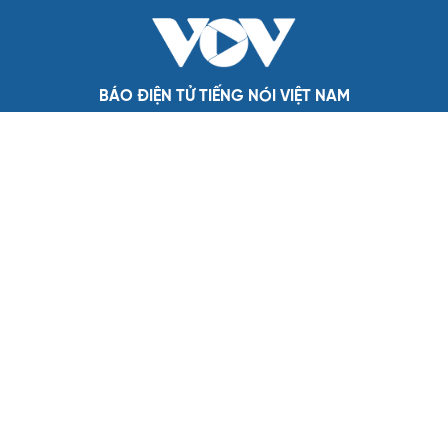
Đại biểu Quốc hội: Trao quyền lớn cho Petrovietnam
phải có “hàng rào” kiểm soát
Đề xuất tăng tuổi nghỉ hưu sĩ quan quân đội, tùy đặc thù
từng vị trí
Đại tướng Phan Văn Giang: Cấp phép UAV phải gắn với
định danh để bảo vệ bầu trời
BÁO ĐIỆN TỬ TIẾNG NÓI VIỆT NAM
Trụ sở: 37 Bà Triệu, phường Cửa Nam, Hà Nội
Điện thoại: 84-24-22105148, 84-24-39785691
Thư điện tử: baodientuvov@vov.vn
Liên hệ quảng cáo, phát hành: quangcao@vovnews.vn
Báo giá quảng cáo