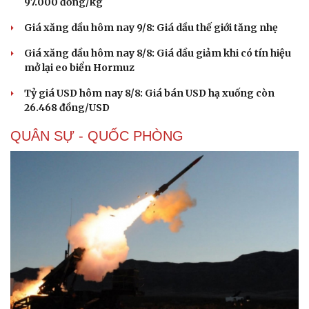
97.000 đồng/kg
Giá xăng dầu hôm nay 9/8: Giá dầu thế giới tăng nhẹ
Thể thao
Ô tô - Xe máy
Giá xăng dầu hôm nay 8/8: Giá dầu giảm khi có tín hiệu
Bóng đá
Ô tô
mở lại eo biển Hormuz
Lịch thi đấu bóng đá
Xe máy
Thế giới thể thao
Tư vấn
Tỷ giá USD hôm nay 8/8: Giá bán USD hạ xuống còn
eSports
26.468 đồng/USD
Hậu trường
QUÂN SỰ - QUỐC PHÒNG