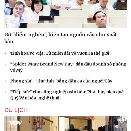
Gỡ "điểm nghẽn", kiến tạo nguồn cầu cho xuất
bản
Doanh nghiệp
Công nghệ
Thông tin doanh nghiệp
Sành điệu
Tinh hoa võ Việt: Từ miền đất võ vươn ra thế giới
Doanh nghiệp 24h
Tin Công nghệ
“Spider-Man: Brand New Day” dẫn đầu doanh số phòng
Doanh nhân
Trải nghiệm
vé Mỹ
Vì cộng đồng
Chuyển đổi số
Phong slư - “thư tình” bằng dân ca của người Tày
“Tiếp sức” cho công nghiệp văn hóa: Phát huy hiệu quả
Quỹ Văn hóa, nghệ thuật
DU LỊCH