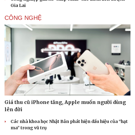
Gia Lai
CÔNG NGHỆ
Sức khỏe
Đời sống
Dinh dưỡng - món ngon
Nhà đẹp
Cây thuốc
Blog
Sản phụ khoa
Tình yêu - Gia đình
Nhi khoa
Nam khoa
Giá thu cũ iPhone tăng, Apple muốn người dùng
Làm đẹp - giảm cân
lên đời
Phòng mạch online
Ăn sạch sống khỏe
Các nhà khoa học Nhật Bản phát hiện dấu hiệu của “hạt
ma” trong vũ trụ