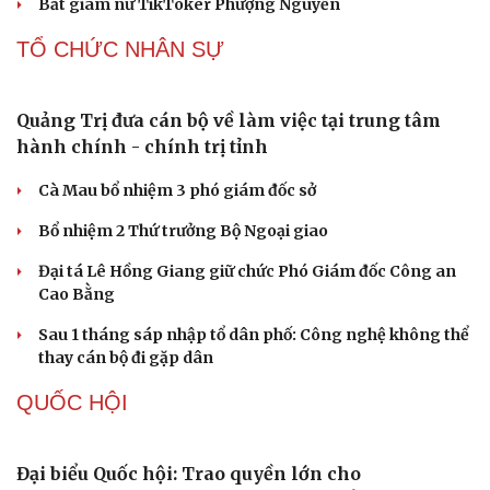
Bắt giam nữ TikToker Phượng Nguyễn
Văn hóa
Giải trí
TỔ CHỨC NHÂN SỰ
Sân khấu - Điện ảnh
Nghệ sĩ
Văn học
Thời trang
Âm nhạc
Sao Việt
Di sản
Quảng Trị đưa cán bộ về làm việc tại trung tâm
hành chính - chính trị tỉnh
Cà Mau bổ nhiệm 3 phó giám đốc sở
Bổ nhiệm 2 Thứ trưởng Bộ Ngoại giao