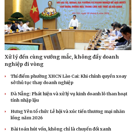
Xử lý đến cùng vướng mắc, không đẩy doanh
nghiệp đi vòng
Thí điểm phường XHCN Lào Cai: Khi chính quyền xoay
sở thủ tục thay doanh nghiệp
Kinh tế
Thị trường
Bất động sản
Giá vàng
Đà Nẵng: Phát hiện và xử lý vụ kinh doanh lô than hoạt
Khởi nghiệp
Tiêu dùng
tính nhập lậu
Tỷ giá
Chứng khoán
Hưng Yên tổ chức Lễ hội và xúc tiến thương mại nhãn
Giá cà phê
lồng năm 2026
Bài toán hút vốn, không chỉ là chuyển đổi xanh