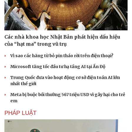
Sản phụ khoa
Tình yêu - Gia đình
Nhi khoa
Nam khoa
Làm đẹp - giảm cân
Phòng mạch online
Ăn sạch sống khỏe
Các nhà khoa học Nhật Bản phát hiện dấu hiệu
của “hạt ma” trong vũ trụ
Vì sao các hãng từ bỏ pin tháo rời trên điện thoại?
Microsoft tăng tốc đầu tư hạ tầng AI tại Ấn Độ
Trung Quốc đưa vào hoạt động cơ sở điện toán AI lớn
nhất thế giới
Meta bị buộc bồi thường 567 triệu USD vì gây hại cho trẻ
em
PHÁP LUẬT