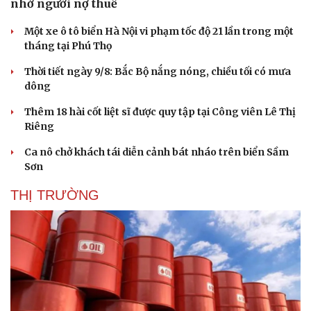
nhở người nợ thuế
Một xe ô tô biển Hà Nội vi phạm tốc độ 21 lần trong một
tháng tại Phú Thọ
Thời tiết ngày 9/8: Bắc Bộ nắng nóng, chiều tối có mưa
dông
Thêm 18 hài cốt liệt sĩ được quy tập tại Công viên Lê Thị
Riêng
Ca nô chở khách tái diễn cảnh bát nháo trên biển Sầm
Sơn
THỊ TRƯỜNG