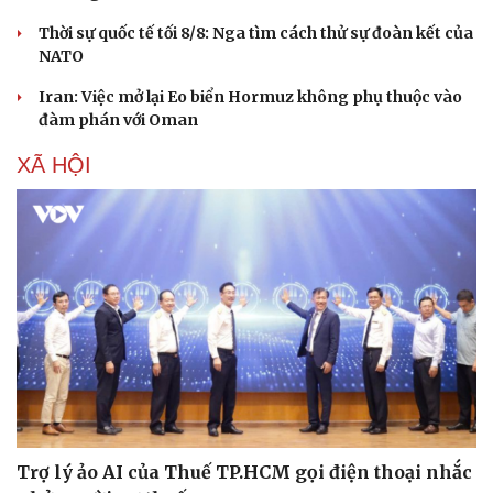
Thời sự quốc tế tối 8/8: Nga tìm cách thử sự đoàn kết của
NATO
Iran: Việc mở lại Eo biển Hormuz không phụ thuộc vào
đàm phán với Oman
XÃ HỘI
Pháp luật
Quân sự - Quốc phòng
Vụ án
Vũ khí
Tin nóng
Việt Nam
Tư vấn luật
Phân tích
Trợ lý ảo AI của Thuế TP.HCM gọi điện thoại nhắc