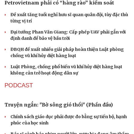
Đại tá Lê Hồng Giang giữ chức Phó Giám đốc Công an
Cao Bằng
Sau 1 tháng sáp nhập tổ dân phố: Công nghệ không thể
thay cán bộ đi gặp dân
QUỐC HỘI
Đại biểu Quốc hội: Trao quyền lớn cho
Petrovietnam phải có “hàng rào” kiểm soát
Đề xuất tăng tuổi nghỉ hưu sĩ quan quân đội, tùy đặc thù
từng vị trí
Đại tướng Phan Văn Giang: Cấp phép UAV phải gắn với
định danh để bảo vệ bầu trời
ĐBQH đề xuất nhiều giải pháp hoàn thiện Luật phòng
chống vũ khí hủy diệt hàng loạt
Luật Phòng, chống phổ biến vũ khí hủy diệt hàng loạt