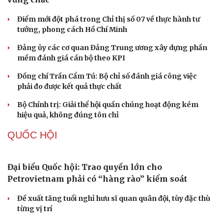
Tự cảnh giác trước tâm lý đám đông khi dùng mạng xã
hội
Khi mạng xã hội thành nơi phán xử
Cải chính
XÂY DỰNG, CHỈNH ĐỐN ĐẢNG
Đối ngoại linh hoạt dựa trên nền tảng chính trị
vững chắc
Điểm mới đột phá trong Chỉ thị số 07 về thực hành tư
tưởng, phong cách Hồ Chí Minh
Đảng ủy các cơ quan Đảng Trung ương xây dựng phần
mềm đánh giá cán bộ theo KPI
Đồng chí Trần Cẩm Tú: Bộ chỉ số đánh giá công việc
phải đo được kết quả thực chất
Bộ Chính trị: Giải thể hội quần chúng hoạt động kém