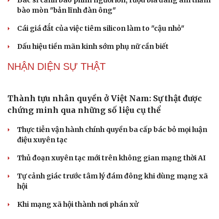
không cản trở hoạt động dân sự
PODCAST
Du lịch
Podcast
Tư vấn
Câu chuyện thời sự
Săn Tour
Đọc truyện đêm khuya
Truyện ngắn: "Bờ sông gió thổi" (Phần đầu)
check-in
Cửa sổ tình yêu
Kể chuyện cho bé
Chính sách giáo dục phải được đo bằng sự tiến bộ, hạnh
Hạt giống tâm hồn
phúc của học sinh
Bác sĩ cảnh báo phim người lớn, rượu bia đang âm thầm
bào mòn "bản lĩnh đàn ông"
Cái giá đắt của việc tiêm silicon làm to "cậu nhỏ"
Dấu hiệu tiền mãn kinh sớm phụ nữ cần biết
NHẬN DIỆN SỰ THẬT
Thành tựu nhân quyền ở Việt Nam: Sự thật được
chứng minh qua những số liệu cụ thể