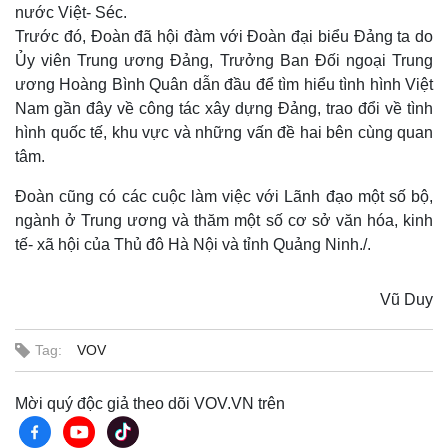
nước Việt- Séc.
Trước đó, Đoàn đã hội đàm với Đoàn đại biểu Đảng ta do
Ủy viên Trung ương Đảng, Trưởng Ban Đối ngoại Trung
ương Hoàng Bình Quân dẫn đầu để tìm hiểu tình hình Việt
Nam gần đây về công tác xây dựng Đảng, trao đổi về tình
hình quốc tế, khu vực và những vấn đề hai bên cùng quan
tâm.
Đoàn cũng có các cuộc làm việc với Lãnh đạo một số bộ,
ngành ở Trung ương và thăm một số cơ sở văn hóa, kinh
tế- xã hội của Thủ đô Hà Nội và tỉnh Quảng Ninh./.
Thế giới
Multimedia
Quan sát
Video
Vũ Duy
Cuộc sống đó đây
Ảnh
Hồ sơ
E-Magazine
Infographic
Tag:
VOV
Mời quý độc giả theo dõi VOV.VN trên