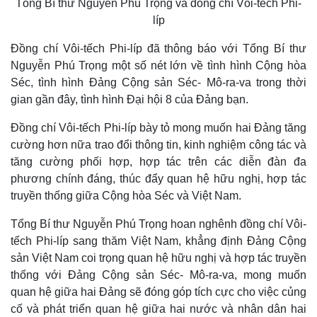
Tổng Bí thư Nguyễn Phú Trọng và đồng chí Vôi-tếch Phi-
líp
Đồng chí Vôi-tếch Phi-líp đã thông báo với Tổng Bí thư
Nguyễn Phú Trọng một số nét lớn về tình hình Cộng hòa
Séc, tình hình Đảng Cộng sản Séc- Mô-ra-va trong thời
gian gần đây, tình hình Đại hội 8 của Đảng bạn.
Đồng chí Vôi-tếch Phi-líp bày tỏ mong muốn hai Đảng tăng
cường hơn nữa trao đổi thông tin, kinh nghiệm công tác và
tăng cường phối hợp, hợp tác trên các diễn đàn đa
phương chính đáng, thúc đẩy quan hệ hữu nghị, hợp tác
truyền thống giữa Cộng hòa Séc và Việt Nam.
Tổng Bí thư Nguyễn Phú Trọng hoan nghênh đồng chí Vôi-
tếch Phi-líp sang thăm Việt Nam, khẳng định Đảng Cộng
sản Việt Nam coi trọng quan hệ hữu nghị và hợp tác truyền
thống với Đảng Cộng sản Séc- Mô-ra-va, mong muốn
quan hệ giữa hai Đảng sẽ đóng góp tích cực cho việc củng
cố và phát triển quan hệ giữa hai nước và nhân dân hai