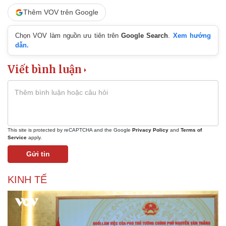
Thêm VOV trên Google
Chọn VOV làm nguồn ưu tiên trên
Google Search
.
Xem hướng
dẫn.
Viết bình luận
This site is protected by reCAPTCHA and the Google
Privacy Policy
and
Terms of
Service
apply.
Gửi tin
KINH TẾ