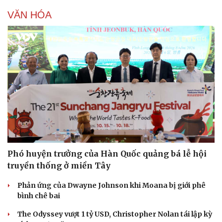
VĂN HÓA
Phó huyện trưởng của Hàn Quốc quảng bá lễ hội
truyền thống ở miền Tây
Doanh nghiệp
Công nghệ
Phản ứng của Dwayne Johnson khi Moana bị giới phê
Thông tin doanh nghiệp
Sành điệu
bình chê bai
Doanh nghiệp 24h
Tin Công nghệ
Doanh nhân
Trải nghiệm
The Odyssey vượt 1 tỷ USD, Christopher Nolan tái lập kỳ