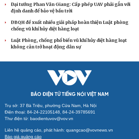
hiệu quả, không đúng tôn chỉ
QUỐC HỘI
Đại biểu Quốc hội: Trao quyền lớn cho
Petrovietnam phải có “hàng rào” kiểm soát
Đề xuất tăng tuổi nghỉ hưu sĩ quan quân đội, tùy đặc thù
từng vị trí
Đại tướng Phan Văn Giang: Cấp phép UAV phải gắn với
định danh để bảo vệ bầu trời
ĐBQH đề xuất nhiều giải pháp hoàn thiện Luật phòng
chống vũ khí hủy diệt hàng loạt
Luật Phòng, chống phổ biến vũ khí hủy diệt hàng loạt
không cản trở hoạt động dân sự