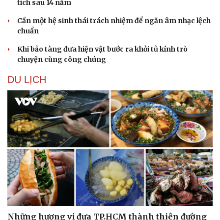
Vì cộng đồng
Chuyển đổi số
tích sau 14 năm
Cần một hệ sinh thái trách nhiệm để ngăn âm nhạc lệch
chuẩn
Khi bảo tàng đưa hiện vật bước ra khỏi tủ kính trò
chuyện cùng công chúng
DU LỊCH
Những hương vị đưa TP.HCM thành thiên đường