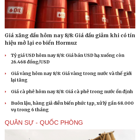
Giá xăng dầu hôm nay 8/8: Giá dầu giảm khi có tín
hiệu mở lại eo biển Hormuz
Tỷ giá USD hôm nay 8/8: Giá bán USD hạ xuống còn
26.468 đồng/USD
Giá vàng hôm nay 8/8: Giá vàng trong nước và thế giới
lại tăng
Giá cà phê hôm nay 8/8: Giá cà phê trong nước ổn định
Thể thao
Ô tô - Xe máy
Buôn lậu, hàng giả diễn biến phức tạp, xử lý gần 68.000
Bóng đá
Ô tô
vụ trong 6 tháng
Lịch thi đấu bóng đá
Xe máy
Thế giới thể thao
Tư vấn
QUÂN SỰ - QUỐC PHÒNG
eSports
Hậu trường