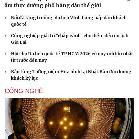
ẩm thực đường phố hàng đầu thế giới
Nối đà tăng trưởng, du lịch Vĩnh Long hấp dẫn khách
quốc tế
Công nghiệp giải trí "chắp cánh" cho điểm đến du lịch
Gia Lai
Hội chợ Du lịch quốc tế TP.HCM 2026 có quy mô lớn nhất
từ trước đến nay
Bảo tàng Tưởng niệm Hòa bình tại Nhật Bản đón lượng
khách kỷ lục
CÔNG NGHỆ
Sức khỏe
Đời sống
Dinh dưỡng - món ngon
Nhà đẹp
Cây thuốc
Blog