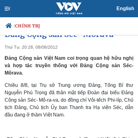
English
Tổng Bí Thư tiếp Đoàn đại biểu
CHÍNH TRỊ
/
Đảng Cộng sản Séc- Môrava
Thứ Tư, 20:28, 08/08/2012
Đảng Cộng sản Việt Nam coi trọng quan hệ hữu nghị
Chính trị
Xã hội
và hợp tác truyền thống với Đảng Cộng sản Séc-
Đảng
Tin 24h
Môrava.
Tổ chức nhân sự
Dự báo thời tiết
Quốc hội
Giáo dục
Chiều 8/8, tại Trụ sở Trung ương Đảng, Tổng Bí thư
Nhận diện sự thật
Dấu ấn VOV
Việc làm
Nguyễn Phú Trọng đã thân mật tiếp Đoàn đại biểu Đảng
Biển đảo
Cộng sản Séc- Mô-ra-va, do đồng chí Vôi-tếch Phi-líp, Chủ
tịch Đảng, Chủ tịch Ủy ban Thanh tra Hạ viện Séc, dẫn
đầu đang ở thăm Việt Nam.