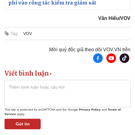
phí vào công tác kiểm tra giám sát
Văn Hiếu/VOV
Tag:
VOV
Mời quý độc giả theo dõi VOV.VN trên
Viết bình luận
This site is protected by reCAPTCHA and the Google
Privacy Policy
and
Terms of
Service
apply.
Pháp luật
Quân sự - Quốc phòng
Gửi tin
Vụ án
Vũ khí
Tin nóng
Việt Nam