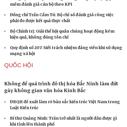
Thành tựu nhân quyền ở Việt Nam: Sự thật được
chứng minh qua những số liệu cụ thể
Thực tiễn vận hành chính quyền ba cấp bác bỏ mọi luận
điệu xuyên tạc
Thủ đoạn xuyên tạc mới trên không gian mạng thời AI
Tự cảnh giác trước tâm lý đám đông khi dùng mạng xã
hội
Khi mạng xã hội thành nơi phán xử
XÂY DỰNG, CHỈNH ĐỐN ĐẢNG
Điểm mới đột phá trong Chỉ thị số 07 về thực
hành tư tưởng, phong cách Hồ Chí Minh
Đảng ủy các cơ quan Đảng Trung ương xây dựng phần
mềm đánh giá cán bộ theo KPI