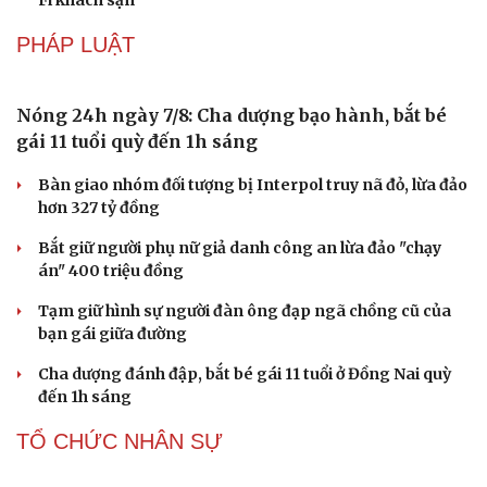
Nhặt bỏ 'hạt sạn' để làng biển Đắk Lắk giữ chân du
Di sản
khách
Cần Thơ cụ thể hóa “Ba kết nối”, xúc tiến đón dòng vốn
và du khách Thái Lan
CÔNG NGHỆ
Apple và Samsung áp đảo các đối thủ trong phân
khúc smartphone cao cấp
Thành lập Khu Công nghệ cao tỉnh Hưng Yên quy mô
hơn 496ha
Phê duyệt Chương trình KHCN và đổi mới sáng tạo quốc
gia về công nghệ chiến lược
Bắc Kinh triển khai “nhân viên” robot tại các công viên
Nguy cơ mất tài khoản Microsoft chỉ vì kết nối mạng Wi-
Fi khách sạn