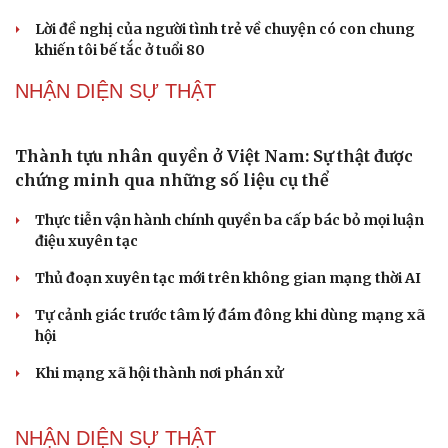
Bí thư Quảng Ninh: Trăn trở nhất là người dân được gì
khi tỉnh lên thành phố
ĐBQH TP Hà Nội "hiến kế" khai thác hiệu quả đường
Vành đai 5 - Vùng Thủ đô
ĐBQH lo ngại áp lực cân đối vốn cho hai siêu dự án giao
thông gần 580.000 tỷ đồng
PODCAST
Khúc mùa thu
Bảo đảm an ninh mạng gắn chặt "bảo vệ hệ thống" và
"bảo vệ con người"
Ngoại giao phải tiên phong mở đường cho phát triển
đất nước
"Loạn" biển hiệu tiếng nước ngoài: Đã đến lúc chấn
chỉnh