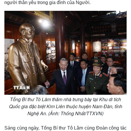
Quan sát
Video
người thân yêu trong gia đình của Người.
Cuộc sống đó đây
Ảnh
Hồ sơ
E-Magazine
Infographic
Tổng Bí thư Tô Lâm thăm nhà trưng bày tại Khu di tích
Quốc gia đặc biệt Kim Liên thuộc huyện Nam Đàn, tỉnh
Nghệ An. (Ảnh: Thống Nhất/TTXVN)
Sáng cùng ngày, Tổng Bí thư Tô Lâm cùng Đoàn công tác