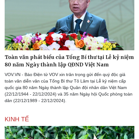
Thể thao
Ô tô - Xe máy
Bóng đá
Ô tô
Lịch thi đấu bóng đá
Xe máy
Toàn văn phát biểu của Tổng Bí thư tại Lễ kỷ niệm
Thế giới thể thao
Tư vấn
80 năm Ngày thành lập QĐND Việt Nam
eSports
Hậu trường
VOV.VN - Báo Điện tử VOV xin trân trọng gửi đến quý độc giả
toàn văn diễn văn của Tổng Bí thư Tô Lâm tại Lễ kỷ niệm cấp
quốc gia 80 năm Ngày thành lập Quân đội nhân dân Việt Nam
(22/12/1944 - 22/12/2024) và 35 năm Ngày hội Quốc phòng toàn
dân (22/12/1989 - 22/12/2024).
KINH TẾ