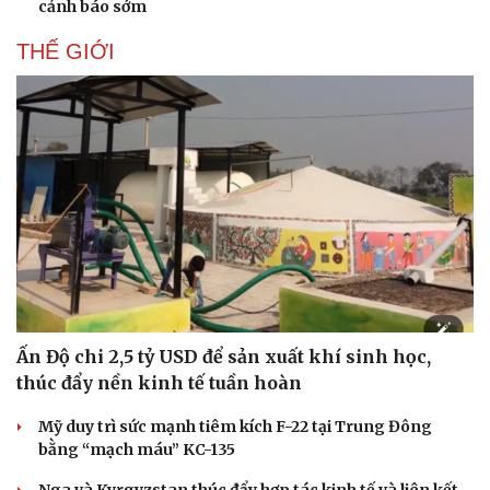
cảnh báo sớm
THẾ GIỚI
Ấn Độ chi 2,5 tỷ USD để sản xuất khí sinh học,
Doanh nghiệp
Công nghệ
thúc đẩy nền kinh tế tuần hoàn
Thông tin doanh nghiệp
Sành điệu
Doanh nghiệp 24h
Tin Công nghệ
Mỹ duy trì sức mạnh tiêm kích F-22 tại Trung Đông
Doanh nhân
Trải nghiệm
bằng “mạch máu” KC-135
Vì cộng đồng
Chuyển đổi số