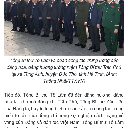
Kinh tế
Thị trường
Bất động sản
Giá vàng
Tổng Bí thư Tô Lâm và đoàn công tác Trung ương đến
Khởi nghiệp
Tiêu dùng
dâng hoa, dâng hương tưởng niệm Tổng Bí thư Trần Phú
Tỷ giá
tại xã Tùng Ảnh, huyện Đức Thọ, tỉnh Hà Tĩnh. (Ảnh:
Chứng khoán
Thống Nhất/TTXVN)
Giá cà phê
Tiếp đó, Tổng Bí thư Tô Lâm đã đến dâng hương, dâng
hoa tại khu mộ đồng chí Trần Phú, Tổng Bí thư đầu tiên
của Đảng ta, bày tỏ lòng biết ơn sâu sắc tới công lao, cống
hiến to lớn của đồng chí trong sự nghiệp cách mạng vẻ
vang của Đảng và dân tộc Việt Nam. Tổng Bí thư Tô Lâm