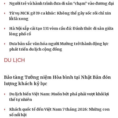
Mỹ duy trì sức mạnh tiêm kích F-22 tại Trung
Đông bằng “mạch máu” KC-135
Khủng hoảng tên lửa Patriot đẩy NATO vào thế lưỡng
nan chiến lược
Mỹ bác thông tin thiếu hụt đạn dược sau nhiều tháng
giao tranh với Iran
Phê duyệt Kế hoạch bồi dưỡng kiến thức quốc phòng và
an ninh cho đối tượng 1
Bế mạc Vòng Chung kết Hội thao Công an Nhân dân
năm 2026
VĂN HÓA
Khúc mùa thu
Người trẻ và hành trình đưa di sản “chạm” vào đương đại