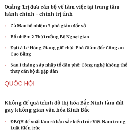
PHÁP LUẬT
Nóng 24h ngày 7/8: Cha dượng bạo hành, bắt bé
gái 11 tuổi quỳ đến 1h sáng
Bàn giao nhóm đối tượng bị Interpol truy nã đỏ, lừa đảo
hơn 327 tỷ đồng
Bắt giữ người phụ nữ giả danh công an lừa đảo "chạy
án" 400 triệu đồng
Tạm giữ hình sự người đàn ông đạp ngã chồng cũ của
bạn gái giữa đường
Cha dượng đánh đập, bắt bé gái 11 tuổi ở Đồng Nai quỳ
đến 1h sáng
TỔ CHỨC NHÂN SỰ