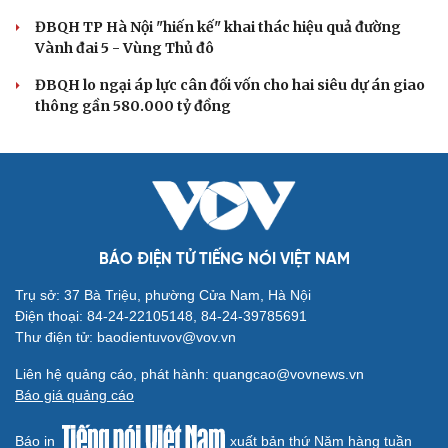
Đồng chí Trần Cẩm Tú: Bộ chỉ số đánh giá công việc
phải đo được kết quả thực chất
Bộ Chính trị: Giải thể hội quần chúng hoạt động kém
hiệu quả, không đúng tôn chỉ
Quy định số 207: Siết trách nhiệm đảng viên khi sử dụng
mạng xã hội
QUỐC HỘI
Không để quá trình đô thị hóa Bắc Ninh làm đứt
gãy không gian văn hóa Kinh Bắc
ĐBQH đề xuất làm rõ bản sắc kiến trúc Việt Nam trong
Luật Kiến trúc
Bí thư Quảng Ninh: Trăn trở nhất là người dân được gì
khi tỉnh lên thành phố