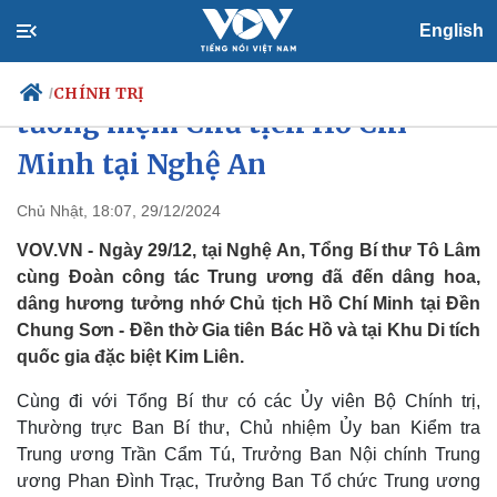
English
Tổng Bí thư Tô Lâm dâng hương
CHÍNH TRỊ
/
tưởng niệm Chủ tịch Hồ Chí
Minh tại Nghệ An
Chính trị
Xã hội
Chủ Nhật, 18:07, 29/12/2024
Đảng
Tin 24h
VOV.VN - Ngày 29/12, tại Nghệ An, Tổng Bí thư Tô Lâm
Tổ chức nhân sự
Dự báo thời tiết
cùng Đoàn công tác Trung ương đã đến dâng hoa,
Quốc hội
Giáo dục
dâng hương tưởng nhớ Chủ tịch Hồ Chí Minh tại Đền
Nhận diện sự thật
Dấu ấn VOV
Chung Sơn - Đền thờ Gia tiên Bác Hồ và tại Khu Di tích
Việc làm
Biển đảo
quốc gia đặc biệt Kim Liên.
Cùng đi với Tổng Bí thư có các Ủy viên Bộ Chính trị,
Thường trực Ban Bí thư, Chủ nhiệm Ủy ban Kiểm tra
Trung ương Trần Cẩm Tú, Trưởng Ban Nội chính Trung
ương Phan Đình Trạc, Trưởng Ban Tổ chức Trung ương