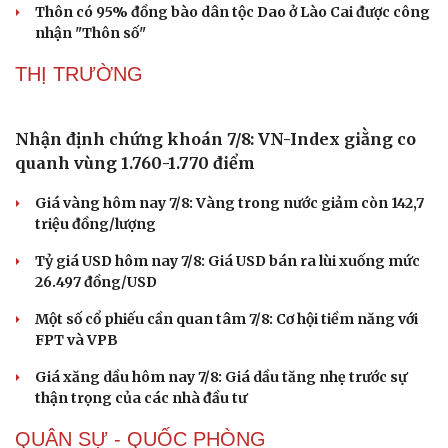
tạo, tái định cư
Giáo viên Hà Nội đã sẵn sàng cho những yêu cầu mới
sau sắp xếp trường lớp
Thời tiết hôm nay 7/8: Mưa lớn bao trùm Bắc Bộ về đêm
và sáng
Tìm thấy hài cốt 2 liệt sĩ ở Đà Nẵng từ thông tin nhân
dân cung cấp
Thôn có 95% đồng bào dân tộc Dao ở Lào Cai được công
nhận "Thôn số"
THỊ TRƯỜNG