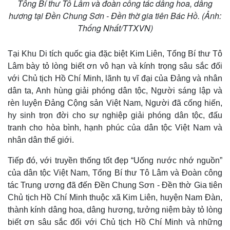
Tổng Bí thư Tô Lâm và đoàn công tác dâng hoa, dâng
hương tại Đền Chung Sơn - Đền thờ gia tiên Bác Hồ. (Ảnh:
Thống Nhất/TTXVN)
Tại Khu Di tích quốc gia đặc biệt Kim Liên, Tổng Bí thư Tô
Lâm bày tỏ lòng biết ơn vô hạn và kính trọng sâu sắc đối
với Chủ tịch Hồ Chí Minh, lãnh tụ vĩ đại của Đảng và nhân
dân ta, Anh hùng giải phóng dân tộc, Người sáng lập và
rèn luyện Đảng Cộng sản Việt Nam, Người đã cống hiến,
hy sinh trọn đời cho sự nghiệp giải phóng dân tộc, đấu
tranh cho hòa bình, hạnh phúc của dân tộc Việt Nam và
nhân dân thế giới.
Tiếp đó, với truyền thống tốt đẹp “Uống nước nhớ nguồn”
của dân tộc Việt Nam, Tổng Bí thư Tô Lâm và Đoàn công
tác Trung ương đã đến Đền Chung Sơn - Đền thờ Gia tiên
Chủ tịch Hồ Chí Minh thuộc xã Kim Liên, huyện Nam Đàn,
thành kính dâng hoa, dâng hương, tưởng niệm bày tỏ lòng
Thế giới
Multimedia
biết ơn sâu sắc đối với Chủ tịch Hồ Chí Minh và những