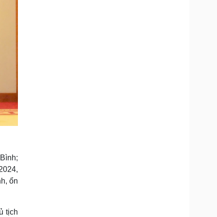
Bình;
2024,
nh, ổn
 tịch