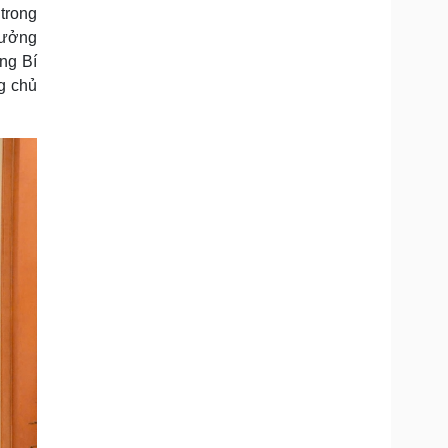
trong
rưởng
ng Bí
g chủ