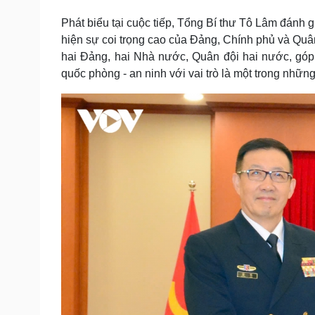
Tin nóng
Việt Nam
Phát biểu tại cuộc tiếp, Tổng Bí thư Tô Lâm đánh 
Tư vấn luật
Phân tích
hiện sự coi trọng cao của Đảng, Chính phủ và Quân
hai Đảng, hai Nhà nước, Quân đội hai nước, góp
quốc phòng - an ninh với vai trò là một trong những
Sức khỏe
Đời sống
Dinh dưỡng - món ngon
Nhà đẹp
Cây thuốc
Blog
Sản phụ khoa
Tình yêu - Gia đình
Nhi khoa
Nam khoa
Làm đẹp - giảm cân
Phòng mạch online
Ăn sạch sống khỏe
Cải chính