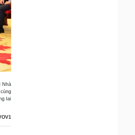
i Nhà
 cùng
g lai
/VOV1