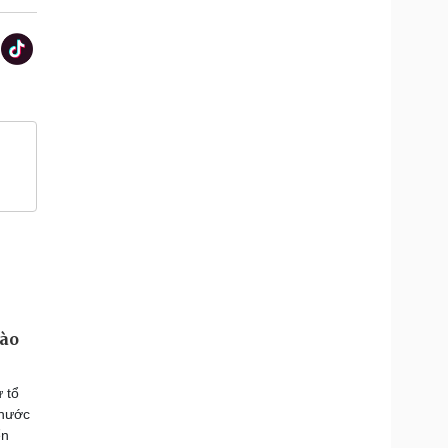
vào
 tổ
 nước
ển