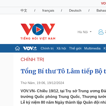
VO
中文
/
français
/
Deutsch
/
Bahas
Hà Nội
Chính trị
Xã hội
Thế giới
Multimedia
K
Chính trị
Xã hội
CHÍNH TRỊ
Đảng
Tin 24h
Tổng Bí thư Tô Lâm tiếp Bộ
Tổ chức nhân sự
Dự báo thời tiết
Quốc hội
Giáo dục
Nhận diện sự thật
Dấu ấn VOV
Thứ Năm, 19:06, 19/12/2024
Việc làm
Biển đảo
VOV.VN- Chiều 19/12, tại Trụ sở Trung ương Đ
trưởng Quốc phòng Trung Quốc, Thượng tướn
Pháp luật
Quân sự - Quốc phòng
Lễ kỷ niệm 80 năm Ngày thành lập Quân đội nh
Vụ án
Vũ khí