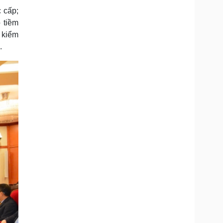
 cấp;
 tiềm
, kiểm
.