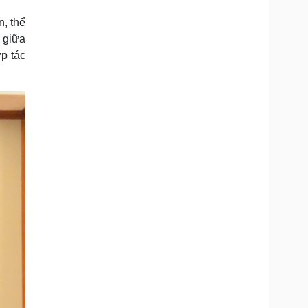
Doanh nghiệp 24h
Tin Công nghệ
n, thể
Doanh nhân
Trải nghiệm
ì cộng đồng
Chuyển đổi số
p giữa
p tác
u lịch
Podcast
Tư vấn
Câu chuyện thời sự
Săn Tour
Đọc truyện đêm khuya
heck-in
Cửa sổ tình yêu
Kể chuyện cho bé
Hạt giống tâm hồn