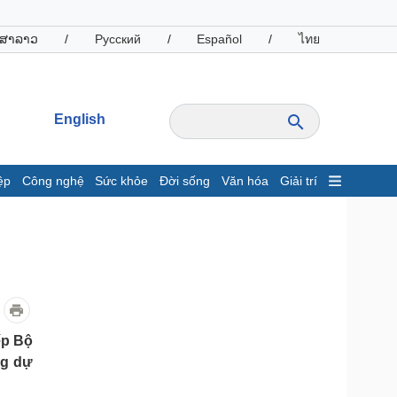
ສາລາວ
/
Русский
/
Español
/
ไทย
English
ệp
Công nghệ
Sức khỏe
Đời sống
Văn hóa
Giải trí
inh tế
Thị trường
ất động sản
Giá vàng
hởi nghiệp
Tiêu dùng
Tỷ giá
Chứng khoán
Giá cà phê
ếp Bộ
ng dự
oanh nghiệp
Công nghệ
hông tin doanh nghiệp
Sành điệu