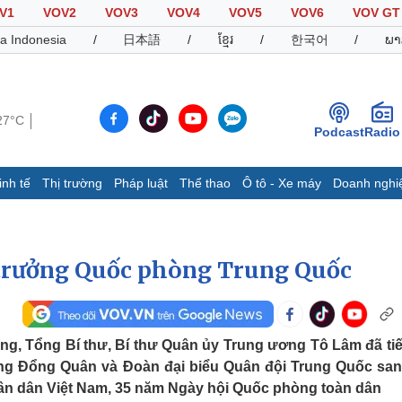
V1
VOV2
VOV3
VOV4
VOV5
VOV6
VOV GT
a Indonesia
/
日本語
/
ខ្មែរ
/
한국어
/
ພາ
27°C
Podcast
Radio
inh tế
Thị trường
Pháp luật
Thể thao
Ô tô - Xe máy
Doanh nghi
Thế giới
Multimedia
K
Quan sát
Video
B
 trưởng Quốc phòng Trung Quốc
Cuộc sống đó đây
Ảnh
K
Hồ sơ
E-Magazine
Infographic
ảng, Tổng Bí thư, Bí thư Quân ủy Trung ương Tô Lâm đã ti
g Đổng Quân và Đoàn đại biểu Quân đội Trung Quốc sa
Thể thao
Ô tô - Xe máy
D
ân dân Việt Nam, 35 năm Ngày hội Quốc phòng toàn dân
Bóng đá
Ô tô
T