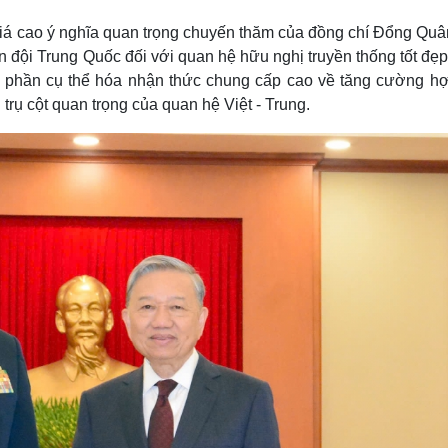
Lịch thi đấu bóng đá
Xe máy
giá cao ý nghĩa quan trọng chuyến thăm của đồng chí Đổng Quâ
Thế giới thể thao
Tư vấn
eSports
V
 đội Trung Quốc đối với quan hệ hữu nghị truyền thống tốt đẹ
Hậu trường
 phần cụ thể hóa nhận thức chung cấp cao về tăng cường hợ
 trụ cột quan trọng của quan hệ Việt - Trung.
Văn hóa
Giải trí
D
Sân khấu - Điện ảnh
Nghệ sĩ
Văn học
Thời trang
Âm nhạc
Sao Việt
c
Di sản