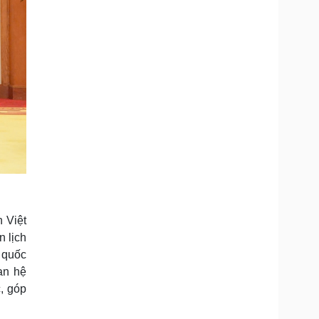
 Việt
 lịch
c quốc
an hệ
, góp