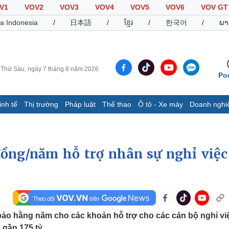
V1
VOV2
VOV3
VOV4
VOV5
VOV6
VOV GT
a Indonesia
/
日本語
/
ខ្មែរ
/
한국어
/
ພາ
Thứ Sáu, ngày 7 tháng 8 năm 2026
Po
inh tế
Thị trường
Pháp luật
Thể thao
Ô tô - Xe máy
Doanh nghi
Thế giới
Multimedia
K
Quan sát
Video
B
đồng/năm hỗ trợ nhân sự nghỉ việc
Cuộc sống đó đây
Ảnh
K
Hồ sơ
E-Magazine
Infographic
Thể thao
Ô tô - Xe máy
D
ảo hằng năm cho các khoản hỗ trợ cho các cán bộ nghỉ vi
Bóng đá
Ô tô
T
 gần 175 tỷ.