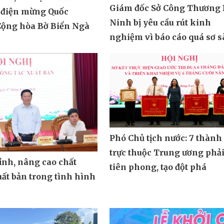
Giám đốc Sở Công Thương 
 điện mừng Quốc
Ninh bị yêu cầu rút kinh
ộng hòa Bờ Biển Ngà
nghiệm vì báo cáo quá sơ s
Phó Chủ tịch nước: 7 thành
trực thuộc Trung ương phả
ỉnh, nâng cao chất
tiên phong, tạo đột phá
ất bản trong tình hình