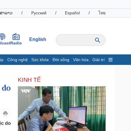
ສາລາວ
/
Русский
/
Español
/
ไทย
English
dcast
Radio
ệp
Công nghệ
Sức khỏe
Đời sống
Văn hóa
Giải trí
inh tế
Thị trường
KINH TẾ
ất động sản
Giá vàng
 do
hởi nghiệp
Tiêu dùng
Tỷ giá
Chứng khoán
Giá cà phê
oanh nghiệp
Công nghệ
ệc do
hông tin doanh nghiệp
Sành điệu