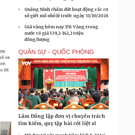
Quảng Ninh chấm dứt hoạt động các cơ
sở giết mổ nhỏ lẻ trước ngày 31/10/2026
Giá vàng hôm nay 7/8: Vàng trong
nước có giá 139,2-142,2 triệu
đồng/lượng
hợp
QUÂN SỰ - QUỐC PHÒNG
số và
ính
án 06
Lâm Đồng lập đơn vị chuyên trách
tìm kiếm, quy tập hài cốt liệt sĩ