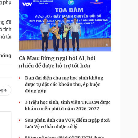
g phụ
ng đề
ó tính
hủ tài
Phóng
Cà Mau: Đừng ngại hỏi AI, hỏi
nhiều để được hỗ trợ tốt hơn
Ban đại diện cha mẹ học sinh không
được tự đặt các khoản thu, ép buộc
gle
đóng góp
3 triệu học sinh, sinh viên TP.HCM được
khám miễn phí từ năm 2026-2027
Sau phản ánh của VOV, điểm ngập ở xã
Lưu Vệ cơ bản được xử lý