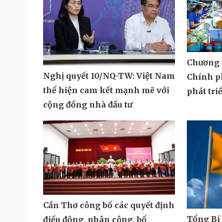
Chương 
Nghị quyết 10/NQ-TW: Việt Nam
Chính p
thể hiện cam kết mạnh mẽ với
phát tri
cộng đồng nhà đầu tư
Cần Thơ công bố các quyết định
Tổng Bí 
điều động, phân công, bổ