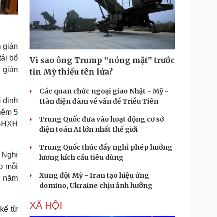
 giản
tái bổ
Vì sao ông Trump “nóng mặt” trước
h giản
tin Mỹ thiếu tên lửa?
Các quan chức ngoại giao Nhật - Mỹ -
 định
Hàn điện đàm về vấn đề Triều Tiên
hêm 5
Trung Quốc đưa vào hoạt động cơ sở
 BHXH
điện toán AI lớn nhất thế giới
Trung Quốc thúc đẩy nghỉ phép hưởng
 Nghị
lương kích cầu tiêu dùng
o mỗi
Xung đột Mỹ - Iran tạo hiệu ứng
ừ năm
domino, Ukraine chịu ảnh hưởng
XÃ HỘI
kể từ