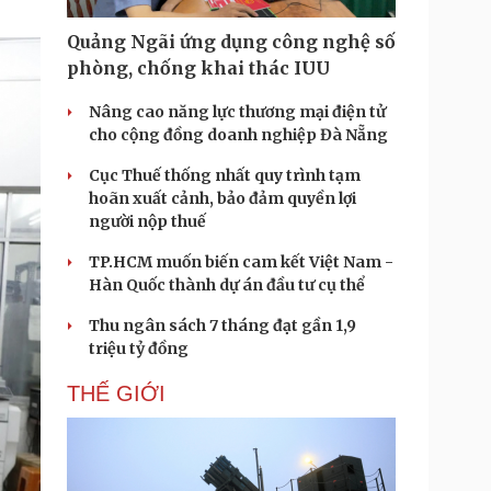
Doanh nghiệp 24h
Tin Công nghệ
Doanh nhân
Trải nghiệm
Quảng Ngãi ứng dụng công nghệ số
ì cộng đồng
Chuyển đổi số
phòng, chống khai thác IUU
Nâng cao năng lực thương mại điện tử
u lịch
Podcast
cho cộng đồng doanh nghiệp Đà Nẵng
Tư vấn
Câu chuyện thời sự
Săn Tour
Đọc truyện đêm khuya
Cục Thuế thống nhất quy trình tạm
heck-in
Cửa sổ tình yêu
hoãn xuất cảnh, bảo đảm quyền lợi
Kể chuyện cho bé
người nộp thuế
Hạt giống tâm hồn
TP.HCM muốn biến cam kết Việt Nam -
Hàn Quốc thành dự án đầu tư cụ thể
Thu ngân sách 7 tháng đạt gần 1,9
triệu tỷ đồng
THẾ GIỚI