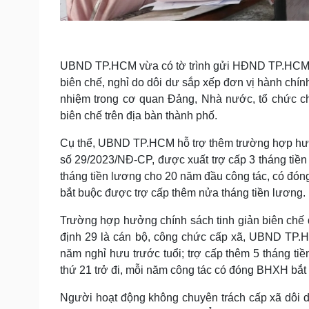
UBND TP.HCM vừa có tờ trình gửi HĐND TP.HCM về 
biên chế, nghỉ do dôi dư sắp xếp đơn vị hành chính,
nhiệm trong cơ quan Đảng, Nhà nước, tổ chức chính
biên chế trên địa bàn thành phố.
Cụ thể, UBND TP.HCM hỗ trợ thêm trường hợp hưởng
số 29/2023/NĐ-CP, được xuất trợ cấp 3 tháng tiền
tháng tiền lương cho 20 năm đầu công tác, có đó
bắt buộc được trợ cấp thêm nửa tháng tiền lương.
Trường hợp hưởng chính sách tinh giản biên chế d
định 29 là cán bộ, công chức cấp xã, UBND TP.H
năm nghỉ hưu trước tuổi; trợ cấp thêm 5 tháng t
thứ 21 trở đi, mỗi năm công tác có đóng BHXH bắt
Người hoạt động không chuyên trách cấp xã dôi dư