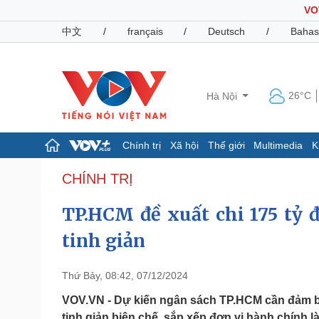
VO
中文
/
français
/
Deutsch
/
Bahas
26°C
Hà Nội
Chính trị
Xã hội
Thế giới
Multimedia
K
Chính trị
Xã hội
CHÍNH TRỊ
Đảng
Tin 24h
TP.HCM đề xuất chi 175 tỷ 
Tổ chức nhân sự
Dự báo thời tiết
Quốc hội
Giáo dục
tinh giản
Nhận diện sự thật
Dấu ấn VOV
Việc làm
Biển đảo
Thứ Bảy, 08:42, 07/12/2024
Pháp luật
Quân sự - Quốc phòng
VOV.VN - Dự kiến ngân sách TP.HCM cần đảm b
Vụ án
Vũ khí
tinh giản biên chế, sắp xếp đơn vị hành chính là