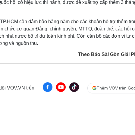
c hội có hiệu lực thi hành, được đề xuất trợ cấp thêm 3 thán
P.HCM cần đảm bảo hằng năm cho các khoản hỗ trợ thêm tro
ên chức cơ quan Đảng, chính quyền, MTTQ, đoàn thể, các hội c
h nhà nước bố trí dự toán kinh phí. Còn cán bộ các đơn vị tự c
ương và nguồn thu.
Theo Báo Sài Gòn Giải 
 dõi VOV.VN trên
Thêm VOV trên Goo