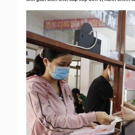
Tin nóng
Việt Nam
Tư vấn luật
Phân tích
Sức khỏe
Đời sống
Dinh dưỡng - món ngon
Nhà đẹp
Cây thuốc
Blog
Sản phụ khoa
Tình yêu - Gia đình
Nhi khoa
Nam khoa
Làm đẹp - giảm cân
Phòng mạch online
Ăn sạch sống khỏe
Cải chính