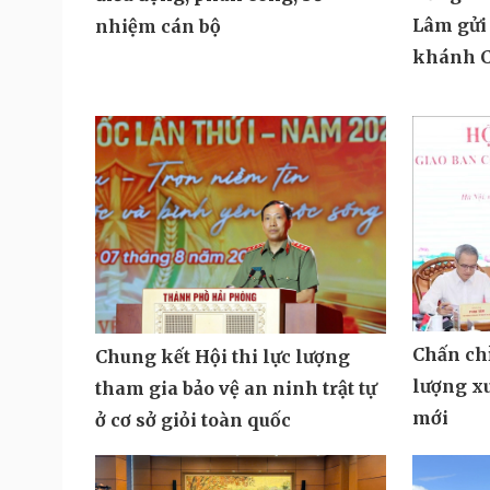
Lâm gửi
nhiệm cán bộ
khánh C
Chấn ch
Chung kết Hội thi lực lượng
lượng xu
tham gia bảo vệ an ninh trật tự
mới
ở cơ sở giỏi toàn quốc