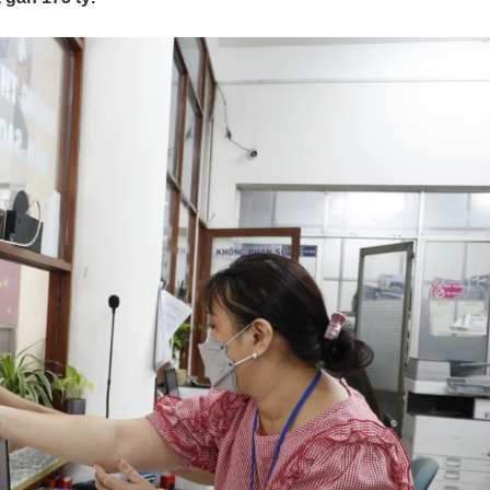
Lịch thi đấu bóng đá
Xe máy
Thế giới thể thao
Tư vấn
eSports
V
Hậu trường
Văn hóa
Giải trí
D
Sân khấu - Điện ảnh
Nghệ sĩ
Văn học
Thời trang
Âm nhạc
Sao Việt
c
Di sản