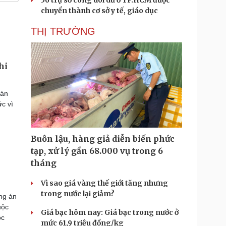
56 trụ sở công dôi dư ở TP.HCM được
chuyển thành cơ sở y tế, giáo dục
THỊ TRƯỜNG
hi
cán
c vì
Buôn lậu, hàng giả diễn biến phức
tạp, xử lý gần 68.000 vụ trong 6
tháng
Vì sao giá vàng thế giới tăng nhưng
trong nước lại giảm?
ng án
uộc
Giá bạc hôm nay: Giá bạc trong nước ở
ộc
mức 61,9 triệu đồng/kg