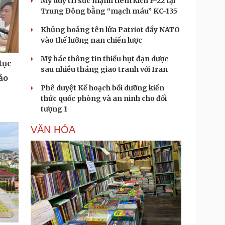
Mỹ duy trì sức mạnh tiêm kích F-22 tại
Trung Đông bằng “mạch máu” KC-135
Khủng hoảng tên lửa Patriot đẩy NATO
vào thế lưỡng nan chiến lược
Mỹ bác thông tin thiếu hụt đạn dược
tục
sau nhiều tháng giao tranh với Iran
ảo
Phê duyệt Kế hoạch bồi dưỡng kiến
thức quốc phòng và an ninh cho đối
tượng 1
VĂN HÓA