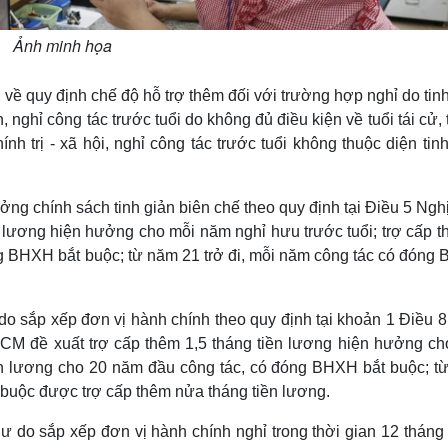
Ảnh minh họa
quy định chế độ hỗ trợ thêm đối với trường hợp nghỉ do tinh
 nghỉ công tác trước tuổi do không đủ điều kiện về tuổi tái cử, 
 trị - xã hội, nghỉ công tác trước tuổi không thuộc diện tin
 chính sách tinh giản biên chế theo quy định tại Điều 5 Nghị
 lương hiện hưởng cho mỗi năm nghỉ hưu trước tuổi; trợ cấp t
ng BHXH bắt buộc; từ năm 21 trở đi, mỗi năm công tác có đóng
o sắp xếp đơn vị hành chính theo quy định tại khoản 1 Điều 8
CM đề xuất trợ cấp thêm 1,5 tháng tiền lương hiện hưởng ch
iền lương cho 20 năm đầu công tác, có đóng BHXH bắt buộc; t
 buộc được trợ cấp thêm nửa tháng tiền lương.
 do sắp xếp đơn vị hành chính nghỉ trong thời gian 12 tháng 