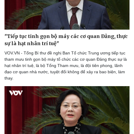
Văn hóa
Giải trí
Sân khấu - Điện ảnh
Nghệ sĩ
Văn học
Thời trang
"Tiếp tục tinh gọn bộ máy các cơ quan Đảng, thực
Âm nhạc
Sao Việt
sự là hạt nhân trí tuệ"
Di sản
VOV.VN - Tổng Bí thư đề nghị Ban Tổ chức Trung ương tiếp tục
tham mưu tinh gọn bộ máy tổ chức các cơ quan Đảng thực sự là
hạt nhân trí tuệ, là bộ Tổng Tham mưu, là đội tiên phong, lãnh
đạo cơ quan nhà nước, tuyệt đối không để xảy ra bao biện, làm
thay.