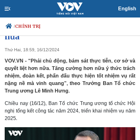
English
Trưởng Ban Tổ chức Trung ương:
Phải chủ động và quyết liệt hơn
CHÍNH TRỊ
/
nữa
Thứ Hai, 18:59, 16/12/2024
Chính trị
Xã hội
VOV.VN - “Phải chủ động, bám sát thực tiễn, cơ sở và
Đảng
Tin 24h
quyết liệt hơn nữa. Tăng cường hơn nữa ý thức trách
Tổ chức nhân sự
Dự báo thời tiết
nhiệm, đoàn kết, phấn đấu thực hiện tốt nhiệm vụ rất
Quốc hội
Giáo dục
nặng nề mà vinh quang”, theo Trưởng Ban Tổ chức
Nhận diện sự thật
Dấu ấn VOV
Trung ương Lê Minh Hưng.
Việc làm
Biển đảo
Chiều nay (16/12), Ban Tổ chức Trung ương tổ chức Hội
nghị tổng kết công tác năm 2024, triển khai nhiệm vụ năm
2025.