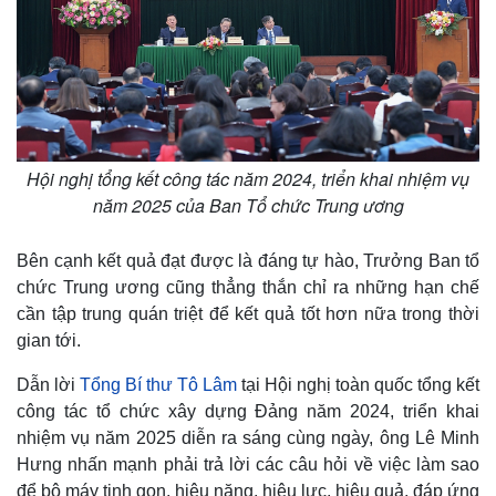
Hội nghị tổng kết công tác năm 2024, triển khai nhiệm vụ
năm 2025 của Ban Tổ chức Trung ương
Bên cạnh kết quả đạt được là đáng tự hào, Trưởng Ban tổ
chức Trung ương cũng thẳng thắn chỉ ra những hạn chế
cần tập trung quán triệt để kết quả tốt hơn nữa trong thời
gian tới.
Thể thao
Ô tô - Xe máy
Dẫn lời
Tổng Bí thư Tô Lâm
tại Hội nghị toàn quốc tổng kết
Bóng đá
Ô tô
công tác tổ chức xây dựng Đảng năm 2024, triển khai
Lịch thi đấu bóng đá
Xe máy
nhiệm vụ năm 2025 diễn ra sáng cùng ngày, ông Lê Minh
Thế giới thể thao
Tư vấn
eSports
Hưng nhấn mạnh phải trả lời các câu hỏi về việc làm sao
Hậu trường
để bộ máy tinh gọn, hiệu năng, hiệu lực, hiệu quả, đáp ứng