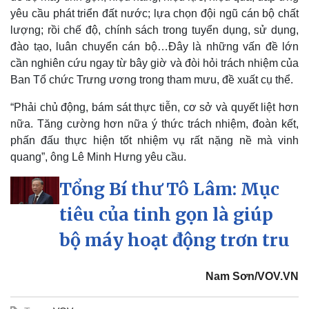
yêu cầu phát triển đất nước; lựa chọn đội ngũ cán bộ chất
lượng; rồi chế độ, chính sách trong tuyển dụng, sử dụng,
đào tạo, luân chuyển cán bộ…Đây là những vấn đề lớn
cần nghiên cứu ngay từ bây giờ và đòi hỏi trách nhiệm của
Ban Tổ chức Trưng ương trong tham mưu, đề xuất cụ thể.
“Phải chủ động, bám sát thực tiễn, cơ sở và quyết liệt hơn
nữa. Tăng cường hơn nữa ý thức trách nhiệm, đoàn kết,
phấn đấu thực hiện tốt nhiệm vụ rất nặng nề mà vinh
quang”, ông Lê Minh Hưng yêu cầu.
Tổng Bí thư Tô Lâm: Mục
tiêu của tinh gọn là giúp
bộ máy hoạt động trơn tru
Doanh nghiệp
Công nghệ
Nam Sơn/VOV.VN
Thông tin doanh nghiệp
Sành điệu
Doanh nghiệp 24h
Tin Công nghệ
Doanh nhân
Trải nghiệm