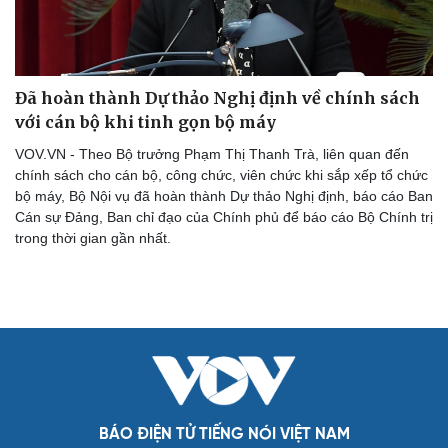
Du lịch
Podcast
Đã hoàn thành Dự thảo Nghị định về chính sách
Tư vấn
Câu chuyện thời sự
với cán bộ khi tinh gọn bộ máy
Săn Tour
Đọc truyện đêm khuya
check-in
Cửa sổ tình yêu
VOV.VN - Theo Bộ trưởng Phạm Thị Thanh Trà, liên quan đến
Kể chuyện cho bé
chính sách cho cán bộ, công chức, viên chức khi sắp xếp tổ chức
Hạt giống tâm hồn
bộ máy, Bộ Nội vụ đã hoàn thành Dự thảo Nghị định, báo cáo Ban
Cán sự Đảng, Ban chỉ đạo của Chính phủ để báo cáo Bộ Chính trị
trong thời gian gần nhất.
BÁO ĐIỆN TỬ TIẾNG NÓI VIỆT NAM