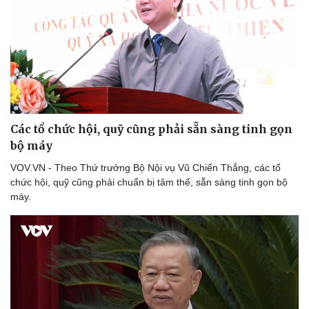
Sản phụ khoa
Tình yêu - Gia đình
Nhi khoa
Nam khoa
Làm đẹp - giảm cân
Phòng mạch online
Ăn sạch sống khỏe
Các tổ chức hội, quỹ cũng phải sẵn sàng tinh gọn
bộ máy
VOV.VN - Theo Thứ trưởng Bộ Nội vụ Vũ Chiến Thắng, các tổ
chức hội, quỹ cũng phải chuẩn bị tâm thế, sẵn sàng tinh gọn bộ
máy.