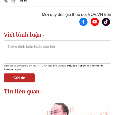
Tag:
VOV
Vì cộng đồng
Chuyển đổi số
Mời quý độc giả theo dõi VOV.VN trên
Viết bình luận
This site is protected by reCAPTCHA and the Google
Privacy Policy
and
Terms of
Service
apply.
Gửi tin
Tin liên quan
Sức khỏe
Đời sống
Dinh dưỡng - món ngon
Nhà đẹp
Cây thuốc
Blog