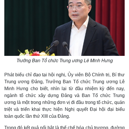
Trưởng Ban Tổ chức Trung ương Lê Minh Hưng
Thế giới
Multimedia
Phát biểu chỉ đạo tại hội nghị, Ủy viên Bộ Chính trị, Bí thư
Quan sát
Video
Trung ương Đảng, Trưởng Ban Tổ chức Trung ương Lê
Cuộc sống đó đây
Ảnh
Minh Hưng cho biết, nhìn lại từ đầu nhiệm kỳ đến nay,
Hồ sơ
E-Magazine
ngành tổ chức xây dựng Đảng và Ban Tổ chức Trung
Infographic
ương là một trong những đơn vị đi đầu trong tổ chức, quán
triệt và triển khai thực hiện Nghị quyết Đại hội đại biểu
toàn quốc lần thứ XIII của Đảng.
Trong đó kết quả nổi bật là thể chế hóa chủ trương, đường