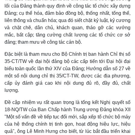
lối của Đảng thành quy định về công tác tổ chức xây dựng
Đảng; cụ thể hóa, đảm bảo đồng bộ, thống nhất, tổng thể,
liên thông và chuẩn hóa; qua đó siết chặt kỷ luật, kỷ cương
và chặt chẽ, dân chủ, khách quan, tháo gỡ các vướng
mắc, bất cập; tăng cường chất lượng các tổ chức cơ sở
đảng; tham mưu về công tác cán bộ.
Đặc biệt là tham mưu cho Bộ Chính trị ban hành Chỉ thị số
35-CT/TW về đại hội đảng bộ các cấp tiến tới Đại hội đại
biểu toàn quốc lần thứ XIV của Đảng; Hướng dẫn số 27 về
một số nội dung chỉ thị 35/CT-TW, được các địa phương,
cấp ủy đánh giá cao khi nội dung đủ rõ, đầy đủ, chất
Kinh tế
Thị trường
lượng.
Bất động sản
Giá vàng
Khởi nghiệp
Tiêu dùng
Đề cập nhiệm vụ rất quan trọng là tổng kết Nghị quyết số
Tỷ giá
18-NQ/TW của Ban Chấp hành Trung ương Đảng khóa XII
Chứng khoán
"Một số vấn đề về tiếp tục đổi mới, sắp xếp tổ chức bộ máy
Giá cà phê
của hệ thống chính trị tinh gọn, hoạt động hiệu lực, hiệu
quả", ông Lê Minh Hưng cho biết, từ lúc bắt đầu triển khai