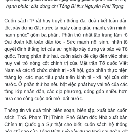
Infographic
hạnh phúc” của đồng chí Tổng Bí thư Nguyễn Phú Trọng.
Cuốn sách "Phát huy truyền thống đại đoàn kết toàn dân
tộc, xây dựng đất nước ta ngày càng giàu mạnh, văn minh,
hạnh phúc" gồm ba phần. Phần thứ nhất tập trung làm rõ
Đại đoàn kết toàn dân tộc - Sức mạnh nội sinh, nhân tố
quyết định thắng lợi của sự nghiệp xây dựng và bảo vệ Tổ
quốc. Trong phần thứ hai, cuốn sách đề cập đến việc phát
huy vai trò nòng cốt chính trị của Mặt trận Tổ quốc Việt
Nam và các tổ chức chính trị - xã hội, góp phần thực hiện
thắng lợi các mục tiêu phát triển kinh tế - xã hội của đất
nước. Ở phần thứ ba nêu bật việc phát huy vai trò của các
tầng lớp nhân dân, các địa phương, đóng góp nhiều hơn
nữa cho công cuộc đổi mới đất nước.
Thông tin về quá trình biên soạn, biên tập, xuất bản cuốn
sách, ThS. Phạm Thị Thinh, Phó Giám đốc Nhà xuất bản
Chính trị Quốc gia Sự thật cho biết, cuốn sách hệ thống
hóa chỉ đạo của Tổng Bí thư về xây dựng khối đại đoàn kết