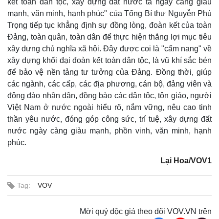
kết toàn dân tộc, xây dựng đất nước ta ngày càng giàu
mạnh, văn minh, hạnh phúc" của Tổng Bí thư Nguyễn Phú
Trọng tiếp tục khẳng định sự đồng lòng, đoàn kết của toàn
Đảng, toàn quân, toàn dân để thực hiện thắng lợi mục tiêu
xây dựng chủ nghĩa xã hội. Đây được coi là "cẩm nang" về
xây dựng khối đại đoàn kết toàn dân tộc, là vũ khí sắc bén
để bảo vệ nền tảng tư tưởng của Đảng. Đồng thời, giúp
các ngành, các cấp, các địa phương, cán bộ, đảng viên và
đông đảo nhân dân, đồng bào các dân tộc, tôn giáo, người
Việt Nam ở nước ngoài hiểu rõ, nắm vững, nêu cao tinh
thần yêu nước, đóng góp công sức, trí tuệ, xây dựng đất
nước ngày càng giàu mạnh, phồn vinh, văn minh, hạnh
phúc.
Lại Hoa/VOV1
Tag:
VOV
Văn hóa
Giải trí
Mời quý độc giả theo dõi VOV.VN trên