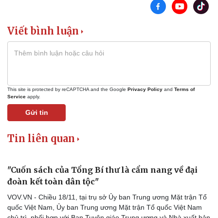
Sân khấu - Điện ảnh
Nghệ sĩ
Văn học
Thời trang
Âm nhạc
Sao Việt
Viết bình luận
Di sản
This site is protected by reCAPTCHA and the Google
Privacy Policy
and
Terms of
Service
apply.
Gửi tin
Tin liên quan
"Cuốn sách của Tổng Bí thư là cẩm nang về đại
đoàn kết toàn dân tộc"
VOV.VN - Chiều 18/11, tại trụ sở Ủy ban Trung ương Mặt trận Tổ
quốc Việt Nam, Ủy ban Trung ương Mặt trận Tổ quốc Việt Nam
chủ trì, phối hợp với Ban Tuyên giáo Trung ương và Nhà xuất bản