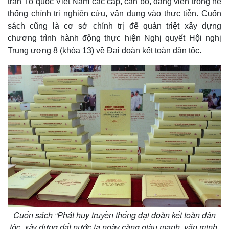
trận Tổ quốc Việt Nam các cấp, cán bộ, đảng viên trong hệ
thống chính trị nghiên cứu, vận dụng vào thực tiễn. Cuốn
sách cũng là cơ sở chính trị để quán triệt xây dựng
chương trình hành động thực hiện Nghị quyết Hội nghị
Trung ương 8 (khóa 13) về Đại đoàn kết toàn dân tộc.
Thế giới
Multimedia
Quan sát
Video
Cuốn sách “Phát huy truyền thống đại đoàn kết toàn dân
Cuộc sống đó đây
Ảnh
Hồ sơ
E-Magazine
tộc, xây dựng đất nước ta ngày càng giàu mạnh, văn minh,