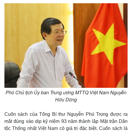
Doanh nghiệp
Công nghệ
Thông tin doanh nghiệp
Sành điệu
Doanh nghiệp 24h
Tin Công nghệ
Doanh nhân
Trải nghiệm
Vì cộng đồng
Chuyển đổi số
Phó Chủ tịch Ủy ban Trung ương MTTQ Việt Nam Nguyễn
Hữu Dũng
Cuốn sách của Tổng Bí thư Nguyễn Phú Trọng được ra
mắt đúng vào dịp kỷ niệm 93 năm thành lập Mặt trận Dân
tộc Thống nhất Việt Nam có giá trị đặc biệt. Cuốn sách là