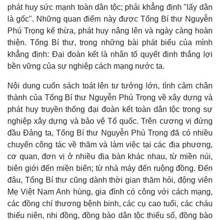
phát huy sức mạnh toàn dân tộc; phải khẳng định "lấy dân
là gốc". Những quan điểm này được Tổng Bí thư Nguyễn
Phú Trọng kế thừa, phát huy nâng lên và ngày càng hoàn
thiện. Tổng Bí thư, trong những bài phát biểu của mình
khẳng định: Đại đoàn kết là nhân tố quyết định thắng lợi
bền vững của sự nghiệp cách mạng nước ta.
Nội dung cuốn sách toát lên tư tưởng lớn, tình cảm chân
thành của Tổng Bí thư Nguyễn Phú Trọng về xây dựng và
phát huy truyền thống đại đoàn kết toàn dân tộc trong sự
nghiệp xây dựng và bảo vệ Tổ quốc. Trên cương vị đứng
đầu Đảng ta, Tổng Bí thư Nguyễn Phú Trọng đã có nhiều
chuyến công tác về thăm và làm việc tại các địa phương,
cơ quan, đơn vị ở nhiều địa bàn khác nhau, từ miền núi,
biên giới đến miền biển; từ nhà máy đến ruộng đồng. Đến
Thể thao
Ô tô - Xe máy
đâu, Tổng Bí thư cũng dành thời gian thăm hỏi, động viên
Bóng đá
Ô tô
Mẹ Việt Nam Anh hùng, gia đình có công với cách mạng,
Lịch thi đấu bóng đá
Xe máy
các đồng chí thương bệnh binh, các cụ cao tuổi, các cháu
Thế giới thể thao
Tư vấn
eSports
thiếu niên, nhi đồng, đồng bào dân tộc thiểu số, đồng bào