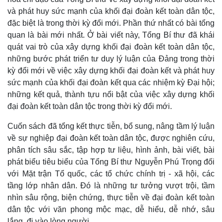
và phát huy sức mạnh của khối đại đoàn kết toàn dân tộc,
đặc biệt là trong thời kỳ đổi mới. Phần thứ nhất có bài tổng
Kinh tế
Thị trường
quan là bài mới nhất. Ở bài viết này, Tổng Bí thư đã khái
Bất động sản
Giá vàng
quát vai trò của xây dựng khối đại đoàn kết toàn dân tộc,
Khởi nghiệp
Tiêu dùng
những bước phát triển tư duy lý luận của Đảng trong thời
Tỷ giá
kỳ đổi mới về việc xây dựng khối đại đoàn kết và phát huy
Chứng khoán
sức mạnh của khối đại đoàn kết qua các nhiệm kỳ Đại hội;
Giá cà phê
những kết quả, thành tựu nổi bật của việc xây dựng khối
đại đoàn kết toàn dân tộc trong thời kỳ đổi mới.
Cuốn sách đã tổng kết thực tiễn, bổ sung, nâng tầm lý luận
về sự nghiệp đại đoàn kết toàn dân tộc, được nghiên cứu,
phân tích sâu sắc, tập hợp tư liệu, hình ảnh, bài viết, bài
phát biểu tiêu biểu của Tổng Bí thư Nguyễn Phú Trọng đối
với Mặt trận Tổ quốc, các tổ chức chính trị - xã hội, các
tầng lớp nhân dân. Đó là những tư tưởng vượt trội, tầm
nhìn sâu rộng, biện chứng, thực tiễn về đại đoàn kết toàn
dân tộc với văn phong mộc mạc, dễ hiểu, dễ nhớ, sâu
lắng, đi vào lòng người.