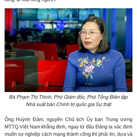
Pháp luật
Quân sự - Quốc phòng
Vụ án
Vũ khí
Tin nóng
Việt Nam
Tư vấn luật
Phân tích
Bà Phạm Thị Thinh, Phó Giám đốc, Phó Tổng Biên tập
Nhà xuất bản Chính trị quốc gia Sự thật
Ông Huỳnh Đảm, nguyên Chủ tịch Ủy ban Trung ương
MTTQ Việt Nam khẳng định, ngay từ đầu Đảng ta xác định
muốn sự nghiệp cách mạng thành công thì phải tin, dựa và