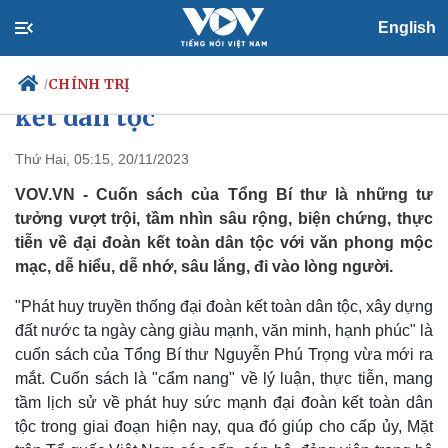
English
Tư tưởng vượt trội, tầm nhìn sâu
rộng của Tổng Bí thư về đại đoàn
CHÍNH TRỊ
/
kết dân tộc
Thứ Hai, 05:15, 20/11/2023
Chính trị
Xã hội
VOV.VN - Cuốn sách của Tổng Bí thư là những tư
Đảng
Tin 24h
tưởng vượt trội, tầm nhìn sâu rộng, biện chứng, thực
Tổ chức nhân sự
Dự báo thời tiết
tiễn về đại đoàn kết toàn dân tộc với văn phong mộc
Quốc hội
Giáo dục
mạc, dễ hiểu, dễ nhớ, sâu lắng, đi vào lòng người.
Nhận diện sự thật
Dấu ấn VOV
Việc làm
"Phát huy truyền thống đại đoàn kết toàn dân tộc, xây dựng
Biển đảo
đất nước ta ngày càng giàu mạnh, văn minh, hạnh phúc" là
cuốn sách của Tổng Bí thư Nguyễn Phú Trọng vừa mới ra
mắt. Cuốn sách là "cẩm nang" về lý luận, thực tiễn, mang
tầm lịch sử về phát huy sức mạnh đại đoàn kết toàn dân
tộc trong giai đoạn hiện nay, qua đó giúp cho cấp ủy, Mặt