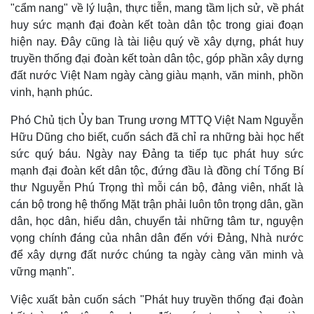
"cẩm nang" về lý luận, thực tiễn, mang tầm lịch sử, về phát
huy sức mạnh đại đoàn kết toàn dân tộc trong giai đoạn
hiện nay. Đây cũng là tài liệu quý về xây dựng, phát huy
truyền thống đại đoàn kết toàn dân tộc, góp phần xây dựng
đất nước Việt Nam ngày càng giàu mạnh, văn minh, phồn
vinh, hạnh phúc.
Phó Chủ tịch Ủy ban Trung ương MTTQ Việt Nam Nguyễn
Hữu Dũng cho biết, cuốn sách đã chỉ ra những bài học hết
Sức khỏe
Đời sống
sức quý báu. Ngày nay Đảng ta tiếp tục phát huy sức
Dinh dưỡng - món ngon
Nhà đẹp
mạnh đại đoàn kết dân tộc, đứng đầu là đồng chí Tổng Bí
Cây thuốc
Blog
thư Nguyễn Phú Trọng thì mỗi cán bộ, đảng viên, nhất là
Sản phụ khoa
Tình yêu - Gia đình
Nhi khoa
cán bộ trong hệ thống Mặt trận phải luôn tôn trọng dân, gần
Nam khoa
dân, học dân, hiểu dân, chuyển tải những tâm tư, nguyện
Làm đẹp - giảm cân
vọng chính đáng của nhân dân đến với Đảng, Nhà nước
Phòng mạch online
để xây dựng đất nước chúng ta ngày càng văn minh và
Ăn sạch sống khỏe
vững mạnh".
Việc xuất bản cuốn sách "Phát huy truyền thống đại đoàn