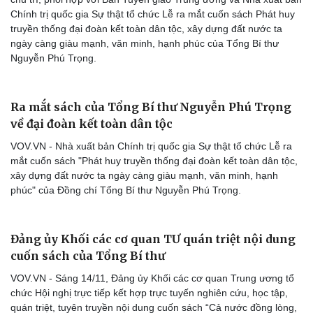
Chính trị quốc gia Sự thật tổ chức Lễ ra mắt cuốn sách Phát huy
truyền thống đại đoàn kết toàn dân tộc, xây dựng đất nước ta
ngày càng giàu mạnh, văn minh, hạnh phúc của Tổng Bí thư
Nguyễn Phú Trọng.
Du lịch
Podcast
Tư vấn
Câu chuyện thời sự
Ra mắt sách của Tổng Bí thư Nguyễn Phú Trọng
Săn Tour
Đọc truyện đêm khuya
về đại đoàn kết toàn dân tộc
check-in
Cửa sổ tình yêu
Kể chuyện cho bé
VOV.VN - Nhà xuất bản Chính trị quốc gia Sự thật tổ chức Lễ ra
Hạt giống tâm hồn
mắt cuốn sách "Phát huy truyền thống đại đoàn kết toàn dân tộc,
xây dựng đất nước ta ngày càng giàu mạnh, văn minh, hạnh
phúc" của Đồng chí Tổng Bí thư Nguyễn Phú Trọng.
Đảng ủy Khối các cơ quan TƯ quán triệt nội dung
cuốn sách của Tổng Bí thư
VOV.VN - Sáng 14/11, Đảng ủy Khối các cơ quan Trung ương tổ
chức Hội nghị trực tiếp kết hợp trực tuyến nghiên cứu, học tập,
quán triệt, tuyên truyền nội dung cuốn sách “Cả nước đồng lòng,