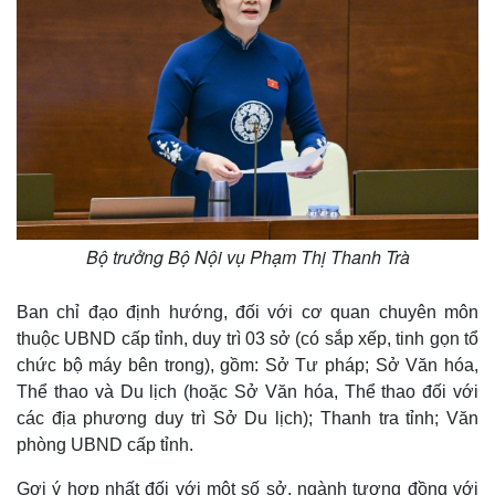
Bộ trưởng Bộ Nội vụ Phạm Thị Thanh Trà
Ban chỉ đạo định hướng, đối với cơ quan chuyên môn
thuộc UBND cấp tỉnh, duy trì 03 sở (có sắp xếp, tinh gọn tổ
chức bộ máy bên trong), gồm: Sở Tư pháp; Sở Văn hóa,
Thể thao và Du lịch (hoặc Sở Văn hóa, Thể thao đối với
các địa phương duy trì Sở Du lịch); Thanh tra tỉnh; Văn
Kinh tế
Thị trường
phòng UBND cấp tỉnh.
Bất động sản
Giá vàng
Gợi ý hợp nhất đối với một số sở, ngành tương đồng với
Khởi nghiệp
Tiêu dùng