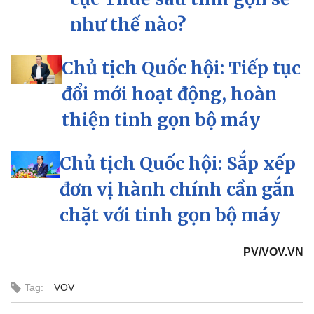
như thế nào?
Chủ tịch Quốc hội: Tiếp tục
đổi mới hoạt động, hoàn
thiện tinh gọn bộ máy
Chủ tịch Quốc hội: Sắp xếp
đơn vị hành chính cần gắn
chặt với tinh gọn bộ máy
Sức khỏe
Đời sống
Dinh dưỡng - món ngon
Nhà đẹp
Cây thuốc
Blog
PV/VOV.VN
Sản phụ khoa
Tình yêu - Gia đình
Nhi khoa
Tag:
VOV
Nam khoa
Làm đẹp - giảm cân