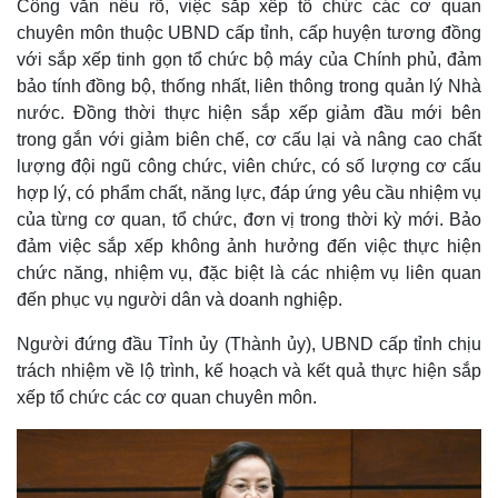
Công văn nêu rõ, việc sắp xếp tổ chức các cơ quan
chuyên môn thuộc UBND cấp tỉnh, cấp huyện tương đồng
với sắp xếp tinh gọn tổ chức bộ máy của Chính phủ, đảm
bảo tính đồng bộ, thống nhất, liên thông trong quản lý Nhà
nước. Đồng thời thực hiện sắp xếp giảm đầu mới bên
trong gắn với giảm biên chế, cơ cấu lại và nâng cao chất
lượng đội ngũ công chức, viên chức, có số lượng cơ cấu
hợp lý, có phẩm chất, năng lực, đáp ứng yêu cầu nhiệm vụ
của từng cơ quan, tổ chức, đơn vị trong thời kỳ mới. Bảo
đảm việc sắp xếp không ảnh hưởng đến việc thực hiện
chức năng, nhiệm vụ, đặc biệt là các nhiệm vụ liên quan
đến phục vụ người dân và doanh nghiệp.
Người đứng đầu Tỉnh ủy (Thành ủy), UBND cấp tỉnh chịu
Thế giới
Multimedia
trách nhiệm về lộ trình, kế hoạch và kết quả thực hiện sắp
Quan sát
Video
xếp tổ chức các cơ quan chuyên môn.
Cuộc sống đó đây
Ảnh
Hồ sơ
E-Magazine
Infographic