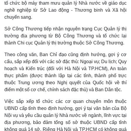
tổ chức bộ máy tham mưu quản lý Nhà nước về giáo dục
nghề nghiệp từ Sở Lao động - Thương binh và Xã hội
chuyển sang.
Sở Công Thương tiếp nhận nguyên trạng Cục Quản lý thị
Thể thao
Ô tô - Xe máy
trường địa phương từ Bộ Công Thương và tổ chức lại
thành Chi cục Quản lý thị trường thuộc Sở Công Thương.
Bóng đá
Ô tô
Lịch thi đấu bóng đá
Xe máy
Theo công văn, Ban Chỉ đạo cũng định hướng, gợi ý cơ
Thế giới thể thao
Tư vấn
cấu, sắp xếp đối với các sở đặc thù: Ngoại vụ; Du lịch; Quy
eSports
Hậu trường
hoạch và Kiến trúc (đối với Hà Nội và TP.HCM), An toàn
thực phẩm (được thành lập tại các tỉnh, thành phố trực
thuộc Trung ương theo Nghị quyết của Quốc hội về thí
điểm một số cơ chế, chính sách đặc thù) và Ban Dân tộc.
Việc sắp xếp tổ chức các cơ quan chuyên môn thuộc
UBND cấp tỉnh theo định hướng, gợi ý tại văn bản của Bộ
Nội vụ và yêu cầu quản lý Nhà nước về ngành, lĩnh vực tại
địa phương, bảo đảm tổng số sở thuộc UBND cấp tỉnh
không quá 14 sở. Riêng Hà Nội và TP.HCM có không quá