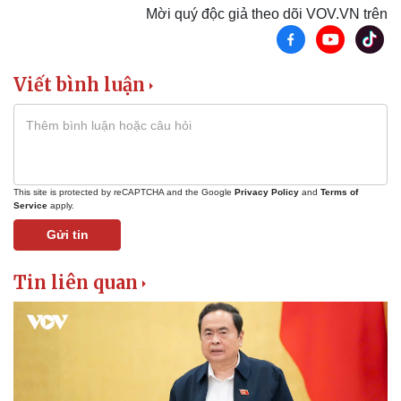
Mời quý độc giả theo dõi VOV.VN trên
Phòng mạch online
Ăn sạch sống khỏe
Viết bình luận
This site is protected by reCAPTCHA and the Google
Privacy Policy
and
Terms of
Service
apply.
Gửi tin
Tin liên quan