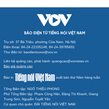
Chủ tịch Quốc hội: Sắp xếp đơn vị hành chính cần
gắn chặt với tinh gọn bộ máy
VOV.VN - Chủ tịch Quốc hội Trần Thanh Mẫn đề nghị tỉnh Bắc
Giang thực hiện sắp xếp đơn vị hành chính cấp huyện, cấp xã
trên địa bàn tỉnh gắn chặt với triển khai thực hiện Kế hoạch số 04,
ngày 13/11 của Ban Chỉ đạo Trung ương tổng kết việc thực hiện
Nghị quyết số 18.
Cải chính
BÁO ĐIỆN TỬ TIẾNG NÓI VIỆT NAM
Trụ sở: 37 Bà Triệu, phường Cửa Nam, Hà Nội
Điện thoại: 84-24-22105148, 84-24-39785691
Thư điện tử: baodientuvov@vov.vn