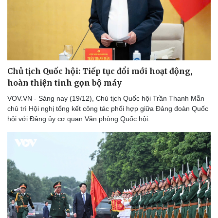
Văn hóa
Giải trí
Sân khấu - Điện ảnh
Nghệ sĩ
Văn học
Thời trang
Âm nhạc
Sao Việt
Di sản
Chủ tịch Quốc hội: Tiếp tục đổi mới hoạt động,
hoàn thiện tinh gọn bộ máy
VOV.VN - Sáng nay (19/12), Chủ tịch Quốc hội Trần Thanh Mẫn
chủ trì Hội nghị tổng kết công tác phối hợp giữa Đảng đoàn Quốc
hội với Đảng ủy cơ quan Văn phòng Quốc hội.