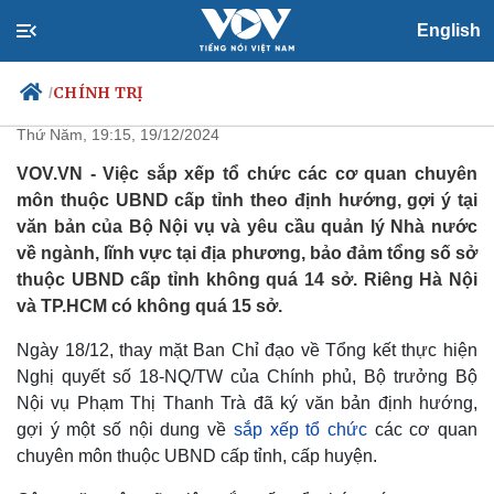
English
UBND cấp tỉnh có không quá 14
sở chuyên môn
CHÍNH TRỊ
/
Thứ Năm, 19:15, 19/12/2024
VOV.VN - Việc sắp xếp tổ chức các cơ quan chuyên
môn thuộc UBND cấp tỉnh theo định hướng, gợi ý tại
Chính trị
Xã hội
văn bản của Bộ Nội vụ và yêu cầu quản lý Nhà nước
Đảng
Tin 24h
về ngành, lĩnh vực tại địa phương, bảo đảm tổng số sở
Tổ chức nhân sự
Dự báo thời tiết
thuộc UBND cấp tỉnh không quá 14 sở. Riêng Hà Nội
Quốc hội
Giáo dục
và TP.HCM có không quá 15 sở.
Nhận diện sự thật
Dấu ấn VOV
Việc làm
Ngày 18/12, thay mặt Ban Chỉ đạo về Tổng kết thực hiện
Biển đảo
Nghị quyết số 18-NQ/TW của Chính phủ, Bộ trưởng Bộ
Nội vụ Phạm Thị Thanh Trà đã ký văn bản định hướng,
gợi ý một số nội dung về
sắp xếp tổ chức
các cơ quan
chuyên môn thuộc UBND cấp tỉnh, cấp huyện.