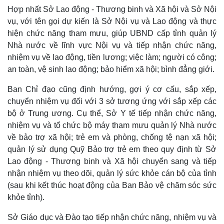
Hợp nhất Sở Lao động - Thương binh và Xã hội và Sở Nội
vụ, với tên gọi dự kiến là Sở Nội vụ và Lao động và thực
Pháp luật
Quân sự - Quốc phòng
hiện chức năng tham mưu, giúp UBND cấp tỉnh quản lý
Vụ án
Vũ khí
Nhà nước về lĩnh vực Nội vụ và tiếp nhận chức năng,
Tin nóng
Việt Nam
nhiệm vụ về lao động, tiền lương; việc làm; người có công;
Tư vấn luật
Phân tích
an toàn, vệ sinh lao động; bảo hiểm xã hội; bình đẳng giới.
Ban Chỉ đạo cũng định hướng, gợi ý cơ cấu, sắp xếp,
chuyển nhiệm vụ đối với 3 sở tương ứng với sắp xếp các
bộ ở Trung ương. Cụ thể, Sở Y tế tiếp nhận chức năng,
nhiệm vụ và tổ chức bộ máy tham mưu quản lý Nhà nước
về bảo trợ xã hội; trẻ em và phòng, chống tệ nạn xã hội;
quản lý sử dụng Quỹ Bảo trợ trẻ em theo quy định từ Sở
Lao động - Thương binh và Xã hội chuyển sang và tiếp
nhận nhiệm vụ theo dõi, quản lý sức khỏe cán bộ của tỉnh
(sau khi kết thúc hoạt động của Ban Bảo vệ chăm sóc sức
khỏe tỉnh).
Sở Giáo dục và Đào tạo tiếp nhận chức năng, nhiệm vụ và