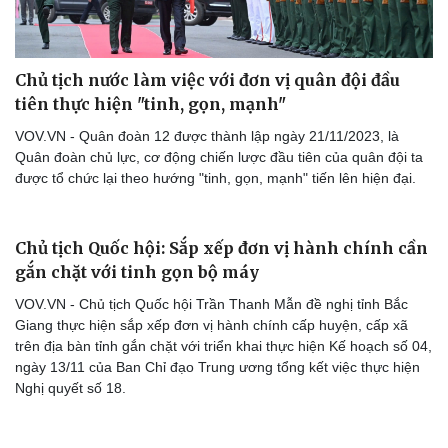
Chủ tịch nước làm việc với đơn vị quân đội đầu
tiên thực hiện "tinh, gọn, mạnh"
Du lịch
Podcast
VOV.VN - Quân đoàn 12 được thành lập ngày 21/11/2023, là
Tư vấn
Câu chuyện thời sự
Quân đoàn chủ lực, cơ động chiến lược đầu tiên của quân đội ta
Săn Tour
Đọc truyện đêm khuya
được tổ chức lại theo hướng "tinh, gọn, mạnh" tiến lên hiện đại.
check-in
Cửa sổ tình yêu
Kể chuyện cho bé
Hạt giống tâm hồn