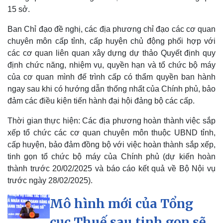
15 sở.
Ban Chỉ đạo đề nghị, các địa phương chỉ đạo các cơ quan
chuyên môn cấp tỉnh, cấp huyện chủ động phối hợp với
các cơ quan liên quan xây dựng dự thảo Quyết định quy
định chức năng, nhiệm vụ, quyền hạn và tổ chức bộ máy
của cơ quan mình đế trình cấp có thẩm quyền ban hành
ngay sau khi có hướng dẫn thống nhất của Chính phủ, bảo
đảm các điều kiện tiến hành đại hội đảng bộ các cấp.
Doanh nghiệp
Công nghệ
Thời gian thực hiện: Các địa phương hoàn thành việc sắp
Thông tin doanh nghiệp
Sành điệu
xếp tổ chức các cơ quan chuyên môn thuộc UBND tỉnh,
Doanh nghiệp 24h
Tin Công nghệ
cấp huyện, bảo đảm đồng bộ với việc hoàn thành sắp xếp,
Doanh nhân
Trải nghiệm
tinh gọn tổ chức bộ máy của Chính phủ (dự kiến hoàn
Vì cộng đồng
Chuyển đổi số
thành trước 20/02/2025 và báo cáo kết quả về Bộ Nội vụ
trước ngày 28/02/2025).
Mô hình mới của Tổng
cục Thuế sau tinh gọn sẽ