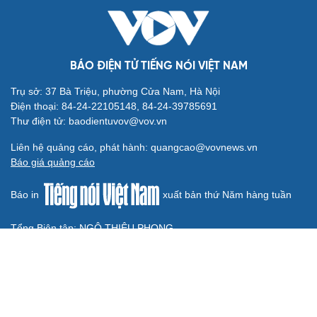
nghiên cứu sửa Điều lệ Đảng
QUỐC HỘI
Không để quá trình đô thị hóa Bắc Ninh làm đứt
gãy không gian văn hóa Kinh Bắc
ĐBQH đề xuất làm rõ bản sắc kiến trúc Việt Nam trong
Luật Kiến trúc
Bí thư Quảng Ninh: Trăn trở nhất là người dân được gì
khi tỉnh lên thành phố
ĐBQH TP Hà Nội "hiến kế" khai thác hiệu quả đường
Vành đai 5 - Vùng Thủ đô
ĐBQH lo ngại áp lực cân đối vốn cho hai siêu dự án giao
thông gần 580.000 tỷ đồng