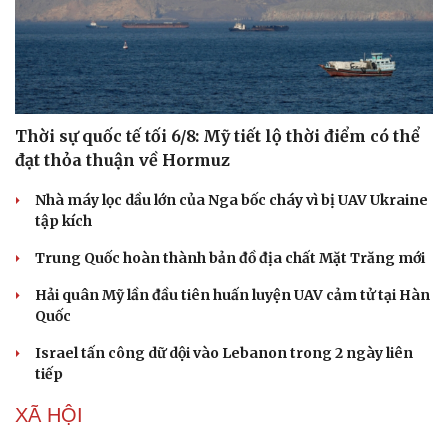
Doanh nghiệp
Công nghệ
Thông tin doanh nghiệp
Sành điệu
Doanh nghiệp 24h
Tin Công nghệ
Doanh nhân
Trải nghiệm
Vì cộng đồng
Chuyển đổi số
Thời sự quốc tế tối 6/8: Mỹ tiết lộ thời điểm có thể
đạt thỏa thuận về Hormuz
Nhà máy lọc dầu lớn của Nga bốc cháy vì bị UAV Ukraine
tập kích
Trung Quốc hoàn thành bản đồ địa chất Mặt Trăng mới
Hải quân Mỹ lần đầu tiên huấn luyện UAV cảm tử tại Hàn
Quốc
Israel tấn công dữ dội vào Lebanon trong 2 ngày liên
tiếp
XÃ HỘI