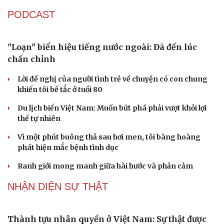
Hạt giống tâm hồn
Sau 1 tháng sáp nhập tổ dân phố: Công nghệ không thể
thay cán bộ đi gặp dân
QUỐC HỘI
Không để quá trình đô thị hóa Bắc Ninh làm đứt
gãy không gian văn hóa Kinh Bắc
ĐBQH đề xuất làm rõ bản sắc kiến trúc Việt Nam trong
Luật Kiến trúc
Bí thư Quảng Ninh: Trăn trở nhất là người dân được gì
khi tỉnh lên thành phố
ĐBQH TP Hà Nội "hiến kế" khai thác hiệu quả đường
Vành đai 5 - Vùng Thủ đô
ĐBQH lo ngại áp lực cân đối vốn cho hai siêu dự án giao
thông gần 580.000 tỷ đồng