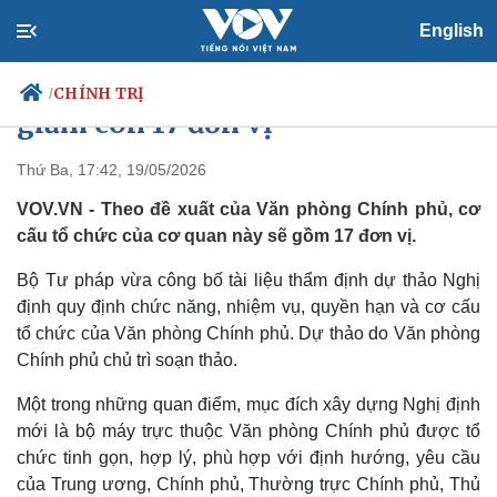
English
Văn phòng Chính phủ dự kiến
CHÍNH TRỊ
/
giảm còn 17 đơn vị
Thứ Ba, 17:42, 19/05/2026
VOV.VN - Theo đề xuất của Văn phòng Chính phủ, cơ
Chính trị
Xã hội
cấu tổ chức của cơ quan này sẽ gồm 17 đơn vị.
Đảng
Tin 24h
Tổ chức nhân sự
Dự báo thời tiết
Bộ Tư pháp vừa công bố tài liệu thẩm định dự thảo Nghị
Quốc hội
Giáo dục
định quy định chức năng, nhiệm vụ, quyền hạn và cơ cấu
Nhận diện sự thật
Dấu ấn VOV
Việc làm
tổ chức của Văn phòng Chính phủ. Dự thảo do Văn phòng
Biển đảo
Chính phủ chủ trì soạn thảo.
Một trong những quan điểm, mục đích xây dựng Nghị định
mới là bộ máy trực thuộc Văn phòng Chính phủ được tổ
chức tinh gọn, hợp lý, phù hợp với định hướng, yêu cầu
của Trung ương, Chính phủ, Thường trực Chính phủ, Thủ