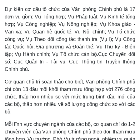
Thế giới
Multimedia
Dự kiến cơ cấu tổ chức của Văn phòng Chính phủ là 17
Quan sát
Video
đơn vị, gồm: Vụ Tổng hợp; Vụ Pháp luật; Vụ Kinh tế tổng
Cuộc sống đó đây
Ảnh
Hồ sơ
E-Magazine
hợp; Vụ Công nghiệp; Vụ Nông nghiệp; Vụ Khoa giáo -
Infographic
Văn xã; Vụ Quan hệ quốc tế; Vụ Nội chính; Vụ Tổ chức
công vụ; Vụ Theo dõi công tác thanh tra (Vụ I); Vụ Công
tác Quốc hội, Địa phương và Đoàn thể; Vụ Thư ký - Biên
tập; Vụ Hành chính; Vụ Tổ chức cán bộ.Cục Chuyển đổi
số; Cục Quản trị - Tài vụ; Cục Thông tin Truyền thông
Chính phủ.
Cơ quan chủ trì soạn thảo cho biết, Văn phòng Chính phủ
chỉ còn 13 đầu mối khối tham mưu tổng hợp với 276 công
chức, thấp hơn nhiều so với mức trung bình đầu mối của
các bộ, thấp hơn nhiều về số lượng công chức so với các
bộ.
Mỗi lĩnh vực chuyên ngành của các bộ, cơ quan chỉ do 1-2
chuyên viên của Văn phòng Chính phủ theo dõi, tham mưu
tổng hợp. Vụ trưởng, Phó Vụ trưởng ngoài nhiệm vụ quản