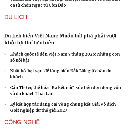
Hải quân Mỹ lần đầu tiên huấn luyện UAV cảm tử tại Hàn
Quốc
Mỹ sẽ có học thuyết hạt nhân mới đối phó với Trung
Quốc và Nga
VĂN HÓA
Từ vụ MCK gỡ 19 ca khúc: Không thể gây sốc rồi
chỉ xin lỗi là xong
Hà Nội sắp cải tạo 131 vòm cầu đá: Đánh thức di sản giữa
lòng phố cổ
Đưa bản sắc văn hóa người Mường trở thành động lực
phát triển du lịch cộng đồng
Ba phim Việt cùng “đổ bộ” phòng vé tháng 8, đối đầu
loạt bom tấn ngoại
Thanh âm vượt đại dương: Chuyện chưa kể về bản tình
ca từ chốn ngục tù Côn Đảo