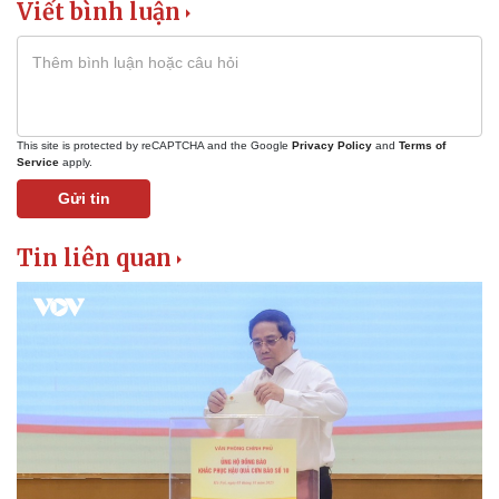
Viết bình luận
Pháp luật
Quân sự - Quốc phòng
Vụ án
Vũ khí
Tin nóng
Việt Nam
Tư vấn luật
Phân tích
This site is protected by reCAPTCHA and the Google
Privacy Policy
and
Terms of
Service
apply.
Gửi tin
Tin liên quan