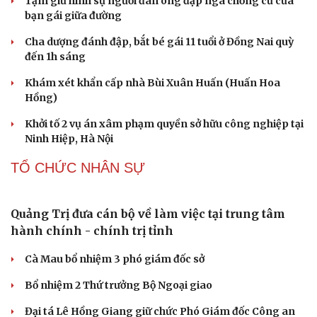
Thành lập Khu Công nghệ cao tỉnh Hưng Yên
quy mô hơn 496ha
Phê duyệt Chương trình KHCN và đổi mới sáng tạo quốc
gia về công nghệ chiến lược
Bắc Kinh triển khai “nhân viên” robot tại các công viên
Nguy cơ mất tài khoản Microsoft chỉ vì kết nối mạng Wi-
Fi khách sạn
Một việc nhiều gia đình bỏ quên có thể khiến điện mặt
trời giảm tới 40% hiệu suất
PHÁP LUẬT
Bắt giữ người phụ nữ giả danh công an lừa đảo
"chạy án" 400 triệu đồng
Tạm giữ hình sự người đàn ông đạp ngã chồng cũ của