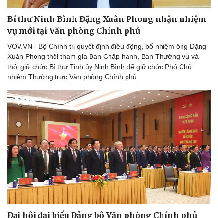
Bí thư Ninh Bình Đặng Xuân Phong nhận nhiệm
vụ mới tại Văn phòng Chính phủ
VOV.VN - Bộ Chính trị quyết định điều động, bổ nhiệm ông Đặng
Xuân Phong thôi tham gia Ban Chấp hành, Ban Thường vụ và
thôi giữ chức Bí thư Tỉnh ủy Ninh Bình để giữ chức Phó Chủ
nhiệm Thường trực Văn phòng Chính phủ.
Thể thao
Ô tô - Xe máy
Bóng đá
Ô tô
Lịch thi đấu bóng đá
Xe máy
Thế giới thể thao
Tư vấn
eSports
Hậu trường
Đại hội đại biểu Đảng bộ Văn phòng Chính phủ