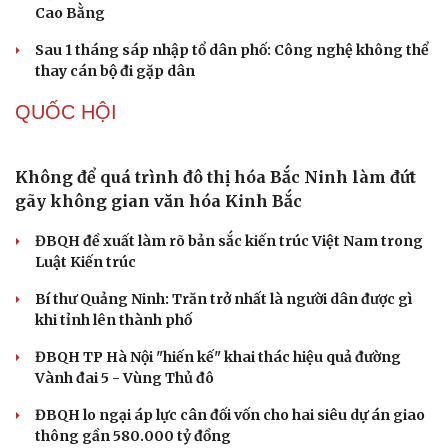
bạn gái giữa đường
Cha dượng đánh đập, bắt bé gái 11 tuổi ở Đồng Nai quỳ
đến 1h sáng
Khám xét khẩn cấp nhà Bùi Xuân Huấn (Huấn Hoa
Hồng)
Khởi tố 2 vụ án xâm phạm quyền sở hữu công nghiệp tại
Ninh Hiệp, Hà Nội
TỔ CHỨC NHÂN SỰ
Quảng Trị đưa cán bộ về làm việc tại trung tâm
hành chính - chính trị tỉnh
Du lịch
Podcast
Cà Mau bổ nhiệm 3 phó giám đốc sở
Tư vấn
Câu chuyện thời sự
Bổ nhiệm 2 Thứ trưởng Bộ Ngoại giao
Săn Tour
Đọc truyện đêm khuya
check-in
Cửa sổ tình yêu
Đại tá Lê Hồng Giang giữ chức Phó Giám đốc Công an
Kể chuyện cho bé
Cao Bằng