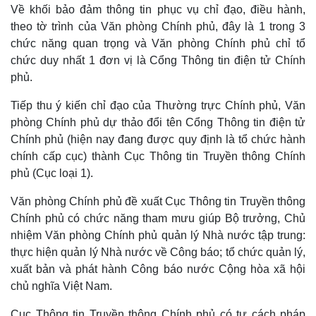
Về khối bảo đảm thông tin phục vụ chỉ đạo, điều hành,
theo tờ trình của Văn phòng Chính phủ, đây là 1 trong 3
chức năng quan trọng và Văn phòng Chính phủ chỉ tổ
chức duy nhất 1 đơn vị là Cổng Thông tin điện tử Chính
phủ.
Tiếp thu ý kiến chỉ đạo của Thường trực Chính phủ, Văn
phòng Chính phủ dự thảo đổi tên Cổng Thông tin điện tử
Chính phủ (hiện nay đang được quy định là tổ chức hành
chính cấp cục) thành Cục Thông tin Truyền thông Chính
Kinh tế
Thị trường
phủ (Cục loại 1).
Bất động sản
Giá vàng
Khởi nghiệp
Tiêu dùng
Văn phòng Chính phủ đề xuất Cục Thông tin Truyền thông
Tỷ giá
Chính phủ có chức năng tham mưu giúp Bộ trưởng, Chủ
Chứng khoán
nhiệm Văn phòng Chính phủ quản lý Nhà nước tập trung:
Giá cà phê
thực hiện quản lý Nhà nước về Công báo; tổ chức quản lý,
xuất bản và phát hành Công báo nước Cộng hòa xã hội
chủ nghĩa Việt Nam.
Cục Thông tin Truyền thông Chính phủ có tư cách pháp