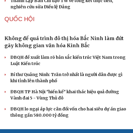
Tự cảnh giác trước tâm lý đám đông khi dùng mạng xã
hội
Khi mạng xã hội thành nơi phán xử
XÂY DỰNG, CHỈNH ĐỐN ĐẢNG
Đảng ủy các cơ quan Đảng Trung ương xây dựng
phần mềm đánh giá cán bộ theo KPI
Đồng chí Trần Cẩm Tú: Bộ chỉ số đánh giá công việc
phải đo được kết quả thực chất
Bộ Chính trị: Giải thể hội quần chúng hoạt động kém
hiệu quả, không đúng tôn chỉ
Quy định số 207: Siết trách nhiệm đảng viên khi sử dụng
mạng xã hội
Thành Lập Ban Chỉ đạo TW về tổng kết thực tiễn,