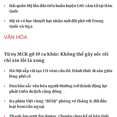
Vĩnh Long kiểm tra phát hiện 17 trường hợp kinh doanh
vàng, bạc, đá quý vi phạm
Giá bạc hôm nay: Giá bạc trong nước lên mức hơn 62
triệu đồng/kg
Giá vàng hôm nay 6/8: Vàng SJC tăng lên 140,3 - 143,3
triệu đồng/lượng
QUÂN SỰ - QUỐC PHÒNG
Phê duyệt Kế hoạch bồi dưỡng kiến thức quốc
phòng và an ninh cho đối tượng 1
Bế mạc Vòng Chung kết Hội thao Công an Nhân dân
năm 2026
Tăng cường tuyên truyền, bảo vệ vững chắc biên giới
Việt Nam – Campuchia