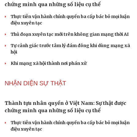
PODCAST
"Loạn" biển hiệu tiếng nước ngoài: Đã đến lúc
chấn chỉnh
Lời đề nghị của người tình trẻ về chuyện có con chung
khiến tôi bế tắc ở tuổi 80
Du lịch biển Việt Nam: Muốn bứt phá phải vượt khỏi lợi
thế tự nhiên
Vì một phút buông thả sau hơi men, tôi bàng hoàng
phát hiện mắc bệnh tình dục
Ranh giới mong manh giữa hài hước và phản cảm
NHẬN DIỆN SỰ THẬT
Thành tựu nhân quyền ở Việt Nam: Sự thật được
chứng minh qua những số liệu cụ thể