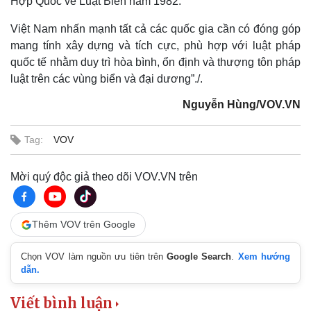
Hợp Quốc về Luật Biển năm 1982.
Việt Nam nhấn mạnh tất cả các quốc gia cần có đóng góp
mang tính xây dựng và tích cực, phù hợp với luật pháp
quốc tế nhằm duy trì hòa bình, ổn định và thượng tôn pháp
luật trên các vùng biển và đại dương”./.
Nguyễn Hùng/VOV.VN
Tag:
VOV
Mời quý độc giả theo dõi VOV.VN trên
Thế giới
Multimedia
Thêm VOV trên Google
Quan sát
Video
Cuộc sống đó đây
Ảnh
Chọn VOV làm nguồn ưu tiên trên
Google Search
.
Xem hướng
Hồ sơ
E-Magazine
dẫn.
Infographic
Viết bình luận