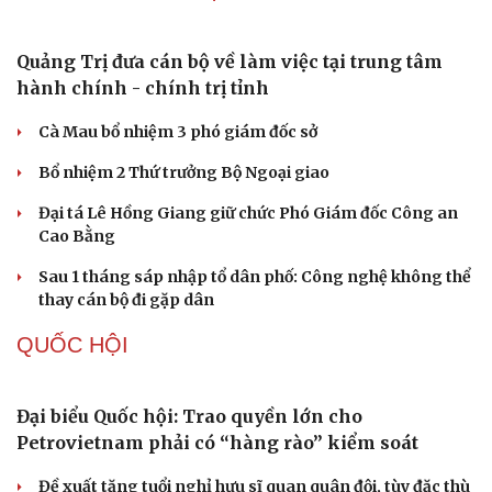
Văn hóa
Giải trí
Sân khấu - Điện ảnh
Nghệ sĩ
Văn học
Thời trang
Âm nhạc
Sao Việt
Di sản
Biên phòng Quảng Trị ngăn chặn vận chuyển
hơn 210 kg vật liệu nổ
2 đối tượng lừa đảo hơn 7 tỷ đồng bằng thủ đoạn "vay
đáo hạn ngân hàng"
Tạm giam cha dượng hành hạ, bắt bé gái 11 tuổi quỳ đến
1 giờ sáng
Bị bắt sau khi qua Campuchia mua súng quân dụng để
"phòng thân"
Bắt giam nữ TikToker Phượng Nguyễn
TỔ CHỨC NHÂN SỰ