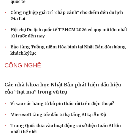
Phòng mạch online
Ăn sạch sống khỏe
Những hương vị đưa TP.HCM thành thiên đường
ẩm thực đường phố hàng đầu thế giới
Nối đà tăng trưởng, du lịch Vĩnh Long hấp dẫn khách
quốc tế
Công nghiệp giải trí "chắp cánh" cho điểm đến du lịch
Gia Lai
Hội chợ Du lịch quốc tế TP.HCM 2026 có quy mô lớn nhất
từ trước đến nay
Bảo tàng Tưởng niệm Hòa bình tại Nhật Bản đón lượng
khách kỷ lục
CÔNG NGHỆ