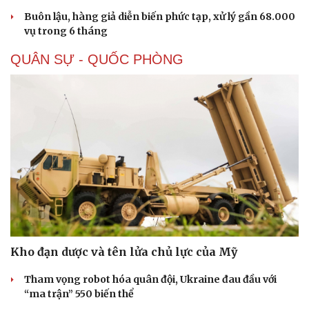
Buôn lậu, hàng giả diễn biến phức tạp, xử lý gần 68.000
vụ trong 6 tháng
QUÂN SỰ - QUỐC PHÒNG
Doanh nghiệp
Công nghệ
Thông tin doanh nghiệp
Sành điệu
Doanh nghiệp 24h
Tin Công nghệ
Doanh nhân
Trải nghiệm
Vì cộng đồng
Chuyển đổi số
Kho đạn dược và tên lửa chủ lực của Mỹ
Tham vọng robot hóa quân đội, Ukraine đau đầu với
“ma trận” 550 biến thể