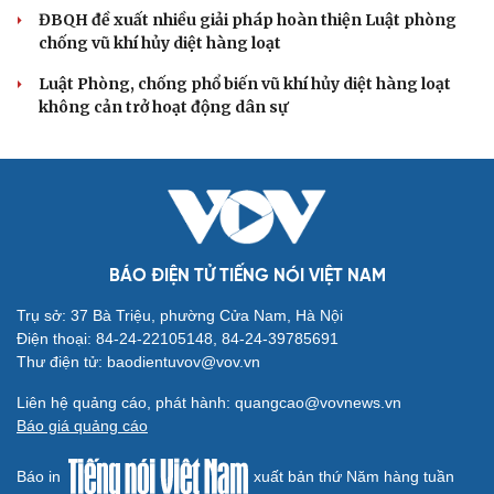
Đảng ủy các cơ quan Đảng Trung ương xây dựng phần
mềm đánh giá cán bộ theo KPI
Đồng chí Trần Cẩm Tú: Bộ chỉ số đánh giá công việc
phải đo được kết quả thực chất
Bộ Chính trị: Giải thể hội quần chúng hoạt động kém
hiệu quả, không đúng tôn chỉ
QUỐC HỘI
Đại biểu Quốc hội: Trao quyền lớn cho
Petrovietnam phải có “hàng rào” kiểm soát
Đề xuất tăng tuổi nghỉ hưu sĩ quan quân đội, tùy đặc thù
từng vị trí
Đại tướng Phan Văn Giang: Cấp phép UAV phải gắn với
định danh để bảo vệ bầu trời
ĐBQH đề xuất nhiều giải pháp hoàn thiện Luật phòng