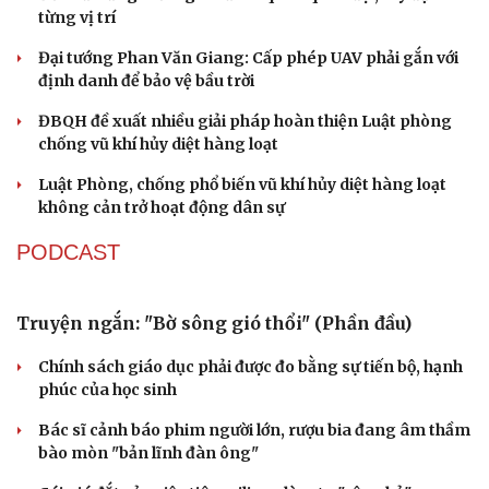
Quảng Trị đưa cán bộ về làm việc tại trung tâm
hành chính - chính trị tỉnh
Cà Mau bổ nhiệm 3 phó giám đốc sở
Bổ nhiệm 2 Thứ trưởng Bộ Ngoại giao
Đại tá Lê Hồng Giang giữ chức Phó Giám đốc Công an
Cao Bằng
Sau 1 tháng sáp nhập tổ dân phố: Công nghệ không thể
thay cán bộ đi gặp dân
QUỐC HỘI
Đại biểu Quốc hội: Trao quyền lớn cho
Petrovietnam phải có “hàng rào” kiểm soát
Đề xuất tăng tuổi nghỉ hưu sĩ quan quân đội, tùy đặc thù
từng vị trí