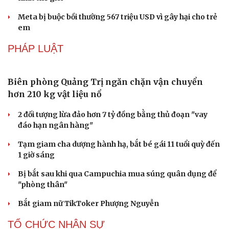
Các nhà khoa học Nhật Bản phát hiện dấu hiệu
của “hạt ma” trong vũ trụ
Vì sao các hãng từ bỏ pin tháo rời trên điện thoại?
Microsoft tăng tốc đầu tư hạ tầng AI tại Ấn Độ
Trung Quốc đưa vào hoạt động cơ sở điện toán AI lớn
nhất thế giới
Meta bị buộc bồi thường 567 triệu USD vì gây hại cho trẻ
em
PHÁP LUẬT