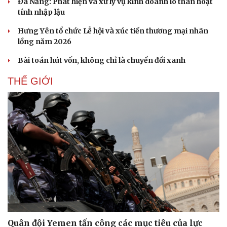
Đà Nẵng: Phát hiện và xử lý vụ kinh doanh lô than hoạt
tính nhập lậu
Pháp luật
Quân sự - Quốc phòng
Hưng Yên tổ chức Lễ hội và xúc tiến thương mại nhãn
Vụ án
Vũ khí
lồng năm 2026
Tin nóng
Việt Nam
Bài toán hút vốn, không chỉ là chuyển đổi xanh
Tư vấn luật
Phân tích
THẾ GIỚI
Quân đội Yemen tấn công các mục tiêu của lực