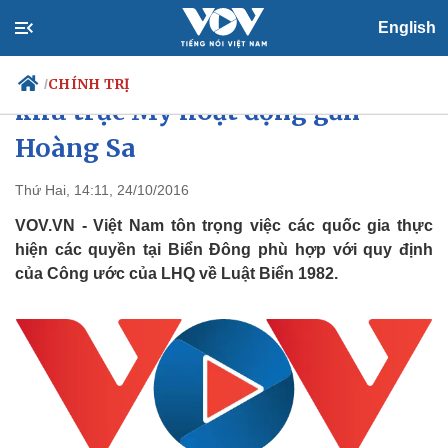
English
Việt Nam lên tiếng về việc tàu
CHÍNH TRỊ
/
khu trục Mỹ hoạt động gần
Hoàng Sa
Chính trị
Xã hội
Thứ Hai, 14:11, 24/10/2016
Đảng
Tin 24h
VOV.VN - Việt Nam tôn trọng việc các quốc gia thực
Tổ chức nhân sự
Dự báo thời tiết
hiện các quyền tại Biển Đông phù hợp với quy định
Quốc hội
Giáo dục
của Công ước của LHQ về Luật Biển 1982.
Nhận diện sự thật
Dấu ấn VOV
Việc làm
Biển đảo