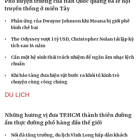
Phó huyện trưởng của Hàn Quốc quảng bá lễ hội
truyền thống ở miền Tây
Phản ứng của Dwayne Johnson khi Moana bị giới phê
bình chê bai
The Odyssey vượt 1 tỷ USD, Christopher Nolan tái lập kỳ
tích sau 14 năm
Cần một hệ sinh thái trách nhiệm để ngăn âm nhạc lệch
chuẩn
Khi bảo tàng đưa hiện vật bước ra khỏi tủ kính trò
chuyện cùng công chúng
DU LỊCH
Sức khỏe
Đời sống
Dinh dưỡng - món ngon
Nhà đẹp
Cây thuốc
Blog
Sản phụ khoa
Tình yêu - Gia đình
Nhi khoa
Nam khoa
Làm đẹp - giảm cân