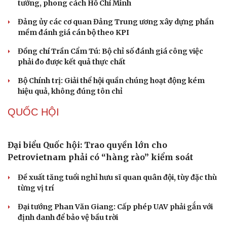
Thành tựu nhân quyền ở Việt Nam: Sự thật được
chứng minh qua những số liệu cụ thể
Thực tiễn vận hành chính quyền ba cấp bác bỏ mọi luận
điệu xuyên tạc
Thủ đoạn xuyên tạc mới trên không gian mạng thời AI
Tự cảnh giác trước tâm lý đám đông khi dùng mạng xã
hội
Cải chính
Khi mạng xã hội thành nơi phán xử
XÂY DỰNG, CHỈNH ĐỐN ĐẢNG
Đối ngoại linh hoạt dựa trên nền tảng chính trị
vững chắc
Điểm mới đột phá trong Chỉ thị số 07 về thực hành tư
tưởng, phong cách Hồ Chí Minh