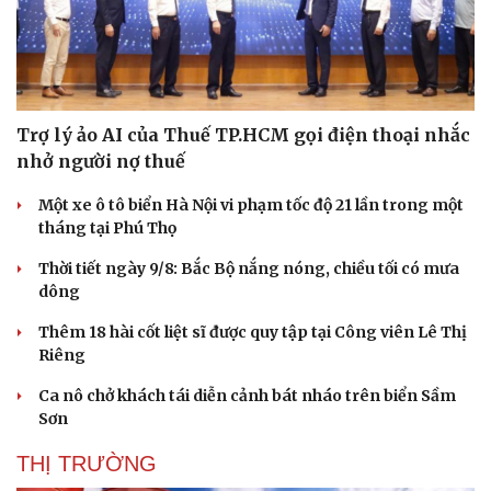
Thể thao
Ô tô - Xe máy
Trợ lý ảo AI của Thuế TP.HCM gọi điện thoại nhắc
Bóng đá
Ô tô
nhở người nợ thuế
Lịch thi đấu bóng đá
Xe máy
Thế giới thể thao
Tư vấn
Một xe ô tô biển Hà Nội vi phạm tốc độ 21 lần trong một
eSports
tháng tại Phú Thọ
Hậu trường
Thời tiết ngày 9/8: Bắc Bộ nắng nóng, chiều tối có mưa
dông
Thêm 18 hài cốt liệt sĩ được quy tập tại Công viên Lê Thị
Riêng
Ca nô chở khách tái diễn cảnh bát nháo trên biển Sầm
Sơn
THỊ TRƯỜNG