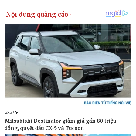
Kinh tế
Thị trường
Bất động sản
Giá vàng
Khởi nghiệp
Tiêu dùng
Tỷ giá
Chứng khoán