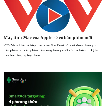
Thể thao
Ô tô - Xe máy
Bóng đá
Ô tô
Lịch thi đấu bóng đá
Xe máy
Thế giới thể thao
Tư vấn
eSports
Hậu trường
Máy tính Mac của Apple sẽ có bàn phím mới
VOV.VN - Thế hệ tiếp theo của MacBook Pro sẽ được trang bị
bàn phím với các phím cảm ứng trong suốt có thể hiển thị ký tự
hay biểu tượng tùy chọn.