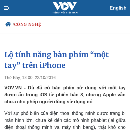
English
CÔNG NGHỆ
/
Lộ tính năng bàn phím “một
Chính trị
Xã hội
Đảng
Tin 24h
tay” trên iPhone
Tổ chức nhân sự
Dự báo thời tiết
Quốc hội
Giáo dục
Thứ Bảy, 13:00, 22/10/2016
Nhận diện sự thật
Dấu ấn VOV
Việc làm
VOV.VN - Dù đã có bàn phím sử dụng với một tay
Biển đảo
được ẩn trong iOS từ phiên bản 8, nhưng Apple vẫn
chưa cho phép người dùng sử dụng nó.
Với sự phổ biến của điện thoại thông minh được trang bị
màn hình lớn, chưa kể đến các mô hình phablet (lai giữa
điện thoại thông minh và máy tính bảng), thật khó cho