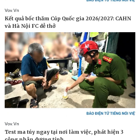
Vụ án
Vũ khí
Tin nóng
Việt Nam
Tư vấn luật
Phân tích