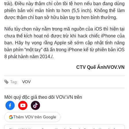
trái). Điều này thậm chí còn tồi tệ hơn nếu bạn đang dùng
phiên bản với màn hình to hơn (5,5 inch). Không thể làm
được thậm chí bạn sở hữu bàn tay to hơn bình thường.
Nếu tùy chọn này nằm trong mã nguồn của iOS thì hiện tại
chưa thể kích hoạt nó được trừ khi hack chiếc iPhone của
bạn. Hãy hy vọng rằng Apple sẽ sớm cập nhật tính năng
bàn phím “một tay” đã ẩn trong iPhone kể từ phiên bản iOS
8 phát hành năm 2014./.
CTV Quế Ánh/VOV.VN
Tag:
VOV
Thế giới
Multimedia
Quan sát
Video
Cuộc sống đó đây
Ảnh
Mời quý độc giả theo dõi VOV.VN trên
Hồ sơ
E-Magazine
Infographic
Thêm VOV trên Google