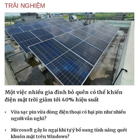
TRẢI NGHIỆM
Doanh nghiệp
Công nghệ
Thông tin doanh nghiệp
Sành điệu
Doanh nghiệp 24h
Tin Công nghệ
Doanh nhân
Trải nghiệm
Vì cộng đồng
Chuyển đổi số
Một việc nhiều gia đình bỏ quên có thể khiến
điện mặt trời giảm tới 40% hiệu suất
Vừa sạc pin vừa dùng điện thoại có hại pin như nhiều
người vẫn nghĩ?
Microsoft gây lo ngại khi tự ý bổ sung tính năng quét
khuôn mặt trên Windows?