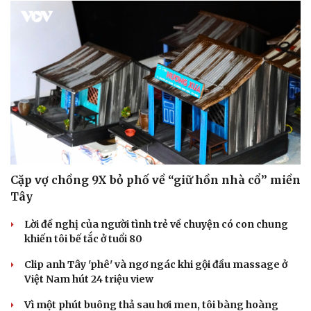
Cặp vợ chồng 9X bỏ phố về “giữ hồn nhà cổ” miền
Tây
Lời đề nghị của người tình trẻ về chuyện có con chung
khiến tôi bế tắc ở tuổi 80
Du lịch
Podcast
Tư vấn
Clip anh Tây 'phê' và ngơ ngác khi gội đầu massage ở
Câu chuyện thời sự
Săn Tour
Việt Nam hút 24 triệu view
Đọc truyện đêm khuya
check-in
Cửa sổ tình yêu
Vì một phút buông thả sau hơi men, tôi bàng hoàng
Kể chuyện cho bé