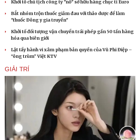
Khởi tố chủ tịch công ty "nổ" sở hữu hàng chục tỉ Euro
Bắt nhóm trộn thuốc giảm đau với thảo dược để làm
"thuốc Đông y gia truyền"
Khởi tố đối tượng vận chuyển trái phép gần 50 tấn hàng
hóa qua biên giới
Lật tẩy hành vi xâm phạm bản quyền của Vũ Phi Điệp –
“ông trùm” Việt KTV
GIẢI TRÍ