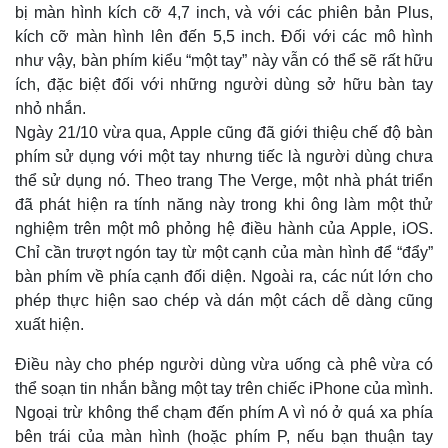
bị màn hình kích cỡ 4,7 inch, và với các phiên bản Plus,
kích cỡ màn hình lên đến 5,5 inch. Đối với các mô hình
như vậy, bàn phím kiểu “một tay” này vẫn có thể sẽ rất hữu
ích, đặc biệt đối với những người dùng sở hữu bàn tay
nhỏ nhắn.
Ngày 21/10 vừa qua, Apple cũng đã giới thiệu chế độ bàn
phím sử dụng với một tay nhưng tiếc là người dùng chưa
thể sử dụng nó. Theo trang The Verge, một nhà phát triển
đã phát hiện ra tính năng này trong khi ông làm một thử
nghiệm trên một mô phỏng hệ điều hành của Apple, iOS.
Chỉ cần trượt ngón tay từ một cạnh của màn hình để “đẩy”
bàn phím về phía cạnh đối diện. Ngoài ra, các nút lớn cho
phép thực hiện sao chép và dán một cách dễ dàng cũng
xuất hiện.
Điều này cho phép người dùng vừa uống cà phê vừa có
thể soạn tin nhắn bằng một tay trên chiếc iPhone của mình.
Ngoại trừ không thể chạm đến phím A vì nó ở quá xa phía
bên trái của màn hình (hoặc phím P, nếu bạn thuận tay