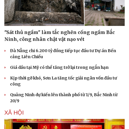
"Sát thủ ngầm" làm tắc nghẽn cống ngầm Bắc
Ninh, công nhân chật vật nạo vét
Sức khỏe
Đời sống
Đà Nẵng chi 6.200 tỷ đồng tiếp tục đầu tư Dự án Bến
Dinh dưỡng - món ngon
Nhà đẹp
cảng Liên Chiểu
Cây thuốc
Blog
Sản phụ khoa
Tình yêu - Gia đình
Giá dầu tại Mỹ có thể tăng trở lại trong ngắn hạn
Nhi khoa
Nam khoa
Kịp thời gỡ khó, Sơn La tăng tốc giải ngân vốn đầu tư
Làm đẹp - giảm cân
công
Phòng mạch online
Ăn sạch sống khỏe
Quảng Ninh dự kiến lên thành phố từ 1/9, Bắc Ninh từ
20/9
XÃ HỘI