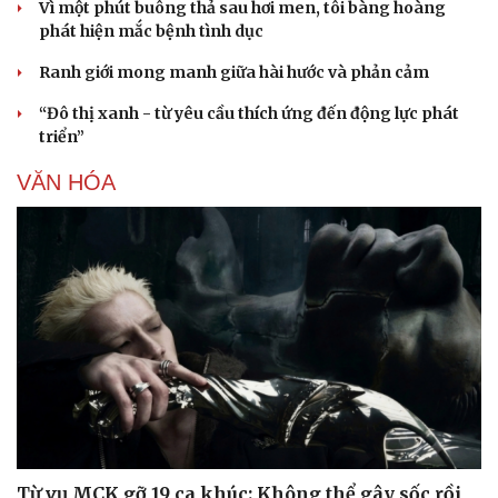
Vì một phút buông thả sau hơi men, tôi bàng hoàng
phát hiện mắc bệnh tình dục
Ranh giới mong manh giữa hài hước và phản cảm
“Đô thị xanh - từ yêu cầu thích ứng đến động lực phát
triển”
VĂN HÓA
Văn hóa
Giải trí
Sân khấu - Điện ảnh
Nghệ sĩ
Văn học
Thời trang
Âm nhạc
Sao Việt
Di sản
Từ vụ MCK gỡ 19 ca khúc: Không thể gây sốc rồi