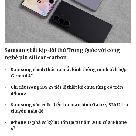
Doanh nghiệp
Công nghệ
Thông tin doanh nghiệp
Sành điệu
Doanh nghiệp 24h
Tin Công nghệ
Doanh nhân
Trải nghiệm
Vì cộng đồng
Chuyển đổi số
Samsung bắt kịp đối thủ Trung Quốc với công
nghệ pin silicon-carbon
Samsung chính thức ra mắt kính thông minh tích hợp
Gemini AI
Chi tiết trong iOS 27 tiết lộ thiết kế chưa từng có trên
iPhone
Samsung vào cuộc điều tra màn hình Galaxy S26 Ultra
chuyển màu đỏ
iPhone 17 phá vỡ kỷ lục tồn tại từ năm 2010 của iPhone
4?