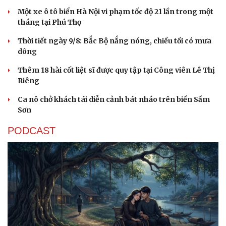
Một xe ô tô biển Hà Nội vi phạm tốc độ 21 lần trong một
tháng tại Phú Thọ
Thời tiết ngày 9/8: Bắc Bộ nắng nóng, chiều tối có mưa
dông
Sức khỏe
Đời sống
Thêm 18 hài cốt liệt sĩ được quy tập tại Công viên Lê Thị
Dinh dưỡng - món ngon
Nhà đẹp
Riêng
Cây thuốc
Blog
Sản phụ khoa
Tình yêu - Gia đình
Ca nô chở khách tái diễn cảnh bát nháo trên biển Sầm
Nhi khoa
Sơn
Nam khoa
Làm đẹp - giảm cân
PODCAST
Phòng mạch online
Ăn sạch sống khỏe