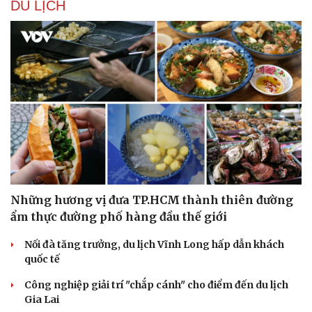
DU LỊCH
Văn hóa
Giải trí
Những hương vị đưa TP.HCM thành thiên đường
Sân khấu - Điện ảnh
Nghệ sĩ
Văn học
Thời trang
ẩm thực đường phố hàng đầu thế giới
Âm nhạc
Sao Việt
Di sản
Nối đà tăng trưởng, du lịch Vĩnh Long hấp dẫn khách
quốc tế
Công nghiệp giải trí "chắp cánh" cho điểm đến du lịch
Gia Lai