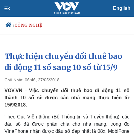
English
CÔNG NGHỆ
/
Thực hiện chuyển đổi thuê bao
Chính trị
Xã hội
Đảng
Tin 24h
di động 11 số sang 10 số từ 15/9
Tổ chức nhân sự
Dự báo thời tiết
Quốc hội
Giáo dục
Chủ Nhật, 06:46, 27/05/2018
Nhận diện sự thật
Dấu ấn VOV
Việc làm
VOV.VN - Việc chuyển đổi thuê bao di động 11 số
Biển đảo
thành 10 số sẽ được các nhà mạng thực hiện từ
15/9/2018.
Theo Cục Viễn thông (Bộ Thông tin và Truyền thông), các
đầu số đã được phân chia cho nhà mạng, trong đó
VinaPhone nhận được đầu số đẹp nhất là 08x, MobiFone