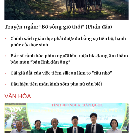
Truyện ngắn: "Bờ sông gió thổi" (Phần đầu)
Chính sách giáo dục phải được đo bằng sự tiến bộ, hạnh
phúc của học sinh
Bác sĩ cảnh báo phim người lớn, rượu bia đang âm thầm
bào mòn "bản lĩnh đàn ông"
Cái giá đắt của việc tiêm silicon làm to "cậu nhỏ"
Dấu hiệu tiền mãn kinh sớm phụ nữ cần biết
VĂN HÓA