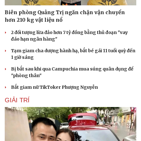
Biên phòng Quảng Trị ngăn chặn vận chuyển
hơn 210 kg vật liệu nổ
2 đối tượng lừa đảo hơn 7 tỷ đồng bằng thủ đoạn "vay
đáo hạn ngân hàng"
Tạm giam cha dượng hành hạ, bắt bé gái 11 tuổi quỳ đến
1 giờ sáng
Bị bắt sau khi qua Campuchia mua súng quân dụng để
"phòng thân"
Bắt giam nữ TikToker Phượng Nguyễn
Du lịch
Podcast
GIẢI TRÍ
Tư vấn
Câu chuyện thời sự
Săn Tour
Đọc truyện đêm khuya
check-in
Cửa sổ tình yêu
Kể chuyện cho bé
Hạt giống tâm hồn