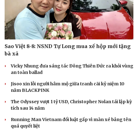
Sao Việt 8-8: NSND Tự Long mua xế hộp mới tặng
bà xã
Vicky Nhung đưa sáng tác Đông Thiên Đức ra khỏi vùng
an toàn ballad
Jisoo xin lỗi người hâm mộ giữa tranh cãi kỷ niệm 10
năm BLACKPINK
The Odyssey vượt 1 tỷ USD, Christopher Nolan tái lập kỳ
tích sau 14 năm
Running Man Vietnam đổi luật gấp vì màn xé bảng tên
quá quyết liệt