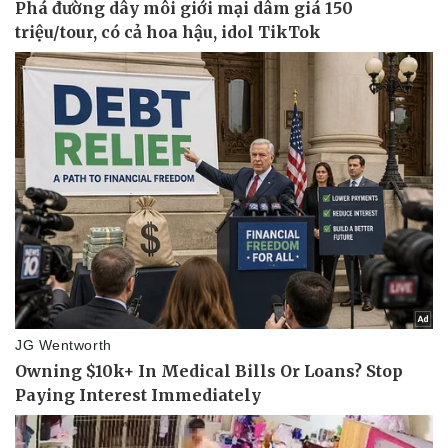
Kinh tế
Thị trường
Bất động sản
Giá vàng
Khởi nghiệp
Tiêu dùng
Tỷ giá
Chứng khoán
Giá cà phê