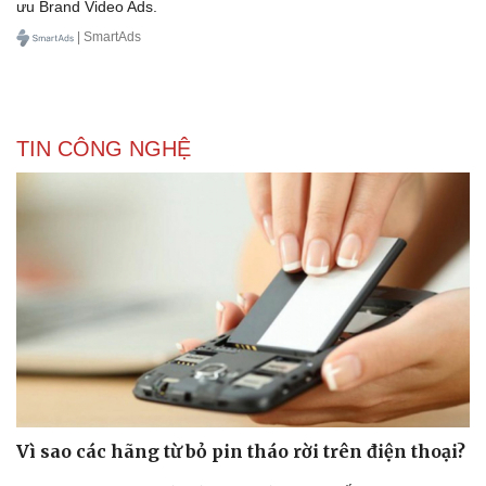
ưu Brand Video Ads.
Bóng đá
Ô tô
| SmartAds
Lịch thi đấu bóng đá
Xe máy
Thế giới thể thao
Tư vấn
eSports
Hậu trường
TIN CÔNG NGHỆ
Vì sao các hãng từ bỏ pin tháo rời trên điện thoại?