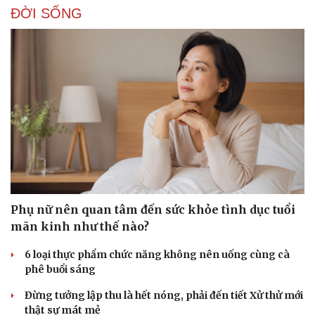
ĐỜI SỐNG
Phụ nữ nên quan tâm đến sức khỏe tình dục tuổi
Du lịch
Podcast
mãn kinh như thế nào?
Tư vấn
Câu chuyện thời sự
Săn Tour
Đọc truyện đêm khuya
6 loại thực phẩm chức năng không nên uống cùng cà
check-in
Cửa sổ tình yêu
phê buổi sáng
Kể chuyện cho bé
Hạt giống tâm hồn
Đừng tưởng lập thu là hết nóng, phải đến tiết Xử thử mới
thật sự mát mẻ