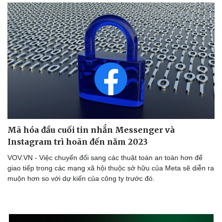
Bóng đá
Ô tô
Lịch thi đấu bóng đá
Xe máy
Thế giới thể thao
Tư vấn
eSports
Hậu trường
Mã hóa đầu cuối tin nhắn Messenger và
Instagram trì hoãn đến năm 2023
VOV.VN - Việc chuyển đổi sang các thuật toán an toàn hơn để
giao tiếp trong các mạng xã hội thuộc sở hữu của Meta sẽ diễn ra
muộn hơn so với dự kiến ​​của công ty trước đó.