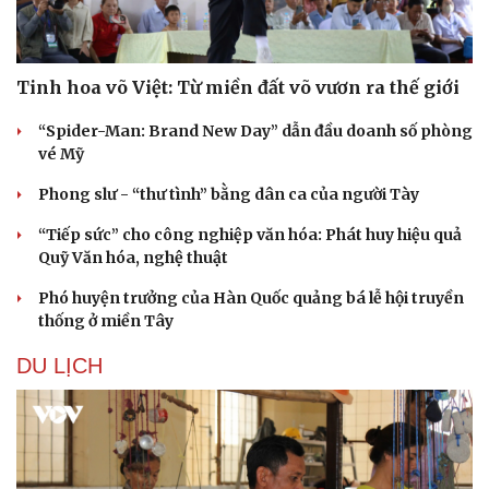
Tinh hoa võ Việt: Từ miền đất võ vươn ra thế giới
“Spider-Man: Brand New Day” dẫn đầu doanh số phòng
vé Mỹ
Phong slư - “thư tình” bằng dân ca của người Tày
“Tiếp sức” cho công nghiệp văn hóa: Phát huy hiệu quả
Quỹ Văn hóa, nghệ thuật
Phó huyện trưởng của Hàn Quốc quảng bá lễ hội truyền
thống ở miền Tây
DU LỊCH