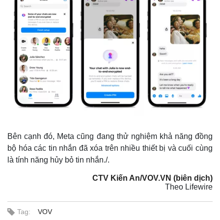
Bên cạnh đó, Meta cũng đang thử nghiệm khả năng đồng
Thế giới
Multimedia
bộ hóa các tin nhắn đã xóa trên nhiều thiết bị và cuối cùng
Quan sát
Video
là tính năng hủy bỏ tin nhắn./.
Cuộc sống đó đây
Ảnh
Hồ sơ
E-Magazine
CTV Kiến An/VOV.VN (biên dịch)
Infographic
Theo Lifewire
Tag:
VOV