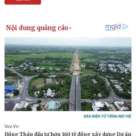
Kinh tế
Thị trường
Bất động sản
Giá vàng
Khởi nghiệp
Tiêu dùng
Tỷ giá
Chứng khoán
Giá cà phê