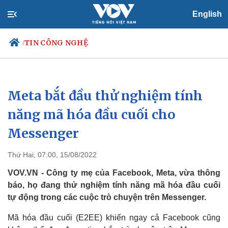
English
TIN CÔNG NGHỆ
/
Meta bắt đầu thử nghiệm tính
Chính trị
Xã hội
Đảng
Tin 24h
năng mã hóa đầu cuối cho
Tổ chức nhân sự
Dự báo thời tiết
Messenger
Quốc hội
Giáo dục
Nhận diện sự thật
Dấu ấn VOV
Việc làm
Thứ Hai, 07:00, 15/08/2022
Biển đảo
VOV.VN - Công ty mẹ của Facebook, Meta, vừa thông
báo, họ đang thử nghiệm tính năng mã hóa đầu cuối
tự động trong các cuộc trò chuyện trên Messenger.
Mã hóa đầu cuối (E2EE) khiến ngay cả Facebook cũng