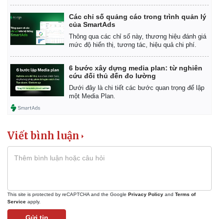
Các chỉ số quảng cáo trong trình quản lý
của SmartAds
Thông qua các chỉ số này, thương hiệu đánh giá
mức độ hiển thị, tương tác, hiệu quả chi phí.
6 bước xây dựng media plan: từ nghiên
cứu đối thủ đến đo lường
Dưới đây là chi tiết các bước quan trọng để lập
một Media Plan.
Viết bình luận
This site is protected by reCAPTCHA and the Google
Privacy Policy
and
Terms of
Service
apply.
Gửi tin