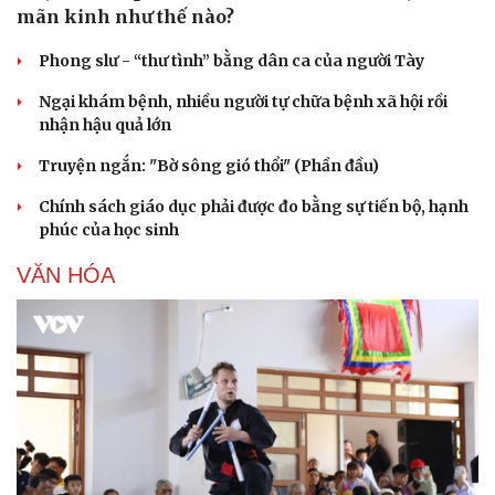
mãn kinh như thế nào?
Phong slư - “thư tình” bằng dân ca của người Tày
Ngại khám bệnh, nhiều người tự chữa bệnh xã hội rồi
nhận hậu quả lớn
Truyện ngắn: "Bờ sông gió thổi" (Phần đầu)
Chính sách giáo dục phải được đo bằng sự tiến bộ, hạnh
phúc của học sinh
VĂN HÓA
Văn hóa
Giải trí
Sân khấu - Điện ảnh
Nghệ sĩ
Văn học
Thời trang
Âm nhạc
Sao Việt
Di sản