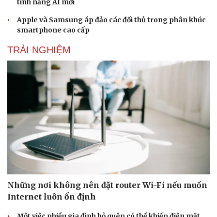
tính năng AI mới
Apple và Samsung áp đảo các đối thủ trong phân khúc
smartphone cao cấp
Doanh nghiệp
Công nghệ
Thông tin doanh nghiệp
Sành điệu
TRẢI NGHIỆM
Doanh nghiệp 24h
Tin Công nghệ
Doanh nhân
Trải nghiệm
Vì cộng đồng
Chuyển đổi số
Những nơi không nên đặt router Wi-Fi nếu muốn
Internet luôn ổn định
Một việc nhiều gia đình bỏ quên có thể khiến điện mặt