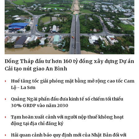
Sức khỏe
Đời sống
Dinh dưỡng - món ngon
Nhà đẹp
Cây thuốc
Blog
Sản phụ khoa
Tình yêu - Gia đình
Đồng Tháp đầu tư hơn 160 tỷ đồng xây dựng Dự án
Nhi khoa
Cải tạo nút giao An Bình
Nam khoa
Làm đẹp - giảm cân
Huế tăng tốc giải phóng mặt bằng mở rộng cao tốc Cam
Phòng mạch online
Lộ - La Sơn
Ăn sạch sống khỏe
Quảng Ngãi phấn đấu đưa kinh tế số chiếm tối thiểu
30% GRDP vào năm 2030
Tạm hoãn xuất cảnh với người nộp thuế không hoạt
động tại địa chỉ đăng ký
Hải quan cảnh báo quy định mới của Nhật Bản đối với