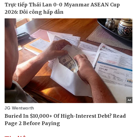
Vụ án
Vũ khí
Tin nóng
Việt Nam
Tư vấn luật
Phân tích