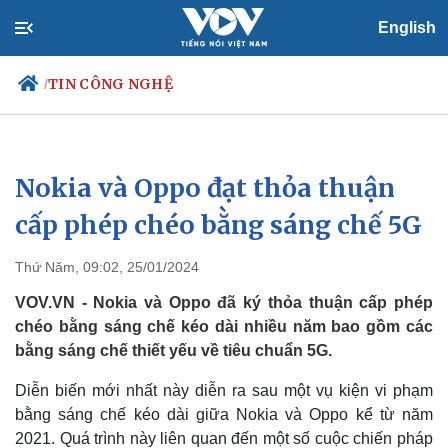
English
TIN CÔNG NGHỆ
/
Nokia và Oppo đạt thỏa thuận
Chính trị
Xã hội
Đảng
Tin 24h
cấp phép chéo bằng sáng chế 5G
Tổ chức nhân sự
Dự báo thời tiết
Quốc hội
Giáo dục
Thứ Năm, 09:02, 25/01/2024
Nhận diện sự thật
Dấu ấn VOV
Việc làm
VOV.VN - Nokia và Oppo đã ký thỏa thuận cấp phép
Biển đảo
chéo bằng sáng chế kéo dài nhiều năm bao gồm các
bằng sáng chế thiết yếu về tiêu chuẩn 5G.
Diễn biến mới nhất này diễn ra sau một vụ kiện vi phạm
bằng sáng chế kéo dài giữa Nokia và Oppo kể từ năm
2021. Quá trình này liên quan đến một số cuộc chiến pháp