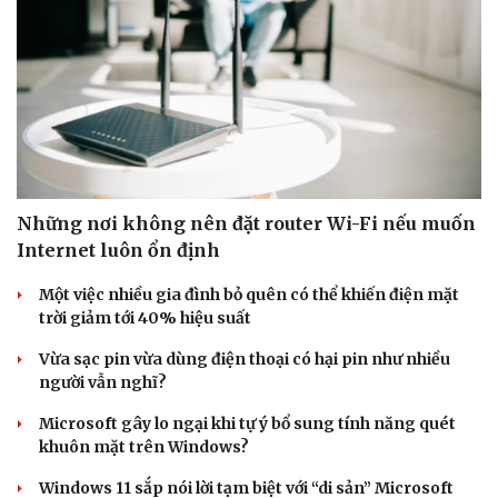
Doanh nghiệp
Công nghệ
Thông tin doanh nghiệp
Sành điệu
Doanh nghiệp 24h
Tin Công nghệ
Doanh nhân
Trải nghiệm
Vì cộng đồng
Chuyển đổi số
Những nơi không nên đặt router Wi-Fi nếu muốn
Internet luôn ổn định
Một việc nhiều gia đình bỏ quên có thể khiến điện mặt
trời giảm tới 40% hiệu suất
Vừa sạc pin vừa dùng điện thoại có hại pin như nhiều
người vẫn nghĩ?
Microsoft gây lo ngại khi tự ý bổ sung tính năng quét
khuôn mặt trên Windows?
Windows 11 sắp nói lời tạm biệt với “di sản” Microsoft