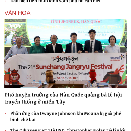
Dấu hiệu tiền mãn kinh sớm phụ nữ cần biết
VĂN HÓA
Văn hóa
Giải trí
Sân khấu - Điện ảnh
Nghệ sĩ
Phó huyện trưởng của Hàn Quốc quảng bá lễ hội
Văn học
Thời trang
truyền thống ở miền Tây
Âm nhạc
Sao Việt
Di sản
Phản ứng của Dwayne Johnson khi Moana bị giới phê
bình chê bai
The Odyssey vượt 1 tỷ USD, Christopher Nolan tái lập kỳ