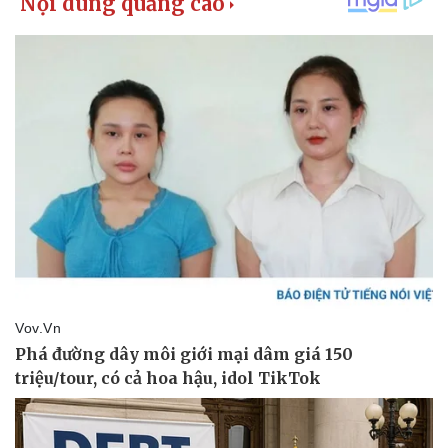
Kinh tế
Thị trường
Bất động sản
Giá vàng
Khởi nghiệp
Tiêu dùng
Tỷ giá
Chứng khoán