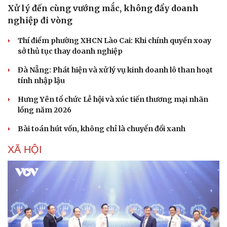
Xử lý đến cùng vướng mắc, không đẩy doanh
nghiệp đi vòng
Thí điểm phường XHCN Lào Cai: Khi chính quyền xoay
sở thủ tục thay doanh nghiệp
Đà Nẵng: Phát hiện và xử lý vụ kinh doanh lô than hoạt
Sức khỏe
Đời sống
tính nhập lậu
Dinh dưỡng - món ngon
Nhà đẹp
Hưng Yên tổ chức Lễ hội và xúc tiến thương mại nhãn
Cây thuốc
Blog
lồng năm 2026
Sản phụ khoa
Tình yêu - Gia đình
Nhi khoa
Bài toán hút vốn, không chỉ là chuyển đổi xanh
Nam khoa
Làm đẹp - giảm cân
XÃ HỘI
Phòng mạch online
Ăn sạch sống khỏe