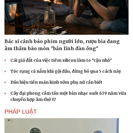
Bác sĩ cảnh báo phim người lớn, rượu bia đang
âm thầm bào mòn "bản lĩnh đàn ông"
Cái giá đắt của việc tiêm silicon làm to "cậu nhỏ"
Tóc rụng cả nắm khi gội đầu, đừng bỏ qua 5 cách này
Dấu hiệu tiền mãn kinh sớm phụ nữ cần biết
Cây đại phong cầm tấu một bản nhạc suốt 639 năm vừa
chuyển hợp âm thứ 17
Du lịch
Podcast
PHÁP LUẬT
Tư vấn
Câu chuyện thời sự
Săn Tour
Đọc truyện đêm khuya
check-in
Cửa sổ tình yêu
Kể chuyện cho bé