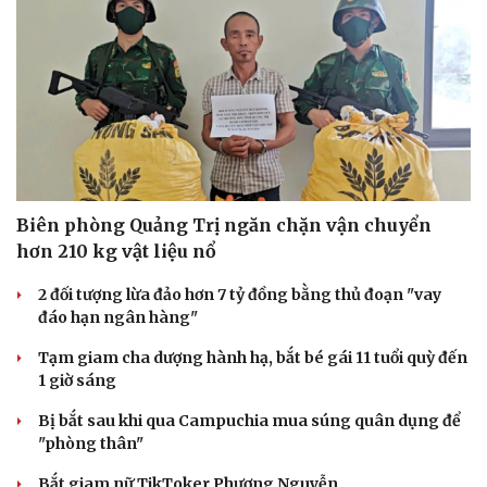
Hạt giống tâm hồn
Biên phòng Quảng Trị ngăn chặn vận chuyển
hơn 210 kg vật liệu nổ
2 đối tượng lừa đảo hơn 7 tỷ đồng bằng thủ đoạn "vay
đáo hạn ngân hàng"
Tạm giam cha dượng hành hạ, bắt bé gái 11 tuổi quỳ đến
1 giờ sáng
Bị bắt sau khi qua Campuchia mua súng quân dụng để
"phòng thân"
Bắt giam nữ TikToker Phượng Nguyễn