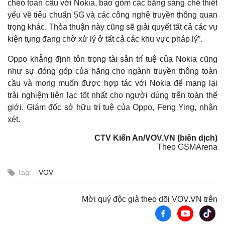
chéo toàn cầu với Nokia, bao gồm các bằng sáng chế thiết
yếu về tiêu chuẩn 5G và các công nghệ truyền thông quan
trọng khác. Thỏa thuận này cũng sẽ giải quyết tất cả các vụ
kiện tụng đang chờ xử lý ở tất cả các khu vực pháp lý”.
Oppo khẳng định tôn trọng tài sản trí tuệ của Nokia cũng
như sự đóng góp của hãng cho ngành truyền thông toàn
cầu và mong muốn được hợp tác với Nokia để mang lại
trải nghiệm liên lạc tốt nhất cho người dùng trên toàn thế
giới. Giám đốc sở hữu trí tuệ của Oppo, Feng Ying, nhận
xét.
CTV Kiến An/VOV.VN (biên dịch)
Thế giới
Multimedia
Theo GSMArena
Quan sát
Video
Cuộc sống đó đây
Ảnh
Tag:
VOV
Hồ sơ
E-Magazine
Infographic
Mời quý độc giả theo dõi VOV.VN trên