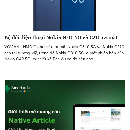
Thể thao
Ô tô - Xe máy
Bóng đá
Ô tô
Lịch thi đấu bóng đá
Xe máy
Thế giới thể thao
Tư vấn
eSports
Hậu trường
Bộ đôi điện thoại Nokia G310 5G và C210 ra mắt
VOV.VN - HMD Global vừa ra mắt Nokia G310 5G và Nokia C210
cho thị trường Mỹ, trong đó Nokia G310 5G là một phiên bản của
Nokia G42 5G với thiết kế Bắc Âu và độ bền cao.