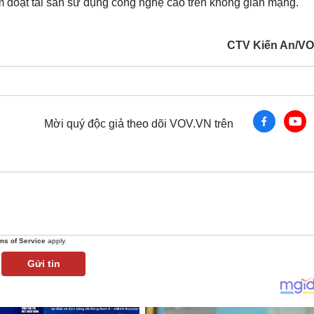
m đoạt tài sản sử dụng công nghệ cao trên không gian mạng.
CTV Kiến An/V
Mời quý độc giả theo dõi VOV.VN trên
ms of Service
apply.
Gửi tin