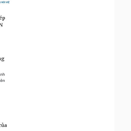
ng
ành
tên
của