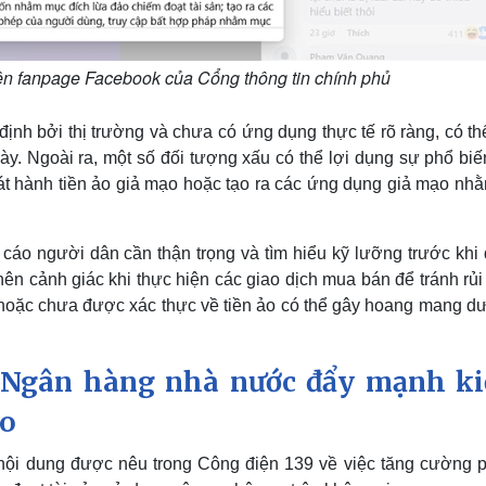
ên fanpage Facebook của Cổng thông tin chính phủ
 định bởi thị trường và chưa có ứng dụng thực tế rõ ràng, có t
này. Ngoài ra, một số đối tượng xấu có thể lợi dụng sự phổ bi
át hành tiền ảo giả mạo hoặc tạo ra các ứng dụng giả mạo nhằ
cáo người dân cần thận trọng và tìm hiểu kỹ lưỡng trước khi 
ên cảnh giác khi thực hiện các giao dịch mua bán để tránh rủi
ệch hoặc chưa được xác thực về tiền ảo có thể gây hoang mang d
 Ngân hàng nhà nước đẩy mạnh k
ảo
nội dung được nêu trong Công điện 139 về việc tăng cường 