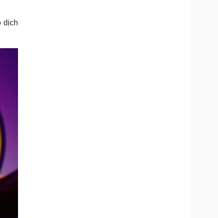
Doanh nghiệp 24h
Tin Công nghệ
Doanh nhân
Trải nghiệm
 dịch
ì cộng đồng
Chuyển đổi số
u lịch
Podcast
Tư vấn
Câu chuyện thời sự
Săn Tour
Đọc truyện đêm khuya
heck-in
Cửa sổ tình yêu
Kể chuyện cho bé
Hạt giống tâm hồn