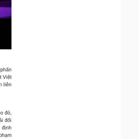
 phấn
t Việt
 liên
o đó,
i đối
 định
 phạm