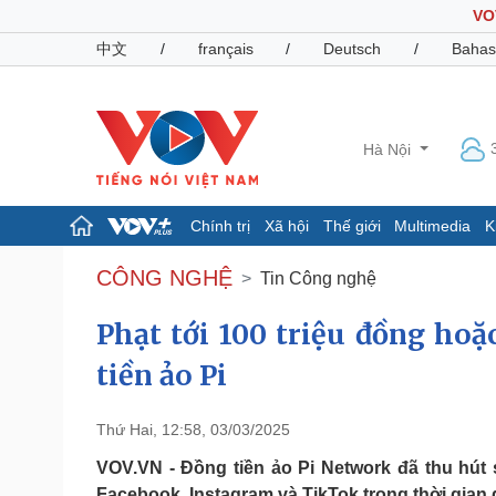
VO
中文
/
français
/
Deutsch
/
Bahas
Hà Nội
Chính trị
Xã hội
Thế giới
Multimedia
K
Chính trị
Xã hội
CÔNG NGHỆ
Tin Công nghệ
Đảng
Tin 24h
Tổ chức nhân sự
Dự báo thời tiết
Phạt tới 100 triệu đồng hoặ
Quốc hội
Giáo dục
tiền ảo Pi
Nhận diện sự thật
Dấu ấn VOV
Việc làm
Biển đảo
Thứ Hai, 12:58, 03/03/2025
Pháp luật
Quân sự - Quốc phòng
VOV.VN - Đồng tiền ảo Pi Network đã thu hút
Vụ án
Vũ khí
Facebook, Instagram và TikTok trong thời gian 