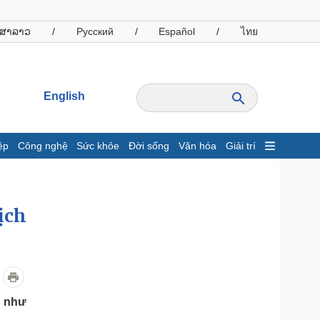
ສາລາວ
/
Русский
/
Español
/
ไทย
English
ệp
Công nghệ
Sức khỏe
Đời sống
Văn hóa
Giải trí
inh tế
Thị trường
ất động sản
Giá vàng
hởi nghiệp
Tiêu dùng
ịch
Tỷ giá
Chứng khoán
Giá cà phê
oanh nghiệp
Công nghệ
i như
hông tin doanh nghiệp
Sành điệu