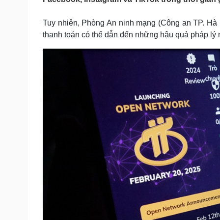
Tin nóng
Việt Nam
Tư vấn luật
Phân tích
Tuy nhiên, Phòng An ninh mạng (Công an TP. Hà N
thanh toán có thể dẫn đến những hậu quả pháp lý 
Sức khỏe
Đời sống
Dinh dưỡng - món ngon
Nhà đẹp
Cây thuốc
Blog
Sản phụ khoa
Tình yêu - Gia đình
Nhi khoa
Nam khoa
Làm đẹp - giảm cân
Phòng mạch online
Ăn sạch sống khỏe
Cải chính