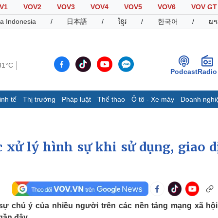
V1
VOV2
VOV3
VOV4
VOV5
VOV6
VOV GT
a Indonesia
/
日本語
/
ខ្មែរ
/
한국어
/
ພາ
31°C
Podcast
Radio
inh tế
Thị trường
Pháp luật
Thể thao
Ô tô - Xe máy
Doanh nghi
Thế giới
Multimedia
K
Quan sát
Video
B
Cuộc sống đó đây
Ảnh
K
c xử lý hình sự khi sử dụng, giao d
Hồ sơ
E-Magazine
Infographic
Thể thao
Ô tô - Xe máy
D
 sự chú ý của nhiều người trên các nền tảng mạng xã hộ
Bóng đá
Ô tô
T
gần đây.