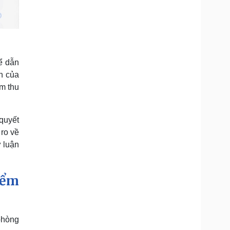
hể dẫn
ến của
m thu
quyết
 ro về
ư luận
iểm
phòng