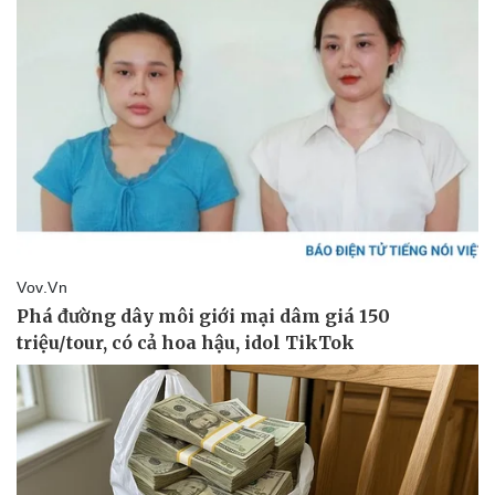
Thể thao
Ô tô - Xe máy
Bóng đá
Ô tô
Lịch thi đấu bóng đá
Xe máy
Thế giới thể thao
Tư vấn
eSports
Hậu trường