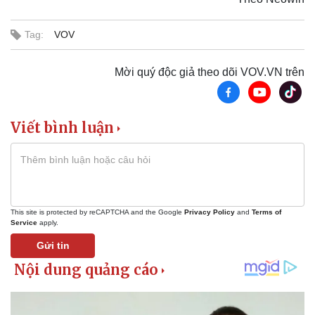
Tag:
VOV
Mời quý độc giả theo dõi VOV.VN trên
Viết bình luận
Pháp luật
Quân sự - Quốc phòng
Vụ án
Vũ khí
Tin nóng
Việt Nam
Tư vấn luật
Phân tích
This site is protected by reCAPTCHA and the Google
Privacy Policy
and
Terms of
Service
apply.
Gửi tin