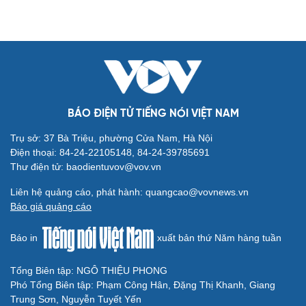
BÁO ĐIỆN TỬ TIẾNG NÓI VIỆT NAM
Trụ sở: 37 Bà Triệu, phường Cửa Nam, Hà Nội
Cải chính
Điện thoại: 84-24-22105148, 84-24-39785691
Thư điện tử: baodientuvov@vov.vn
Liên hệ quảng cáo, phát hành: quangcao@vovnews.vn
Báo giá quảng cáo
Báo in
xuất bản thứ Năm hàng tuần
Tổng Biên tập: NGÔ THIỆU PHONG
Phó Tổng Biên tập: Phạm Công Hân, Đặng Thị Khanh, Giang
Trung Sơn, Nguyễn Tuyết Yến