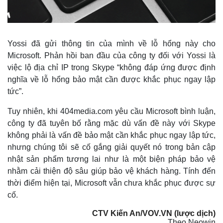
Kinh tế
Thị trường
Bất động sản
Giá vàng
Yossi đã gửi thông tin của mình về lỗ hổng này cho
Khởi nghiệp
Tiêu dùng
Microsoft. Phản hồi ban đầu của công ty đối với Yossi là
Tỷ giá
việc lộ địa chỉ IP trong Skype “không đáp ứng được định
Chứng khoán
Giá cà phê
nghĩa về lỗ hổng bảo mật cần được khắc phục ngay lập
tức”.
Tuy nhiên, khi 404media.com yêu cầu Microsoft bình luận,
công ty đã tuyên bố rằng mặc dù vấn đề này với Skype
không phải là vấn đề bảo mật cần khắc phục ngay lập tức,
nhưng chúng tôi sẽ cố gắng giải quyết nó trong bản cập
nhật sản phẩm tương lai như là một biện pháp bảo vệ
nhằm cải thiện độ sâu giúp bảo vệ khách hàng. Tính đến
thời điểm hiện tại, Microsoft vẫn chưa khắc phục được sự
cố.
CTV Kiến An/VOV.VN (lược dịch)
Theo Neowin