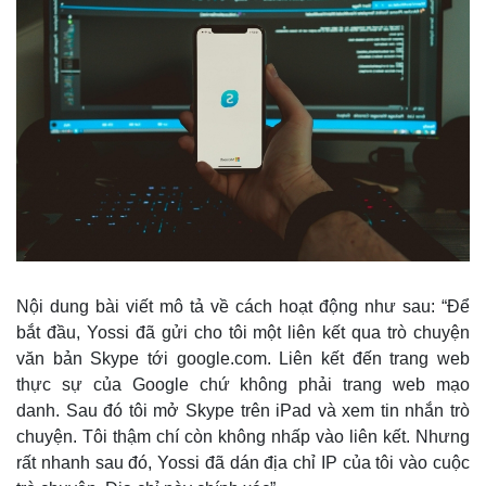
Nội dung bài viết mô tả về cách hoạt động như sau: “Để
bắt đầu, Yossi đã gửi cho tôi một liên kết qua trò chuyện
văn bản Skype tới google.com. Liên kết đến trang web
thực sự của Google chứ không phải trang web mạo
Thế giới
Multimedia
danh. Sau đó tôi mở Skype trên iPad và xem tin nhắn trò
Quan sát
Video
chuyện. Tôi thậm chí còn không nhấp vào liên kết. Nhưng
Cuộc sống đó đây
Ảnh
rất nhanh sau đó, Yossi đã dán địa chỉ IP của tôi vào cuộc
Hồ sơ
E-Magazine