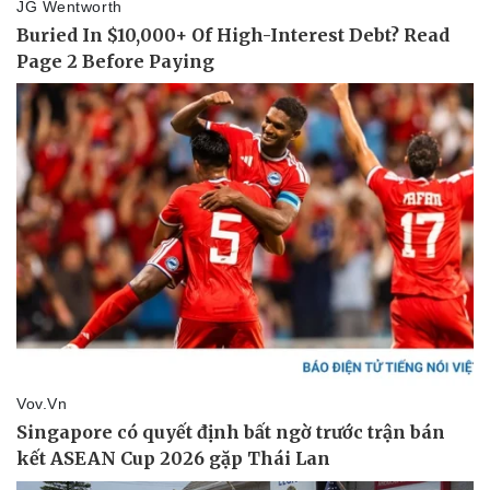
Sức khỏe
Đời sống
Dinh dưỡng - món ngon
Nhà đẹp
Cây thuốc
Blog
Sản phụ khoa
Tình yêu - Gia đình
Nhi khoa
Nam khoa
Làm đẹp - giảm cân
Phòng mạch online
Ăn sạch sống khỏe