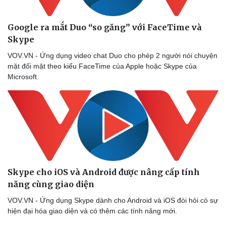
Du lịch
Podcast
Google ra mắt Duo “so găng” với FaceTime và
Skype
Tư vấn
Câu chuyện thời sự
Săn Tour
Đọc truyện đêm khuya
VOV.VN - Ứng dụng video chat Duo cho phép 2 người nói chuyện
check-in
Cửa sổ tình yêu
mặt đối mặt theo kiểu FaceTime của Apple hoặc Skype của
Kể chuyện cho bé
Microsoft.
Hạt giống tâm hồn
Skype cho iOS và Android được nâng cấp tính
năng cùng giao diện
VOV.VN - Ứng dụng Skype dành cho Android và iOS đòi hỏi có sự
hiện đại hóa giao diện và có thêm các tính năng mới.