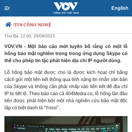
English
Skype chứa lỗ hổng bảo mật tiết
lộ địa chỉ IP người dùng
TIN CÔNG NGHỆ
/
Thứ Ba, 12:00, 29/08/2023
VOV.VN - Một báo cáo mới tuyên bố rằng có một lỗ
hổng bảo mật nghiêm trọng trong ứng dụng Skype có
Chính trị
Xã hội
thể cho phép tin tặc phát hiện địa chỉ IP người dùng.
Đảng
Tin 24h
Tổ chức nhân sự
Dự báo thời tiết
Lỗ hổng bảo mật được cho là được kích hoạt chỉ bằng
Quốc hội
Giáo dục
cách gửi một liên kết thông qua tính năng tin nhắn văn bản
Nhận diện sự thật
Dấu ấn VOV
của Skype và không cần phải nhấp vào liên kết để địa chỉ
Việc làm
IP bị tiết lộ. Theo báo cáo cả 404Media.co, lỗ hổng lần đầu
Biển đảo
tiên được phát hiện bởi một nhà nghiên cứu bảo mật độc
lập có biệt danh là “Yossi”.