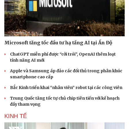
Sức khỏe
Đời sống
Dinh dưỡng - món ngon
Nhà đẹp
Microsoft tăng tốc đầu tư hạ tầng AI tại Ấn Độ
Cây thuốc
Blog
Sản phụ khoa
Tình yêu - Gia đình
ChatGPT miễn phí được “cởi trói”, OpenAI thêm loạt
Nhi khoa
tính năng AI mới
Nam khoa
Làm đẹp - giảm cân
Apple và Samsung áp đảo các đối thủ trong phân khúc
Phòng mạch online
smartphone cao cấp
Ăn sạch sống khỏe
Bắc Kinh triển khai “nhân viên” robot tại các công viên
Trung Quốc tăng tốc tự chủ chip tiên tiến với kế hoạch
đầy tham vọng
KINH TẾ