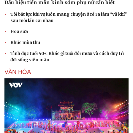
Dấu hiệu tiền mãn kinh sớm phụ nữ cần biết
Tôi bất lực khi vợ luôn mang chuyện ở rể ra làm "vũ khí"
sau mỗi lần cãi nhau
Hoa sữa
Khúc mùa thu
Tình dục tuổi 40+: Khác gì tuổi đôi mươi và cách duy trì
đời sống viên mãn
VĂN HÓA