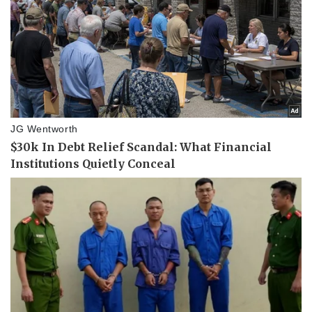
Thể thao
Ô tô - Xe máy
Bóng đá
Ô tô
Lịch thi đấu bóng đá
Xe máy
Thế giới thể thao
Tư vấn
eSports
Hậu trường