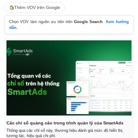
Thêm VOV trên Google
Kinh tế
Thị trường
Bất động sản
Giá vàng
Chọn VOV làm nguồn ưu tiên trên
Google Search
.
Xem hướng
Khởi nghiệp
Tiêu dùng
dẫn.
Tỷ giá
Chứng khoán
Giá cà phê
Các chỉ số quảng cáo trong trình quản lý của SmartAds
Thông qua các chỉ số này, thương hiệu đánh giá mức độ hiển thị,
tương tác, hiệu quả chi phí.