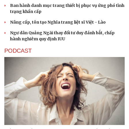
Ban hành danh mục trang thiết bị phục vụ ứng phó tình
trạng khẩn cấp
Nâng cấp, tôn tạo Nghĩa trang liệt sĩ Việt - Lào
Văn hóa
Giải trí
Ngư dân Quảng Ngãi thay đổi tư duy đánh bắt, chấp
Sân khấu - Điện ảnh
Nghệ sĩ
hành nghiêm quy định IUU
Văn học
Thời trang
Âm nhạc
Sao Việt
PODCAST
Di sản