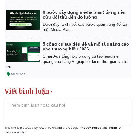
6 bước xây dựng media plan: từ nghiên
cứu đối thủ đến đo lường
Dưới đây là chi tiết các bước quan trọng để lập
một Media Plan.
5 công cụ tạo tiêu đề và mô tả quảng cáo
cho thương hiệu 2026
SmartAds tổng hợp 5 công cụ tạo headline
quảng cáo bằng AI giúp tiết kiệm thời gian và tối
ưu.
Viết bình luận
This site is protected by reCAPTCHA and the Google
Privacy Policy
and
Terms of
Service
apply.