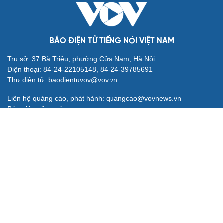
BÁO ĐIỆN TỬ TIẾNG NÓI VIỆT NAM
Trụ sở: 37 Bà Triệu, phường Cửa Nam, Hà Nội
Điện thoại: 84-24-22105148, 84-24-39785691
Thư điện tử: baodientuvov@vov.vn
Liên hệ quảng cáo, phát hành: quangcao@vovnews.vn
Báo giá quảng cáo
Báo in
xuất bản thứ Năm hàng tuần
Tổng Biên tập: NGÔ THIỆU PHONG
Phó Tổng Biên tập: Phạm Công Hân, Đặng Thị Khanh, Giang
Trung Sơn, Nguyễn Tuyết Yến
Cơ quan chủ quản: ĐÀI TIẾNG NÓI VIỆT NAM