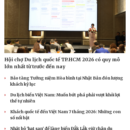
Tư vấn
Câu chuyện thời sự
Săn Tour
Đọc truyện đêm khuya
check-in
Cửa sổ tình yêu
Kể chuyện cho bé
Hạt giống tâm hồn
Hội chợ Du lịch quốc tế TP.HCM 2026 có quy mô
lớn nhất từ trước đến nay
Bảo tàng Tưởng niệm Hòa bình tại Nhật Bản đón lượng
khách kỷ lục
Du lịch biển Việt Nam: Muốn bứt phá phải vượt khỏi lợi
thế tự nhiên
Khách quốc tế đến Việt Nam 7 tháng 2026: Những con
số nổi bật
Nhặt bỏ 'hạt sạn' để làng biển Đắk Lắk giữ chân du