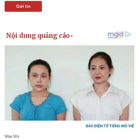
Gửi tin
Pháp luật
Quân sự - Quốc phòng
Vụ án
Vũ khí