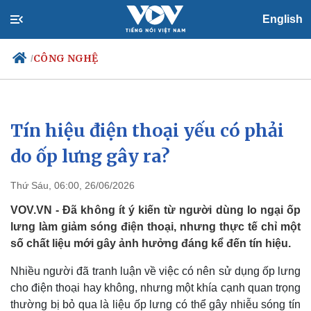
English
CÔNG NGHỆ
/
Tín hiệu điện thoại yếu có phải
Chính trị
Xã hội
Đảng
Tin 24h
do ốp lưng gây ra?
Tổ chức nhân sự
Dự báo thời tiết
Quốc hội
Giáo dục
Thứ Sáu, 06:00, 26/06/2026
Nhận diện sự thật
Dấu ấn VOV
Việc làm
VOV.VN - Đã không ít ý kiến từ người dùng lo ngại ốp
Biển đảo
lưng làm giảm sóng điện thoại, nhưng thực tế chỉ một
số chất liệu mới gây ảnh hưởng đáng kể đến tín hiệu.
Nhiều người đã tranh luận về việc có nên sử dụng ốp lưng
cho điện thoại hay không, nhưng một khía cạnh quan trọng
thường bị bỏ qua là liệu ốp lưng có thể gây nhiễu sóng tín