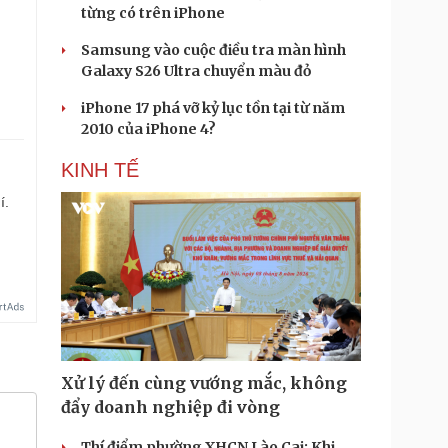
từng có trên iPhone
Samsung vào cuộc điều tra màn hình
Galaxy S26 Ultra chuyển màu đỏ
iPhone 17 phá vỡ kỷ lục tồn tại từ năm
2010 của iPhone 4?
KINH TẾ
í.
Xử lý đến cùng vướng mắc, không
đẩy doanh nghiệp đi vòng
Thí điểm phường XHCN Lào Cai: Khi