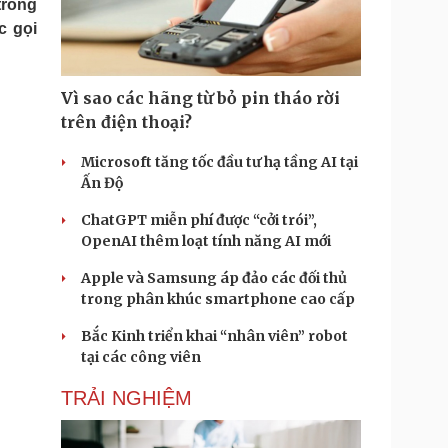
trong
Doanh nghiệp 24h
Tin Công nghệ
c gọi
Doanh nhân
Trải nghiệm
ì cộng đồng
Chuyển đổi số
Vì sao các hãng từ bỏ pin tháo rời
u lịch
Podcast
trên điện thoại?
Tư vấn
Câu chuyện thời sự
Săn Tour
Đọc truyện đêm khuya
Microsoft tăng tốc đầu tư hạ tầng AI tại
heck-in
Cửa sổ tình yêu
Ấn Độ
Kể chuyện cho bé
ChatGPT miễn phí được “cởi trói”,
Hạt giống tâm hồn
OpenAI thêm loạt tính năng AI mới
Apple và Samsung áp đảo các đối thủ
trong phân khúc smartphone cao cấp
Bắc Kinh triển khai “nhân viên” robot
tại các công viên
TRẢI NGHIỆM