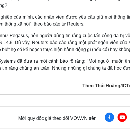
ùng?
ghiệp của mình, các nhân viên được yêu cầu giữ mọi thông tin
 thông xã hội”, theo báo cáo từ Reuters.
hư Pegasus, nên người dùng tin rằng cuộc tấn công đã bị vô
S 14.8. Dù vậy, Reuters báo cáo rằng một phát ngôn viên của 
 biết họ có kế hoạch thực hiện hành động gì (nếu có) hay khôn
Systems đã đưa ra một cảnh báo rõ ràng: "Mọi người muốn tin
n tin rằng chúng an toàn. Nhưng những gì chúng ta đã học đượ
Theo Thái Hoàng/IC
Mời quý độc giả theo dõi VOV.VN trên