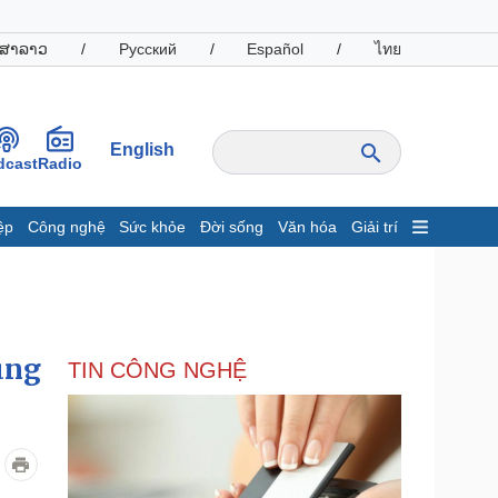
ສາລາວ
/
Русский
/
Español
/
ไทย
English
dcast
Radio
ệp
Công nghệ
Sức khỏe
Đời sống
Văn hóa
Giải trí
inh tế
Thị trường
ất động sản
Giá vàng
hởi nghiệp
Tiêu dùng
Tỷ giá
ùng
TIN CÔNG NGHỆ
Chứng khoán
Giá cà phê
oanh nghiệp
Công nghệ
hông tin doanh nghiệp
Sành điệu