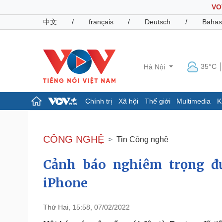
VO
中文
/
français
/
Deutsch
/
Bahas
35°C
Hà Nội
Chính trị
Xã hội
Thế giới
Multimedia
K
Chính trị
Xã hội
Đảng
Tin 24h
CÔNG NGHỆ
Tin Công nghệ
Tổ chức nhân sự
Dự báo thời tiết
Quốc hội
Giáo dục
Cảnh báo nghiêm trọng đ
Nhận diện sự thật
Dấu ấn VOV
Việc làm
iPhone
Biển đảo
Pháp luật
Quân sự - Quốc phòng
Thứ Hai, 15:58, 07/02/2022
Vụ án
Vũ khí