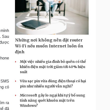
 mình
. Sau
Những nơi không nên đặt router
ụ được
Wi-Fi nếu muốn Internet luôn ổn
định
Phone
Một việc nhiều gia đình bỏ quên có thể
khiến điện mặt trời giảm tới 40% hiệu
suất
Vừa sạc pin vừa dùng điện thoại có hại
a SMS
pin như nhiều người vẫn nghĩ?
ng có
Microsoft gây lo ngại khi tự ý bổ sung
tính năng quét khuôn mặt trên
ìm ra
Windows?
thể đã