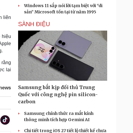
Windows 11 sắp nói lời tạm biệt với “di
sản” Microsoft tồn tại từ năm 1995
 liên
SÀNH ĐIỆU
 hiệu
Apple
g.
 rằng
c lại
Samsung bắt kịp đối thủ Trung
Tnews
Quốc với công nghệ pin silicon-
carbon
Samsung chính thức ra mắt kính
thông minh tích hợp Gemini AI
Chi tiết trong iOS 27 tiết lộ thiết kế chưa