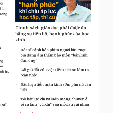
ổi
i lạm
trong
Chính sách giáo dục phải được đo
bằng sự tiến bộ, hạnh phúc của học
sinh
n
Bác sĩ cảnh báo phim người lớn, rượu
bia đang âm thầm bào mòn "bản lĩnh
đàn ông"
ng
ên
Cái giá đắt của việc tiêm silicon làm to
h trị.
"cậu nhỏ"
Dấu hiệu tiền mãn kinh sớm phụ nữ cần
biết
Tôi bất lực khi vợ luôn mang chuyện ở
 sử
rể ra làm "vũ khí" sau mỗi lần cãi nhau