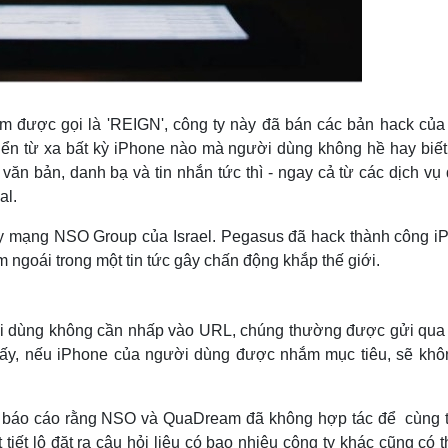
m được gọi là 'REIGN', công ty này đã bán các bản hack của
hiển từ xa bất kỳ iPhone nào mà người dùng không hề hay biết
văn bản, danh bạ và tin nhắn tức thì - ngay cả từ các dịch v
al.
 mạng NSO Group của Israel. Pegasus đã hack thành công i
 ngoái trong một tin tức gây chấn động khắp thế giới.
ời dùng không cần nhấp vào URL, chúng thường được gửi qu
hấy, nếu iPhone của người dùng được nhắm mục tiêu, sẽ khô
s báo cáo rằng NSO và QuaDream đã không hợp tác để cùng t
tiết lộ đặt ra câu hỏi liệu có bao nhiêu công ty khác cũng có 