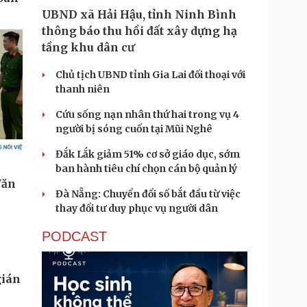
UBND xã Hải Hậu, tỉnh Ninh Bình
thông báo thu hồi đất xây dựng hạ
tầng khu dân cư
Chủ tịch UBND tỉnh Gia Lai đối thoại với
thanh niên
Cứu sống nạn nhân thứ hai trong vụ 4
người bị sóng cuốn tại Mũi Nghê
Đắk Lắk giảm 51% cơ sở giáo dục, sớm
ban hành tiêu chí chọn cán bộ quản lý
Đà Nẵng: Chuyển đổi số bắt đầu từ việc
thay đổi tư duy phục vụ người dân
PODCAST
gián