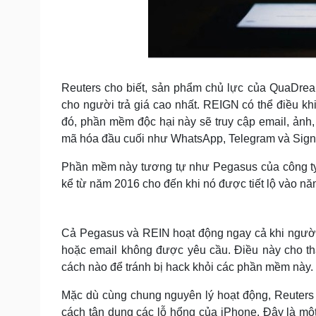
Reuters cho biết, sản phẩm chủ lực của QuaDrea
cho người trả giá cao nhất. REIGN có thể điều k
đó, phần mềm độc hại này sẽ truy cập email, ảnh, 
mã hóa đầu cuối như WhatsApp, Telegram và Sign
Phần mềm này tương tự như Pegasus của công ty
kể từ năm 2016 cho đến khi nó được tiết lộ vào năm
Cả Pegasus và REIN hoạt động ngay cả khi ngư
hoặc email không được yêu cầu. Điều này cho t
cách nào để tránh bị hack khỏi các phần mềm này.
Mặc dù cùng chung nguyên lý hoạt động, Reuter
cách tận dụng các lỗ hổng của iPhone. Đây là một 