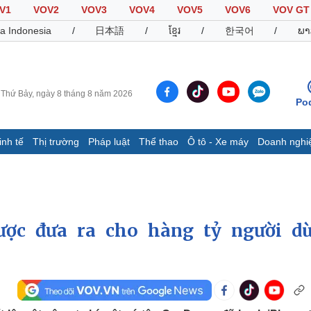
V1
VOV2
VOV3
VOV4
VOV5
VOV6
VOV GT
a Indonesia
/
日本語
/
ខ្មែរ
/
한국어
/
ພາ
Thứ Bảy, ngày 8 tháng 8 năm 2026
Po
inh tế
Thị trường
Pháp luật
Thể thao
Ô tô - Xe máy
Doanh nghi
Thế giới
Multimedia
K
Quan sát
Video
B
Cuộc sống đó đây
Ảnh
K
Hồ sơ
E-Magazine
ược đưa ra cho hàng tỷ người d
Infographic
Thể thao
Ô tô - Xe máy
D
Bóng đá
Ô tô
T