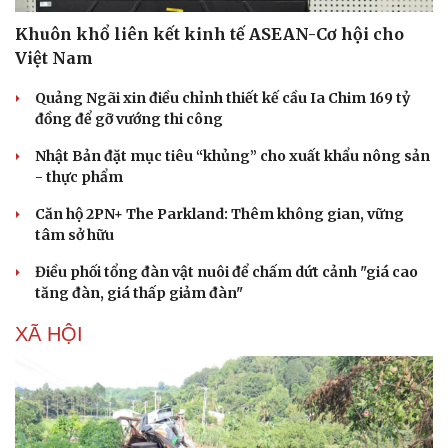
Ăn sạch sống khỏe
Khuôn khổ liên kết kinh tế ASEAN-Cơ hội cho
Việt Nam
Quảng Ngãi xin điều chỉnh thiết kế cầu Ia Chim 169 tỷ
đồng để gỡ vướng thi công
Nhật Bản đặt mục tiêu “khủng” cho xuất khẩu nông sản
- thực phẩm
Căn hộ 2PN+ The Parkland: Thêm không gian, vững
tâm sở hữu
Điều phối tổng đàn vật nuôi để chấm dứt cảnh "giá cao
tăng đàn, giá thấp giảm đàn"
XÃ HỘI