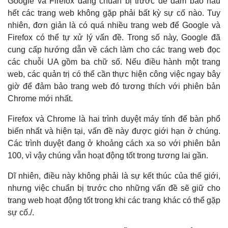
Google và Firefox đang chuẩn bị trước để đảm bảo hầu
hết các trang web không gặp phải bất kỳ sự cố nào. Tuy
nhiên, đơn giản là có quá nhiều trang web để Google và
Firefox có thể tự xử lý vấn đề. Trong số này, Google đã
cung cấp hướng dẫn về cách làm cho các trang web đọc
các chuỗi UA gồm ba chữ số. Nếu điều hành một trang
web, các quản trị có thể cần thực hiện công việc ngay bây
giờ để đảm bảo trang web đó tương thích với phiên bản
Chrome mới nhất.
Firefox và Chrome là hai trình duyệt máy tính để bàn phổ
Thế giới
Multimedia
biến nhất và hiện tại, vấn đề này được giới hạn ở chúng.
Quan sát
Video
Các trình duyệt đang ở khoảng cách xa so với phiên bản
Cuộc sống đó đây
Ảnh
Hồ sơ
E-Magazine
100, vì vậy chúng vẫn hoạt động tốt trong tương lai gần.
Infographic
Dĩ nhiên, điều này không phải là sự kết thúc của thế giới,
nhưng việc chuẩn bị trước cho những vấn đề sẽ giữ cho
trang web hoạt động tốt trong khi các trang khác có thể gặp
sự cố./.