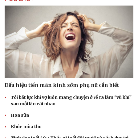
Dấu hiệu tiền mãn kinh sớm phụ nữ cần biết
Tôi bất lực khi vợ luôn mang chuyện ở rể ra làm "vũ khí"
sau mỗi lần cãi nhau
Văn hóa
Giải trí
Hoa sữa
Sân khấu - Điện ảnh
Nghệ sĩ
Khúc mùa thu
Văn học
Thời trang
Âm nhạc
Sao Việt
Tình dục tuổi 40+: Khác gì tuổi đôi mươi và cách duy trì