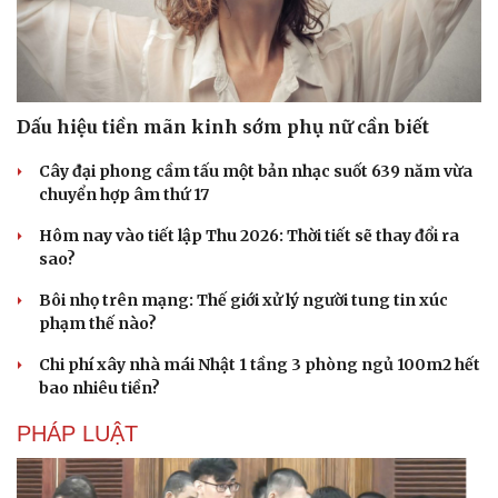
Kể chuyện cho bé
Hạt giống tâm hồn
Dấu hiệu tiền mãn kinh sớm phụ nữ cần biết
Cây đại phong cầm tấu một bản nhạc suốt 639 năm vừa
chuyển hợp âm thứ 17
Hôm nay vào tiết lập Thu 2026: Thời tiết sẽ thay đổi ra
sao?
Bôi nhọ trên mạng: Thế giới xử lý người tung tin xúc
phạm thế nào?
Chi phí xây nhà mái Nhật 1 tầng 3 phòng ngủ 100m2 hết
bao nhiêu tiền?
PHÁP LUẬT