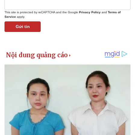
This site is protected by reCAPTCHA and the Google
Privacy Policy
and
Terms of
Service
apply.
Gửi tin
Kinh tế
Thị trường
Bất động sản
Giá vàng
Khởi nghiệp
Tiêu dùng
Tỷ giá
Chứng khoán
Giá cà phê