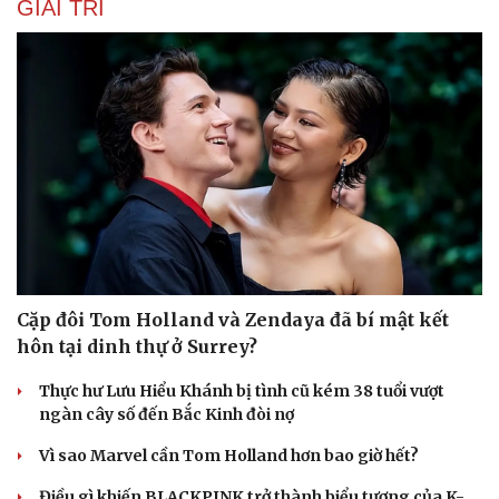
GIẢI TRÍ
Cặp đôi Tom Holland và Zendaya đã bí mật kết
hôn tại dinh thự ở Surrey?
Thực hư Lưu Hiểu Khánh bị tình cũ kém 38 tuổi vượt
ngàn cây số đến Bắc Kinh đòi nợ
Cải chính
Vì sao Marvel cần Tom Holland hơn bao giờ hết?
Điều gì khiến BLACKPINK trở thành biểu tượng của K-