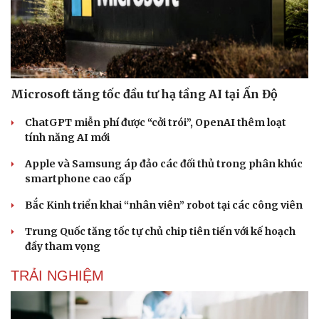
Microsoft tăng tốc đầu tư hạ tầng AI tại Ấn Độ
ChatGPT miễn phí được “cởi trói”, OpenAI thêm loạt
tính năng AI mới
Apple và Samsung áp đảo các đối thủ trong phân khúc
smartphone cao cấp
Doanh nghiệp
Công nghệ
Bắc Kinh triển khai “nhân viên” robot tại các công viên
Thông tin doanh nghiệp
Sành điệu
Doanh nghiệp 24h
Tin Công nghệ
Trung Quốc tăng tốc tự chủ chip tiên tiến với kế hoạch
Doanh nhân
Trải nghiệm
đầy tham vọng
Vì cộng đồng
Chuyển đổi số
TRẢI NGHIỆM