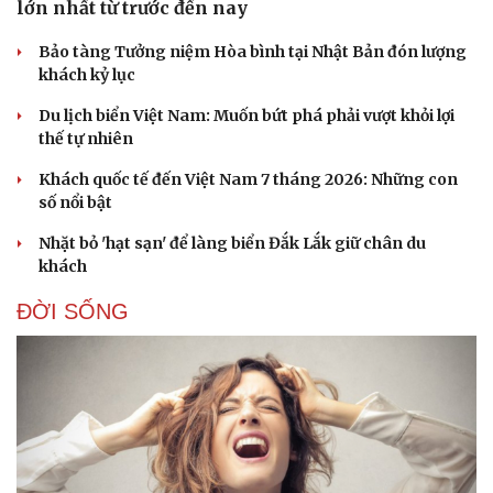
lớn nhất từ trước đến nay
Bảo tàng Tưởng niệm Hòa bình tại Nhật Bản đón lượng
khách kỷ lục
Du lịch biển Việt Nam: Muốn bứt phá phải vượt khỏi lợi
thế tự nhiên
Khách quốc tế đến Việt Nam 7 tháng 2026: Những con
số nổi bật
Nhặt bỏ 'hạt sạn' để làng biển Đắk Lắk giữ chân du
khách
ĐỜI SỐNG
Du lịch
Podcast
Tư vấn
Câu chuyện thời sự
Săn Tour
Đọc truyện đêm khuya
check-in
Cửa sổ tình yêu