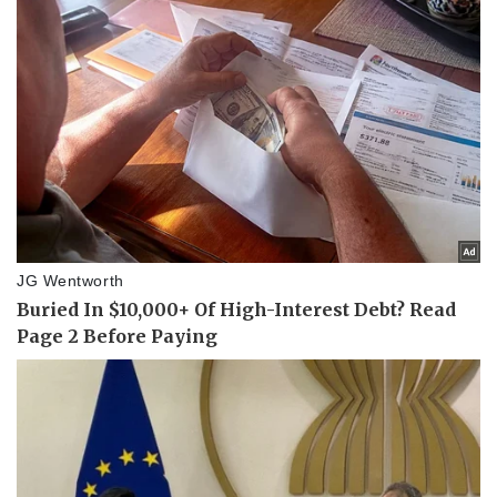
Pháp luật
Quân sự - Quốc phòng
Vụ án
Vũ khí
Tin nóng
Việt Nam
Tư vấn luật
Phân tích