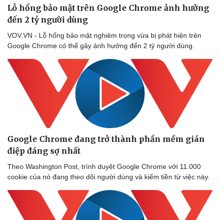
Lỗ hổng bảo mật trên Google Chrome ảnh hưởng
đến 2 tỷ người dùng
VOV.VN - Lỗ hổng bảo mật nghiêm trọng vừa bị phát hiện trên
Google Chrome có thể gây ảnh hưởng đến 2 tỷ người dùng.
Thể thao
Ô tô - Xe máy
Bóng đá
Ô tô
Google Chrome đang trở thành phần mềm gián
Lịch thi đấu bóng đá
Xe máy
điệp đáng sợ nhất
Thế giới thể thao
Tư vấn
eSports
Theo Washington Post, trình duyệt Google Chrome với 11.000
Hậu trường
cookie của nó đang theo dõi người dùng và kiếm tiền từ việc này.