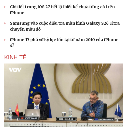
Chi tiết trong iOS 27 tiết lộ thiết kế chưa từng có trên
iPhone
Samsung vào cuộc điều tra màn hình Galaxy S26 Ultra
chuyển màu đỏ
iPhone 17 phá vỡ kỷ lục tồn tại từ năm 2010 của iPhone
4?
KINH TẾ
Sức khỏe
Đời sống
Dinh dưỡng - món ngon
Nhà đẹp
Cây thuốc
Blog
Sản phụ khoa
Tình yêu - Gia đình
Nhi khoa
Nam khoa
Làm đẹp - giảm cân
Phòng mạch online