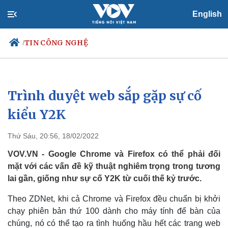
English
TIN CÔNG NGHỆ
/
Trình duyệt web sắp gặp sự cố
Chính trị
Xã hội
Đảng
Tin 24h
kiểu Y2K
Tổ chức nhân sự
Dự báo thời tiết
Quốc hội
Giáo dục
Thứ Sáu, 20:56, 18/02/2022
Nhận diện sự thật
Dấu ấn VOV
Việc làm
VOV.VN - Google Chrome và Firefox có thể phải đối
Biển đảo
mặt với các vấn đề kỹ thuật nghiêm trọng trong tương
lai gần, giống như sự cố Y2K từ cuối thế kỷ trước.
Theo ZDNet, khi cả Chrome và Firefox đều chuẩn bị khởi
chạy phiên bản thứ 100 dành cho máy tính để bàn của
chúng, nó có thể tạo ra tình huống hầu hết các trang web