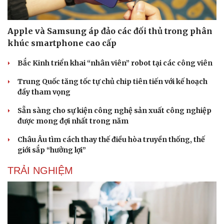
Lịch thi đấu bóng đá
Xe máy
Thế giới thể thao
Tư vấn
Apple và Samsung áp đảo các đối thủ trong phân
eSports
Hậu trường
khúc smartphone cao cấp
Bắc Kinh triển khai “nhân viên” robot tại các công viên
Trung Quốc tăng tốc tự chủ chip tiên tiến với kế hoạch
đầy tham vọng
Sẵn sàng cho sự kiện công nghệ sản xuất công nghiệp
được mong đợi nhất trong năm
Châu Âu tìm cách thay thế điều hòa truyền thống, thế
giới sắp “hưởng lợi”
TRẢI NGHIỆM