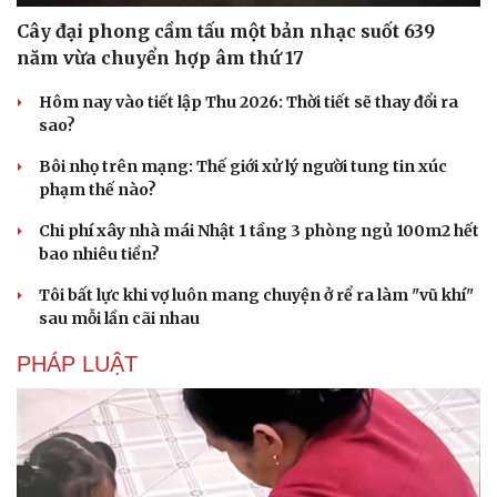
Cây đại phong cầm tấu một bản nhạc suốt 639
năm vừa chuyển hợp âm thứ 17
Hôm nay vào tiết lập Thu 2026: Thời tiết sẽ thay đổi ra
sao?
Bôi nhọ trên mạng: Thế giới xử lý người tung tin xúc
phạm thế nào?
Chi phí xây nhà mái Nhật 1 tầng 3 phòng ngủ 100m2 hết
bao nhiêu tiền?
Tôi bất lực khi vợ luôn mang chuyện ở rể ra làm "vũ khí"
sau mỗi lần cãi nhau
PHÁP LUẬT