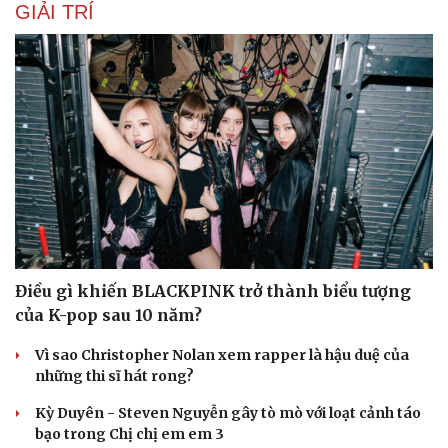
GIẢI TRÍ
Du lịch
Podcast
Điều gì khiến BLACKPINK trở thành biểu tượng
Tư vấn
Câu chuyện thời sự
của K-pop sau 10 năm?
Săn Tour
Đọc truyện đêm khuya
check-in
Cửa sổ tình yêu
Vì sao Christopher Nolan xem rapper là hậu duệ của
Kể chuyện cho bé
những thi sĩ hát rong?
Hạt giống tâm hồn
Kỳ Duyên - Steven Nguyễn gây tò mò với loạt cảnh táo
bạo trong Chị chị em em 3