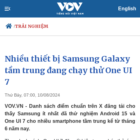
English
TRẢI NGHIỆM
/
Nhiều thiết bị Samsung Galaxy
Chính trị
Xã hội
Đảng
Tin 24h
tầm trung đang chạy thử One UI
Tổ chức nhân sự
Dự báo thời tiết
7
Quốc hội
Giáo dục
Nhận diện sự thật
Dấu ấn VOV
Việc làm
Thứ Bảy, 07:00, 10/08/2024
Biển đảo
VOV.VN - Danh sách điểm chuẩn trên X đăng tải cho
thấy Samsung ít nhất đã thử nghiệm Android 15 và
One UI 7 cho nhiều smartphone tầm trung kể từ tháng
6 năm nay.