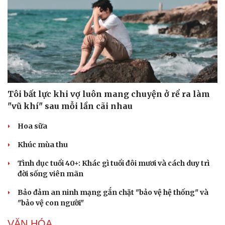
Sức khỏe
Đời sống
Dinh dưỡng - món ngon
Nhà đẹp
Cây thuốc
Blog
Sản phụ khoa
Tình yêu - Gia đình
Nhi khoa
Tôi bất lực khi vợ luôn mang chuyện ở rể ra làm
Nam khoa
"vũ khí" sau mỗi lần cãi nhau
Làm đẹp - giảm cân
Phòng mạch online
Hoa sữa
Ăn sạch sống khỏe
Khúc mùa thu
Tình dục tuổi 40+: Khác gì tuổi đôi mươi và cách duy trì
đời sống viên mãn
Bảo đảm an ninh mạng gắn chặt "bảo vệ hệ thống" và
"bảo vệ con người"
VĂN HÓA