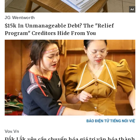
Kinh tế
Thị trường
Bất động sản
Giá vàng
Khởi nghiệp
Tiêu dùng
Tỷ giá
Chứng khoán
Giá cà phê