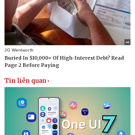
Tin liên quan
Pháp luật
Quân sự - Quốc phòng
Vụ án
Vũ khí
Tin nóng
Việt Nam