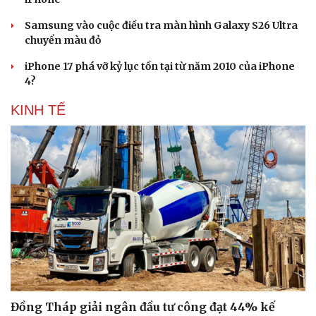
Samsung vào cuộc điều tra màn hình Galaxy S26 Ultra
Doanh nghiệp
Công nghệ
chuyển màu đỏ
Thông tin doanh nghiệp
Sành điệu
Doanh nghiệp 24h
Tin Công nghệ
iPhone 17 phá vỡ kỷ lục tồn tại từ năm 2010 của iPhone
Doanh nhân
Trải nghiệm
4?
Vì cộng đồng
Chuyển đổi số
KINH TẾ
Đồng Tháp giải ngân đầu tư công đạt 44% kế