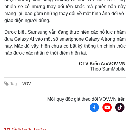
nhiên sẽ có những thay đổi lớn khác mà phiên bản này
mang lại, bao gồm những thay đổi về mặt hình ảnh đối với
giao diện người dùng.
Được biết, Samsung vẫn đang thực hiện các nỗ lực nhằm
đưa Galaxy AI vào một số smartphone Galaxy A trong năm
nay. Mặc dù vậy, hiện chưa có bất kỳ thông tin chính thức
nào được xác nhận ở thời điểm hiện tại.
CTV Kiến An/VOV.VN
Theo SamMobile
Thế giới
Multimedia
Tag:
VOV
Quan sát
Video
Cuộc sống đó đây
Ảnh
Mời quý độc giả theo dõi VOV.VN trên
Hồ sơ
E-Magazine
Infographic