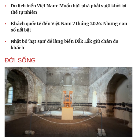
Du lịch biển Việt Nam: Muốn bứt phá phải vượt khỏi lợi
thế tự nhiên
Khách quốc tế đến Việt Nam 7 tháng 2026: Những con
số nổi bật
Nhặt bỏ 'hạt sạn' để làng biển Đắk Lắk giữ chân du
khách
ĐỜI SỐNG
Văn hóa
Giải trí
Sân khấu - Điện ảnh
Nghệ sĩ
Văn học
Thời trang
Âm nhạc
Sao Việt
Di sản